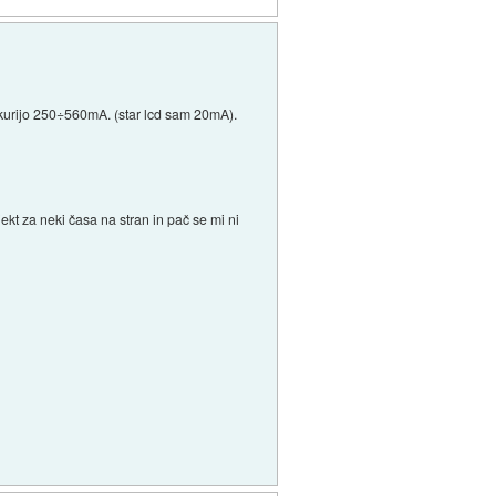
 kurijo 250÷560mA. (star lcd sam 20mA).
ekt za neki časa na stran in pač se mi ni