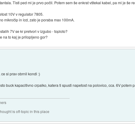
ntala. Tisti ped mi je prvo počil. Potem sem še enkrat vštekal kabel, pa mi je še reg
etost 10V v regulator 7805.
o mikročip in lcd, zato je poraba max 100mA.
stalih 7V se kr pretvori v izgubo - toploto?
e na to kaj je prilopljeno gor?
 ce si prav obrnil kondi :)
sto buck kapacitivno crpalko, katera ti spusti napetost na polovico, cca. 6V potem
hers
hought is off-topic in this place