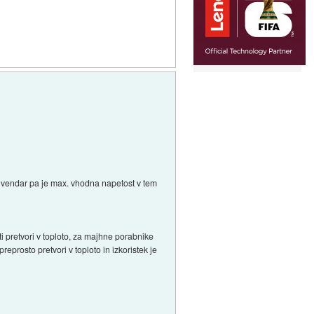
5% vendar pa je max. vhodna napetost v tem
i pretvori v toploto, za majhne porabnike
eprosto pretvori v toploto in izkoristek je