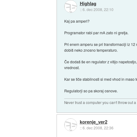
Highlag
::
6. dec 2008, 22:10
Kaj pa amperi?
Programator rabi par mA zato ni gretja.
Pri enem amperu se pri transformaciji iz 12
dobiš neko znosno temperaturo.
Če dodaš še en regulator z višjo napetostjo,
vrednost.
Kar se tiče stabilnosti si med vhod in maso
Regulatorji so pa skoraj osnove.
Never trust a computer you can't throw out 
korenje_ver2
::
6. dec 2008, 22:36