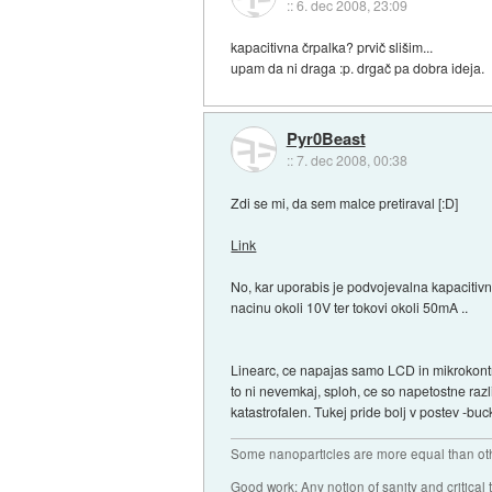
::
6. dec 2008, 23:09
kapacitivna črpalka? prvič slišim...
upam da ni draga :p. drgač pa dobra ideja.
Pyr0Beast
::
7. dec 2008, 00:38
Zdi se mi, da sem malce pretiraval [:D]
Link
No, kar uporabis je podvojevalna kapacitivna
nacinu okoli 10V ter tokovi okoli 50mA ..
Linearc, ce napajas samo LCD in mikrokontrol
to ni nevemkaj, sploh, ce so napetostne razli
katastrofalen. Tukej pride bolj v postev -buc
Some nanoparticles are more equal than ot
Good work: Any notion of sanity and critical t