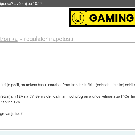
 18:17
tronika
»
regulator napetosti
 mi je počil, po nekem času uporabe. Prav tako tantalčki... (dobr da nism kej dobil v
a pretvarjam 12V na 5V. Sem videl, da imam tudi programator oz velmana za PICe
a 15V na 12V.
egrevanju ipd?