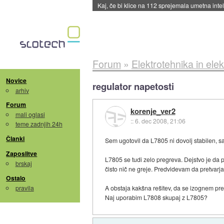
Quake ob 30-letnici dobili dodatek
::
včeraj ob
Forum
»
Elektrotehnika in elek
Novice
regulator napetosti
arhiv
Forum
korenje_ver2
mali oglasi
::
6. dec 2008, 21:06
teme zadnjih 24h
Članki
Sem ugotovil da L7805 ni dovolj stabilen, saj
Zaposlitve
L7805 se tudi zelo pregreva. Dejstvo je d
brskaj
čisto nič ne greje. Predvidevam da pretvarj
Ostalo
pravila
A obstaja kakšna rešitev, da se izognem pr
Naj uporabim L7808 skupaj z L7805?