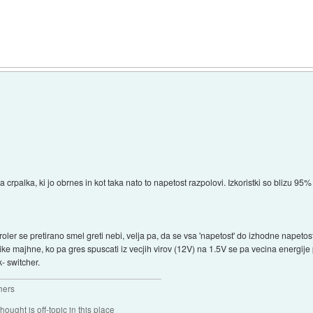
 crpalka, ki jo obrnes in kot taka nato to napetost razpolovi. Izkoristki so blizu 9
er se pretirano smel greti nebi, velja pa, da se vsa 'napetost' do izhodne napetost
ke majhne, ko pa gres spuscati iz vecjih virov (12V) na 1.5V se pa vecina energije pr
k- switcher.
hers
hought is off-topic in this place