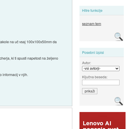
Hitre funkcije
seznam tem
ik takole na uč vsaj 100x100x50mm da
Posebni izpisi
erja, ki ti spusti napetost na željeno
Avtor:
informacij v njih.
Ključna beseda: