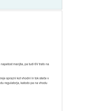
 napetost manjša, pa tudi 6V trafo na
reje sprazni kot vhodni in tok steče v
hodu regulatorja, katodo pa na vhodu