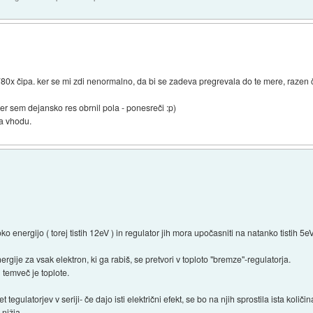
780x čipa. ker se mi zdi nenormalno, da bi se zadeva pregrevala do te mere, razen 
er sem dejansko res obrnil pola - ponesreči :p)
a vhodu.
o energijo ( torej tistih 12eV ) in regulator jih mora upočasniti na natanko tistih 5
gije za vsak elektron, ki ga rabiš, se pretvori v toploto "bremze"-regulatorja.
 temveč je toplote.
tegulatorjev v seriji- če dajo isti električni efekt, se bo na njih sprostila ista količin
nižja...