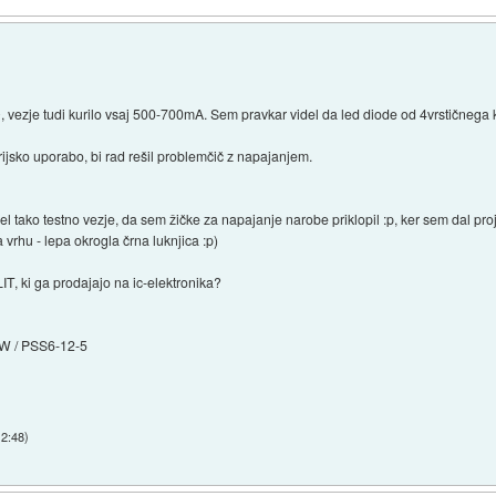
, vezje tudi kurilo vsaj 500-700mA. Sem pravkar videl da led diode od 4vrstičnega
rijsko uporabo, bi rad rešil problemčič z napajanjem.
el tako testno vezje, da sem žičke za napajanje narobe priklopil :p, ker sem dal proj
na vrhu - lepa okrogla črna luknjica :p)
, ki ga prodajajo na ic-elektronika?
W / PSS6-12-5
12:48
)