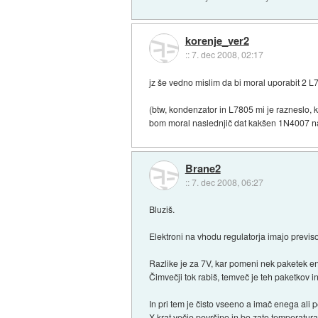
korenje_ver2
::
7. dec 2008, 02:17
jz še vedno mislim da bi moral uporabit 2 L
(btw, kondenzator in L7805 mi je razneslo, k
bom moral naslednjič dat kakšen 1N4007 n
Brane2
::
7. dec 2008, 06:27
Bluziš.
Elektroni na vhodu regulatorja imajo previsok
Razlike je za 7V, kar pomeni nek paketek ener
Čimvečji tok rabiš, temveč je teh paketkov in
In pri tem je čisto vseeno a imač enega ali pet 
X-krat večjo površino in bo zato temperatura 