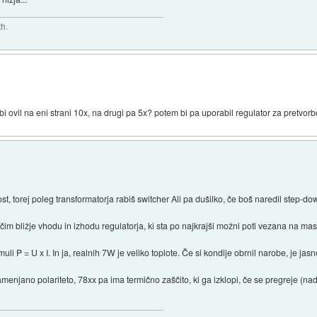
th.
 bi ovil na eni strani 10x, na drugi pa 5x? potem bi pa uporabil regulator za pretvor
, torej poleg transformatorja rabiš switcher Ali pa dušilko, če boš naredil step-do
čim bližje vhodu in izhodu regulatorja, ki sta po najkrajši možni poti vezana na ma
muli P = U x I. In ja, realnih 7W je veliko toplote. Če si kondije obrnil narobe, je jasno,
amenjano polariteto, 78xx pa ima termično zaščito, ki ga izklopi, če se pregreje (na