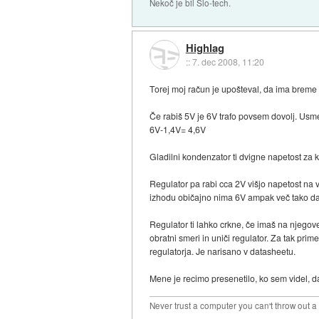
Nekoč je bil Slo-tech.
Highlag
::
7. dec 2008, 11:20
Torej moj račun je upošteval, da ima breme
Če rabiš 5V je 6V trafo povsem dovolj. Usmer
6V-1,4V= 4,6V
Gladilni kondenzator ti dvigne napetost za k
Regulator pa rabi cca 2V višjo napetost na 
izhodu običajno nima 6V ampak več tako da 
Regulator ti lahko crkne, če imaš na njegove
obratni smeri in uniči regulator. Za tak pri
regulatorja. Je narisano v datasheetu.
Mene je recimo presenetilo, ko sem videl, d
Never trust a computer you can't throw out 