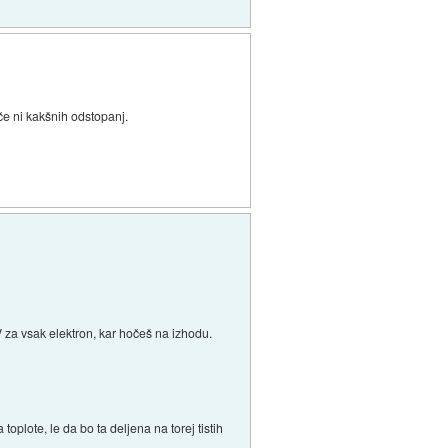
če ni kakšnih odstopanj.
eV za vsak elektron, kar hočeš na izhodu.
a toplote, le da bo ta deljena na torej tistih