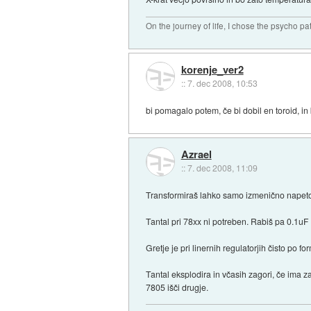
On the journey of life, I chose the psycho pa
korenje_ver2
::
7. dec 2008, 10:53
bi pomagalo potem, če bi dobil en toroid, in
Azrael
::
7. dec 2008, 11:09
Transformiraš lahko samo izmenično napetost
Tantal pri 78xx ni potreben. Rabiš pa 0.1uF 
Gretje je pri linernih regulatorjih čisto po for
Tantal eksplodira in včasih zagori, če ima z
7805 išči drugje.