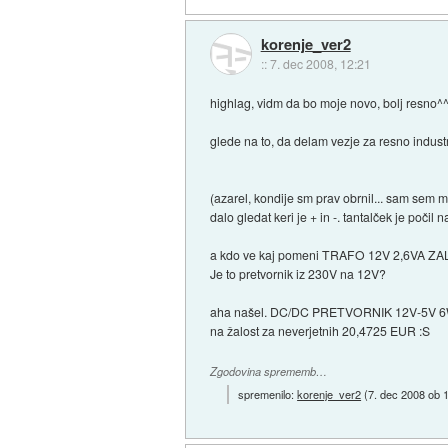
korenje_ver2
::
7. dec 2008, 12:21
highlag, vidm da bo moje novo, bolj resno^^
glede na to, da delam vezje za resno indust
(azarel, kondije sm prav obrnil... sam sem m
dalo gledat keri je + in -. tantalček je počil 
a kdo ve kaj pomeni TRAFO 12V 2,6VA ZALIT
Je to pretvornik iz 230V na 12V?
aha našel. DC/DC PRETVORNIK 12V-5V 6
na žalost za neverjetnih 20,4725 EUR :S
Zgodovina sprememb…
spremenilo:
korenje_ver2
(
7. dec 2008 ob 