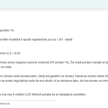
 porabo 1A.
niški mostiček ti spusti napetost še za cca 1,4V - dobiš
oren iz 2 = 6,5V
vhodu kot je njegova nazivna vrednost (Pri porabi 1A). Če imaš porabo manjšo je ta
se izide.
m izhodu velik kondenzator. (Večji kot gladilni na vhodu) Takrat se vhodni lahko hit
mer se preko regulatorja veže še eno diodo, ki je obrnjena tako, da ima anodo na iz
a ima moj 4 vrstični LCD 400mA porabe ko je vklopljena osvetlitev.
a window