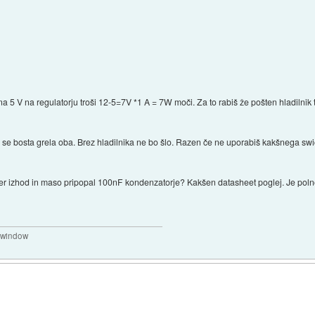
 na 5 V na regulatorju troši 12-5=7V *1 A = 7W moči. Za to rabiš že pošten hladiln
 se bosta grela oba. Brez hladilnika ne bo šlo. Razen če ne uporabiš kakšnega swich
 ter izhod in maso pripopal 100nF kondenzatorje? Kakšen datasheet poglej. Je polno 
a window