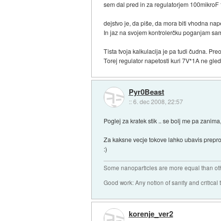
sem dal pred in za regulatorjem 100mikroF ta
dejstvo je, da piše, da mora biti vhodna nap
In jaz na svojem kontrolerčku poganjam sam
Tista tvoja kalkulacija je pa tudi čudna. Preo
Torej regulator napetosti kuri 7V*1A ne gled
Pyr0Beast
::
6. dec 2008, 22:57
Poglej za kratek stik .. se bolj me pa zanima,
Za kaksne vecje tokove lahko ubavis prepro
:)
Some nanoparticles are more equal than ot
Good work: Any notion of sanity and critical t
korenje_ver2