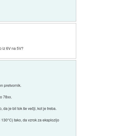
bo iz 6V na 5V?
wn pretvornik.
so 78xx.
 da je bil tok še večji, kot je treba.
d 130°C) tako, da vzrok za eksplozijo