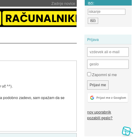
Išči:
Zadnje novice
Prijava
Zapomni si me
 uč ^^).
. Ima podobno zadevo, sam opažam da se
nov uporabnik
pozabili geslo?