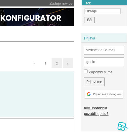
Išči:
Zadnje novice
Prijava
«
1
2
»
Zapomni si me
nov uporabnik
pozabili geslo?