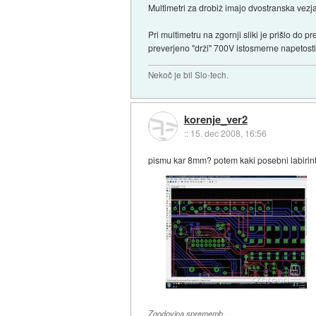
Multimetri za drobiž imajo dvostranska vezja
Pri multimetru na zgornji sliki je prišlo do
preverjeno "drži" 700V istosmerne napetosti 
Nekoč je bil Slo-tech.
korenje_ver2
::
15. dec 2008, 16:56
pismu kar 8mm? potem kaki posebni labirint
Zgodovina sprememb…