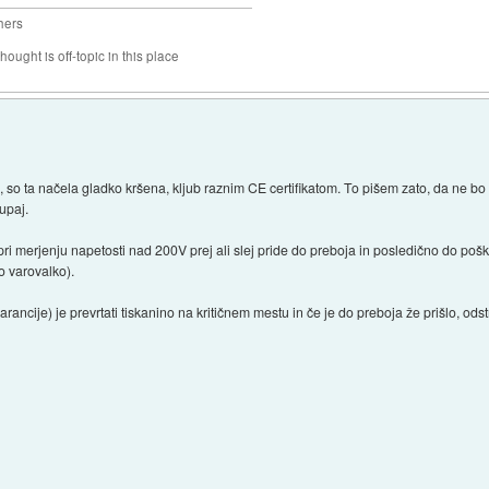
hers
hought is off-topic in this place
, so ta načela gladko kršena, kljub raznim CE certifikatom. To pišem zato, da ne bo 
kupaj.
 pri merjenju napetosti nad 200V prej ali slej pride do preboja in posledično do po
o varovalko).
ncije) je prevrtati tiskanino na kritičnem mestu in če je do preboja že prišlo, odst