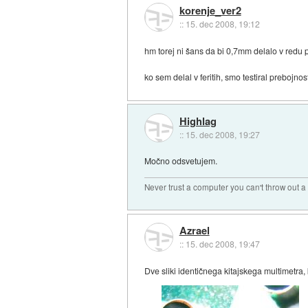
korenje_ver2
::
15. dec 2008, 19:12
hm torej ni šans da bi 0,7mm delalo v redu 
ko sem delal v feritih, smo testiral prebojno
Highlag
::
15. dec 2008, 19:27
Močno odsvetujem.
Never trust a computer you can't throw out 
Azrael
::
15. dec 2008, 19:47
Dve sliki identičnega kitajskega multimetra,