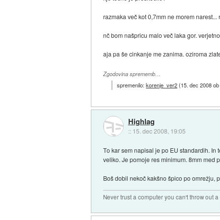
razmaka več kot 0,7mm ne morem narest... ra
nč bom našpricu malo več laka gor. verjetno 
aja pa še cinkanje me zanima. oziroma zlate
Zgodovina sprememb…
spremenilo:
korenje_ver2
(
15. dec 2008 ob
Highlag
::
15. dec 2008, 19:05
To kar sem napisal je po EU standardih. In 
veliko. Je pomoje res minimum. 8mm med pri
Boš dobil nekoč kakšno špico po omrežju, pa
Never trust a computer you can't throw out 