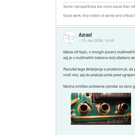
Some nanoparticles are more equal than ot
Good work: Any notion of sanity and critical t
Azrael
::
15. dec 2008, 14:49
Malce off topic, v mnogih poceni multimetrih
saj je v multimetrih bistveno bolj stlačeno s
Rezultat tega škrtarjenja s prostorom je, da
moči vira, saj do preboja pride pred vgrajen
Možna omilitev problema (vendar za ceno gara