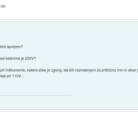
:26
)
jskim sprejem?
ed katerima je 230V?
pri inštrumentu, katera slika je zgoraj, sta bili razmaknjeni za približno mm in stvar 
kje pri 110V...