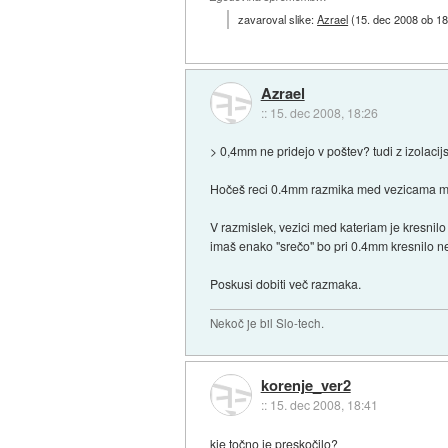
zavaroval slike:
Azrael
(
15. dec 2008 ob 18
Azrael
::
15. dec 2008, 18:26
> 0,4mm ne pridejo v poštev? tudi z izolaci
Hočeš reci 0.4mm razmika med vezicama m
V razmislek, vezici med kateriam je kresnilo 
imaš enako "srečo" bo pri 0.4mm kresnilo ne
Poskusi dobiti več razmaka.
Nekoč je bil Slo-tech.
korenje_ver2
::
15. dec 2008, 18:41
kje točno je preskočilo?