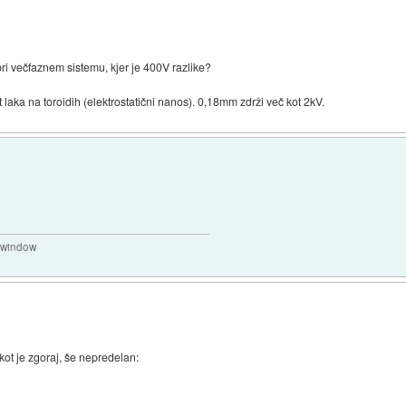
pri večfaznem sistemu, kjer je 400V razlike?
st laka na toroidih (elektrostatični nanos). 0,18mm zdrži več kot 2kV.
a window
 kot je zgoraj, še nepredelan: