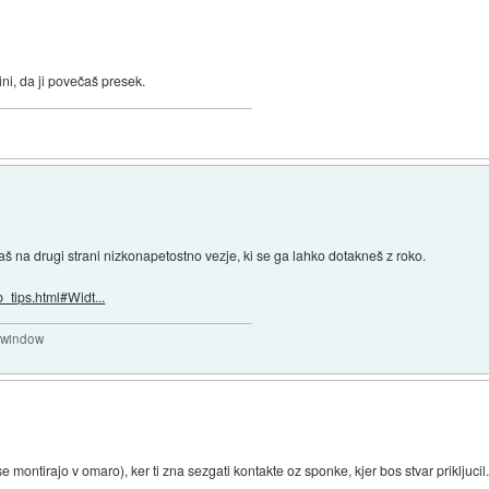
ini, da ji povečaš presek.
na drugi strani nizkonapetostno vezje, ki se ga lahko dotakneš z roko.
b_tips.html#Widt...
a window
e montirajo v omaro), ker ti zna sezgati kontakte oz sponke, kjer bos stvar prikljucil