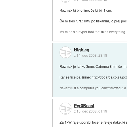
Razmak bi bilo fino, če bi bil 1 cm.
Če misleš furat 1kW po tiskanini, jo prej poc
My mind's a hyper tool that fixes everything.
Highlag
::
14. dec 2008, 23:18
Razmak je lahko 3mm. Oziroma 8mm če imaš 
Kar se tiče pa širine:
http://cboards.co.za/pc
Never trust a computer you can't throw out 
Pyr0Beast
::
15. dec 2008, 01:19
Za 1kW raje uporabi locene releje (take, ki s