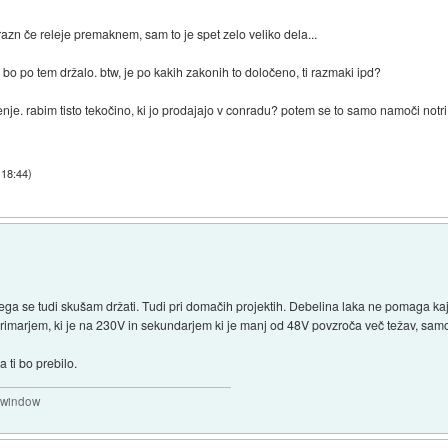
zn če releje premaknem, sam to je spet zelo veliko dela...
bo po tem držalo. btw, je po kakih zakonih to določeno, ti razmaki ipd?
nje. rabim tisto tekočino, ki jo prodajajo v conradu? potem se to samo namoči notri
 18:44
)
tega se tudi skušam držati. Tudi pri domačih projektih. Debelina laka ne pomaga ka
marjem, ki je na 230V in sekundarjem ki je manj od 48V povzroča več težav, samo m
 ti bo prebilo.
a window