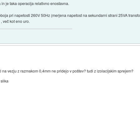
 in je taka operacija relativno enostavna.
 preboja pri napetosti 260V 50Hz (merjena napetost na sekundarni strani 25VA transfor
, več kot eno uro.
i na vezju z razmakom 0,4mm ne pridejo v poštev? tudi z izolacijskim sprejem?
slika