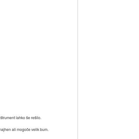
nštrument lahko še rešilo.
majhen ali mogoče velik bum.