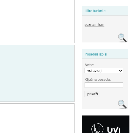
Hitre funkcije
seznam tem
Posebni izpisi
Avtor:
Ključna beseda:
.