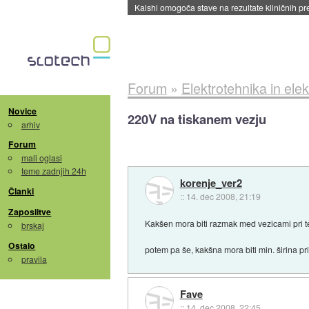
Sandisk že prodal več kot polovico SSD-jev za 
Forum
»
Elektrotehnika in elek
Novice
220V na tiskanem vezju
arhiv
Forum
mali oglasi
teme zadnjih 24h
korenje_ver2
Članki
::
14. dec 2008, 21:19
Zaposlitve
Kakšen mora biti razmak med vezicami pri t
brskaj
Ostalo
potem pa še, kakšna mora biti min. širina p
pravila
Fave
::
14. dec 2008, 22:45