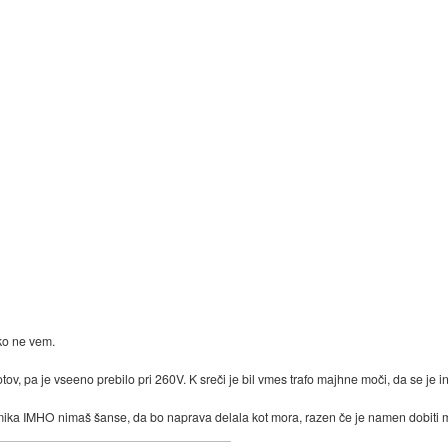
ko ne vem.
tov, pa je vseeno prebilo pri 260V. K sreči je bil vmes trafo majhne moči, da se je i
mika IMHO nimaš šanse, da bo naprava delala kot mora, razen če je namen dobiti 