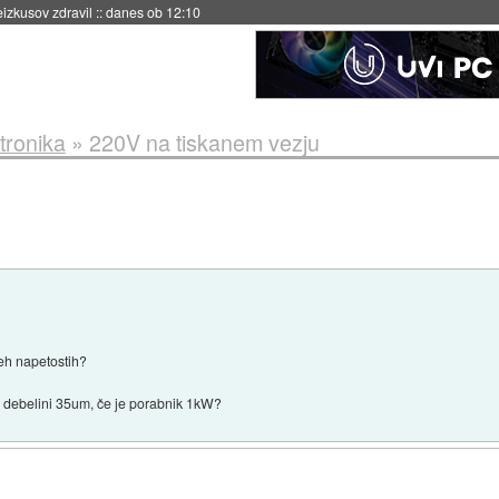
naslednji dve leti
::
danes ob 11:37
tronika
»
220V na tiskanem vezju
eh napetostih?
ri debelini 35um, če je porabnik 1kW?