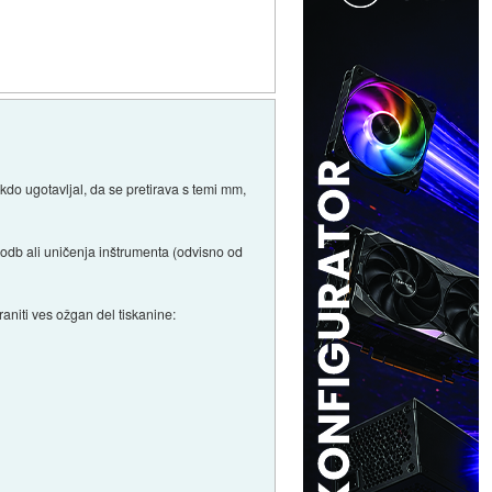
kdo ugotavljal, da se pretirava s temi mm,
škodb ali uničenja inštrumenta (odvisno od
raniti ves ožgan del tiskanine: