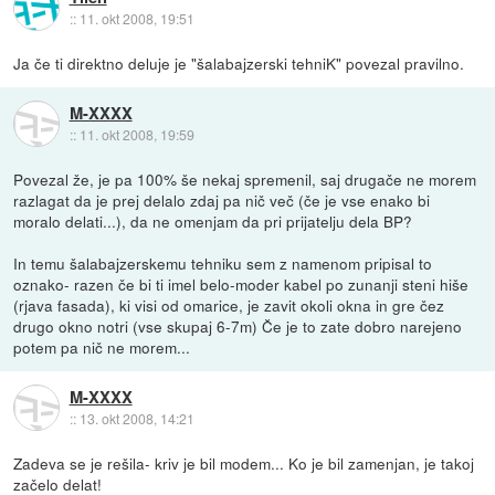
::
11. okt 2008, 19:51
Ja če ti direktno deluje je "šalabajzerski tehniK" povezal pravilno.
M-XXXX
::
11. okt 2008, 19:59
Povezal že, je pa 100% še nekaj spremenil, saj drugače ne morem
razlagat da je prej delalo zdaj pa nič več (če je vse enako bi
moralo delati...), da ne omenjam da pri prijatelju dela BP?
In temu šalabajzerskemu tehniku sem z namenom pripisal to
oznako- razen če bi ti imel belo-moder kabel po zunanji steni hiše
(rjava fasada), ki visi od omarice, je zavit okoli okna in gre čez
drugo okno notri (vse skupaj 6-7m) Če je to zate dobro narejeno
potem pa nič ne morem...
M-XXXX
::
13. okt 2008, 14:21
Zadeva se je rešila- kriv je bil modem... Ko je bil zamenjan, je takoj
začelo delat!