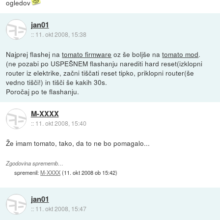
ogledov
jan01
::
11. okt 2008, 15:38
Najprej flashej na
tomato firmware
oz še boljše na
tomato mod
.
(ne pozabi po USPEŠNEM flashanju narediti hard reset(izklopni
router iz elektrike, začni tiščati reset tipko, priklopni router(še
vedno tišči!) in tišči še kakih 30s.
Poročaj po te flashanju.
M-XXXX
::
11. okt 2008, 15:40
Že imam tomato, tako, da to ne bo pomagalo...
Zgodovina sprememb…
spremenil:
M-XXXX
(
11. okt 2008 ob 15:42
)
jan01
::
11. okt 2008, 15:47