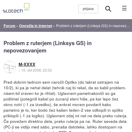
☰
Forum
»
Omrežja in internet
»
Problem z ruterjem (Linksys GS) in nepovezovanjem
Problem z ruterjem (Linksys GS) in
nepovezovanjem
M-XXXX
::
10. okt 2008, 22:02
Pred dobrim tednom sem naročil Optiko (do takrat ostrajam na
10/2), ki pa je nehal delat (tehnik naj bi rekel, da so kabli problem-
nisem bil zraven ko je rihtal). Uglavnem pametnakoviči so ga
poštimal (potegnili kabel po zunanji steni hiše, pa kar lepo čez
okno notri (-1 za izvedbo), še enkrat moram povdarit kako
pametno je to, ker bodo čez kašen teden-2 vse odkopili in optiko
priklopili (-1 za logiko). Uglavnem zdaj mi net ne dela preko ruterja.
Če povežem direktno dela, preko ruterja pa ne. Ruter seveda dela
(PC-ji se vidijo med sabo, prenaša datoteke, lahko dostopam na