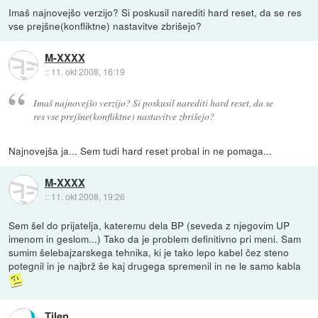
Imaš najnovejšo verzijo? Si poskusil narediti hard reset, da se res
vse prejšne(konfliktne) nastavitve zbrišejo?
M-XXXX
::
11. okt 2008, 16:19
Imaš najnovejšo verzijo? Si poskusil narediti hard reset, da se
res vse prejšne(konfliktne) nastavitve zbrišejo?
Najnovejša ja... Sem tudi hard reset probal in ne pomaga...
M-XXXX
::
11. okt 2008, 19:26
Sem šel do prijatelja, kateremu dela BP (seveda z njegovim UP
imenom in geslom...) Tako da je problem definitivno pri meni. Sam
sumim šelebajzarskega tehnika, ki je tako lepo kabel čez steno
potegnil in je najbrž še kaj drugega spremenil in ne le samo kabla
Tilen