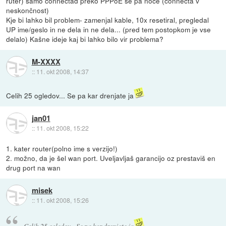
ruter) samo connectad preko PPPoE se pa noče (connecta v
neskončnost)
Kje bi lahko bil problem- zamenjal kable, 10x resetiral, pregledal
UP ime/geslo in ne dela in ne dela... (pred tem postopkom je vse
delalo) Kašne ideje kaj bi lahko bilo vir problema?
M-XXXX
::
11. okt 2008, 14:37
Celih 25 ogledov... Se pa kar drenjate ja
jan01
::
11. okt 2008, 15:22
1. kater router(polno ime s verzijo!)
2. možno, da je šel wan port. Uveljavljaš garancijo oz prestaviš en
drug port na wan
misek
::
11. okt 2008, 15:26
Celih 25 ogledov... Se pa kar drenjate ja