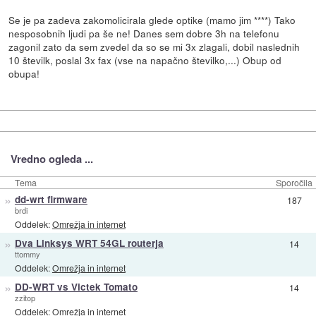
Se je pa zadeva zakomolicirala glede optike (mamo jim ****) Tako
nesposobnih ljudi pa še ne! Danes sem dobre 3h na telefonu
zagonil zato da sem zvedel da so se mi 3x zlagali, dobil naslednih
10 številk, poslal 3x fax (vse na napačno številko,...) Obup od
obupa!
Vredno ogleda ...
Tema
Sporočila
»
dd-wrt firmware
187
brdi
Oddelek:
Omrežja in internet
»
Dva Linksys WRT 54GL routerja
14
ttommy
Oddelek:
Omrežja in internet
»
DD-WRT vs Victek Tomato
14
zzitop
Oddelek:
Omrežja in internet