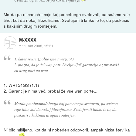
Morda pa nimamo/nimajo kaj pametnega svetovati, pa so/smo raje
tiho, kot da nekaj filozofiramo. Svetujem ti lahko le to, da poskusiš
s kakšnim drugim routerjem.
M-XXXX
::
11. okt 2008, 15:31
1. kater router(polno ime s verzijo!)
2. možno, da je šel wan port. Uveljavljaš garancijo oz prestaviš
en drug port na wan
1. WRT54GS (1.1)
2. Garancije nima več, probal že vse wan porte...
Morda pa nimamo/nimajo kaj pametnega svetovati, pa so/smo
raje tiho, kot da nekaj filozofiramo. Svetujem ti lahko le to, da
poskusiš s kakšnim drugim routerjem.
Ni bilo mišljeno, kot da ni nobeden odgovoril, ampak nizka številka