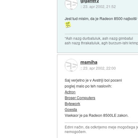
gigaherz
::
23. apr 2002, 21:52
Jest tud mislm, da je Radeon 8500 najbolši
"Ash nazg durbatuluk, ash nazg gimbatul
ash nazg thrakatuluk, agh burzum-ishi krimp
msmiha
::
23. apr 2002, 22:00
Saj verjetno je v Avstriji bol poceni
poglej malo po teh naslovih:
Actron
Broser Computers
Bytework
Goesta
Vsekaor je pa Radeon 8500LE zakon.
Edini način, da odkrijemo meje mogočega je
nemogočem.