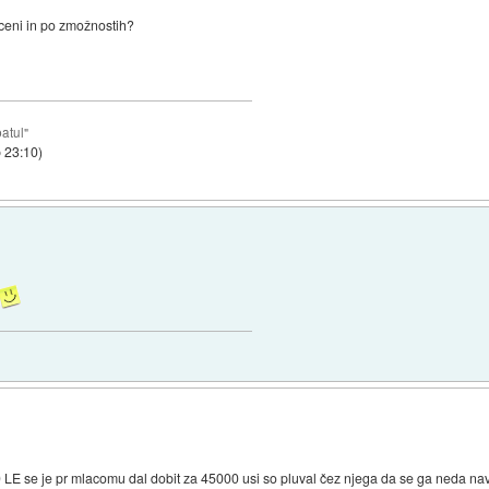
 ceni in po zmožnostih?
atul"
b 23:10
)
LE se je pr mlacomu dal dobit za 45000 usi so pluval čez njega da se ga neda navij