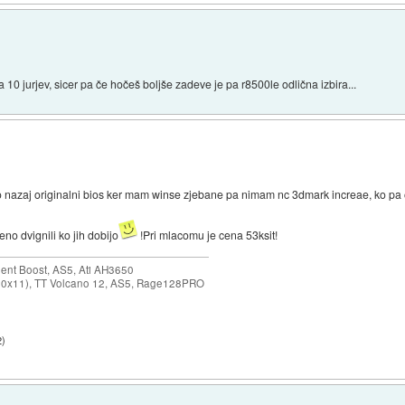
 10 jurjev, sicer pa če hočeš boljše zadeve je pa r8500le odlična izbira...
nazaj originalni bios ker mam winse zjebane pa nimam nc 3dmark increae, ko pa oc
eno dvignili ko jih dobijo
!Pri mlacomu je cena 53ksit!
ent Boost, AS5, Ati AH3650
0x11), TT Volcano 12, AS5, Rage128PRO
2
)