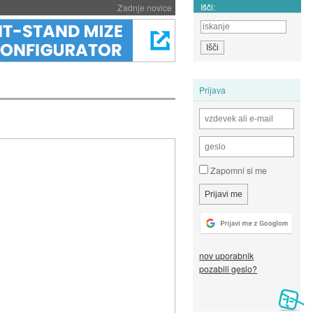
Išči:
Zadnje novice
Prijava
Zapomni si me
nov uporabnik
pozabili geslo?