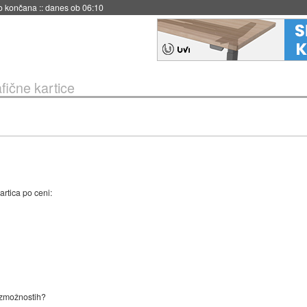
s ob 06:09
fične kartice
artica po ceni:
o zmožnostih?