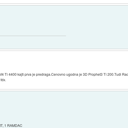
Gf4 Ti 4400 kajti prva je predraga.Cenovno ugodna je 3D Prophet3 Ti 200.Tudi Ra
fdx.
SIT, 1 RAMDAC