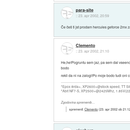
para-site
::
23. apr 2002, 20:59
Če češ ti jst prodam hercules geforce 2mx za
Clemento
::
23. apr 2002, 21:10
He,he!Pogruntu sem jaz, pa sem dal vseeno 
bodo
rekli da ni na zalogi!Po moje bodo tudi oni c
*Epox 8rda+, XP2600+@stock speed, TT Sil
*Abit NF7-S, XP2500+@2425Mhz, 1.85V(22
Zgodovina sprememb…
spremenil:
Clemento
(
23. apr 2002 ob 21:1