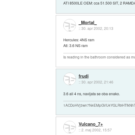
ATI 8500LE OEM: cca 51.500 SIT, 2 RAM
_Mortal_
::
30. apr 2002, 20:13
Hercules: 4NS ram
Ati: 3.6 NS ram
Is reading in the bathroom considered as mu
frudi
::
30. apr 2002, 21:46
3.6 ali 4 ns, navijata se oba enako.
1ACDoHVj3wn7N4EMpGVU4YGLR9HTfkNhTd... i
Vulcano_7+
::
2. maj 2002, 15:57