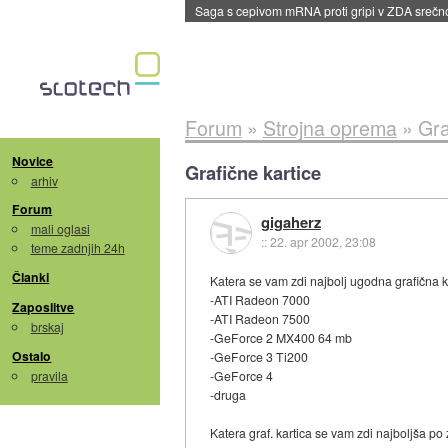
BMW v vozilih začel predvajati reklame
::
dane
Forum
»
Strojna oprema
»
Gra
Novice
Grafične kartice
arhiv
Forum
gigaherz
mali oglasi
::
22. apr 2002, 23:08
teme zadnjih 24h
Članki
Katera se vam zdi najbolj ugodna grafična k
-ATI Radeon 7000
Zaposlitve
-ATI Radeon 7500
brskaj
-GeForce 2 MX400 64 mb
Ostalo
-GeForce 3 Ti200
pravila
-GeForce 4
-druga
Katera graf. kartica se vam zdi najboljša p