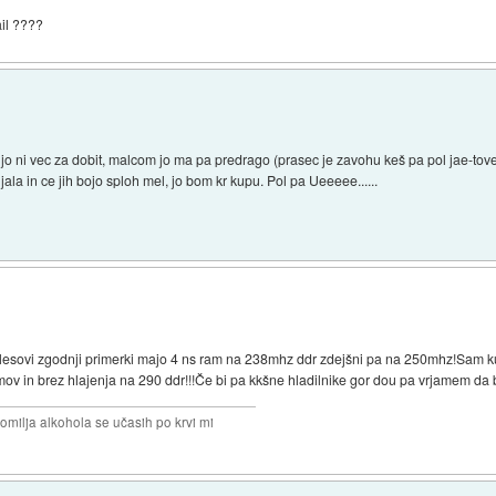
il ????
jo ni vec za dobit, malcom jo ma pa predrago (prasec je zavohu keš pa pol jae-tove 
ala in ce jih bojo sploh mel, jo bom kr kupu. Pol pa Ueeeee......
esovi zgodnji primerki majo 4 ns ram na 238mhz ddr zdejšni pa na 250mhz!Sam kukr 
emov in brez hlajenja na 290 ddr!!!Če bi pa kkšne hladilnike gor dou pa vrjamem da 
omilja alkohola se učasih po krvi mi