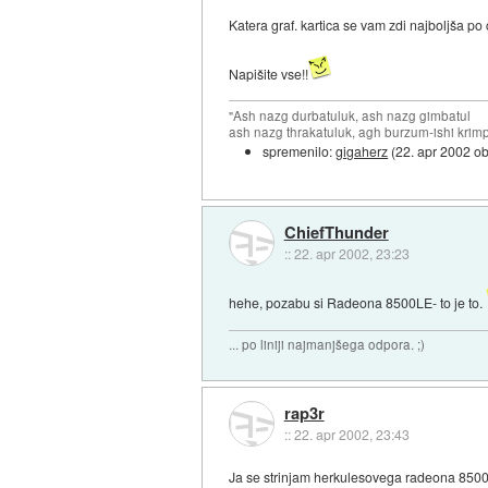
Katera graf. kartica se vam zdi najboljša po
Napišite vse!!
"Ash nazg durbatuluk, ash nazg gimbatul
ash nazg thrakatuluk, agh burzum-ishi krimp
spremenilo:
gigaherz
(
22. apr 2002 o
ChiefThunder
::
22. apr 2002, 23:23
hehe, pozabu si Radeona 8500LE- to je to.
... po liniji najmanjšega odpora. ;)
rap3r
::
22. apr 2002, 23:43
Ja se strinjam herkulesovega radeona 8500 