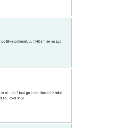
pošiljke pokupu). Jutr kličem še na agt.
si najbrž bral ga lahko flasneš z retail
bi šou okol 315!