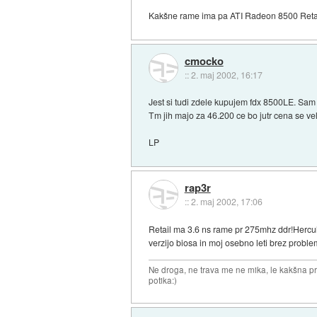
Kakšne rame ima pa ATI Radeon 8500 Reta
cmocko
::
2. maj 2002, 16:17
Jest si tudi zdele kupujem fdx 8500LE. Sam 
Tm jih majo za 46.200 ce bo jutr cena se velj
LP
rap3r
::
2. maj 2002, 17:06
Retail ma 3.6 ns rame pr 275mhz ddr!Hercul
verzijo biosa in moj osebno leti brez probl
Ne droga, ne trava me ne mika, le kakšna pr
potika:)