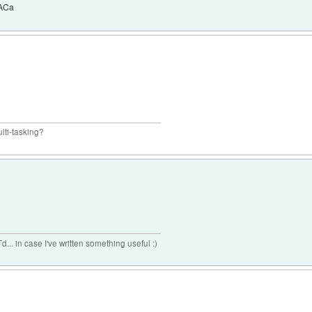
DACa
lti-tasking?
n case I've written something useful :)