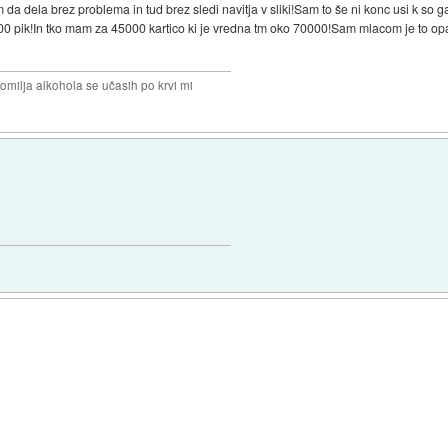
da dela brez problema in tud brez sledi navitja v sliki!Sam to še ni konc usi k so g
 pik!In tko mam za 45000 kartico ki je vredna tm oko 70000!Sam mlacom je to opa
omilja alkohola se učasih po krvi mi