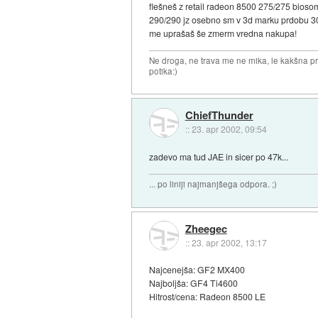
flešneš z retail radeon 8500 275/275 biosom 
290/290 jz osebno sm v 3d marku prdobu 300
me uprašaš še zmerm vredna nakupa!
Ne droga, ne trava me ne mika, le kakšna pr
potika:)
ChiefThunder
::
23. apr 2002, 09:54
zadevo ma tud JAE in sicer po 47k...
... po liniji najmanjšega odpora. ;)
Zheegec
::
23. apr 2002, 13:17
Najcenejša: GF2 MX400
Najboljša: GF4 Ti4600
Hitrost/cena: Radeon 8500 LE