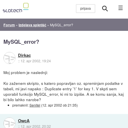
☰
Forum
»
Izdelava spletišč
»
MySQL_error?
MySQL_error?
Dirkac
::
12. apr 2002, 19:24
Moj problem je naslednji:
Ko zaženem skripto, s katero popravljan oz. spreminjam podatke v
tabeli, mi javi napako : Duplicate entry '1' for key 1. V skpti sem
uporabil funkcijo MySQL_error, ki mi to izpiše. A se komu sanja, kaj
bi bilo lahko narobe?
premaknil:
Senitel
(
12. apr 2002 ob 21:35
)
OwcA
::
12. apr 2002, 20:32