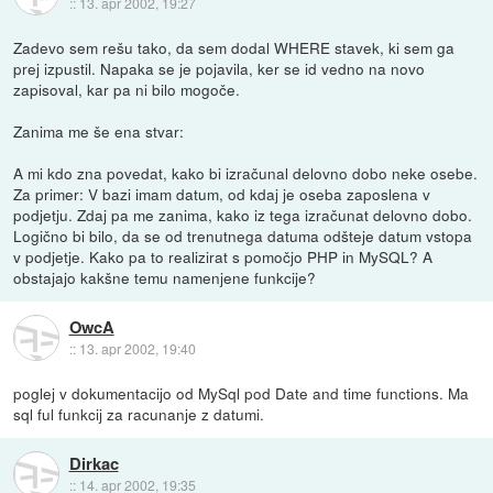
::
13. apr 2002, 19:27
Zadevo sem rešu tako, da sem dodal WHERE stavek, ki sem ga
prej izpustil. Napaka se je pojavila, ker se id vedno na novo
zapisoval, kar pa ni bilo mogoče.
Zanima me še ena stvar:
A mi kdo zna povedat, kako bi izračunal delovno dobo neke osebe.
Za primer: V bazi imam datum, od kdaj je oseba zaposlena v
podjetju. Zdaj pa me zanima, kako iz tega izračunat delovno dobo.
Logično bi bilo, da se od trenutnega datuma odšteje datum vstopa
v podjetje. Kako pa to realizirat s pomočjo PHP in MySQL? A
obstajajo kakšne temu namenjene funkcije?
OwcA
::
13. apr 2002, 19:40
poglej v dokumentacijo od MySql pod Date and time functions. Ma
sql ful funkcij za racunanje z datumi.
Dirkac
::
14. apr 2002, 19:35