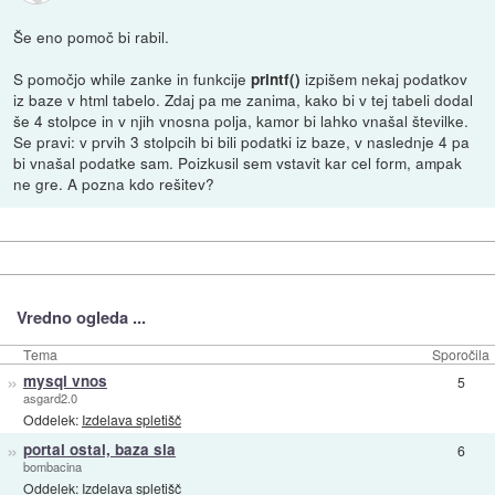
Še eno pomoč bi rabil.
S pomočjo while zanke in funkcije
izpišem nekaj podatkov
printf()
iz baze v html tabelo. Zdaj pa me zanima, kako bi v tej tabeli dodal
še 4 stolpce in v njih vnosna polja, kamor bi lahko vnašal številke.
Se pravi: v prvih 3 stolpcih bi bili podatki iz baze, v naslednje 4 pa
bi vnašal podatke sam. Poizkusil sem vstavit kar cel form, ampak
ne gre. A pozna kdo rešitev?
Vredno ogleda ...
Tema
Sporočila
»
mysql vnos
5
asgard2.0
Oddelek:
Izdelava spletišč
»
portal ostal, baza sla
6
bombacina
Oddelek:
Izdelava spletišč