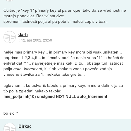
Ocitno je "key 1" primary key al pa unique, tako da se vrednosti ne
morejo ponavljat. Resitvi sta dve:
spremeni lastnosti polja al pa pobrisi moteci zapis v bazi.
darh
::
12. apr 2002, 23:50
nekje mas primary key... in primary key mora biti vsak unikaten...
naprimer 1,2,3,4,5... in ti maš v bazi že nekje vnos "1" in hočeš še
enkrat dat "1".. najverjetneje maš kak ID to... obstaja tud lastnost
polja
, ki ti ob vsakem vnosu poveča zadnjo
auto_increment
vnešeno številko za 1.. nekako tako gre to...
uglavnem... ko ustvariš tabelo z primary keyem mora definicija za
tip polja zgledati nekako takole:
ime_polja int(10) unsigned NOT NULL auto_increment
bo šlo ?
Dirkac