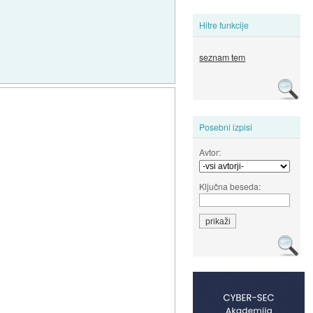
Hitre funkcije
seznam tem
Posebni izpisi
Avtor:
Ključna beseda: