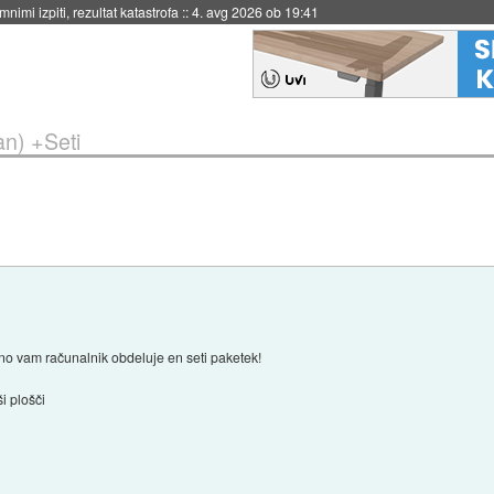
eto za večkratno uporabo
::
4. avg 2026 ob 19:41
n) +Seti
no vam računalnik obdeluje en seti paketek!
i plošči