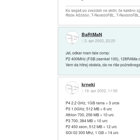
Ko segaš po zvezdah ne skrbi, če kakšno zgr
R50e AS355n, T-Rex600FBL, T-Rex500FBL, 
BaRtMaN
::
3. apr 2002, 23:25
Jst, odkar mam tale comp:
P2 400MHz (FSB zaenkat 100), 128RAMa dela
Vem da hitrej obdela, da ne riše požrešnega 
krneki
::
19. apr 2002, 11:56
P4 2.2 GHz, 1GB rama = 3 urce
P3 1.0GHz, 512 MB = 6 urc
Athlon 700, 256 MB = 10 urc
P3 700, 384 MB = 10 urc
P2 450 xeon, 512 MB = 12 urc
SGI 02 300 Mhz, 1 GB = 14 urc