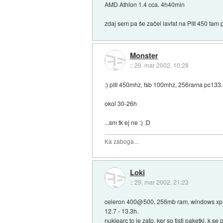
AMD Athlon 1.4 cca. 4h40min
zdaj sem pa še začel lavfat na PIII 450 tam
Monster
::
29. mar 2002, 10:28
:) pIII 450mhz, fsb 100mhz, 256rama pc133...
okol 30-26h
...sm tk ej ne :) :D
Ka zaboga...
Loki
::
29. mar 2002, 21:23
celeron 400@500, 256mb ram, windows xp, t
12.7 - 13.3h.
nuklearc to je zato, ker so tisti paketki, k 