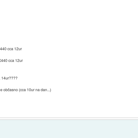
440 cca 12ur
X440 cca 12ur
a 14ur????
le občasno (cca 10ur na dan...)