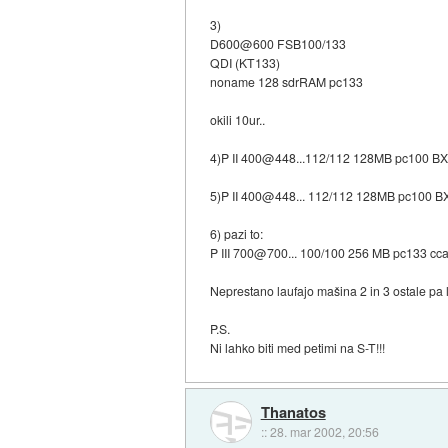
3)
D600@600 FSB100/133
QDI (KT133)
noname 128 sdrRAM pc133
okili 10ur..
4)P II 400@448...112/112 128MB pc100 BX
5)P II 400@448... 112/112 128MB pc100 B
6) pazi to:
P III 700@700... 100/100 256 MB pc133 cc
Neprestano laufajo mašina 2 in 3 ostale pa 
P.S.
Ni lahko biti med petimi na S-T!!!
Thanatos
::
28. mar 2002, 20:56