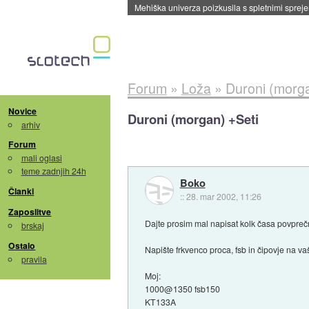
Evropska vesoljska agencija razvija svojo rak
Forum
»
Loža
»
Duroni (morga
Novice
Duroni (morgan) +Seti
arhiv
Forum
mali oglasi
teme zadnjih 24h
Boko
Članki
::
28. mar 2002, 11:26
Zaposlitve
Dajte prosim mal napisat kolk časa povpreč
brskaj
Ostalo
Napište frkvenco proca, fsb in čipovje na vaš
pravila
Moj:
1000@1350 fsb150
KT133A