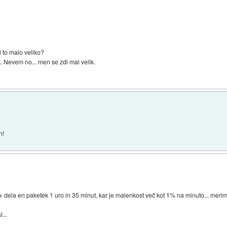
i to malo veliko?
. Nevem no... men se zdi mal velik.
n!
+ dela en paketek 1 uro in 35 minut, kar je malenkost več kot 1% na minuto... merim 
...