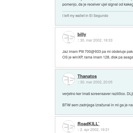
pomenjo, da je receiver ujel signal od kakeg
I left my wallet in El Segundo
billy
::
30. mar 2002, 18:33
Jaz imam PIII 700@933 pa mi obdeluje paket
OS je winXP, rama imam 128, disk pa seaga
Thanatos
::
30. mar 2002, 20:05
verjetno ker imaš screensaver različico. DLji s
BTW sem zadnjega izračunal in mi ga je nar
RoadKILL`
::
2. apr 2002, 19:31