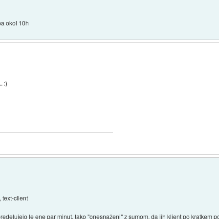
 pa okol 10h
 :)
ext-client
se predelujejo le ene par minut, tako "onesnaženi" z sumom, da jih klient po kratkem p