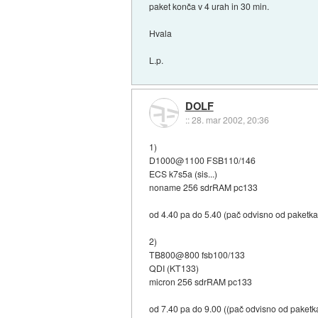
paket konča v 4 urah in 30 min.
Hvala
L.p.
DOLF
::
28. mar 2002, 20:36
1)
D1000@1100 FSB110/146
ECS k7s5a (sis...)
noname 256 sdrRAM pc133
od 4.40 pa do 5.40 (pač odvisno od paketka
2)
TB800@800 fsb100/133
QDI (KT133)
micron 256 sdrRAM pc133
od 7.40 pa do 9.00 ((pač odvisno od paketk