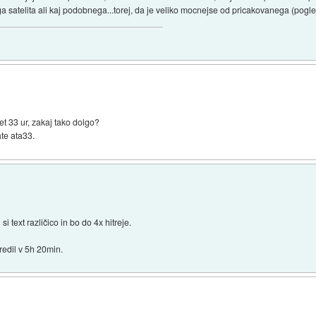
a satelita ali kaj podobnega...torej, da je veliko mocnejse od pricakovanega (poglej
 33 ur, zakaj tako dolgo?
te ata33.
i text različico in bo do 4x hitreje.
edil v 5h 20min.