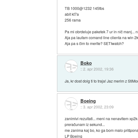
TB 1000@1232 145fbs
abit kt7a
256 rama
Pa mi obrdeluje paketek 7 ur in nič manj... n
Aja pa laufam comand line clienta na win 2k
Aja pa s čim to merite? SETIwatch?
Boko
::
2. apr 2002, 19:36
Ja, kr dost dolg ti to traja! Jaz merim z StiMo
Boeing
::
3. apr 2002, 23:09
zanimivi rezultati... meni na nenavitem xp2k
preračunam iz sekund...
me zanima kaj bo, ko ga bom malo prišponal
LP Boeing