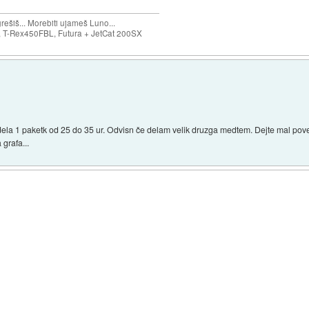
ešiš... Morebiti ujameš Luno...
T-Rex450FBL, Futura + JetCat 200SX
 1 paketk od 25 do 35 ur. Odvisn če delam velik druzga medtem. Dejte mal poveda
grafa...