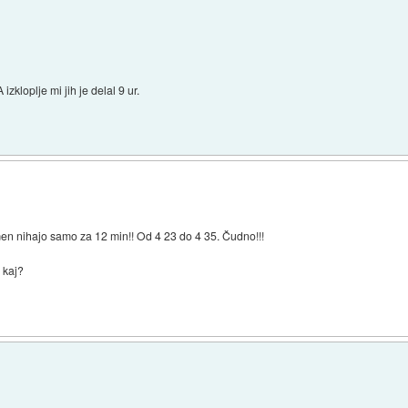
loplje mi jih je delal 9 ur.
 men nihajo samo za 12 min!! Od 4 23 do 4 35. Čudno!!!
l kaj?