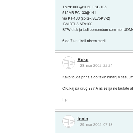
Tbird1000@1050 FSB 105
512MB PC133@141
via KT-133 (soltek SL75KV-2)
IBM DTLA ATA100
BTW disk je tudi pomemben sem mel UDMA izk
6 do 7 ur nikoli nisem meril
Boko
::
28. mar 2002, 22:24
Kako to, da prihaja do takih nihanj v času,
OK, kaj pa drugi??? A nč setija ne laufate a
L.p.
tonic
::
29. mar 2002, 07:13