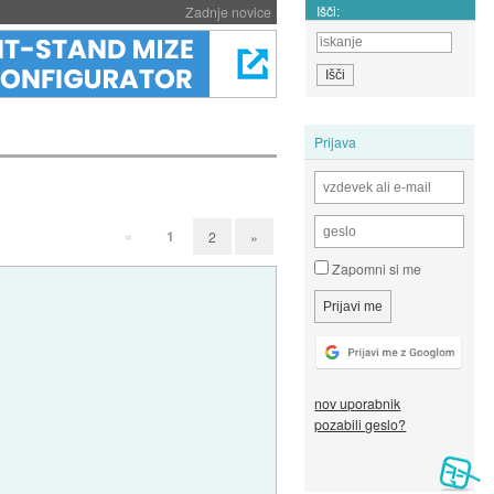
Išči:
Zadnje novice
Prijava
«
1
2
»
Zapomni si me
nov uporabnik
pozabili geslo?