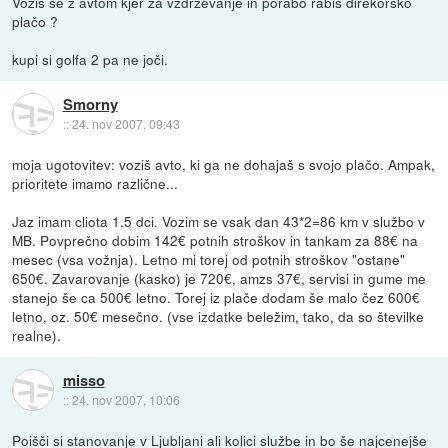
Voziš se z avtom kjer za vzdrževanje in porabo rabiš direkorsko
plačo ?
kupi si golfa 2 pa ne joči.
Smorny
::
24. nov 2007, 09:43
moja ugotovitev: voziš avto, ki ga ne dohajaš s svojo plačo. Ampak,
prioritete imamo različne...
Jaz imam cliota 1.5 dci. Vozim se vsak dan 43*2=86 km v službo v
MB. Povprečno dobim 142€ potnih stroškov in tankam za 88€ na
mesec (vsa vožnja). Letno mi torej od potnih stroškov "ostane"
650€. Zavarovanje (kasko) je 720€, amzs 37€, servisi in gume me
stanejo še ca 500€ letno. Torej iz plače dodam še malo čez 600€
letno, oz. 50€ mesečno. (vse izdatke beležim, tako, da so številke
realne).
misso
::
24. nov 2007, 10:06
Poišči si stanovanje v Ljubljani ali kolici službe in bo še najcenejše