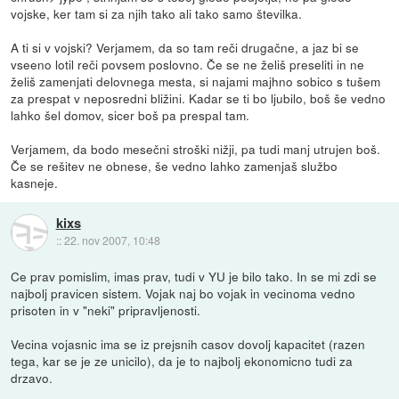
vojske, ker tam si za njih tako ali tako samo številka.
A ti si v vojski? Verjamem, da so tam reči drugačne, a jaz bi se
vseeno lotil reči povsem poslovno. Če se ne želiš preseliti in ne
želiš zamenjati delovnega mesta, si najami majhno sobico s tušem
za prespat v neposredni bližini. Kadar se ti bo ljubilo, boš še vedno
lahko šel domov, sicer boš pa prespal tam.
Verjamem, da bodo mesečni stroški nižji, pa tudi manj utrujen boš.
Če se rešitev ne obnese, še vedno lahko zamenjaš službo
kasneje.
kixs
::
22. nov 2007, 10:48
Ce prav pomislim, imas prav, tudi v YU je bilo tako. In se mi zdi se
najbolj pravicen sistem. Vojak naj bo vojak in vecinoma vedno
prisoten in v "neki" pripravljenosti.
Vecina vojasnic ima se iz prejsnih casov dovolj kapacitet (razen
tega, kar se je ze unicilo), da je to najbolj ekonomicno tudi za
drzavo.