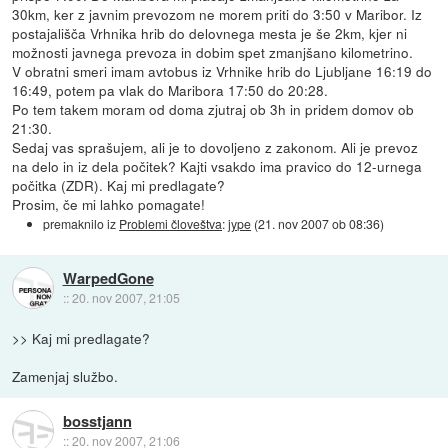
30km, ker z javnim prevozom ne morem priti do 3:50 v Maribor. Iz
postajališča Vrhnika hrib do delovnega mesta je še 2km, kjer ni
možnosti javnega prevoza in dobim spet zmanjšano kilometrino.
V obratni smeri imam avtobus iz Vrhnike hrib do Ljubljane 16:19 do
16:49, potem pa vlak do Maribora 17:50 do 20:28.
Po tem takem moram od doma zjutraj ob 3h in pridem domov ob
21:30.
Sedaj vas sprašujem, ali je to dovoljeno z zakonom. Ali je prevoz
na delo in iz dela počitek? Kajti vsakdo ima pravico do 12-urnega
počitka (ZDR). Kaj mi predlagate?
Prosim, če mi lahko pomagate!
premaknilo iz
Problemi človeštva
:
jype
(
21. nov 2007 ob 08:36
)
WarpedGone
::
20. nov 2007, 21:05
>> Kaj mi predlagate?
Zamenjaj službo.
bosstjann
::
20. nov 2007, 21:06