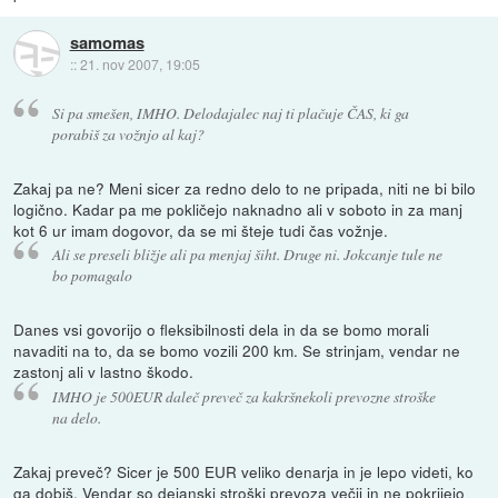
samomas
::
21. nov 2007, 19:05
Si pa smešen, IMHO. Delodajalec naj ti plačuje ČAS, ki ga
porabiš za vožnjo al kaj?
Zakaj pa ne? Meni sicer za redno delo to ne pripada, niti ne bi bilo
logično. Kadar pa me pokličejo naknadno ali v soboto in za manj
kot 6 ur imam dogovor, da se mi šteje tudi čas vožnje.
Ali se preseli bližje ali pa menjaj šiht. Druge ni. Jokcanje tule ne
bo pomagalo
Danes vsi govorijo o fleksibilnosti dela in da se bomo morali
navaditi na to, da se bomo vozili 200 km. Se strinjam, vendar ne
zastonj ali v lastno škodo.
IMHO je 500EUR daleč preveč za kakršnekoli prevozne stroške
na delo.
Zakaj preveč? Sicer je 500 EUR veliko denarja in je lepo videti, ko
ga dobiš. Vendar so dejanski stroški prevoza večji in ne pokrijejo