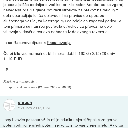
je postajališče oddaljeno več kot en kilometer. Vendar pa se zgoraj
navedena pravila glede povračil stroškov za prevoz na delo in z
dela uporabljajo le, če delavec nima pravice do uporabe
službenega vozila, za katerega mu delodajalec zagotovi gorivo. V
tem primeru se namreč povračila stroškov za prevoz na delo
vštevajo v davčno osnovo dohodka iz delovnega razmerja.
In se Racunovodja.com
Racunovodja
Če bi bilo vse normalno, bi ti moral dobiti. 185x2x0,15x20 dni=
1110 EUR
LP
Zgodovina sprememb…
spremenil:
samomas
(
21. nov 2007 ob 08:33
)
chrush
::
21. nov 2007, 10:26
tony1 vozim passata v6 in mi je crknila najprej črpalka za gorivo
potem odmične gredi potem servo,... in to vse v enem letu. Avto pa