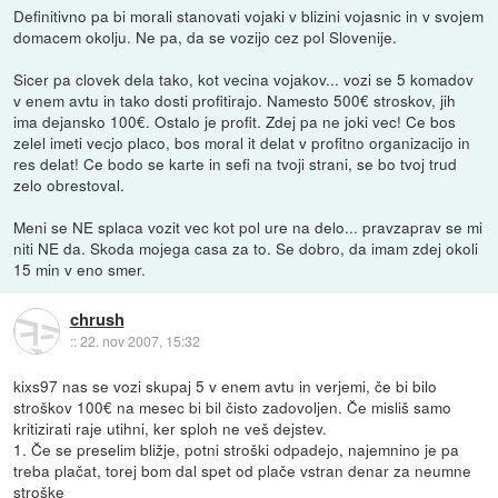
Definitivno pa bi morali stanovati vojaki v blizini vojasnic in v svojem
domacem okolju. Ne pa, da se vozijo cez pol Slovenije.
Sicer pa clovek dela tako, kot vecina vojakov... vozi se 5 komadov
v enem avtu in tako dosti profitirajo. Namesto 500€ stroskov, jih
ima dejansko 100€. Ostalo je profit. Zdej pa ne joki vec! Ce bos
zelel imeti vecjo placo, bos moral it delat v profitno organizacijo in
res delat! Ce bodo se karte in sefi na tvoji strani, se bo tvoj trud
zelo obrestoval.
Meni se NE splaca vozit vec kot pol ure na delo... pravzaprav se mi
niti NE da. Skoda mojega casa za to. Se dobro, da imam zdej okoli
15 min v eno smer.
chrush
::
22. nov 2007, 15:32
kixs97 nas se vozi skupaj 5 v enem avtu in verjemi, če bi bilo
stroškov 100€ na mesec bi bil čisto zadovoljen. Če misliš samo
kritizirati raje utihni, ker sploh ne veš dejstev.
1. Če se preselim bližje, potni stroški odpadejo, najemnino je pa
treba plačat, torej bom dal spet od plače vstran denar za neumne
stroške