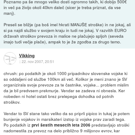
Poznamo pa še mnogo veliko dosti ogromno takih, ki dobijo 500€
in več pa živijo okoli 40km daleč (sicer je treba priznat, da vse
manj).
Preseli se bližje (pa boš imel hkrati MANJŠE stroške) in ne jokaj, ali
si pa najdi službo v svojem kraju in tudi ne jokaj. V razvitih EURO
državah stroškov prevoza in malice ne plačujejo spljoh (seveda
imajo tudi večje plače), ampak to je že zgodba za drugo temo.
Vikking
::
22. nov 2007, 20:51
chrush: po podatkih je okoli 1000 pripadnikov slovenske vojske ki
so oddaljeni od službe 100km ali več. Kolikor je meni znano je SV
organizirala svoje prevoze za te častnike, vojake... problem mislim
da je bil predvsem prekmurje. Vendar se zadeva ni obnesla. Ker
nobeden ni hotel ostati brez prelepega dohodka od potnih
stroškov.
Vendar to SV stane tako veliko da so priprli pipico in tukaj je potem
bunjenje vojakov in marsikateri izstop iz vojske prav zaradi tega.
Po podatkih iz
predstavljajo stroški
prvi šestih mesecih leta 2006
nadomestila za prevoz na delo približno 9 milijonov evrov, kar