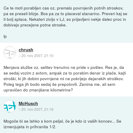
Ce te moti porabljen cas oz. premalo povrnjenih potnih stroskov,
pa se preseli blizje. Bos pa za to placeval stanarino. Preveri kaj se
ti bolj splaca. Nekateri zivijo v LJ, so prijavljeni nekje dalec proc in
dobivajo precejsne potne stroske.
lp
chrush
::
20. nov 2007, 21:10
Menjava službe oz. selitev trenutno ne pride v poštev. Res je, da
se sedaj vozim z avtom, ampak za to porabim denar iz plače, kajti
stroški, ki jih dobim povrnjene mi ne pokrijejo dejanskih stroškov.
Poleg tega jih bodo sedaj še prepolovili. Zanima me, ali sem
upravičen do zmanjšane kilometrine?
McHusch
::
20. nov 2007, 21:16
Mogoče bi se lahko s kom peljal, če je kdo iz vaših koncev... Se
izmenjujeta in prihranita 1/2.