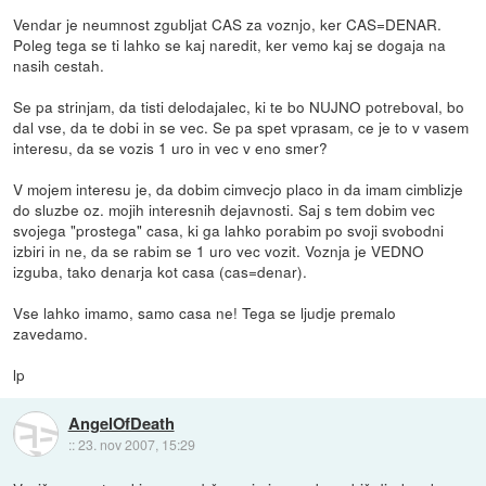
Vendar je neumnost zgubljat CAS za voznjo, ker CAS=DENAR.
Poleg tega se ti lahko se kaj naredit, ker vemo kaj se dogaja na
nasih cestah.
Se pa strinjam, da tisti delodajalec, ki te bo NUJNO potreboval, bo
dal vse, da te dobi in se vec. Se pa spet vprasam, ce je to v vasem
interesu, da se vozis 1 uro in vec v eno smer?
V mojem interesu je, da dobim cimvecjo placo in da imam cimblizje
do sluzbe oz. mojih interesnih dejavnosti. Saj s tem dobim vec
svojega "prostega" casa, ki ga lahko porabim po svoji svobodni
izbiri in ne, da se rabim se 1 uro vec vozit. Voznja je VEDNO
izguba, tako denarja kot casa (cas=denar).
Vse lahko imamo, samo casa ne! Tega se ljudje premalo
zavedamo.
lp
AngelOfDeath
::
23. nov 2007, 15:29