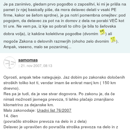
Je pa zanimivo, gledam prvo pogodbo o zaposlitvi, ki mi je prišla na
pamet (v njej basically piše, da mora delavec delati v vsaki PE
firme, kakor se šefom sprdne), je pa notri pomembna omejitev: pod
pogojem, da delavec za pot na in domov z dela ne porabi VEČ kot
tri ure. Ne vem pa, iz kje so pobrali to cifro (je bila to šefovska
dobra volja), iz kakšne kolektivne pogodbe (dvomim
) ali
mogoče Zakona o delovnih razmerjih (ohoho zelo dvomim
).
Ampak, vseeno, malo se pozanimaj...
samomas
::
21. nov 2007, 08:13
Oprosti, ampak tebe nategujejo. Jaz dobim po zakonsko določenih
stroških toliko kot ti, vendar imam še enkrat manj km ( 150 km
dnevno).
Res pa je tudi, da je vse stvar dogovora. Po zakonu je, da če
nimaš možnosti javnega prevoza, ti lahko plačajo zmanjšano
kilometrino za dejanske km.
Malo zakonodaje:
Uradni list 76/2007
14. člen
(povračilo stroškov prevoza na delo in z dela)
Delavec je upravičen do povračila stroška prevoza na delo in z