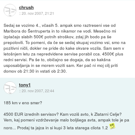
chrush
::
20. nov 2007, 21:21
Sedaj se vozimo 4., včasih 5. ampak smo raztreseni vse od
Maribora do Šentruperta in to nikamor ne vodi. Mesečno mi
izplačajo slabih 500€ potnih stroškov, zdaj jih bodo pa še
prepolovili. To pomeni, da če se sedaj skupaj vozimo vsi, smo na
pozitivni ničli, dokler ne pride do kake okvare vozila. Sam sem v
letošnjem letu za nepredvidene servise porabil cca. 4500€ plus
redni servisi. Pa še to, običajno se dogaja, da so kakšna
usposabljanja in se morem voziti sam. Ker pač ni moj cilj priti
domov ob 21:30 in vstati ob 2:30.
tony1
::
20. nov 2007, 22:44
185 km v eno smer?
4500 EUR izrednih servisov? Kam voziš avto, k Zlatarni Celje?
Vem, kaj pomeni vzdrževanje malo boljšega avta, ampak tole je pa
noro... Prodaj ta jajca in si kupi 3 leta starega cliota 1.2