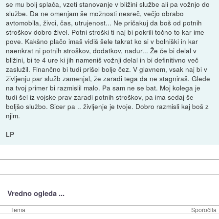
se mu bolj splača, vzeti stanovanje v bližini službe ali pa vožnjo do
službe. Da ne omenjam še možnosti nesreč, večjo obrabo
avtomobila, živci, čas, utrujenost... Ne pričakuj da boš od potnih
stroškov dobro živel. Potni stroški ti naj bi pokrili točno to kar ime
pove. Kakšno plačo imaš vidiš šele takrat ko si v bolniški in kar
naenkrat ni potnih stroškov, dodatkov, nadur... Že če bi delal v
bližini, bi te 4 ure ki jih nameniš vožnji delal in bi definitivno več
zaslužil. Finančno bi tudi prišel bolje čez. V glavnem, vsak naj bi v
življenju par služb zamenjal, že zaradi tega da ne stagniraš. Glede
na tvoj primer bi razmislil malo. Pa sam ne se bat. Moj kolega je
tudi šel iz vojske prav zaradi potnih stroškov, pa ima sedaj še
boljšo službo. Sicer pa .. življenje je tvoje. Dobro razmisli kaj boš z
njim.
LP
Vredno ogleda ...
Tema
Sporočila