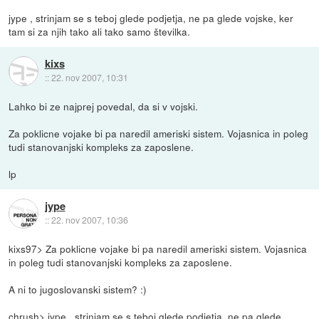
jype , strinjam se s teboj glede podjetja, ne pa glede vojske, ker
tam si za njih tako ali tako samo številka.
kixs
::
22. nov 2007, 10:31
Lahko bi ze najprej povedal, da si v vojski.
Za poklicne vojake bi pa naredil ameriski sistem. Vojasnica in poleg
tudi stanovanjski kompleks za zaposlene.
lp
jype
::
22. nov 2007, 10:36
kixs97> Za poklicne vojake bi pa naredil ameriski sistem. Vojasnica
in poleg tudi stanovanjski kompleks za zaposlene.
A ni to jugoslovanski sistem? :)
chrush> jype , strinjam se s teboj glede podjetja, ne pa glede