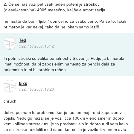
2. Če se nas vozi pet vsak teden potem je stroškov
(diesel+cestnina) 400€ mesečno, kaj šele amortizacija
ne mislite da bom "ljubil" domovino za vsako ceno. Pa še to, takih
primerov je kar nekaj, tako da ne jokam samo jaz!!!
Ted
::
22. nov 2007, 15:42
Ti potni stroški so velika banalnost v Sloveniji. Podjetja bi morala
imeti možnost, da bi zaposlenim namesto za bencin dala za
najemnino in bi bil problem rešen.
kixs
::
22. nov 2007, 18:20
chruch:
dobro poznam te probleme, ker je tudi en moj frend zaposlen v
vojski. Nedolgo nazaj se je vozil cca 100km v eno smer in dobro
vem koliksen strosek mu je to predstavljalo in dobro tudi vem kako
so si stroske razdelili med sabo, ker se jih je vozilo 4 v enem avtu.