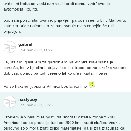
prišel. ni treba se vsaki dan voziti proti domu, vzdrževanje
avtomobila, itd, itd.
p.s. sam poišči stanovanje, prijavljen pa boš vseeno bil v Mariboru,
zato ker pride najemnina za stanovanje malo cenejša če nisi
prijavljen.
gzibret
::
24. nov 2007, 11:29
Ja, jaz tudi glasujem za garsoniero na Vrhniki. Najemnina je
cenejša, kot v Ljubljani, prijaviti se ti ni treba, potne stroške vseeno
dobivaš, domov pa tudi vseeno lahko greš, kadar ti paše.
Pa še kakšno ljubico iz Vrhnike boš lahko imel
nastyboy
::
25. nov 2007, 00:25
Problem je v naši miselnosti, da "moraš" ostati v rodnem kraju.
Američani pa se preselijo tudi po 2000 km zaradi službe. Vsak z
osnovno šolo mora znati toliko matematike, da si zna zračunati kaj