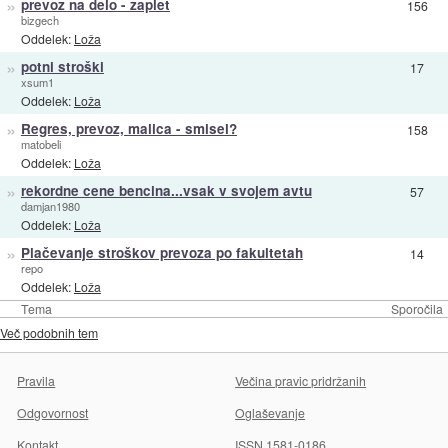
»
prevoz na delo - zaplet
156
bizgech
Oddelek:
Loža
»
potni stroški
17
xsum1
Oddelek:
Loža
»
Regres, prevoz, malica - smisel?
158
matobeli
Oddelek:
Loža
»
rekordne cene bencina...vsak v svojem avtu
57
damjan1980
Oddelek:
Loža
»
Plačevanje stroškov prevoza po fakultetah
14
repo
Oddelek:
Loža
Tema
Sporočila
Več podobnih tem
Pravila
Večina pravic pridržanih
Odgovornost
Oglaševanje
Kontakt
ISSN 1581-0186