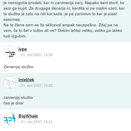
je nemogoče prodati, ker ni zanimanja zanj. Napako sem storil, ko
sem ga kupil. Za drugega denarja ni, kerdita si ne mislim vzeti, ker
ta služba je zelo na niti kot kaže, je pa zanimivo to kar je pisal
sasomas.
Na te člene sem se že skliceval ampak neuspešno. Zdaj pa ne
vem, če bi šel v tožbo ali ne? Dobim lahko veliko, veliko pa lahko
tudi izgubim.
jype
::
21. nov 2007, 10:29
Zamenjaj službo.
intelček
::
21. nov 2007, 10:30
zamenjaj sluzbo
čas je dnar
BigWhale
::
21. nov 2007, 10:31