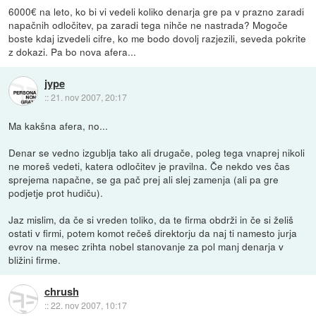
6000€ na leto, ko bi vi vedeli koliko denarja gre pa v prazno zaradi
napačnih odločitev, pa zaradi tega nihče ne nastrada? Mogoče
boste kdaj izvedeli cifre, ko me bodo dovolj razjezili, seveda pokrite
z dokazi. Pa bo nova afera...
jype
::
21. nov 2007, 20:17
Ma kakšna afera, no...
Denar se vedno izgublja tako ali drugače, poleg tega vnaprej nikoli
ne moreš vedeti, katera odločitev je pravilna. Če nekdo ves čas
sprejema napačne, se ga pač prej ali slej zamenja (ali pa gre
podjetje prot hudiču).
Jaz mislim, da če si vreden toliko, da te firma obdrži in če si želiš
ostati v firmi, potem komot rečeš direktorju da naj ti namesto jurja
evrov na mesec zrihta nobel stanovanje za pol manj denarja v
bližini firme.
chrush
::
22. nov 2007, 10:17