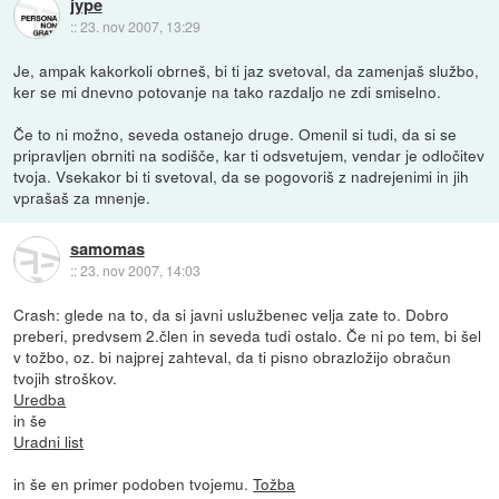
jype
::
23. nov 2007, 13:29
Je, ampak kakorkoli obrneš, bi ti jaz svetoval, da zamenjaš službo,
ker se mi dnevno potovanje na tako razdaljo ne zdi smiselno.
Če to ni možno, seveda ostanejo druge. Omenil si tudi, da si se
pripravljen obrniti na sodišče, kar ti odsvetujem, vendar je odločitev
tvoja. Vsekakor bi ti svetoval, da se pogovoriš z nadrejenimi in jih
vprašaš za mnenje.
samomas
::
23. nov 2007, 14:03
Crash: glede na to, da si javni uslužbenec velja zate to. Dobro
preberi, predvsem 2.člen in seveda tudi ostalo. Če ni po tem, bi šel
v tožbo, oz. bi najprej zahteval, da ti pisno obrazložijo obračun
tvojih stroškov.
Uredba
in še
Uradni list
in še en primer podoben tvojemu.
Tožba