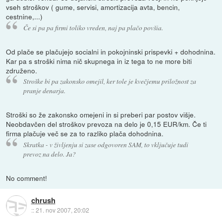
vseh stroškov ( gume, servisi, amortizacija avta, bencin,
cestnine,...)
Če si pa pa firmi toliko vreden, naj pa plačo povšia.
Od plače se plačujejo socialni in pokojninski prispevki + dohodnina.
Kar pa s stroški nima nič skupnega in iz tega to ne more biti
združeno.
Stroške bi pa zakonsko omejil, ker tole je kvečjemu priložnost za
pranje denarja.
Stroški so že zakonsko omejeni in si preberi par postov višje.
Neobdavčen del stroškov prevoza na delo je 0,15 EUR/km. Če ti
firma plačuje več se za to razliko plača dohodnina.
Skratka - v življenju si zase odgovoren SAM, to vključuje tudi
prevoz na delo. Ja?
No comment!
chrush
::
21. nov 2007, 20:02