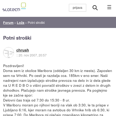
☰
Forum
»
Loža
»
Potni stroški
Potni stroški
chrush
::
20. nov 2007, 20:57
Pozdravljeni!
Doma sem iz okolice Maribora (oddaljen 30 km iz mesta). Zaposlen
sem na Vrhniki. Po cesti je razdalja cca. 185km v eno smer. Naši
nadrejeni nam izplačujejo stroške prevoza na delo in iz dela glede
na U R E D B O o višini povračil stroškov v zvezi z delom in drugih
dohodkov. Plačujejo nam stroške javnega prevoza. Pa poglejmo
kje se začne spor:
Delovni čas traja od 7:30 do 15:30 - 8 ur.
V Mariboru moram po njihovi teoriji na vlak ob 3:30, le ta prispe v
Ljubljano 6:16, kjer moram na avtobus do Vrhnike hrib ob 6:30, ki
prispe 7:00. Do Maribora mi plačajo zmanjšano kilometrino za