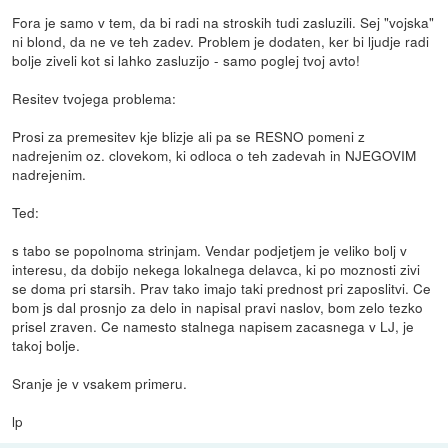
Fora je samo v tem, da bi radi na stroskih tudi zasluzili. Sej "vojska"
ni blond, da ne ve teh zadev. Problem je dodaten, ker bi ljudje radi
bolje ziveli kot si lahko zasluzijo - samo poglej tvoj avto!
Resitev tvojega problema:
Prosi za premesitev kje blizje ali pa se RESNO pomeni z
nadrejenim oz. clovekom, ki odloca o teh zadevah in NJEGOVIM
nadrejenim.
Ted:
s tabo se popolnoma strinjam. Vendar podjetjem je veliko bolj v
interesu, da dobijo nekega lokalnega delavca, ki po moznosti zivi
se doma pri starsih. Prav tako imajo taki prednost pri zaposlitvi. Ce
bom js dal prosnjo za delo in napisal pravi naslov, bom zelo tezko
prisel zraven. Ce namesto stalnega napisem zacasnega v LJ, je
takoj bolje.
Sranje je v vsakem primeru.
lp