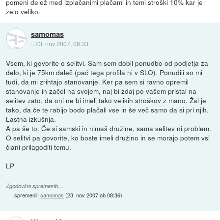
pomeni delež med izplačanimi plačami in temi stroški 10% kar je
zelo veliko.
samomas
::
23. nov 2007, 08:33
Vsem, ki govorite o selitvi. Sam sem dobil ponudbo od podjetja za
delo, ki je 75km daleč (pač tega profila ni v SLO). Ponudili so mi
tudi, da mi zrihtajo stanovanje. Ker pa sem si ravno opremil
stanovanje in začel na svojem, naj bi zdaj po vašem pristal na
selitev zato, da oni ne bi imeli tako velikih stroškov z mano. Žal je
tako, da če te rabijo bodo plačali vse in še več samo da si pri njih.
Lastna izkušnja.
A pa še to. Če si samski in nimaš družine, sama selitev ni problem.
O selitvi pa govorite, ko boste imeli družino in se morajo potem vsi
člani prilagoditi temu.
LP
Zgodovina sprememb…
spremenil:
samomas
(
23. nov 2007 ob 08:36
)