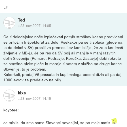
LP
Ted
::
23. nov 2007, 14:05
Če ti delodajalec noče izplačevati potnih stroškov kot so predvideni
se pritoži n Inšpektorat za delo. Vsekakor pa se ti splača (glede na
to da delaš v SV) prositi za premestitev kam bližje, že zato ker imaš
življenje v MB-ju. Je pa res da SV bolj ali manj le v manj razvitih
delih Slovenije (Pomure, Podravje, Koroška, Zasavje) dobi rekrute
za smešno nizke plače in morajo ti potem v službo na druge konce
Slovenije, to je problem.
Kakorkoli, prodaj V6 passata in kupi malega poceni dizla ali pa daj
1000 evrov za predelavo na plin.
kixs
::
23. nov 2007, 14:15
koyotee:
ce mislis, da smo samo Slovenci nevosljivi, se po moje motis