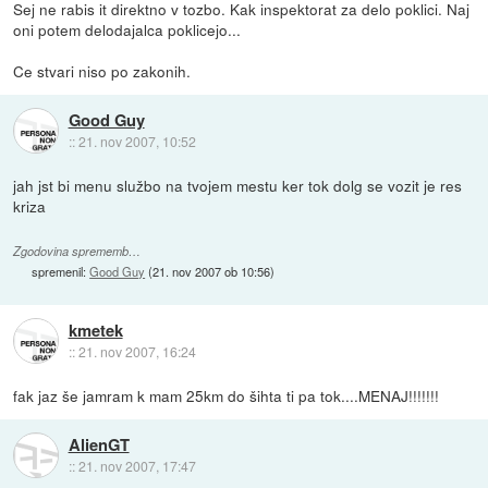
Sej ne rabis it direktno v tozbo. Kak inspektorat za delo poklici. Naj
oni potem delodajalca poklicejo...
Ce stvari niso po zakonih.
Good Guy
::
21. nov 2007, 10:52
jah jst bi menu službo na tvojem mestu ker tok dolg se vozit je res
kriza
Zgodovina sprememb…
spremenil:
Good Guy
(
21. nov 2007 ob 10:56
)
kmetek
::
21. nov 2007, 16:24
fak jaz še jamram k mam 25km do šihta ti pa tok....MENAJ!!!!!!!
AlienGT
::
21. nov 2007, 17:47