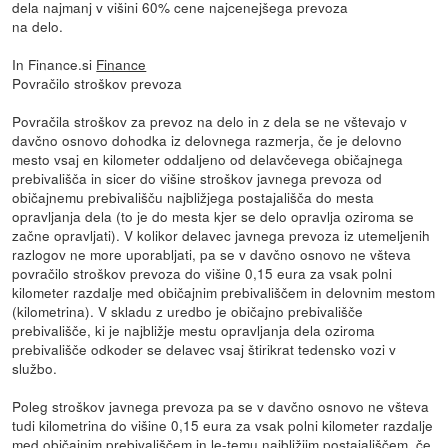
dela najmanj v višini 60% cene najcenejšega prevoza
na delo.
In Finance.si
Finance
Povračilo stroškov prevoza
Povračila stroškov za prevoz na delo in z dela se ne vštevajo v
davčno osnovo dohodka iz delovnega razmerja, če je delovno
mesto vsaj en kilometer oddaljeno od delavčevega običajnega
prebivališča in sicer do višine stroškov javnega prevoza od
običajnemu prebivališču najbližjega postajališča do mesta
opravljanja dela (to je do mesta kjer se delo opravlja oziroma se
začne opravljati). V kolikor delavec javnega prevoza iz utemeljenih
razlogov ne more uporabljati, pa se v davčno osnovo ne všteva
povračilo stroškov prevoza do višine 0,15 eura za vsak polni
kilometer razdalje med običajnim prebivališčem in delovnim mestom
(kilometrina). V skladu z uredbo je običajno prebivališče
prebivališče, ki je najbližje mestu opravljanja dela oziroma
prebivališče odkoder se delavec vsaj štirikrat tedensko vozi v
službo.
Poleg stroškov javnega prevoza pa se v davčno osnovo ne všteva
tudi kilometrina do višine 0,15 eura za vsak polni kilometer razdalje
med običajnim prebivališčem in le-temu najbližjim postajališčem, če