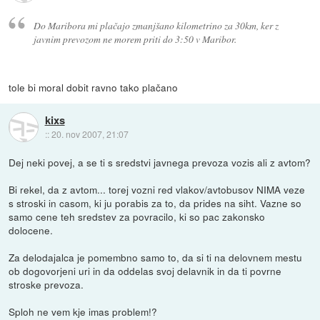
Do Maribora mi plačajo zmanjšano kilometrino za 30km, ker z
javnim prevozom ne morem priti do 3:50 v Maribor.
tole bi moral dobit ravno tako plačano
kixs
::
20. nov 2007, 21:07
Dej neki povej, a se ti s sredstvi javnega prevoza vozis ali z avtom?
Bi rekel, da z avtom... torej vozni red vlakov/avtobusov NIMA veze
s stroski in casom, ki ju porabis za to, da prides na siht. Vazne so
samo cene teh sredstev za povracilo, ki so pac zakonsko
dolocene.
Za delodajalca je pomembno samo to, da si ti na delovnem mestu
ob dogovorjeni uri in da oddelas svoj delavnik in da ti povrne
stroske prevoza.
Sploh ne vem kje imas problem!?