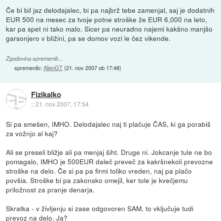
Če bi bil jaz delodajalec, bi pa najbrž tebe zamenjal, saj je dodatnih
EUR 500 na mesec za tvoje potne stroške že EUR 6,000 na leto,
kar pa spet ni tako malo. Sicer pa neuradno najemi kakšno manjšo
garsonjero v bližini, pa se domov vozi le čez vikende.
Zgodovina sprememb…
spremenilo:
AlienGT
(
21. nov 2007 ob 17:48
)
Fizikalko
::
21. nov 2007, 17:54
Si pa smešen, IMHO. Delodajalec naj ti plačuje ČAS, ki ga porabiš
za vožnjo al kaj?
Ali se preseli bližje ali pa menjaj šiht. Druge ni. Jokcanje tule ne bo
pomagalo, IMHO je 500EUR daleč preveč za kakršnekoli prevozne
stroške na delo. Če si pa pa firmi toliko vreden, naj pa plačo
povšia. Stroške bi pa zakonsko omejil, ker tole je kvečjemu
priložnost za pranje denarja.
Skratka - v življenju si zase odgovoren SAM, to vključuje tudi
prevoz na delo. Ja?