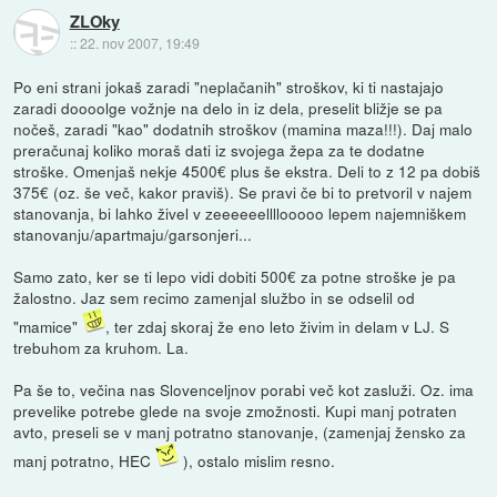
ZLOky
::
22. nov 2007, 19:49
Po eni strani jokaš zaradi "neplačanih" stroškov, ki ti nastajajo
zaradi doooolge vožnje na delo in iz dela, preselit bližje se pa
nočeš, zaradi "kao" dodatnih stroškov (mamina maza!!!). Daj malo
preračunaj koliko moraš dati iz svojega žepa za te dodatne
stroške. Omenjaš nekje 4500€ plus še ekstra. Deli to z 12 pa dobiš
375€ (oz. še več, kakor praviš). Se pravi če bi to pretvoril v najem
stanovanja, bi lahko živel v zeeeeeellllooooo lepem najemniškem
stanovanju/apartmaju/garsonjeri...
Samo zato, ker se ti lepo vidi dobiti 500€ za potne stroške je pa
žalostno. Jaz sem recimo zamenjal službo in se odselil od
"mamice"
, ter zdaj skoraj že eno leto živim in delam v LJ. S
trebuhom za kruhom. La.
Pa še to, večina nas Slovenceljnov porabi več kot zasluži. Oz. ima
prevelike potrebe glede na svoje zmožnosti. Kupi manj potraten
avto, preseli se v manj potratno stanovanje, (zamenjaj žensko za
manj potratno, HEC
), ostalo mislim resno.