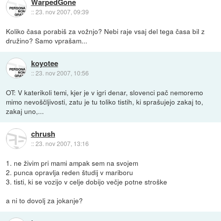
WarpedGone
::
23. nov 2007, 09:39
Koliko časa porabiš za vožnjo? Nebi raje vsaj del tega časa bil z
družino? Samo vprašam...
koyotee
::
23. nov 2007, 10:56
OT: V katerikoli temi, kjer je v igri denar, slovenci pač nemoremo
mimo nevoščljivosti, zatu je tu toliko tistih, ki sprašujejo zakaj to,
zakaj uno,...
chrush
::
23. nov 2007, 13:16
1. ne živim pri mami ampak sem na svojem
2. punca opravlja reden študij v mariboru
3. tisti, ki se vozijo v celje dobijo večje potne stroške
a ni to dovolj za jokanje?