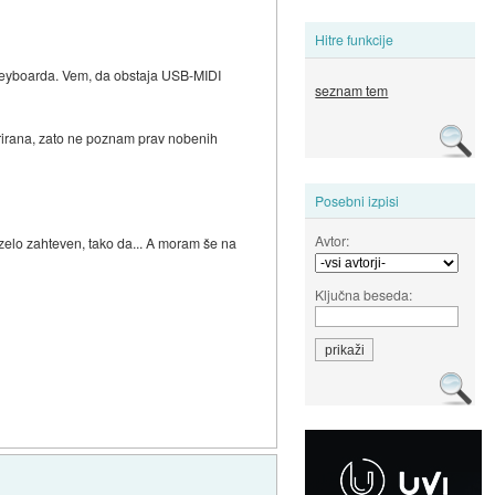
Hitre funkcije
keyboarda. Vem, da obstaja USB-MIDI
seznam tem
egrirana, zato ne poznam prav nobenih
Posebni izpisi
Avtor:
 zelo zahteven, tako da... A moram še na
Ključna beseda: