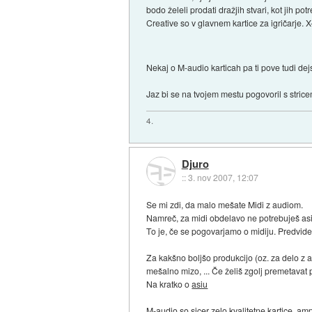
bodo želeli prodati dražjih stvari, kot jih p
Creative so v glavnem kartice za igričarje. 
Nekaj o M-audio karticah pa ti pove tudi de
Jaz bi se na tvojem mestu pogovoril s stricem
4.
Djuro
::
3. nov 2007, 12:07
Se mi zdi, da malo mešate Midi z audiom.
Namreč, za midi obdelavo ne potrebuješ asi
To je, če se pogovarjamo o midiju. Predvide
Za kakšno boljšo produkcijo (oz. za delo z a
mešalno mizo, ... Če želiš zgolj premetavat 
Na kratko o
asiu
M-audio so sicer zelo kvalitetne kartice, 