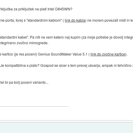
priključka za priključek na plati Intel D845WN?
ame-porta, torej s "standardnim kablom" (
link do kabla
) ne morem povezati midi in 
i "standardni kabel". Pa niti ne vem katero naj kupim (za moje potrebe je dovolj int
i integrirano zvočno mimogrede.
 kartico (je res poceni) Genius SoundMaker Value 5.1 (
link do zvočne kartice
).
 Je kompatibilna s plato? Gospod se sicer s tem precej ukvarja, ampak ni tehnično
lel bi pa bolj poceni varianto...