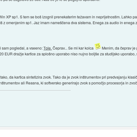
Win XP sp1. S tem se boš izognil prenekaterim težavam in neprijetnostim. Lahko pa n
š z omenjenim sp1. Jaz imam nameščena dva sistema. Enega za audio in enega za 
udi sam pogledal, a vseeno:
Tole.
Čeprav... Se mi kar kolca
Menim, da čeprav je pr
di 20 EUR dražje kartice za splošno uporabo niso nujno boljše za studijsko uporabo, 
o tako, da kartica sintetizira zvok. Tako da je zvok inštrumentov pri predvajanju kl
inštrumentov ali Reasna, ki softversko generirajo zvok s pomočjo procesorja in zvoč