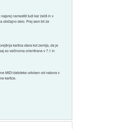
ajprej namestiš tudi kar želiš in v
običajno delo. Prej sem bil že
ejšnja kartica stara kot zemlja, da je
saj so večinoma orientirane v 7.1 in
asične MIDI datoteke odvisen od nabora v
ne kartice.