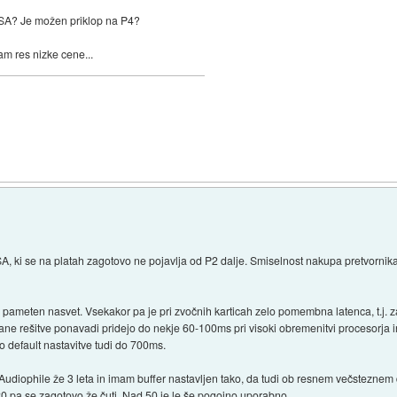
 ISA? Je možen priklop na P4?
am res nizke cene...
)
A, ki se na platah zagotovo ne pojavlja od P2 dalje. Smiselnost nakupa pretvornika 
 pameten nasvet. Vsekakor pa je pri zvočnih karticah zelo pomembna latenca, t.j. za
ane rešitve ponavadi pridejo do nekje 60-100ms pri visoki obremenitvi procesorja in
o default nastavitve tudi do 700ms.
diophile že 3 leta in imam buffer nastavljen tako, da tudi ob resnem večsteznem
0 pa se zagotovo že čuti. Nad 50 je le še pogojno uporabno.