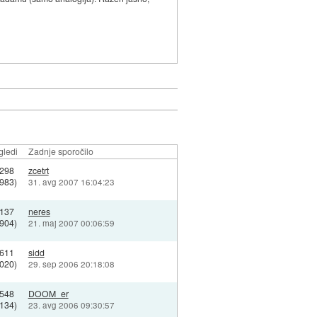
gledi
Zadnje sporočilo
298
zcetrt
1983)
31. avg 2007 16:04:23
137
neres
1904)
21. maj 2007 00:06:59
611
sidd
4020)
29. sep 2006 20:18:08
548
DOOM_er
6134)
23. avg 2006 09:30:57