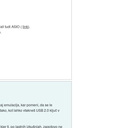
irali tudi ASIO (
link
).
.
paj emulacija, kar pomeni, da se le
tako, kot lahko vtakneš USB 2.0 ključ v
jer ti, po lastnih izkušnjah, zagotovo ne