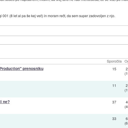
 001 (8 let al pa še kej več) in moram rečt, da sem super zadovoljen z njo.
Sporočila
O
 Production" prenosniku
15
2
(
11
2
(
li ne?
37
4
(
33
6
(