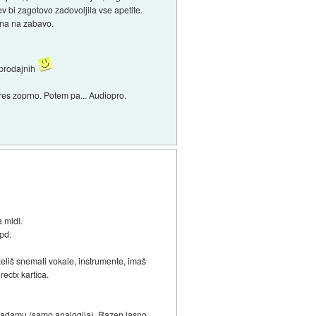
ev bi zagotovo zadovoljila vse apetite.
rana na zabavo.
 prodajnih
o res zoprno. Potem pa... Audiopro.
 midi.
pd.
želiš snemati vokale, instrumente, imaš
rectx kartica.
makadamu (samo analogija). Razen jasno,