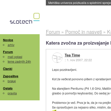
Forum
»
Pomoč in nasveti
»
K
Novice
Katera zvočna za proizvajanje
arhiv
Forum
Tea Time
mali oglasi
::
1. nov 2007, 22:22
teme zadnjih 24h
Članki
Lepo pozdravljeni.
Zaposlitve
Kot že večkrat ponovno pišem z vprašanjem.
brskaj
Ostalo
Na starejšem Pentiumu (P4 1,6 GHz, Matič
pravila
glasbo (s pomočjo keyboarda). Do sedaj je v
Problemov je več. Prva je ta, da je na prej
Se opravičujem za nejasno sliko, mislim, da 