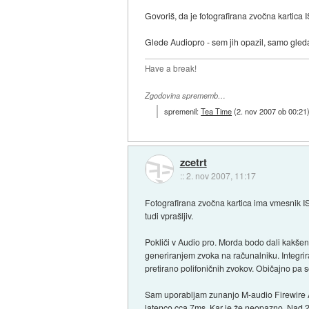
Govoriš, da je fotografirana zvočna kartica
Glede Audiopro - sem jih opazil, samo gled
Have a break!
Zgodovina sprememb…
spremenil:
Tea Time
(
2. nov 2007 ob 00:21
zcetrt
::
2. nov 2007, 11:17
Fotografirana zvočna kartica ima vmesnik IS
tudi vprašljiv.
Pokliči v Audio pro. Morda bodo dali kakšen
generiranjem zvoka na računalniku. Integrir
pretirano polifoničnih zvokov. Običajno pa s
Sam uporabljam zunanjo M-audio Firewire Au
latenco cca 7ms. Kar je že neopazno. Nad 2