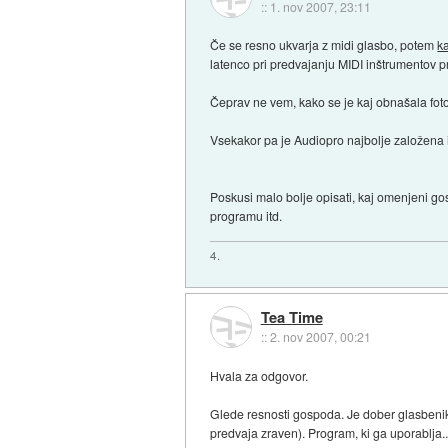
::
1. nov 2007, 23:11
Če se resno ukvarja z midi glasbo, potem
k
latenco pri predvajanju MIDI inštrumentov pr
Čeprav ne vem, kako se je kaj obnašala foto
Vsekakor pa je Audiopro najbolje založena in 
Poskusi malo bolje opisati, kaj omenjeni g
programu itd.
4.
Tea Time
::
2. nov 2007, 00:21
Hvala za odgovor.
Glede resnosti gospoda. Je dober glasbenik,
predvaja zraven). Program, ki ga uporablja.