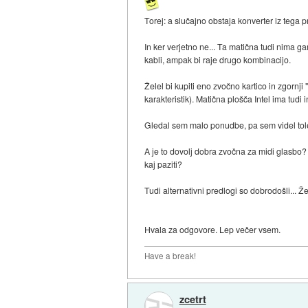
Torej: a slučajno obstaja konverter iz tega 
In ker verjetno ne... Ta matična tudi nima g
kabli, ampak bi raje drugo kombinacijo.
Želel bi kupiti eno zvočno kartico in zgornj
karakteristik). Matična plošča Intel ima tud
Gledal sem malo ponudbe, pa sem videl tole
A je to dovolj dobra zvočna za midi glasbo?
kaj paziti?
Tudi alternativni predlogi so dobrodošli... Že
Hvala za odgovore. Lep večer vsem.
Have a break!
zcetrt