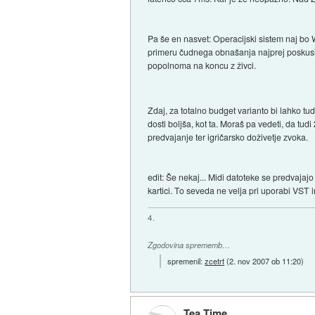
Pa še en nasvet: Operacijski sistem naj bo 
primeru čudnega obnašanja najprej poskusi
popolnoma na koncu z živci.
Zdaj, za totalno budget varianto bi lahko t
dosti boljša, kot ta. Moraš pa vedeti, da tu
predvajanje ter igričarsko doživetje zvoka.
edit: Še nekaj... Midi datoteke se predvajaj
kartici. To seveda ne velja pri uporabi VST 
4.
Zgodovina sprememb…
spremenil:
zcetrt
(
2. nov 2007 ob 11:20
)
Tea Time