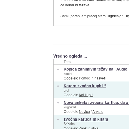
če denar ni težava.
Sam uporabljam precej staro Digidesign Digi
Vredno ogleda ...
Tema
»
Kopica zanimivih težav na "Audio
zcetrt
Oddelek:
Pomoč in nasveti
»
Katero zvočno kupiti ?
brdi
Oddelek:
Kaj kupiti
»
Nova anketa: zvočna kartica, da a
kuglvinkl
Oddelek:
Novice
/
Ankete
»
zvočna kartica in kitara
SaXsIm
Oddelek:
Zvok in slika