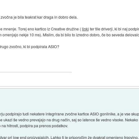
 zvočna je bila teakrat kar draga in dobro dela.
je mnenje. Torej eno kartico iz Creative družine (
link
) ter tile driverji, ki bi naj podp
m omenjajo nekje 10 ms). Mislim, da bi bilo to izredno dobro, če bo seveda delovalo
rugo zvočno, ki bi podpirala ASIO?
irju podpirajo tudi nekatere integrirane zvočne kartice ASIO gonilnike, a je vse sku
a se ukazi še vedno prevajajo na drug način, saj so latence še vedno visoke. Nekako 
 na hitrosti, podpira pa prenos podatkov.
ar pri low end proizvajalcih. Lahko ti le priporočim že dvakrat omenjeno trgovino, k