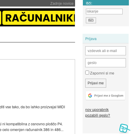
Išči:
Zadnje novice
Prijava
Zapomni si me
iti vse tako, da bo lahko proizvajal MIDI
nov uporabnik
pozabili geslo?
 ki ni kompatibilna z osnovno ploščo P4.
je celo omenjen računalnik 386 in 486...