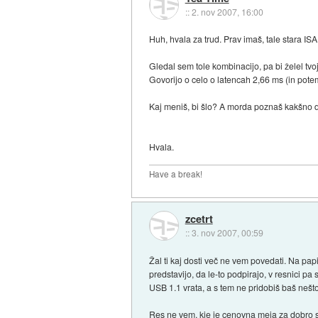
::
2. nov 2007, 16:00
Huh, hvala za trud. Prav imaš, tale stara ISA
Gledal sem tole kombinacijo, pa bi želel tvo
Govorijo o celo o latencah 2,66 ms (in pote
Kaj meniš, bi šlo? A morda poznaš kakšno d
Hvala.
Have a break!
zcetrt
::
3. nov 2007, 00:59
Žal ti kaj dosti več ne vem povedati. Na pap
predstavijo, da le-to podpirajo, v resnici p
USB 1.1 vrata, a s tem ne pridobiš baš nešto
Res ne vem, kje je cenovna meja za dobro stv