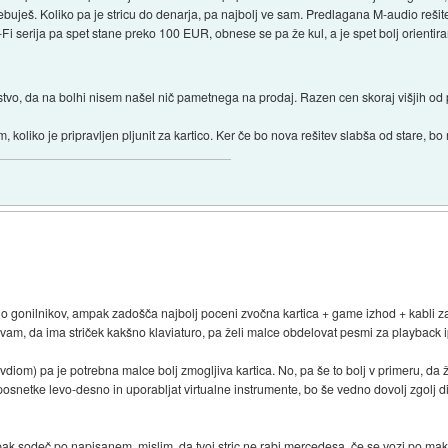
otrebuješ. Koliko pa je stricu do denarja, pa najbolj ve sam. Predlagana M-audio rešit
X-Fi serija pa spet stane preko 100 EUR, obnese se pa že kul, a je spet bolj orienti
jstvo, da na bolhi nisem našel nič pametnega na prodaj. Razen cen skoraj višjih od
, koliko je pripravljen pljunit za kartico. Ker če bo nova rešitev slabša od stare, b
o gonilnikov, ampak zadošča najbolj poceni zvočna kartica + game izhod + kabli za
vam, da ima striček kakšno klaviaturo, pa želi malce obdelovat pesmi za playback i
vdiom) pa je potrebna malce bolj zmogljiva kartica. No, pa še to bolj v primeru, da 
posnetke levo-desno in uporabljat virtualne instrumente, bo še vedno dovolj zgolj di
ampak sodeč po napisanem, mislim, da tvoj stric ne rabi mercedesa, če se vozi po 