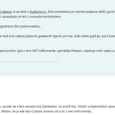
aj takega
, ki se dobi v
Audiopro-ju
. Zelo pomembna je namreč podpora ASIO gonilni
i upravljanju le-teh z zunanjim kontrolerjem.
grafirana ISA zvočna kartica...
tudi ena najbolj prijaznih glasbenih trgovin pri nas. Zato lahko greš tja, saj ti bod
ospod počne. Igra v živo VST inštrumente, uporablja Reason, zapisuje notni zapis 
 vendar se s tem ukvarja bolj ljubiteljsko, za prosti čas. Včasih s keyboardom spre
.. Mislim, da je kak star Cubase (snema od a do ž vse instrumente).