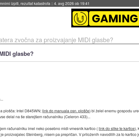
4. avg 2026 ob 19:41
atera zvočna za proizvajanje MIDI glasbe?
 MIDI glasbe?
..
na plošča: Intel D845WN;
link do manuala osn. plošče
) bi želel enemu gospodu ured
se delal na še starejšem računalniku (Celeron 433)...
šnjem računalniku imel neko posebno midi-vmesnik kartico (
link do slike te kartice
),
je proizvajalec Steinberg, nisem pa prepričan. V priloženih navodilih za to kartico 