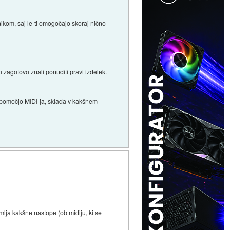
kom, saj le-ti omogočajo skoraj nično
o zagotovo znali ponuditi pravi izdelek.
s pomočjo MIDI-ja, sklada v kakšnem
mlja kakšne nastope (ob midiju, ki se