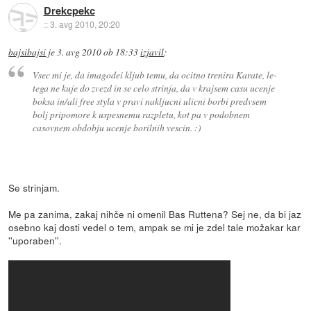
Drekcpekc
::
3. avg 2010, 20:20
bajsibajsi
je
3. avg 2010 ob 18:33
izjavil
:
Vsec mi je, da imagodei kljub temu, da ocitno trenira Karate, le-
tega ne kuje do zvezd in se celo strinja, da v krajsem casu ucenje
boksa in/ali free styla v pravi nakljucni ulicni borbi predvsem
bolj pripomore k uspesnemu razpletu, kot pa v podobnem
casovnem obdobju ucenje borilnih vescin. :)
Se strinjam.
Me pa zanima, zakaj nihče ni omenil Bas Ruttena? Sej ne, da bi jaz
osebno kaj dosti vedel o tem, ampak se mi je zdel tale možakar kar
''uporaben''.