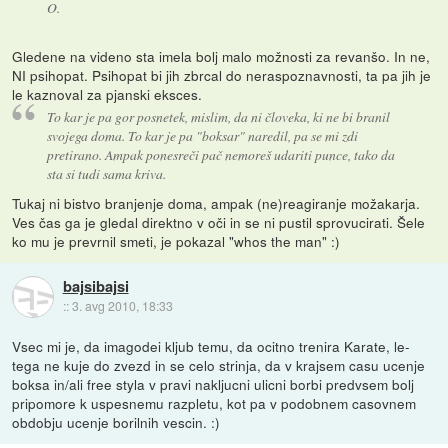
O.
Gledene na videno sta imela bolj malo možnosti za revanšo. In ne,
NI psihopat. Psihopat bi jih zbrcal do neraspoznavnosti, ta pa jih je
le kaznoval za pjanski eksces.
To kar je pa gor posnetek, mislim, da ni človeka, ki ne bi branil
svojega doma. To kar je pa "boksar" naredil, pa se mi zdi
pretirano. Ampak ponesreči pač nemoreš udariti punce, tako da
sta si tudi sama kriva.
Tukaj ni bistvo branjenje doma, ampak (ne)reagiranje možakarja.
Ves čas ga je gledal direktno v oči in se ni pustil sprovucirati. Šele
ko mu je prevrnil smeti, je pokazal "whos the man" :)
bajsibajsi
::
3. avg 2010, 18:33
Vsec mi je, da imagodei kljub temu, da ocitno trenira Karate, le-
tega ne kuje do zvezd in se celo strinja, da v krajsem casu ucenje
boksa in/ali free styla v pravi nakljucni ulicni borbi predvsem bolj
pripomore k uspesnemu razpletu, kot pa v podobnem casovnem
obdobju ucenje borilnih vescin. :)