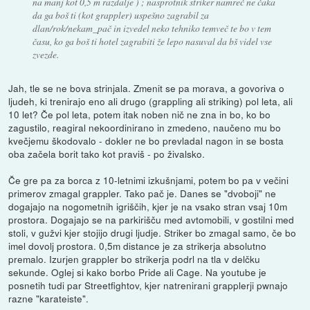
na manj kot 0,5 m razdalje ) ; nasprotnik striker namreč ne čaka
da ga boš ti (kot grappler) uspešno zagrabil za
dlan/rok/nekam_pač in izvedel neko tehniko temveč te bo v tem
času, ko ga boš ti hotel zagrabiti že lepo nasuval da bš videl vse
zvezde.
Jah, tle se ne bova strinjala. Zmenit se pa morava, a govoriva o
ljudeh, ki trenirajo eno ali drugo (grappling ali striking) pol leta, ali
10 let? Če pol leta, potem itak noben nič ne zna in bo, ko bo
zagustilo, reagiral nekoordinirano in zmedeno, naučeno mu bo
kvečjemu škodovalo - dokler ne bo prevladal nagon in se bosta
oba začela borit tako kot praviš - po živalsko.
Če gre pa za borca z 10-letnimi izkušnjami, potem bo pa v večini
primerov zmagal grappler. Tako pač je. Danes se "dvoboji" ne
dogajajo na nogometnih igriščih, kjer je na vsako stran vsaj 10m
prostora. Dogajajo se na parkirišču med avtomobili, v gostilni med
stoli, v gužvi kjer stojijo drugi ljudje. Striker bo zmagal samo, če bo
imel dovolj prostora. 0,5m distance je za strikerja absolutno
premalo. Izurjen grappler bo strikerja podrl na tla v delčku
sekunde. Oglej si kako borbo Pride ali Cage. Na youtube je
posnetih tudi par Streetfightov, kjer natrenirani grapplerji pwnajo
razne "karateiste".