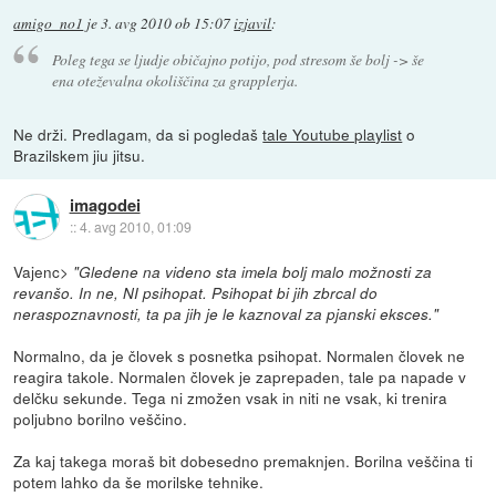
amigo_no1
je
3. avg 2010 ob 15:07
izjavil
:
Poleg tega se ljudje običajno potijo, pod stresom še bolj -> še
ena oteževalna okoliščina za grapplerja.
Ne drži. Predlagam, da si pogledaš
tale Youtube playlist
o
Brazilskem jiu jitsu.
imagodei
::
4. avg 2010, 01:09
Vajenc>
"Gledene na videno sta imela bolj malo možnosti za
revanšo. In ne, NI psihopat. Psihopat bi jih zbrcal do
neraspoznavnosti, ta pa jih je le kaznoval za pjanski eksces."
Normalno, da je človek s posnetka psihopat. Normalen človek ne
reagira takole. Normalen človek je zaprepaden, tale pa napade v
delčku sekunde. Tega ni zmožen vsak in niti ne vsak, ki trenira
poljubno borilno veščino.
Za kaj takega moraš bit dobesedno premaknjen. Borilna veščina ti
potem lahko da še morilske tehnike.