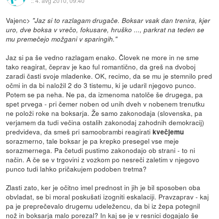
::
4. avg 2010, 09:40
Vajenc>
"Jaz si to razlagam drugače. Boksar vsak dan trenira, kjer
uro, dve boksa v vrečo, fokusare, hruško ..., parkrat na teden se
mu premečejo možgani v sparingih."
Jaz si pa še vedno razlagam enako. Človek ne more in ne sme
tako reagirat, čeprav je kao ful romantično, da greš na dvoboj
zaradi časti svoje mladenke. OK, recimo, da se mu je stemnilo pred
očmi in da bi naložil 2 do 3 tistemu, ki je udaril njegovo punco.
Potem se pa neha. Ne pa, da izmenoma natolče še drugega, pa
spet prvega - pri čemer noben od unih dveh v nobenem trenutku
ne položi roke na boksarja. Že samo zakonodaja (slovenska, pa
verjamem da tudi večina ostalih zakonodaj zahodnih demokracij)
predvideva, da smeš pri samoobrambi reagirati
kvečjemu
sorazmerno, tale boksar je pa krepko presegel vse meje
sorazmernega. Pa četudi pustimo zakonodajo ob strani - to ni
način. A če se v trgovini z vozkom po nesreči zaletim v njegovo
punco tudi lahko pričakujem podoben tretma?
Zlasti zato, ker je očitno imel prednost in jih je bil sposoben oba
obvladat, se bi moral poskušati izogniti eskalaciji. Pravzaprav - kaj
pa je preprečevalo drugemu udeležencu, da bi iz žepa potegnil
nož in boksarja malo porezal? In kaj se je v resnici dogajalo še