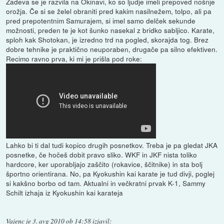
Zadeva se je razvila na Okinavi, ko so ljudje imeli prepoved nošnje
orožja. Če si se želel obraniti pred kakim nasilnežem, tolpo, ali pa
pred prepotentnim Samurajem, si imel samo delček sekunde
možnosti, preden te je kot šunko nasekal z bridko sabljico. Karate,
sploh kak Shotokan, je izredno trd na pogled, skorajda tog. Brez
dobre tehnike je praktično neuporaben, drugače pa silno efektiven.
Recimo ravno prva, ki mi je prišla pod roke:
Lahko bi ti dal tudi kopico drugih posnetkov. Treba je pa gledat JKA
posnetke, če hočeš dobit pravo sliko. WKF in JKF nista toliko
hardcore, ker uporabljajo zaščito (rokavice, ščitnike) in sta bolj
športno orientirana. No, pa Kyokushin kai karate je tud divji, poglej
si kakšno borbo od tam. Aktualni in večkratni prvak K-1, Sammy
Schilt izhaja iz Kyokushin kai karateja
Vajenc
je
3. avg 2010 ob 14:58
izjavil
: