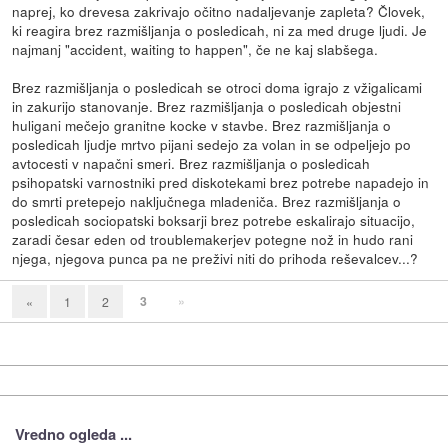
naprej, ko drevesa zakrivajo očitno nadaljevanje zapleta? Človek,
ki reagira brez razmišljanja o posledicah, ni za med druge ljudi. Je
najmanj "accident, waiting to happen", če ne kaj slabšega.
Brez razmišljanja o posledicah se otroci doma igrajo z vžigalicami
in zakurijo stanovanje. Brez razmišljanja o posledicah objestni
huligani mečejo granitne kocke v stavbe. Brez razmišljanja o
posledicah ljudje mrtvo pijani sedejo za volan in se odpeljejo po
avtocesti v napačni smeri. Brez razmišljanja o posledicah
psihopatski varnostniki pred diskotekami brez potrebe napadejo in
do smrti pretepejo naključnega mladeniča. Brez razmišljanja o
posledicah sociopatski boksarji brez potrebe eskalirajo situacijo,
zaradi česar eden od troublemakerjev potegne nož in hudo rani
njega, njegova punca pa ne preživi niti do prihoda reševalcev...?
3
»
«
1
2
Vredno ogleda ...