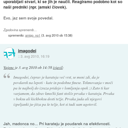
uporabljati stvari, ki se jih je naučil. Reagiramo podobno kot so
naši predniki (npr. jamski človek).
Evo, jaz sem svoje povedal.
Zgodovina sprememb…
spremenilo:
amigo_no1
(
3. avg 2010 ob 15:38
)
imagodei
::
3. avg 2010, 16:19
Vajenc
je
3. avg 2010 ob 14:58
izjavil
:
Imagodei, čeprav je karateja več vrst, se meni zdi, da je
povdarek na lepoti - kate in podobne finese. Tekmovanja v moči
pa še najbolj do izraza pridejo v lomljenju opek ;) Zato ti kar
varjamem, da zdrav kmečki fant stolče prvaka v karateju. Prvaka
v boksu ali kickboksu dosti težje. Prvaka juda ali njegovi
izpeljanki ju-jitza pa še težje, kot si tudi sam ugotovil.
Jah, madonca no... Pri karateju je poudarek na efektivnosti.