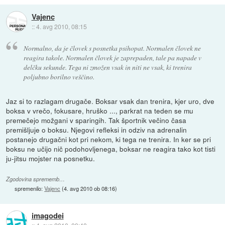
Vajenc
::
4. avg 2010, 08:15
Normalno, da je človek s posnetka psihopat. Normalen človek ne
reagira takole. Normalen človek je zaprepaden, tale pa napade v
delčku sekunde. Tega ni zmožen vsak in niti ne vsak, ki trenira
poljubno borilno veščino.
Jaz si to razlagam drugače. Boksar vsak dan trenira, kjer uro, dve
boksa v vrečo, fokusare, hruško ..., parkrat na teden se mu
premečejo možgani v sparingih. Tak športnik večino časa
premišljuje o boksu. Njegovi refleksi in odziv na adrenalin
postanejo drugačni kot pri nekom, ki tega ne trenira. In ker se pri
boksu ne učijo nič podohovljenega, boksar ne reagira tako kot tisti
ju-jitsu mojster na posnetku.
Zgodovina sprememb…
spremenilo:
Vajenc
(
4. avg 2010 ob 08:16
)
imagodei