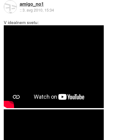
amigo_no1
::
3. avg 2010, 15:34
V idealnem svetu: