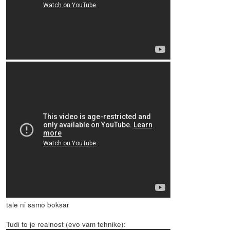
tale ni samo boksar
Tudi to je realnost (evo vam tehnike):