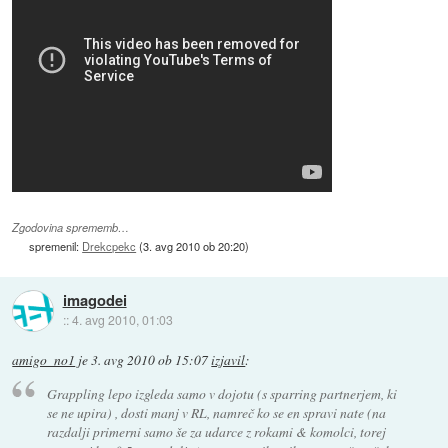
Zgodovina sprememb…
spremenil:
Drekcpekc
(
3. avg 2010 ob 20:20
)
imagodei
::
4. avg 2010, 01:03
amigo_no1
je
3. avg 2010 ob 15:07
izjavil
:
Grappling lepo izgleda samo v dojotu (s sparring partnerjem, ki
se ne upira) , dosti manj v RL, namreč ko se en spravi nate (na
razdalji primerni samo še za udarce z rokami & komolci, torej