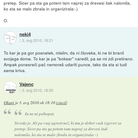
pretep. Sicer pa sta ga potem tam naprej za drevesi itak nalomila,
ko sta se malo zbrala in organizirala:-)
O.
neki4
::
3. avg 2010, 18:21
To kar je pa gor posnetek, mislim, da ni človeka, ki ne bi branil
svojega doma. To kar je pa "boksar" naredil, pa se mi zdi pretirano.
Ampak ponesreči pač nemoreš udariti punce, tako da sta si tudi
sama kriva.
Vajenc
::
3. avg 2010, 18:30
Okapi
je
3. avg 2010 ob 18:10
izjavil
:
In ne ni psihopat,
Seveda je. Ali pa vsaj agresivnež, ki mu je dober vsak izgovor za
pretep. Sicer pa sta ga potem tam naprej za drevesi itak
nalomila, ko sta se malo zbrala in organizirala:-)