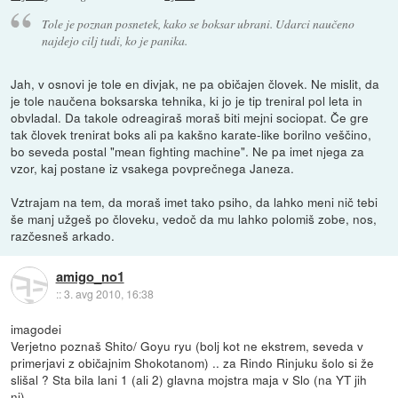
Tole je poznan posnetek, kako se boksar ubrani. Udarci naučeno
najdejo cilj tudi, ko je panika.
Jah, v osnovi je tole en divjak, ne pa običajen človek. Ne mislit, da
je tole naučena boksarska tehnika, ki jo je tip treniral pol leta in
obvladal. Da takole odreagiraš moraš biti mejni sociopat. Če gre
tak človek trenirat boks ali pa kakšno karate-like borilno veščino,
bo seveda postal "mean fighting machine". Ne pa imet njega za
vzor, kaj postane iz vsakega povprečnega Janeza.
Vztrajam na tem, da moraš imet tako psiho, da lahko meni nič tebi
še manj užgeš po človeku, vedoč da mu lahko polomiš zobe, nos,
razčesneš arkado.
amigo_no1
::
3. avg 2010, 16:38
imagodei
Verjetno poznaš Shito/ Goyu ryu (bolj kot ne ekstrem, seveda v
primerjavi z običajnim Shokotanom) .. za Rindo Rinjuku šolo si že
slišal ? Sta bila lani 1 (ali 2) glavna mojstra maja v Slo (na YT jih
ni).