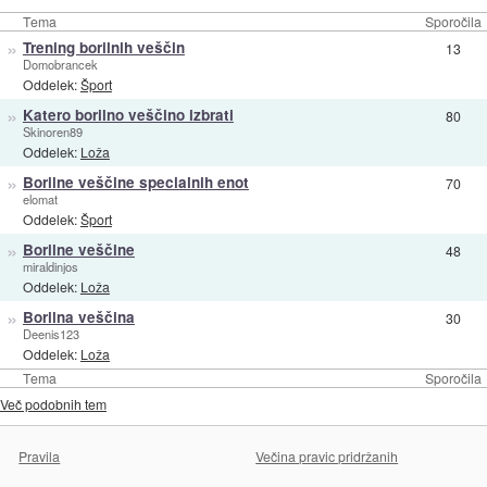
Tema
Sporočila
»
Trening borilnih veščin
13
Domobrancek
Oddelek:
Šport
»
Katero borilno veščino izbrati
80
Skinoren89
Oddelek:
Loža
»
Borilne veščine specialnih enot
70
elomat
Oddelek:
Šport
»
Borilne veščine
48
miraldinjos
Oddelek:
Loža
»
Borilna veščina
30
Deenis123
Oddelek:
Loža
Tema
Sporočila
Več podobnih tem
Pravila
Večina pravic pridržanih