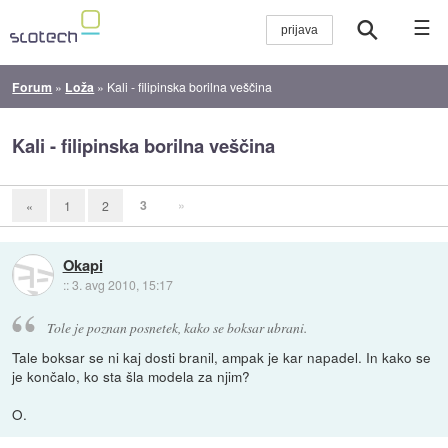
☰
Forum
»
Loža
»
Kali - filipinska borilna veščina
Kali - filipinska borilna veščina
3
»
«
1
2
Okapi
::
3. avg 2010, 15:17
Tole je poznan posnetek, kako se boksar ubrani.
Tale boksar se ni kaj dosti branil, ampak je kar napadel. In kako se
je končalo, ko sta šla modela za njim?
O.