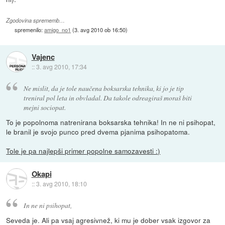
Zgodovina sprememb…
spremenilo:
amigo_no1
(
3. avg 2010 ob 16:50
)
Vajenc
::
3. avg 2010, 17:34
Ne mislit, da je tole naučena boksarska tehnika, ki jo je tip
treniral pol leta in obvladal. Da takole odreagiraš moraš biti
mejni sociopat.
To je popolnoma natrenirana boksarska tehnika! In ne ni psihopat,
le branil je svojo punco pred dvema pjanima psihopatoma.
Tole je pa najlepši primer popolne samozavesti :)
Okapi
::
3. avg 2010, 18:10
In ne ni psihopat,
Seveda je. Ali pa vsaj agresivnež, ki mu je dober vsak izgovor za