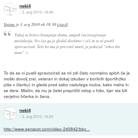
neki4
::
3. avg 2010, 18:46
Vajenc
je
3. avg 2010 ob 18:30
izjavil
:
Tukaj ni bistvo branjenje doma, ampak (ne)reagiranje
možakarja. Ves čas ga je gledal direktno v oči in se ni pustil
sprovucirati. Šele ko mu je prevrnil smeti, je pokazal "whos the
man" :)
To da se ni pustil spravocirati se mi zdi čisto normalno sploh če je
moški dovolj zrel, veteran in dokaj izkušen v borilnih športih(tko
piše v članku) in gleda pred sabo nadutega mulca, kako maha in
se dere. Mislim, da mu je želel prepričiti vstop v hišo, kjer sta bili
verjetno hčerka in žena.
neki4
::
3. avg 2010, 19:20
http://www.genspot.com/video-240842/bbc...