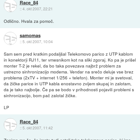
Race_84
::
4. okt 2007, 22:21
Odlično. Hvala za pomoč.
samomas
::
5. okt 2007, 10:04
Sam sem pred kratkim podaljšal Telekomovo parico z UTP kablom
in konektorji RJ11, ter vmesnikom kot na sliki zgoraj. Ko pa je prišel
monter T-2 je rekel, da bo taka povezava najbrž problem za
ustrezno sinhronizacijo modema. Vendar na srečo deluje vse brez
problema (2xTV + internet 1/256 + telefon). Monter mi je svetoval,
da žičke parice in UTP kabla enostavno zvijem skupaj in zalotam,
da je tako najbolje. Če pa se bodo v prihodnosti pojavili problemi s
sinhronizacijo, bom pač zalotal žičke.
LP
Race_84
::
5. okt 2007, 11:42