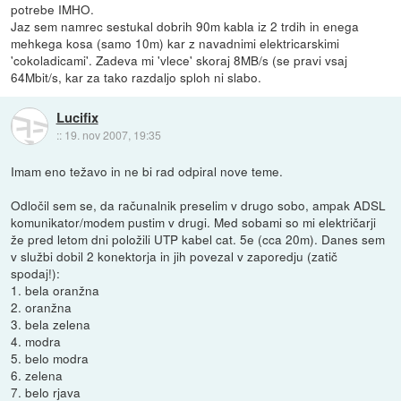
potrebe IMHO.
Jaz sem namrec sestukal dobrih 90m kabla iz 2 trdih in enega
mehkega kosa (samo 10m) kar z navadnimi elektricarskimi
'cokoladicami'. Zadeva mi 'vlece' skoraj 8MB/s (se pravi vsaj
64Mbit/s, kar za tako razdaljo sploh ni slabo.
Lucifix
::
19. nov 2007, 19:35
Imam eno težavo in ne bi rad odpiral nove teme.
Odločil sem se, da računalnik preselim v drugo sobo, ampak ADSL
komunikator/modem pustim v drugi. Med sobami so mi električarji
že pred letom dni položili UTP kabel cat. 5e (cca 20m). Danes sem
v službi dobil 2 konektorja in jih povezal v zaporedju (zatič
spodaj!):
1. bela oranžna
2. oranžna
3. bela zelena
4. modra
5. belo modra
6. zelena
7. belo rjava