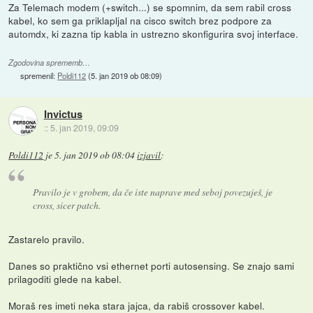
Za Telemach modem (+switch...) se spomnim, da sem rabil cross
kabel, ko sem ga priklapljal na cisco switch brez podpore za
automdx, ki zazna tip kabla in ustrezno skonfigurira svoj interface.
Zgodovina sprememb…
spremenil:
Poldi112
(
5. jan 2019 ob 08:09
)
Invictus
::
5. jan 2019, 09:09
Poldi112
je
5. jan 2019 ob 08:04
izjavil
:
Pravilo je v grobem, da če iste naprave med seboj povezuješ, je
cross, sicer patch.
Zastarelo pravilo.
Danes so praktično vsi ethernet porti autosensing. Se znajo sami
prilagoditi glede na kabel.
Moraš res imeti neka stara jajca, da rabiš crossover kabel.