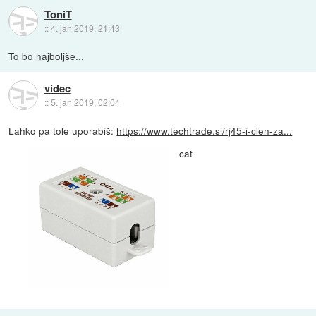
ToniT
::
4. jan 2019, 21:43
To bo najboljše...
videc
::
5. jan 2019, 02:04
Lahko pa tole uporabiš:
https://www.techtrade.si/rj45-i-clen-za...
cat