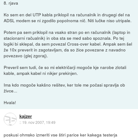
8. rjava
Ko sem en del UTP kabla priklopil na računalnik in drugegi del na
ADSL modem se ni zgodilo popolnoma nič. Niti lučke niso utripale.
Potem pa sem priklopil na vsako stran po en računalnik (laptop in
stacionarni račualnik) in oba sta se med sabo spoznala. Po tej
logiki bi sklepal, da sem povezal Cross-over kabel. Ampak sem šel
že 10x preverit in zagotavljam, da so žice povezane z navadno
povezavo (glej zgoraj).
Preveril sem tudi, če so mi električarji mogoče kje narobe zlotali
kable, ampak kabel ni nikjer prekinjen.
Ima kdo mogoče kakšno rešitev, ker tole me počasi spravlja ob
živce...
Hvala!
kajzer
::
19. nov 2007, 19:49
poskusi ohmsko izmeriti vse štiri parice ker kakega testerja