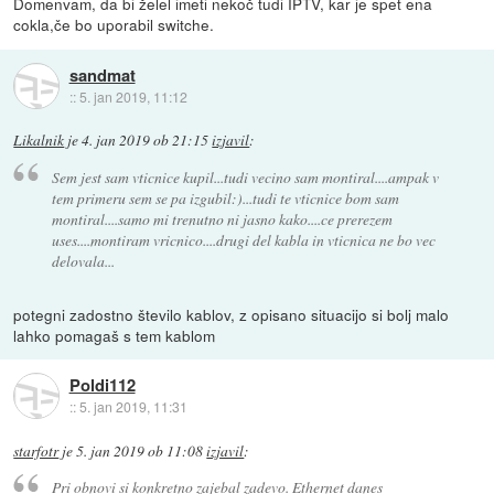
Domenvam, da bi želel imeti nekoč tudi IPTV, kar je spet ena
cokla,če bo uporabil switche.
sandmat
::
5. jan 2019, 11:12
Likalnik
je
4. jan 2019 ob 21:15
izjavil
:
Sem jest sam vticnice kupil...tudi vecino sam montiral....ampak v
tem primeru sem se pa izgubil:)...tudi te vticnice bom sam
montiral....samo mi trenutno ni jasno kako....ce prerezem
uses....montiram vricnico....drugi del kabla in vticnica ne bo vec
delovala...
potegni zadostno število kablov, z opisano situacijo si bolj malo
lahko pomagaš s tem kablom
Poldi112
::
5. jan 2019, 11:31
starfotr
je
5. jan 2019 ob 11:08
izjavil
:
Pri obnovi si konkretno zajebal zadevo. Ethernet danes