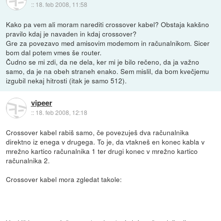
::
18. feb 2008, 11:58
Kako pa vem ali moram narediti crossover kabel? Obstaja kakšno
pravilo kdaj je navaden in kdaj crossover?
Gre za povezavo med amisovim modemom in računalnikom. Sicer
bom dal potem vmes še router.
Čudno se mi zdi, da ne dela, ker mi je bilo rečeno, da ja važno
samo, da je na obeh straneh enako. Sem mislil, da bom kvečjemu
izgubil nekaj hitrosti (itak je samo 512).
vipeer
::
18. feb 2008, 12:18
Crossover kabel rabiš samo, če povezuješ dva računalnika
direktno iz enega v drugega. To je, da vtakneš en konec kabla v
mrežno kartico računalnika 1 ter drugi konec v mrežno kartico
računalnika 2.
Crossover kabel mora zgledat takole: