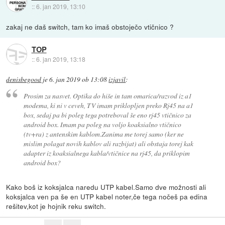
::
6. jan 2019, 13:10
zakaj ne daš switch, tam ko imaš obstoječo vtičnico ?
TOP
::
6. jan 2019, 13:18
denisbegood
je
6. jan 2019 ob 13:08
izjavil
:
Prosim za nasvet. Optika do hiše in tam omarica/razvod iz a1
modema, ki ni v ceveh, TV imam priklopljen preko Rj45 na a1
box, sedaj pa bi poleg tega potreboval še eno rj45 vtičnico za
android box. Imam pa poleg na voljo koaksialno vtičnico
(tv+ra) z antenskim kablom.Zanima me torej samo (ker ne
mislim polagat novih kablov ali razbijat) ali obstaja torej kak
adapter iz koaksialnega kabla/vtičnice na rj45, da priklopim
android box?
Kako boš iz koksjalca naredu UTP kabel.Samo dve možnosti ali
koksjalca ven pa še en UTP kabel noter,če tega nočeš pa edina
rešitev,kot je hojnik reku switch.