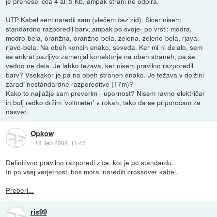
je prenesel cca 4 ali 5 Kb, ampak strani ne odpira.
UTP Kabel sem naredil sam (vlečem čez zid). Sicer nisem
standardno razporedil barv, ampak po svoje- po vrsti: modra,
modro-bela, oranžna, oranžno-bela, zelena, zeleno-bela, rjava,
rjavo-bela. Na obeh koncih enako, seveda. Ker mi ni delalo, sem
še enkrat pazljivo zamenjal konektorje na obeh straneh, pa še
vedno ne dela. Je lahko težava, ker nisem pravilno razporedil
barv? Vsekakor je pa na obeh straneh enako. Je težava v dolžini
zaradi nestandardne razporeditve (17m)?
Kako to najlažje sam preverim - upornost? Nisem ravno električar
in bolj redko držim 'voltmeter' v rokah, tako da se priporočam za
nasvet.
Opkow
::
18. feb 2008, 11:47
Definitivno pravilno razporedi zice, kot je po standardu.
In po vsej verjetnosti bos moral narediti crossover kabel.
Preberi...
ris99