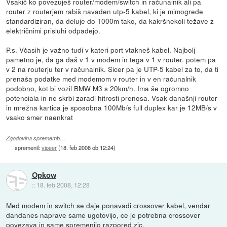
Vsakič ko povezuješ router/modem/switch in računalnik ali pa
router z routerjem rabiš navaden utp-5 kabel, ki je mimogrede
standardiziran, da deluje do 1000m tako, da kakršnekoli težave z
električnimi prisluhi odpadejo.
P.s. Včasih je važno tudi v kateri port vtakneš kabel. Najbolj
pametno je, da ga daš v 1 v modem in tega v 1 v router. potem pa
v 2 na routerju ter v računalnik. Sicer pa je UTP-5 kabel za to, da ti
prenaša podatke med modemom v router in v en računalnik
podobno, kot bi vozil BMW M3 s 20km/h. Ima še ogromno
potenciala in ne skrbi zaradi hitrosti prenosa. Vsak današnji router
in mrežna kartica je sposobna 100Mb/s full duplex kar je 12MB/s v
vsako smer naenkrat
Zgodovina sprememb…
spremenil:
vipeer
(
18. feb 2008 ob 12:24
)
Opkow
::
18. feb 2008, 12:28
Med modem in switch se daje ponavadi crossover kabel, vendar
dandanes naprave same ugotovijo, ce je potrebna crossover
povezava in same spremenijo razpored zic.