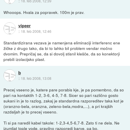
::
18. feb 2008, 12:39
Whooops. Hvala za popravek. 100m je prav.
vipeer
::
18. feb 2008, 12:46
Standardizirana vezava je namenjena eliminaciji interferenc ene
žičke z drugo tako, da bi to lahko bil problem vendar močno
dvomim. Prepričaj se, da si dovolj stisnil klešče, da so konektorji
prebili izolacijsko plast.
b
::
18. feb 2008, 13:08
Precej vseeno je, katere pare porabis kje, je pa pomembno, da so
pari na kontaktih 1-2, 3-6, 4-5, 7-8. Sicer so pari različno gosto
sukani in je to razlog, zakaj je standardna razporeditev taka kot je
(oranzno-bela, oranzna, zeleno-bela,modra,...), a pri krajših
razdaljah je to precej vseeno.
Ti si pa naredil kabel takole: 1-2,3-4,5-6,7-8. Zato ti ne dela. Ne
izumljat tople vode, pravilno razporedi barve, pa bo.