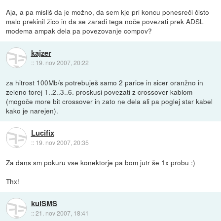
Aja, a pa misliš da je možno, da sem kje pri koncu ponesreči čisto
malo prekinil žico in da se zaradi tega noče povezati prek ADSL
modema ampak dela pa povezovanje compov?
kajzer
::
19. nov 2007, 20:22
za hitrost 100Mb/s potrebuješ samo 2 parice in sicer oranžno in
zeleno torej 1..2..3..6. proskusi povezati z crossover kablom
(mogoče more bit crossover in zato ne dela ali pa poglej star kabel
kako je narejen).
Lucifix
::
19. nov 2007, 20:35
Za dans sm pokuru vse konektorje pa bom jutr še 1x probu :)
Thx!
kulSMS
::
21. nov 2007, 18:41