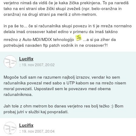
verjetno nimaš da vidiš če je kaka žička prekinjena. To pa narediš
tako na eni strani obe žički skupi zvežeš (npr. belo-oranžna in
oranžna) na drugi strani pa meriš z ohm-metrom.
in pa še to... če si računalnika skupi povezu in ti je mreža normalno
delala imaš crossover kabel edino v primeru da imaš takšno
mrežno z Auto-MDI/MDIX tehnologijo
...a si pa ziher da
potrebuješ navaden ftp patch vodnik in ne crossover?!
Lucifix
::
19. nov 2007, 20:02
Mogoče tudi sam ne razumem najbolj izrazov, vendar ko sem
računalnika povezal med sabo s UTP kabom se na mrežo nisem
moral povezati. Uspostavil sem le povezavo med obema
računalnikmoa.
Jah tole z ohm metrom bo danes verjetno res bolj težko :) Bom
probaj jutri v službi kaj povprašati.
Lucifix
::
19. nov 2007, 20:04