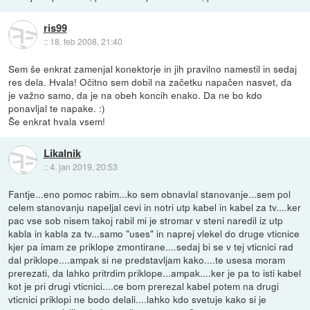
ris99
::
18. feb 2008, 21:40
Sem še enkrat zamenjal konektorje in jih pravilno namestil in sedaj
res dela. Hvala! Očitno sem dobil na začetku napačen nasvet, da
je važno samo, da je na obeh koncih enako. Da ne bo kdo
ponavljal te napake. :)
Še enkrat hvala vsem!
Likalnik
::
4. jan 2019, 20:53
Fantje...eno pomoc rabim...ko sem obnavlal stanovanje...sem pol
celem stanovanju napeljal cevi in notri utp kabel in kabel za tv....ker
pac vse sob nisem takoj rabil mi je stromar v steni naredil iz utp
kabla in kabla za tv...samo "uses" in naprej vlekel do druge vticnice
kjer pa imam ze priklope zmontirane....sedaj bi se v tej vticnici rad
dal priklope....ampak si ne predstavljam kako....te usesa moram
prerezati, da lahko pritrdim priklope...ampak....ker je pa to isti kabel
kot je pri drugi vticnici....ce bom prerezal kabel potem na drugi
vticnici priklopi ne bodo delali....lahko kdo svetuje kako si je