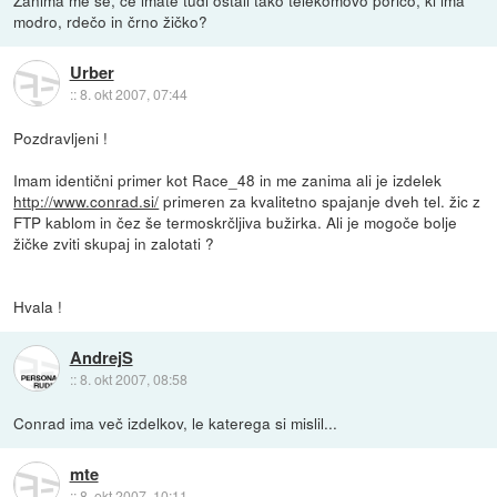
Zanima me še, če imate tudi ostali tako telekomovo porico, ki ima
modro, rdečo in črno žičko?
Urber
::
8. okt 2007, 07:44
Pozdravljeni !
Imam identični primer kot Race_48 in me zanima ali je izdelek
http://www.conrad.si/
primeren za kvalitetno spajanje dveh tel. žic z
FTP kablom in čez še termoskrčljiva bužirka. Ali je mogoče bolje
žičke zviti skupaj in zalotati ?
Hvala !
AndrejS
::
8. okt 2007, 08:58
Conrad ima več izdelkov, le katerega si mislil...
mte
::
8. okt 2007, 10:11