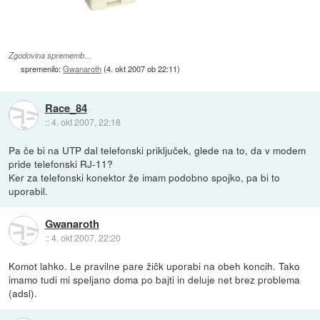
Zgodovina sprememb…
spremenilo:
Gwanaroth
(
4. okt 2007 ob 22:11
)
Race_84
::
4. okt 2007, 22:18
Pa če bi na UTP dal telefonski priključek, glede na to, da v modem
pride telefonski RJ-11?
Ker za telefonski konektor že imam podobno spojko, pa bi to
uporabil.
Gwanaroth
::
4. okt 2007, 22:20
Komot lahko. Le pravilne pare žičk uporabi na obeh koncih. Tako
imamo tudi mi speljano doma po bajti in deluje net brez problema
(adsl).