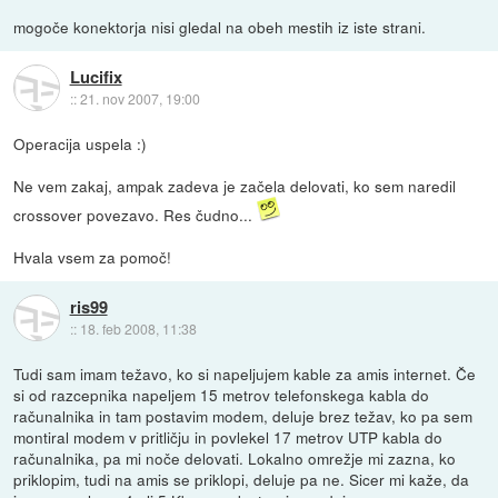
mogoče konektorja nisi gledal na obeh mestih iz iste strani.
Lucifix
::
21. nov 2007, 19:00
Operacija uspela :)
Ne vem zakaj, ampak zadeva je začela delovati, ko sem naredil
crossover povezavo. Res čudno...
Hvala vsem za pomoč!
ris99
::
18. feb 2008, 11:38
Tudi sam imam težavo, ko si napeljujem kable za amis internet. Če
si od razcepnika napeljem 15 metrov telefonskega kabla do
računalnika in tam postavim modem, deluje brez težav, ko pa sem
montiral modem v pritličju in povlekel 17 metrov UTP kabla do
računalnika, pa mi noče delovati. Lokalno omrežje mi zazna, ko
priklopim, tudi na amis se priklopi, deluje pa ne. Sicer mi kaže, da