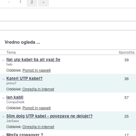
«
1
2
»
Vredno ogleda ...
Tema
Sporočila
»
flat utp kabel 6a ali vsaj 5e
39
helo
Oddelek:
Pomoč in nasveti
»
Kateri UTP kabel?
36
primo7
Oddelek:
Omrežja in internet
»
lan kabli
57
Compufreek
Oddelek:
Pomoč in nasveti
»
50m dolg UTP kabel - povezava ne deluje!?
25
Jackass
Oddelek:
Omrežja in internet
»
Mreža crossover ?
17