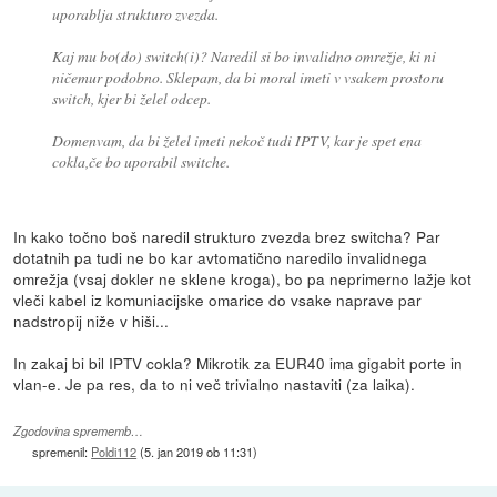
uporablja strukturo zvezda.
Kaj mu bo(do) switch(i)? Naredil si bo invalidno omrežje, ki ni
ničemur podobno. Sklepam, da bi moral imeti v vsakem prostoru
switch, kjer bi želel odcep.
Domenvam, da bi želel imeti nekoč tudi IPTV, kar je spet ena
cokla,če bo uporabil switche.
In kako točno boš naredil strukturo zvezda brez switcha? Par
dotatnih pa tudi ne bo kar avtomatično naredilo invalidnega
omrežja (vsaj dokler ne sklene kroga), bo pa neprimerno lažje kot
vleči kabel iz komuniacijske omarice do vsake naprave par
nadstropij niže v hiši...
In zakaj bi bil IPTV cokla? Mikrotik za EUR40 ima gigabit porte in
vlan-e. Je pa res, da to ni več trivialno nastaviti (za laika).
Zgodovina sprememb…
spremenil:
Poldi112
(
5. jan 2019 ob 11:31
)