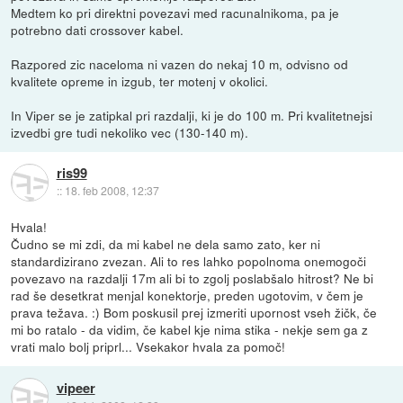
Medtem ko pri direktni povezavi med racunalnikoma, pa je
potrebno dati crossover kabel.
Razpored zic naceloma ni vazen do nekaj 10 m, odvisno od
kvalitete opreme in izgub, ter motenj v okolici.
In Viper se je zatipkal pri razdalji, ki je do 100 m. Pri kvalitetnejsi
izvedbi gre tudi nekoliko vec (130-140 m).
ris99
::
18. feb 2008, 12:37
Hvala!
Čudno se mi zdi, da mi kabel ne dela samo zato, ker ni
standardizirano zvezan. Ali to res lahko popolnoma onemogoči
povezavo na razdalji 17m ali bi to zgolj poslabšalo hitrost? Ne bi
rad še desetkrat menjal konektorje, preden ugotovim, v čem je
prava težava. :) Bom poskusil prej izmeriti upornost vseh žičk, če
mi bo ratalo - da vidim, če kabel kje nima stika - nekje sem ga z
vrati malo bolj priprl... Vsekakor hvala za pomoč!
vipeer