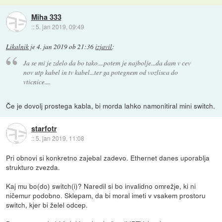
Miha 333
::
5. jan 2019, 09:49
Likalnik
je
4. jan 2019 ob 21:36
izjavil
:
Ja se mi je zdelo da bo tako....potem je najbolje...da dam v cev
nov utp kabel in tv kabel...ter ga potegnem od vozlisca do
vticnice....
Če je dovolj prostega kabla, bi morda lahko namonitiral mini switch.
starfotr
::
5. jan 2019, 11:08
Pri obnovi si konkretno zajebal zadevo. Ethernet danes uporablja
strukturo zvezda.
Kaj mu bo(do) switch(i)? Naredil si bo invalidno omrežje, ki ni
ničemur podobno. Sklepam, da bi moral imeti v vsakem prostoru
switch, kjer bi želel odcep.