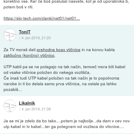
korektno vse. Ker če boš poslušal nasvete, kot je od uporabnika b,
potem boš v riti.
https://slo-tech.com/clanki/net01/net01...
ToniT
::
4. jan 2019, 21:20
Za TV moraš dati
prehodne koax vtičnice
in na koncu kabla
zaključno (končno) vtičnico
.
UTP kabli pa se ne polagajo na tak način, temveč mora biti kabel
od vsake vtičnice položen do nekega vozlišča.
Če imaš tudi UTP kabel položen na tak način je to popolnoma
narobe in ti bo delala samo prva vtičnica, na ostale pa lahko
pozabiš...
Likalnik
::
4. jan 2019, 21:36
Ja se mi je zdelo da bo tako....potem je najbolje...da dam v cev nov
utp kabel in tv kabel...ter ga potegnem od vozlisca do vticnice....