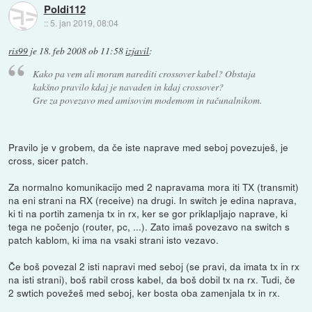
Poldi112
::
5. jan 2019, 08:04
ris99
je
18. feb 2008 ob 11:58
izjavil
:
Kako pa vem ali moram narediti crossover kabel? Obstaja
kakšno pravilo kdaj je navaden in kdaj crossover?
Gre za povezavo med amisovim modemom in računalnikom.
Pravilo je v grobem, da če iste naprave med seboj povezuješ, je
cross, sicer patch.
Za normalno komunikacijo med 2 napravama mora iti TX (transmit)
na eni strani na RX (receive) na drugi. In switch je edina naprava,
ki ti na portih zamenja tx in rx, ker se gor priklapljajo naprave, ki
tega ne počenjo (router, pc, ...). Zato imaš povezavo na switch s
patch kablom, ki ima na vsaki strani isto vezavo.
Če boš povezal 2 isti napravi med seboj (se pravi, da imata tx in rx
na isti strani), boš rabil cross kabel, da boš dobil tx na rx. Tudi, če
2 swtich povežeš med seboj, ker bosta oba zamenjala tx in rx.