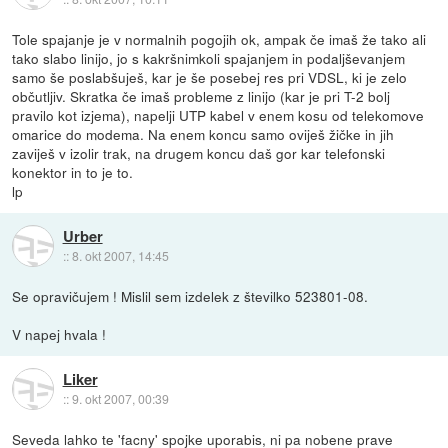
Tole spajanje je v normalnih pogojih ok, ampak če imaš že tako ali
tako slabo linijo, jo s kakršnimkoli spajanjem in podaljševanjem
samo še poslabšuješ, kar je še posebej res pri VDSL, ki je zelo
občutljiv. Skratka če imaš probleme z linijo (kar je pri T-2 bolj
pravilo kot izjema), napelji UTP kabel v enem kosu od telekomove
omarice do modema. Na enem koncu samo oviješ žičke in jih
zaviješ v izolir trak, na drugem koncu daš gor kar telefonski
konektor in to je to.
lp
Urber
::
8. okt 2007, 14:45
Se opravičujem ! Mislil sem izdelek z številko 523801-08.
V napej hvala !
Liker
::
9. okt 2007, 00:39
Seveda lahko te 'facny' spojke uporabis, ni pa nobene prave