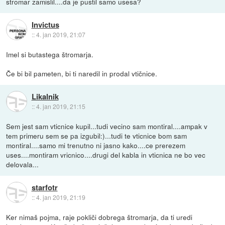
stromar zamislil....da je pustil samo usesa?
Invictus
::
4. jan 2019, 21:07
Imel si butastega štromarja.
Če bi bil pameten, bi ti naredil in prodal vtičnice.
Likalnik
::
4. jan 2019, 21:15
Sem jest sam vticnice kupil...tudi vecino sam montiral....ampak v
tem primeru sem se pa izgubil:)...tudi te vticnice bom sam
montiral....samo mi trenutno ni jasno kako....ce prerezem
uses....montiram vricnico....drugi del kabla in vticnica ne bo vec
delovala...
starfotr
::
4. jan 2019, 21:19
Ker nimaš pojma, raje pokliči dobrega štromarja, da ti uredi