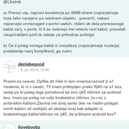
@Likalnik
a) Prerezi utp, napravi konektorja po 568B shemi (najverjetneje
imas tako narejeno po celotnem objektu - preveri!), nabavi
najcenejsi unmanaged x-portni switch, vtakni ob dela prerezanega
kabla vanj, v porte, ki ti se ostanejo frei vstavis novi kabel, preostali
neuporabljeni porti te cakajo za prihodnje podvige.
b) Ce ti poteg novega kabla iz zvezdisca (najverjetneje routerja)
predstavlja manj komplikacij, ga cukni.
denisbegood
::
6. jan 2019, 13:08
Prosim za nasvet. Optika do hiše in tam omarica/razvod iz a1
modema, ki ni v ceveh, TV imam priklopljen preko Rj45 na a1 box,
sedaj pa bi poleg tega potreboval še eno rj45 vtičnico za android
box. Imam pa poleg na voljo koaksialno vtičnico (tv+ra) z
antenskim kablom.Zanima me torej samo (ker ne mislim polagat
novih kablov ali razbijat) ali obstaja torej kak adapter iz
koaksialnega kabla/vtičnice na rj45, da priklopim android box?
iloveboobz