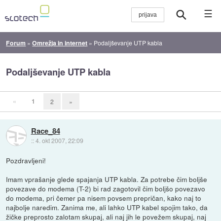
☰
Forum
»
Omrežja in internet
»
Podaljševanje UTP kabla
Podaljševanje UTP kabla
«
1
2
»
Race_84
::
4. okt 2007, 22:09
Pozdravljeni!
Imam vprašanje glede spajanja UTP kabla. Za potrebe čim boljše
povezave do modema (T-2) bi rad zagotovil čim boljšo povezavo
do modema, pri čemer pa nisem povsem prepričan, kako naj to
najbolje naredim. Zanima me, ali lahko UTP kabel spojim tako, da
žičke preprosto zalotam skupaj, ali naj jih le povežem skupaj, naj