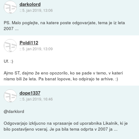
darkolord
::
5. jan 2019, 13:06
PS. Malo poglejte, na katere poste odgovarjate, tema je iz leta
2007 ...
Poldi112
::
5. jan 2019, 13:09
Uf. :)
Ajmo ST, dajmo že eno opozorilo, ko se pade v temo, v kateri
nismo bili že leta. Pa banat lopove, ko odpirajo te arhive. :)
dope1337
::
5. jan 2019, 16:46
@darklord
Odgovarjajo izkljucno na vprasanje od uporabnika Likalnik, ki je
bilo postavljeno vceraj. Je pa bila tema odprta v 2007 ja ...