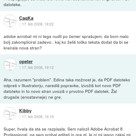
datoteke.
CaqKa
::
17. feb 2008, 18:22
adobe acrobat mi ni tega nudil po čemer sprašujem. da bom malo
bolj zakompliciral zadevo.. kaj ko želiš toliko teksta dodat da bi se
kreirala nova stran?
opeter
::
17. feb 2008, 19:12
Aha, razumem "problem". Edina taka možnost je, da PDF datoteko
odpreš v Illustratorju, narediš popravke, izvožiš kot novo PDF
datoteko in to novo stran uvoziš v prvotno PDF datotek. Žal
drugače (enostavneje) ne gre.
Kibby
::
17. feb 2008, 19:19
Super, hvala da sta se razpisala. Sem nalozil Adobe Acrobat 8
Professional, pa sem probal editati in gre ql, le ni mi jasno zakaj mi