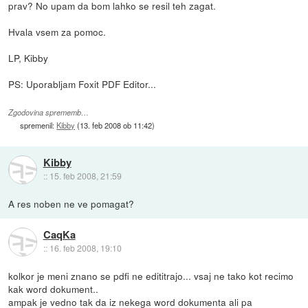
prav? No upam da bom lahko se resil teh zagat.
Hvala vsem za pomoc.
LP, Kibby
PS: Uporabljam Foxit PDF Editor...
Zgodovina sprememb…
spremenil:
Kibby
(
13. feb 2008 ob 11:42
)
Kibby
::
15. feb 2008, 21:59
A res noben ne ve pomagat?
CaqKa
::
16. feb 2008, 19:10
kolkor je meni znano se pdfi ne edititrajo... vsaj ne tako kot recimo
kak word dokument..
ampak je vedno tak da iz nekega word dokumenta ali pa