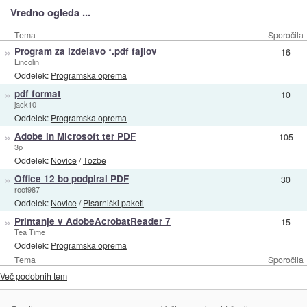
Vredno ogleda ...
Tema
Sporočila
»
Program za izdelavo *.pdf fajlov
16
Lincolin
Oddelek:
Programska oprema
»
pdf format
10
jack10
Oddelek:
Programska oprema
»
Adobe in Microsoft ter PDF
105
3p
Oddelek:
Novice
/
Tožbe
»
Office 12 bo podpiral PDF
30
root987
Oddelek:
Novice
/
Pisarniški paketi
»
Printanje v AdobeAcrobatReader 7
15
Tea Time
Oddelek:
Programska oprema
Tema
Sporočila
Več podobnih tem