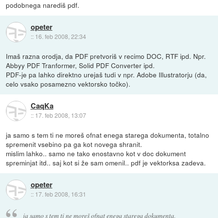
podobnega narediš pdf.
opeter
::
16. feb 2008, 22:34
Imaš razna orodja, da PDF pretvoriš v recimo DOC, RTF ipd. Npr.
Abbyy PDF Tranformer, Solid PDF Converter ipd.
PDF-je pa lahko direktno urejaš tudi v npr. Adobe Illustratorju (da,
celo vsako posamezno vektorsko točko).
CaqKa
::
17. feb 2008, 13:07
ja samo s tem ti ne moreš ofnat enega starega dokumenta, totalno
spremenit vsebino pa ga kot novega shranit.
mislim lahko.. samo ne tako enostavno kot v doc dokument
spreminjat itd.. saj kot si že sam omenil.. pdf je vektorksa zadeva.
opeter
::
17. feb 2008, 16:31
ja samo s tem ti ne moreš ofnat enega starega dokumenta,