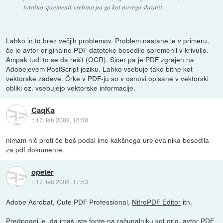
totalno spremenit vsebino pa ga kot novega shranit.
Lahko in to brez večjih problemov. Problem nastane le v primeru,
če je avtor originalne PDF datoteke besedilo spremenil v krivuljo.
Ampak tudi to se da rešit (OCR). Sicer pa je PDF zgrajen na
Adobejevem PostScript jeziku. Lahko vsebuje tako bitne kot
vektorske zadeve. Črke v PDF-ju so v osnovi opisane v vektorski
obliki oz. vsebujejo vektorske informacije.
CaqKa
::
17. feb 2008, 16:50
nimam nič proti če boš podal ime kakšnega urejevalnika besedila
za pdf dokumente.
opeter
::
17. feb 2008, 17:53
Adobe Acrobat, Cute PDF Professional,
NitroPDF Editor
itn.
Predpogoj je, da imaš iste fonte na računalniku kot orig. avtor PDF