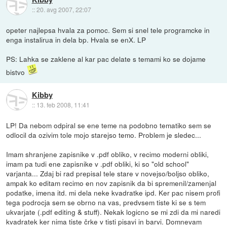
::
20. avg 2007, 22:07
opeter najlepsa hvala za pomoc. Sem si snel tele programcke in
enga instalirua in dela bp. Hvala se enX. LP
PS: Lahka se zaklene al kar pac delate s temami ko se dojame
bistvo
Kibby
::
13. feb 2008, 11:41
LP! Da nebom odpiral se ene teme na podobno tematiko sem se
odlocil da ozivim tole mojo starejso temo. Problem je sledec...
Imam shranjene zapisnike v .pdf obliko, v recimo moderni obliki,
imam pa tudi ene zapisnike v .pdf obliki, ki so "old school"
varjanta... Zdaj bi rad prepisal tele stare v novejso/boljso obliko,
ampak ko editam recimo en nov zapisnik da bi spremenil/zamenjal
podatke, imena itd. mi dela neke kvadratke ipd. Ker pac nisem profi
tega podrocja sem se obrno na vas, predvsem tiste ki se s tem
ukvarjate (.pdf editing & stuff). Nekak logicno se mi zdi da mi naredi
kvadratek ker nima tiste črke v tisti pisavi in barvi. Domnevam