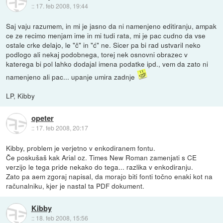
::
17. feb 2008, 19:44
Saj vaju razumem, in mi je jasno da ni namenjeno editiranju, ampak
ce ze recimo menjam ime in mi tudi rata, mi je pac cudno da vse
ostale crke delajo, le "č" in "ć" ne. Sicer pa bi rad ustvaril neko
podlogo ali nekaj podobnega, torej nek osnovni obrazec v
katerega bi pol lahko dodajal imena podatke ipd., vem da zato ni
namenjeno ali pac... upanje umira zadnje
LP, Kibby
opeter
::
17. feb 2008, 20:17
Kibby, problem je verjetno v enkodiranem fontu.
Če poskušaš kak Arial oz. Times New Roman zamenjati s CE
verzijo le tega pride nekako do tega... razlika v enkodiranju.
Zato pa aem zgoraj napisal, da morajo biti fonti točno enaki kot na
računalniku, kjer je nastal ta PDF dokument.
Kibby
::
18. feb 2008, 15:56