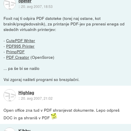
opeter
::
20. avg 2007, 18:53
Foxit naj ti odpira PDF datoteke (torej naj ostane, kot
bralnik/pregledovalnik), za printanje PDF-jev pa prenesi enega od
sledečih virtualnih printerjev:
-
CutePDF Writer
-
PDF995 Printer
-
PrimoPDF
-
PDF Creator
(OpenSorce)
... pa še bi se našlo
Vsi zgoraj našteti programi so brezplačni.
Highlag
::
20. avg 2007, 21:02
Open office zna tud v PDF shranjevat dokumente. Lepo odpreš
DOC in ga shraniš v PDF
Kibby