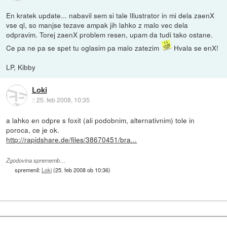
En kratek update... nabavil sem si tale Illustrator in mi dela zaenX
vse ql, so manjse tezave ampak jih lahko z malo vec dela
odpravim. Torej zaenX problem resen, upam da tudi tako ostane.
Ce pa ne pa se spet tu oglasim pa malo zatezim
Hvala se enX!
LP, Kibby
Loki
::
25. feb 2008, 10:35
a lahko en odpre s foxit (ali podobnim, alternativnim) tole in
poroca, ce je ok.
http://rapidshare.de/files/38670451/bra...
Zgodovina sprememb…
spremenil:
Loki
(
25. feb 2008 ob 10:36
)