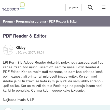
☰
Forum
»
Programska oprema
»
PDF Reader & Editor
PDF Reader & Editor
Kibby
::
20. avg 2007, 18:01
LP! Ker mi je Adobe Reader dokurčil, polek tega zasega vsaj 1gb,
kar se mi zdi too much, iscem oz. sem ze nasel Foxit Reader &
PDF Editor. Ker pa rabim tudi moznost, ko dam kao print pa imaš
pol moznosti ali printer ali microsoft image writer. Ko sem mel
Adobe je bil tu zravn se le-ta in mi je nudil da sem lahko shrano v
.pdf obliko. Ker se mi zdi da tale Foxit tega ne ponuja iscem neki
kaj bi to ponujalo. Ce ima kdo mogoce kake izkusnje.
Najlepsa hvala & LP