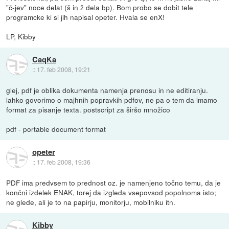
"č-jev" noce delat (š in ž dela bp). Bom probo se dobit tele
programcke ki si jih napisal opeter. Hvala se enX!
LP, Kibby
CaqKa
::
17. feb 2008, 19:21
glej, pdf je oblika dokumenta namenja prenosu in ne editiranju.
lahko govorimo o majhnih popravkih pdfov, ne pa o tem da imamo
format za pisanje texta. postscript za širšo množico
pdf - portable document format
opeter
::
17. feb 2008, 19:36
PDF ima predvsem to prednost oz. je namenjeno točno temu, da je
končni izdelek ENAK, torej da izgleda vsepovsod popolnoma isto;
ne glede, ali je to na papirju, monitorju, mobilniku itn.
Kibby