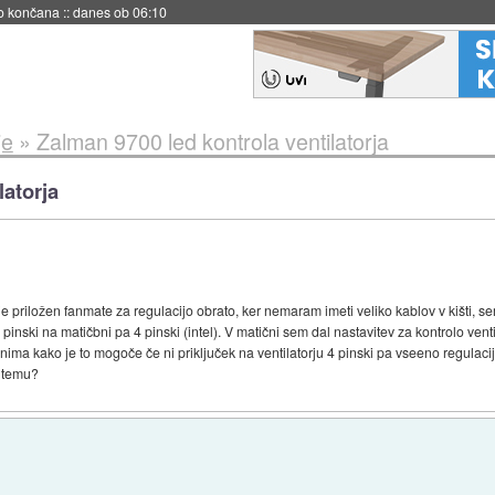
no končana
::
danes ob 06:10
je
»
Zalman 9700 led kontrola ventilatorja
latorja
 priložen fanmate za regulacijo obrato, ker nemaram imeti veliko kablov v kišti, sem
pinski na matičbni pa 4 pinski (intel). V matični sem dal nastavitev za kontrolo venti
ima kako je to mogoče če ni priključek na ventilatorju 4 pinski pa vseeno regulacij
n temu?