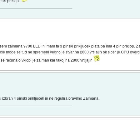
ski priklop.
em zalmana 9700 LED in imam ta 3 pinski priključek plata pa ima 4 pin priklop. Z
ycle mode se tud ne spremeni vedno je stvar na 2800 vrtljajih ok sicer je CPU overc
e računalo vklopi je zalman kar takoj na 2800 vrtljajih
u izbran 4 pinski priključek in ne regulira pravilno Zalmana.