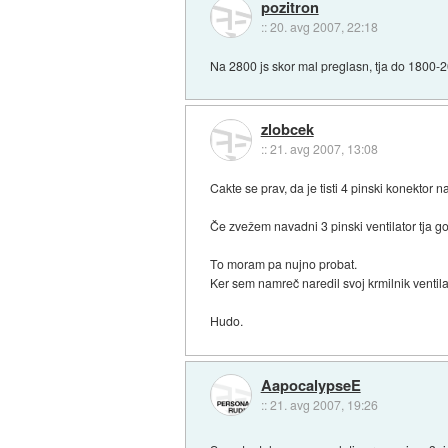
pozitron
::
20. avg 2007, 22:18
Na 2800 js skor mal preglasn, tja do 1800-20
zlobcek
::
21. avg 2007, 13:08
Cakte se prav, da je tisti 4 pinski konektor na
Če zvežem navadni 3 pinski ventilator tja g
To moram pa nujno probat.
Ker sem namreč naredil svoj krmilnik ventilat
Hudo.
AapocalypseE
::
21. avg 2007, 19:26