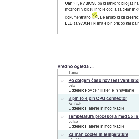
Uhh ? Kje v BIOSu pa bi lahko to bilo jaz 
možnosti v biosu in to je opcija za q-fan in
dokumentirano
. Dejansko bi bil presr
LED za 9700NT ki ima 4 pin priklop kar pa n
Vredno ogleda ...
Tema
»
Po dolgem času nov test ventilato
dela
Oddelek:
Novice
/
Hlajenje in navijanje
»
3 pin to 4 pin CPU connector
Ashrack
Oddelek:
Hlajenje in modifikacije
»
Temperatura procesorja med 55 in 
buflca
Oddelek:
Hlajenje in modifikacije
»
Zalman cooler in temperature