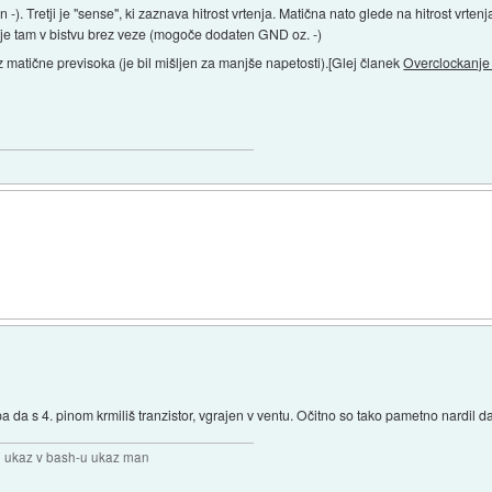
 -). Tretji je "sense", ki zaznava hitrost vrtenja. Matična nato glede na hitrost vrte
 pa je tam v bistvu brez veze (mogoče dodaten GND oz. -)
 z matične previsoka (je bil mišljen za manjše napetosti).[Glej članek
Overclockanje 
 pa da s 4. pinom krmiliš tranzistor, vgrajen v ventu. Očitno so tako pametno nardil 
en ukaz v bash-u ukaz man