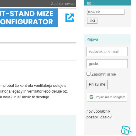
Išči:
Zadnje novice
Prijava
Zapomni si me
 probal če kontrola ventilatorja deluje s
latorja legacy in ventilator lepo deluje oz.
a dela? In ali lahko to škoduje
nov uporabnik
pozabili geslo?