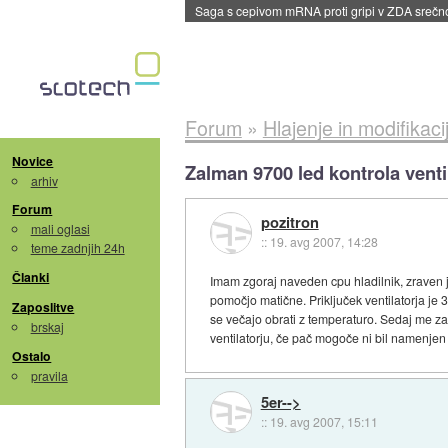
Saga s cepivom mRNA proti gripi v ZDA sreč
Forum
»
Hlajenje in modifikaci
Novice
Zalman 9700 led kontrola venti
arhiv
Forum
pozitron
mali oglasi
::
19. avg 2007, 14:28
teme zadnjih 24h
Članki
Imam zgoraj naveden cpu hladilnik, zraven je
pomočjo matične. Priključek ventilatorja je 3 
Zaposlitve
se večajo obrati z temperaturo. Sedaj me zan
brskaj
ventilatorju, če pač mogoče ni bil namenje
Ostalo
pravila
5er-->
::
19. avg 2007, 15:11