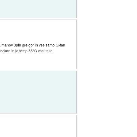
almanov 3pin gre gor in vse samo Q-fan
lockan in je temp 55°C vsaj tako