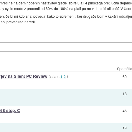
namreč ne najdem nobenih nastavitev glede izbire 3 ali 4 pinskega priključka deja
 duty cycle mode z procenti od 60% do 100% na plati pa ne vidim nič ali pač? V User 
ečen, če bi mi kdo znal povedat kako to spremenit, ker drugače bom v kakšni oddalj
ebi preveč rad naredil...
Sporočil
rjev na Silent PC Review
(strani:
1
2
)
60
18
68 stop. C
46
19