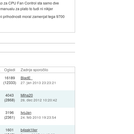
nsko za CPU Fan Control sta samo dve
manualu za plato to tudi ni nikjer
eni prihodnosti moral zamenjat tega 9700
a
Ogledi
Zadnje sporočilo
16189
BladE_
(12333)
27. jan 2013 23:23:21
4043
Miha20
(2868)
26. dec 2012 10:20:42
3196
IvoJan
(2361)
24. feb 2010 19:23:54
1601
b4ssk1ller