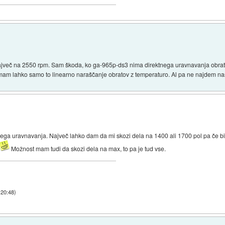
 največ na 2550 rpm. Sam škoda, ko ga-965p-ds3 nima direktnega uravnavanja obrat
mam lahko samo to linearno naraščanje obratov z temperaturo. Al pa ne najdem nas
ektnega uravnavanja. Največ lahko dam da mi skozi dela na 1400 ali 1700 pol pa če 
Možnost mam tudi da skozi dela na max, to pa je tud vse.
 20:48
)