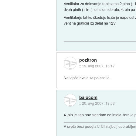
Ventilator za delovanje rabi samo 2 pina (+ in
dveh pinih (+ in -) ter s tem obrate. 4. pin
Ventilatorju lahko škoduje le,če je napetost
vent na grafični itq delal na 12V.
pozitron
::
19. avg 2007, 15:17
Najlepša hvala za pojasnila.
balocom
::
20. avg 2007, 18:53
4. pin je kao nov standard od intela, fora je
V svetu brez googla bi bil najbolj uporablj