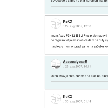
Seveda dela samo na plati spremeni na 3pin
KeXX
::
29. avg 2007, 12:08
Imam Asus P5N32-E SLI Plus plato nabavil s
ne regulira vrtljajev sploh če dam na duty c
hardware monitor pravi samo na začetku ko s
AapocalypseE
::
29. avg 2007, 16:11
Ja na MAX je zato, ker maš na plati oz. bios
KeXX
::
30. avg 2007, 01:44