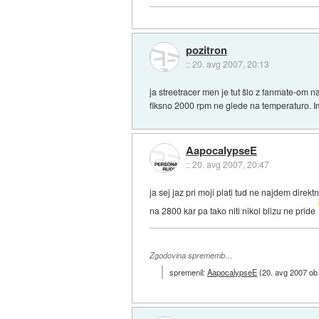
pozitron
::
20. avg 2007, 20:13
ja streetracer men je tut šlo z fanmate-om
fiksno 2000 rpm ne glede na temperaturo. I
AapocalypseE
::
20. avg 2007, 20:47
ja sej jaz pri moji plati tud ne najdem dir
na 2800 kar pa tako niti nikol blizu ne pride
Zgodovina sprememb…
spremenil:
AapocalypseE
(
20. avg 2007 ob