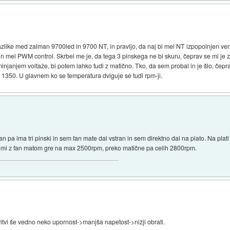
zlike med zalman 9700led in 9700 NT, in pravijo, da naj bi mel NT izpopolnjen ven
ki in mel PWM control. Skrbel me je, da tega 3 pinskega ne bi skuru, čeprav se mi je 
minjanjem voltaže, bi potem lahko tudi z matično. Tko, da sem probal in je šlo, čepra
 1350. U glavnem ko se temperatura dviguje se tudi rpm-ji.
lman pa ima tri pinski in sem fan mate dal vstran in sem direktno dal na plato. Na pl
da mi z fan matom gre na max 2500rpm, preko matične pa celih 2800rpm.
vitvi še vedno neko upornost->manjša napetost->nižji obrati.