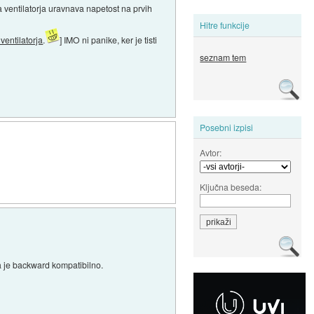
nja ventilatorja uravnava napetost na prvih
Hitre funkcije
ventilatorja
.
] IMO ni panike, ker je tisti
seznam tem
Posebni izpisi
Avtor:
Ključna beseda:
da je backward kompatibilno.