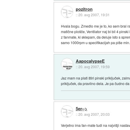
pozitron
::
20. avg 2007, 19:31
Hvala bogu. Zmedlo me je to, ko sem bral ra
matične plošče, Ventilator naj bi bil 4 pins
z fanmate, ki sklepam, da deluje isto s spre
samo 1000rpm u specifikacijah pa piše min.
AapocalypseE
::
20. avg 2007, 19:59
Jaz mam na plati štiri pinski priključek, za
priključek, da pravilno dela. Je pa čudno 
5er-->
::
20. avg 2007, 20:03
Verjetno ima fan-mate tudi na najvišji nasta