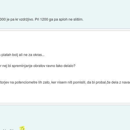
00 je pa kr vzdržjivo. Pri 1200 ga pa sploh ne slišim.
 platah bolj ali ne za okras...
or nej bi spreminjanje obratov ravno tako delalo?
orjev na potenciometre lih zato, ker nisem niti pomislil, da bi probal,če dela z navad