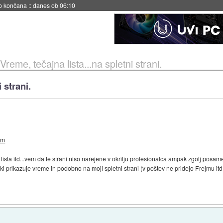
no končana
::
danes ob 06:10
Vreme, tečajna lista...na spletni strani.
 strani.
om
lista itd...vem da te strani niso narejene v okrilju profesionalca ampak zgolj posam
 ki prikazuje vreme in podobno na moji spletni strani (v poštev ne pridejo Frejmu itd