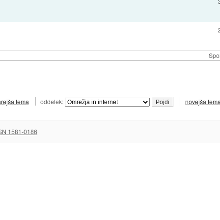
Spor
arejša tema
oddelek:
novejša tem
SN 1581-0186