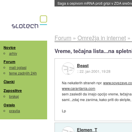
Saga s cepivom mRNA proti gripi v ZDA sreč
Forum
»
Omrežja in internet
»
Novice
Vreme, tečajna lista...na spletni
arhiv
Forum
Beast
mali oglasi
::
22. jan 2001, 19:28
teme zadnjih 24h
Članki
Na nekaterih straneh npr.
www.povezave.c
www.carantania.com
Zaposlitve
sem zasledil da imajo opcijo vreme, tečajna 
brskaj
sami...zdaj me zanima, kako priti do skripte,
Ostalo
pravila
Lp
Elemen_T