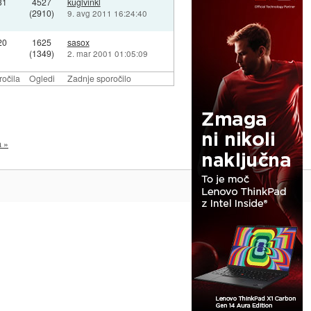
31
4527
kuglvinkl
(2910)
9. avg 2011 16:24:40
20
1625
sasox
(1349)
2. mar 2001 01:05:09
očila
Ogledi
Zadnje sporočilo
a »
Na vrh ^