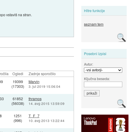
Hitre funkcije
epo vstaviš na stran.
seznam tem
Posebni izpisi
Avtor:
očila
Ogledi
Zadnje sporočilo
Ključna beseda:
39
19399
Marvin
(17303)
3. jul 2019 15:06:04
33
61852
thramos
(56038)
14. avg 2015 13:59:09
8
1251
T_F_7
(996)
10. avg 2013 13:22:44