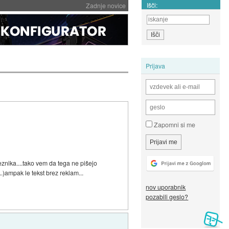
Išči:
Zadnje novice
Prijava
Zapomni si me
eznika....tako vem da tega ne pišejo
..)ampak le tekst brez reklam...
nov uporabnik
pozabili geslo?