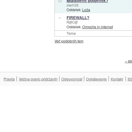
⊘
Mladoletni podjetnik?
start123
Oddelek:
Loža
»
FIREWALL?
R@C@
Oddelek:
Omrežja in internet
Tema
Več podobnih tem
« st
Pravila
Večina pravic pridržanih
Odgovornost
Oglaševanje
Kontakt
IS