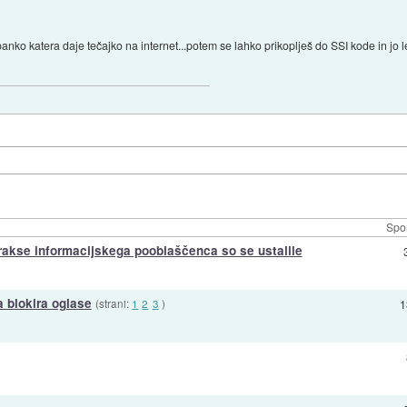
nko katera daje tečajko na internet...potem se lahko prikoplješ do SSI kode in jo l
Spor
prakse informacijskega pooblaščenca so se ustalile
 blokira oglase
(strani:
1
2
3
)
1