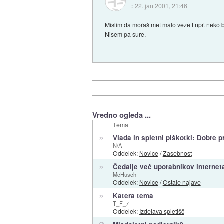
::
22. jan 2001, 21:46
Mislim da moraš met malo veze t npr. neko ba
Nisem pa sure.
Vredno ogleda ...
Tema
»
Vlada in spletni piškotki: Dobre 
N/A
Oddelek:
Novice
/
Zasebnost
»
Čedalje več uporabnikov interneta
McHusch
Oddelek:
Novice
/
Ostale najave
»
Katera tema
T_F_7
Oddelek:
Izdelava spletišč