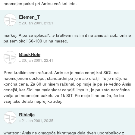
neomejen paket pri Amisu več kot leto.
Elemen_T
::
20. jan 2001, 21:21
markoj: A pa se splača?...v kratkem mislim it na amis ali siol...online
pa sem okoli 60-100 ur na mesec.
BlackHole
::
20. jan 2001, 22:41
Pred kratkim sem računal. Amis se je malo cenej kot SiOL na
naomejenem dostopu, standardni pa je malo dražji. To je mišljena
končna cena. Za 60 ur nisem računal, op moje je pa še vedno Amis
cenejši, ker Siol ma malenkost cenejši impulz, je pa zato naročnina
večja pri neomejen paketu za 1k SIT. Po moje ti ne bo ža, če bo
vsaj tako delalo naprej ko zdaj.
Ribicija
::
21. jan 2001, 20:35
whatson: Amis ne omogoča hkratnega dela dveh uporabnikov z