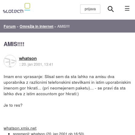
☰
Forum
»
Omrežja in internet
»
AMIS!!!!
AMIS!!!!
whatson
::
20. jan 2001, 13:41
Imam eno vprasanje: Slisal sem da sta lahko na amisu dva
uporabnika z razlicnimi telefonskimi stevilkami in istim uporabniskim
imenom gor hkrati... (pri neomejenem paketu)... - se pravi da sta
lahko dva z istim accountom gor hkrati:)
Je to res?
whatson.xmix.net
spremenil:
whatson
(
20. jan 2001 ob 16:50
)