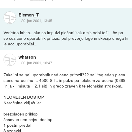
Elemen_T
::
20. jan 2001, 13:45
Verjetno lahko...ako so impulzi plačani itak amis nebi težil...če pa
se čez ceno uporabnik pritoži...pol preverjo loge in skesijo onega ki
je acc uporabljal...
whatson
::
20. jan 2001, 16:47
Zakaj bi se naj uporabnik nad ceno pritozil??? saj itaq eden placa
samo narocnino ... 4500 SIT.. impulze pa telekom zaracuna (0889
linija - i minuta = 2.1 sit) in gredo zraven k telefonskim stroskom...
NEOMEJEN DOSTOP
Naročnina vključuje:
brezplačen priklop
časovno neomejen dostop
1 poštni predal
3 vzdevki