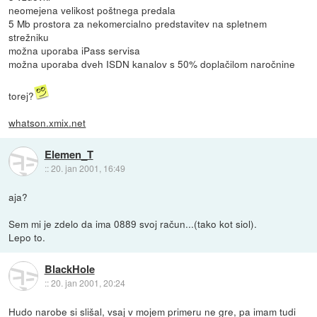
neomejena velikost poštnega predala
5 Mb prostora za nekomercialno predstavitev na spletnem
strežniku
možna uporaba iPass servisa
možna uporaba dveh ISDN kanalov s 50% doplačilom naročnine
torej?
whatson.xmix.net
Elemen_T
::
20. jan 2001, 16:49
aja?
Sem mi je zdelo da ima 0889 svoj račun...(tako kot siol).
Lepo to.
BlackHole
::
20. jan 2001, 20:24
Hudo narobe si slišal, vsaj v mojem primeru ne gre, pa imam tudi