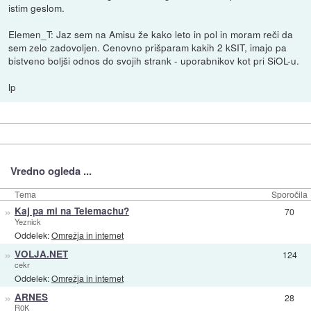
istim geslom.
Elemen_T: Jaz sem na Amisu že kako leto in pol in moram reči da
sem zelo zadovoljen. Cenovno prišparam kakih 2 kSIT, imajo pa
bistveno boljši odnos do svojih strank - uporabnikov kot pri SiOL-u.
lp
Vredno ogleda ...
Tema
Sporočila
»
Kaj pa mi na Telemachu?
70
Yeznick
Oddelek:
Omrežja in internet
»
VOLJA.NET
124
cekr
Oddelek:
Omrežja in internet
»
ARNES
28
R0K