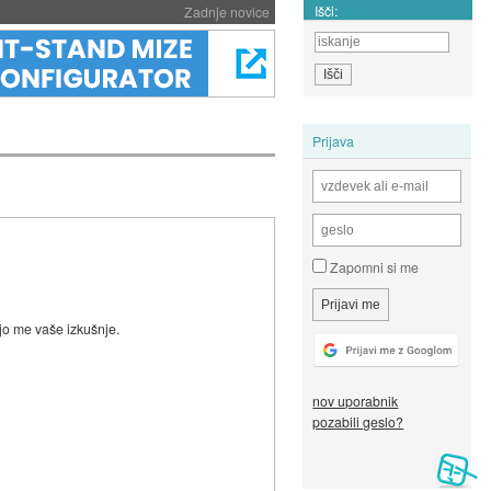
Išči:
Zadnje novice
Prijava
Zapomni si me
ajo me vaše izkušnje.
nov uporabnik
pozabili geslo?