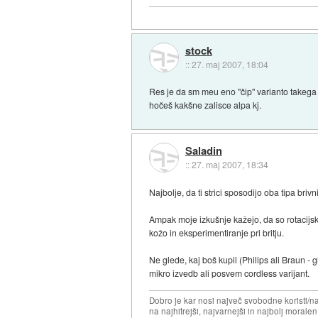
stock
::
27. maj 2007, 18:04
Res je da sm meu eno "čip" varianto takega b
hočeš kakšne zalisce alpa kj.
Saladin
::
27. maj 2007, 18:34
Najbolje, da ti strici sposodijo oba tipa brivn
Ampak moje izkušnje kažejo, da so rotacijski 
kožo in eksperimentiranje pri britju.
Ne glede, kaj boš kupil (Philips ali Braun -
mikro izvedb ali posvem cordless varijant.
Dobro je kar nosi največ svobodne koristi/
na najhitrejši, najvarnejši in najbolj morale