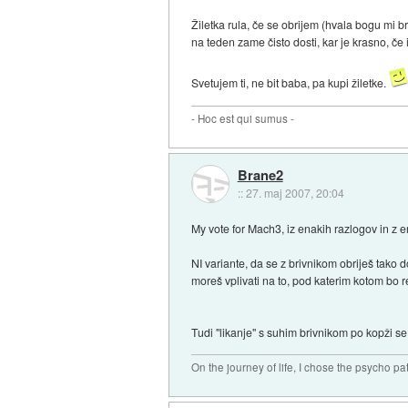
Žiletka rula, če se obrijem (hvala bogu mi b
na teden zame čisto dosti, kar je krasno, če 
Svetujem ti, ne bit baba, pa kupi žiletke.
- Hoc est qui sumus -
Brane2
::
27. maj 2007, 20:04
My vote for Mach3, iz enakih razlogov in z en
NI variante, da se z brivnikom obriješ tako
moreš vplivati na to, pod katerim kotom bo r
Tudi "likanje" s suhim brivnikom po kopži se
On the journey of life, I chose the psycho pa