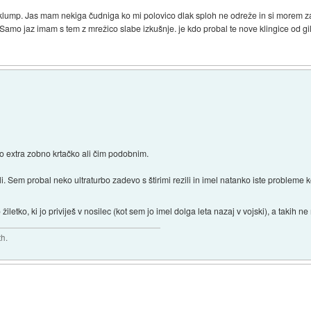
o klump. Jas mam nekiga čudniga ko mi polovico dlak sploh ne odreže in si morem zad
amo jaz imam s tem z mrežico slabe izkušnje. je kdo probal te nove klingice od gille
o extra zobno krtačko ali čim podobnim.
 Sem probal neko ultraturbo zadevo s štirimi rezili in imel natanko iste probleme kot
 žiletko, ki jo priviješ v nosilec (kot sem jo imel dolga leta nazaj v vojski), a takih n
th.