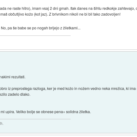
rada ne raste hitro), imam vsaj 2 dni gmah. Itak danes na šihtu redkokje zahtevajo, d
imaš občutljivo kožo (kot jaz). Z brivnikom nikoli ne bi bil tako zadovoljen!
No, pa še babe se po nogah brijejo z žiletkami...
akimi rezultati.
 dobro iz preprostega razloga, ker je med kožo in nožem vedno neka mrežica, ki ima
ezilo zadelo dlako.
 mi upira. Veliko bolje se obnese pena+ solidna žiletka.
th.