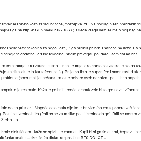
amreč res vneto kožo zaradi britvice, mozoljčke itd... Na podlagi vseh prebranih
 (najdeš ga na
http://nakup.merkur.si/
- 166 €). Glede vsega sem se malo bolj nagibal
bistvu neke vrste tekočina za nego kože, ki ga brivnik pri britju nanese na kožo. Fajn
e ceneje te dodatne kartuše tekočine (nisem preverjal, poudarek sem dal na britju i
 za komentarje. Za Brauna je tako... Res ne brije tako dobro kot žiletka (čisto do ko
je (mislim, da je to kar referenca :) ). Britje po licih je super. Proti smeri rasti dla
probleme (smer rasti je mešana, zato ne pobere vseh naenkrat, pa ni tako napeta k
 ampak to je res malo. Koža je po britju rdeča, ampak zelo hitro gre nazaj v "norm
o isto dolgo pri meni. Mogoče celo malo dlje kot z britvico (po vratu pobere več časa).
. Polni se izredno hitro (Philips se za razliko polni izredno dolgo). Briti se mora
iletko... :)
 pri temle električnem - koža se sploh ne vname... Kupil bi si ga še enkrat, čeprav n
 nič funkcionalno... skrajša že dlake, ampak tiste RES DOLGE...