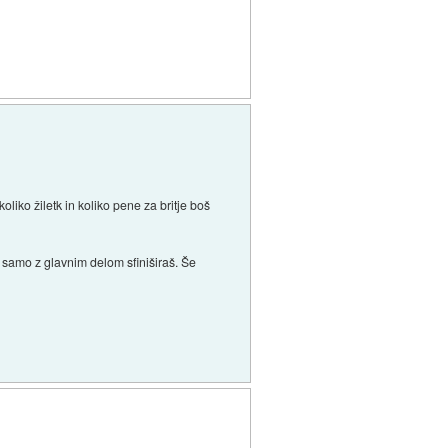
liko žiletk in koliko pene za britje boš
 samo z glavnim delom sfiniširaš. Še