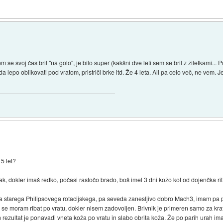
e svoj čas bril "na golo", je bilo super (kakšni dve leti sem se bril z žiletkami... 
a lepo oblikovati pod vratom, pristriči brke itd. Že 4 leta. Ali pa celo več, ne vem.
15 let?
lak, dokler imaš redko, počasi rastočo brado, boš imel 3 dni kožo kot od dojenčka rit
starega Philipsovega rotacijskega, pa seveda zanesljivo dobro Mach3, imam pa po
se moram ribat po vratu, dokler nisem zadovoljen. Brivnik je primeren samo za krat
rezultat je ponavadi vneta koža po vratu in slabo obrita koža. Že po parih urah ima