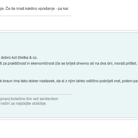
je. Če še imaš kakšno vprašanje - pa kar.
 dobro kot žiletka & co.
a praktičnost in ekenomičnost (če se briješ dnevno ali na dva dni, moraš prištet, ko
 braun ima tako dober nastavek, da si z njim lahko odlično pobriješ vrat, potem pa
najmanj bolečine čim več sentientom
n način za najdaljše obdobje.