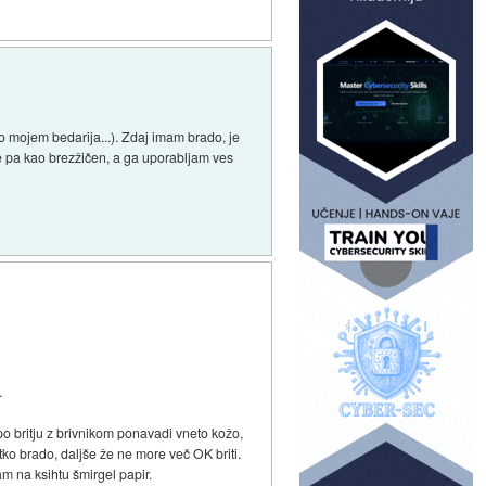
Po mojem bedarija...). Zdaj imam brado, je
 Je pa kao brezžičen, a ga uporabljam ves
.
 britju z brivnikom ponavadi vneto kožo,
ko brado, daljše že ne more več OK briti.
m na ksihtu šmirgel papir.