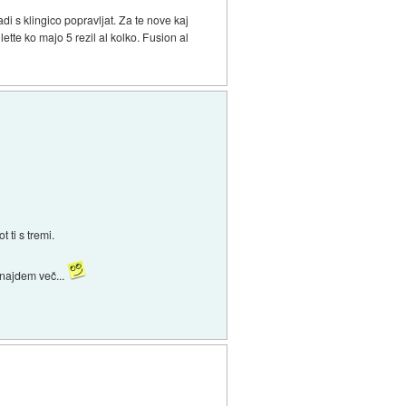
i s klingico popravljat. Za te nove kaj
tte ko majo 5 rezil al kolko. Fusion al
 ti s tremi.
e najdem več...