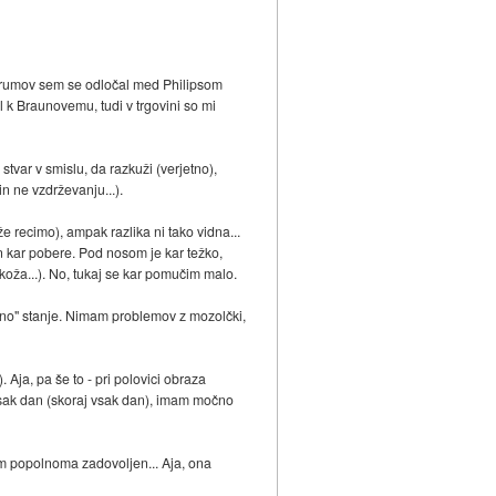
 forumov sem se odločal med Philipsom
 k Braunovemu, tudi v trgovini so mi
 stvar v smislu, da razkuži (verjetno),
n ne vzdrževanju...).
že recimo), ampak razlika ni tako vidna...
k in kar pobere. Pod nosom je kar težko,
oža...). No, tukaj se kar pomučim malo.
alno" stanje. Nimam problemov z mozolčki,
 Aja, pa še to - pri polovici obraza
m vsak dan (skoraj vsak dan), imam močno
isem popolnoma zadovoljen... Aja, ona