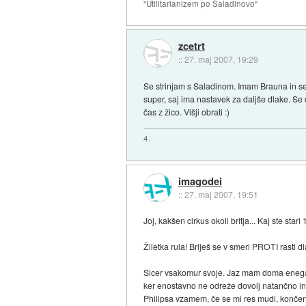
"Utilitarianizem po Saladinovo"
zcetrt
::
27. maj 2007, 19:29
Se strinjam s Saladinom. Imam Brauna in sem s
super, saj ima nastavek za daljše dlake. Se d
čas z žico. Višji obrati :)
4.
imagodei
::
27. maj 2007, 19:51
Joj, kakšen cirkus okoli britja... Kaj ste stari 
Žiletka rula! Briješ se v smeri PROTI rasti d
Sicer vsakomur svoje. Jaz mam doma enega 
ker enostavno ne odreže dovolj natančno in 
Philipsa vzamem, če se mi res mudi, končen 