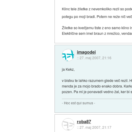
Klinc tele žiletke z nevemkoliko rezil so po
potegu po moji bradi. Potem ne reže nič več
Žiletke so kvečjemu tiste z eno samo klino i
Električne sem imel braun z mrežico, vendar
imagodei
::
27. maj 2007, 21:16
ja Kekz,
v bistvu te lahko razumem glede več rezil. H
menda je za mojo brado enako dobra. Karkoli,
pozen. Pa mi je ponavadi vedno žal, ker bi s 
- Hoc est qui sumus -
roba87
::
27. maj 2007, 21:17