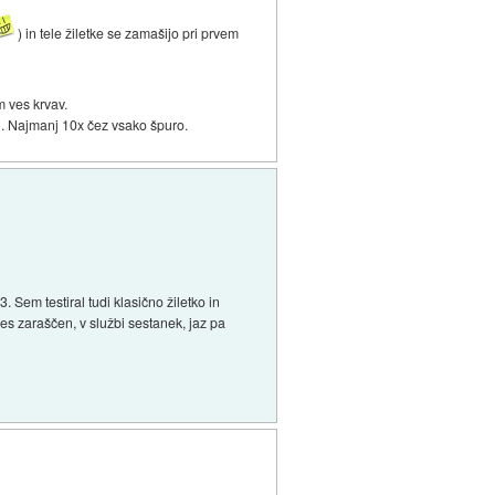
) in tele žiletke se zamašijo pri prvem
m ves krvav.
il. Najmanj 10x čez vsako špuro.
 Sem testiral tudi klasično žiletko in
res zaraščen, v službi sestanek, jaz pa