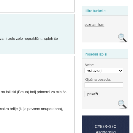
Hitre funkcije
seznam tem
vami zelo zelo nepraktičn... sploh če
Posebni izpisi
Avtor:
Ključna beseda:
so folijski (Braun) bolj primerni za mlajšo
 mokro britje (ki je povsem neuporabno),