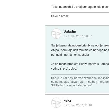
Tako, upam da ti bo kaj pomagalo tole pisan
Have a break!
Saladin
::
27. maj 2007, 20:57
Saj je jasno, da noben brivnik ne obrije tako
AMpak sam raje riskiram malce nepopolnosti z
ponucal - nemajhen strošek)
Je pa resda problem k kožo na vratu - ampak
vedno si prej gotov.
Dobro je kar nosi največ svobodne koristi/
na najhitrejši, najvarnejši in najbolj morale
"Utilitarianizem po Saladinovo"
kekz
::
27. maj 2007, 21:10