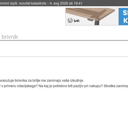
eto za večkratno uporabo
::
4. avg 2026 ob 19:41
 brivnik
 poslužuje brivnika za britje me zanimajo vaše izkušnje.
glav v primeru rotacijskega? Na kaj je potrebno biti pazljiv pri nakupu? Skratka zanim