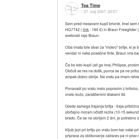
Tea Time
::
27. maj 2007, 20:57
Sem pred mesecem kupil brivnik. Imel sem n
HQ7742 (
link
- 160 €) in Braun Freeglider
svetovali raje Braun.
Oba imata tole stvar za "mokro" britje, ki je 
vendar ni neke posebne finte. Braun ima baj
Če bo kdo kupil (ali ga ima) Philipsa, prosim
Občuti se res na dotik, punca se pa ne pritožu
ampak dobro obrije. Na vratu pa imam rahle 
Ponavadi po vratu malo popravim z britvico,
vneto kožo, zaraščenimi dlakami itd.
Glede samega trajanja britja - traja približn
običajno moram očistit rezila (10-15 sekund)
brado. Če se ne obrijem 2 dni, je potrebno z ž
Kljub jezi pri britju po vratu bom kar ostal
priprava za oblikovanje zaliscev pa ni prav