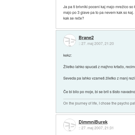
Ja pa ti brivniki poceni kaj majo mrežico s
majo po 3 glave pa to pa nevem kak so kaj. S
kak se reče?
Brane2
::
27. maj 2007, 21:20
kekz:
Žiletko lahko spucaš z majhno krtačo, recim
Seveda pa lahko vzameš žiletko z manj rezili.
Če bi bilo po moje, bi se bril s šisto navadno
On the journey of life, I chose the psycho pa
DimmniBurek
::
27. maj 2007, 21:31