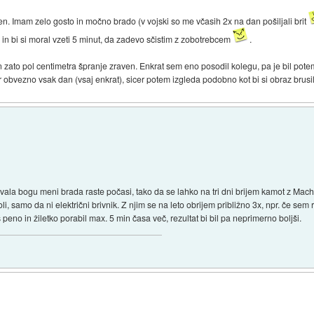
den. Imam zelo gosto in močno brado (v vojski so me včasih 2x na dan pošiljali brit
 in bi si moral vzeti 5 minut, da zadevo sčistim z zobotrebcem
.
n zato pol centimetra špranje zraven. Enkrat sem eno posodil kolegu, pa je bil pote
 obvezno vsak dan (vsaj enkrat), sicer potem izgleda podobno kot bi si obraz brus
vala bogu meni brada raste počasi, tako da se lahko na tri dni brijem kamot z Mach3.
 samo da ni električni brivnik. Z njim se na leto obrijem približno 3x, npr. če sem 
peno in žiletko porabil max. 5 min časa več, rezultat bi bil pa neprimerno boljši.