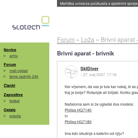
Evropska vesoljska agencija razvija svojo rak
Forum
»
Loža
»
Brivni aparat -
Novice
Brivni aparat - brivnik
arhiv
Forum
SkIDiver
mali oglasi
::
27. maj 2007, 17:18
teme zadnjih 24h
Članki
Ker vrjamem, da vas je tule kar nekaj, ki se
Kaj je bolje? Rotacijsk ali folijski. Koliko 
Zaposlitve
brskaj
Načeloma sem si že ogledal dva modela;
Ostalo
Philips HQ7140
pravila
in
Philips HQ7180
Ima kdo izkušnje s katerim od njiju?