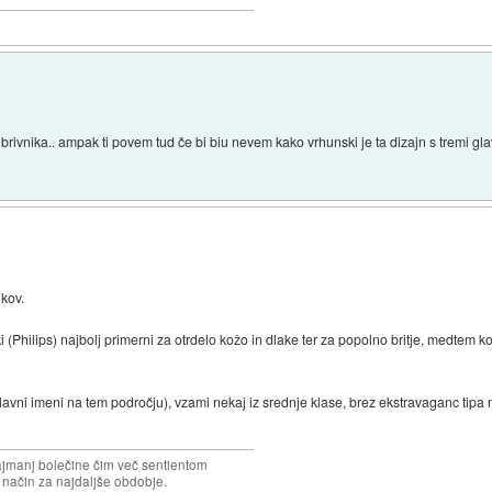
rivnika.. ampak ti povem tud če bi biu nevem kako vrhunski je ta dizajn s tremi gla
ikov.
(Philips) najbolj primerni za otrdelo kožo in dlake ter za popolno britje, medtem ko 
 glavni imeni na tem področju), vzami nekaj iz srednje klase, brez ekstravaganc tipa
najmanj bolečine čim več sentientom
n način za najdaljše obdobje.