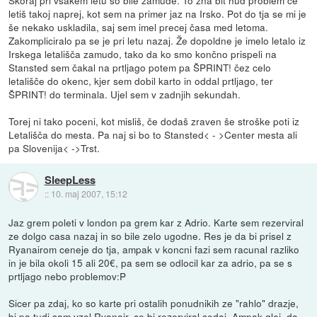
letiš takoj naprej, kot sem na primer jaz na Irsko. Pot do tja se mi je
še nekako uskladila, saj sem imel precej časa med letoma.
Zakompliciralo pa se je pri letu nazaj. Že dopoldne je imelo letalo iz
Irskega letališča zamudo, tako da ko smo končno prispeli na
Stansted sem čakal na prtljago potem pa ŠPRINT! čez celo
letališče do okenc, kjer sem dobil karto in oddal prtljago, ter
ŠPRINT! do terminala. Ujel sem v zadnjih sekundah.
Torej ni tako poceni, kot misliš, če dodaš zraven še stroške poti iz
Letališča do mesta. Pa naj si bo to Stansted< - >Center mesta ali
pa Slovenija< ->Trst.
SleepLess
::
10. maj 2007, 15:12
Jaz grem poleti v london pa grem kar z Adrio. Karte sem rezerviral
ze dolgo casa nazaj in so bile zelo ugodne. Res je da bi prisel z
Ryanairom ceneje do tja, ampak v koncni fazi sem racunal razliko
in je bila okoli 15 ali 20€, pa sem se odlocil kar za adrio, pa se s
prtljago nebo problemov:P
Sicer pa zdaj, ko so karte pri ostalih ponudnikih ze "rahlo" drazje,
bi pa tudi sam vzel Ryanair, ce bi rezerviral sedaj. Ampak glej, da