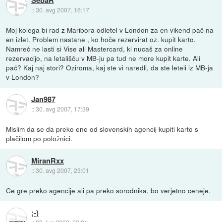
SebaR
::
30. avg 2007, 16:17
Moj kolega bi rad z Maribora odletel v London za en vikend pač na
en izlet. Problem nastane , ko hoče rezervirat oz. kupit karto.
Namreč ne lasti si Vise ali Mastercard, ki nucaš za online
rezervacijo, na letališču v MB-ju pa tud ne more kupit karte. Ali
pač? Kaj naj stori? Oziroma, kaj ste vi naredli, da ste leteli iz MB-ja
v London?
Jan987
::
30. avg 2007, 17:39
Mislim da se da preko ene od slovenskih agencij kupiti karto s
plačilom po položnici.
MiranRxx
::
30. avg 2007, 23:01
Ce gre preko agencije ali pa preko sorodnika, bo verjetno ceneje.
;-)