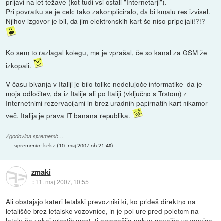
prijavi na let težave (kot tudi vsi ostali "Internetarji").
Pri povratku se je celo tako zakompliciralo, da bi kmalu res izvisel.
Njihov izgovor je bil, da jim elektronskih kart še niso pripeljali!?!?
Ko sem to razlagal kolegu, me je vprašal, če so kanal za GSM že
izkopali.
V času bivanja v Italiji je bilo toliko nedelujoče informatike, da je
moja odločitev, da iz Italije ali po Italiji (vključno s Trstom) z
Internetnimi rezervacijami in brez uradnih papirnatih kart nikamor
več. Italija je prava IT banana republika.
Zgodovina sprememb…
spremenilo:
kekz
(
10. maj 2007 ob 21:40
)
zmaki
::
11. maj 2007, 10:55
Ali obstajajo kateri letalski prevozniki ki, ko prideš direktno na
letališče brez letalske vozovnice, in je pol ure pred poletom na
letalu še nekaj prostih mest, ti omogočijo nakup cenejše vozovnice