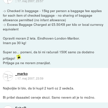
::
17. maj 2007, 23:57
-> Checked in baggage - 15kg per person a baggage fee applies
for each item of checked baggage - no sharing of baggage
allowance permitted (no infant allowance)
-> Excess Baggage Charged at £5.50/€8 per kilo or local currency
equivalent
Opraviti moram 2 leta. Eindhoven-London-Maribor.
Imam pa 30 kg!
Super so... pomeni, da bi mi računali 150€ samo za dodatno
prtljago!
Prtljage pa ne morem zmanjšat.
_marko
::
17. maj 2007, 23:59
Najboljše bi blo, da bi kupil 2 karti oz 2 sedeža.
Bi prišel daaaaleč ceneje skozi. Samo nevem ali je to možno.