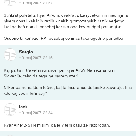
::
9. maj 2007, 21:57
Štirikrat poletel z RyanAir-om, dvakrat z EasyJet-om in med njima
nisem opazil kakšnih razlik - nekih gromozanskih razlik verjetno
tudi ne boš opazil, posebej ker sta oba low-budget ponudnika.
Osebno bi kar vzel RA, posebej če imaš tako ugodno ponudbo.
Sergio
::
9. maj 2007, 22:16
Kaj pa tisti "travel insurance" pri RyanAiru? Na seznamu ni
Slovenije, tako da tega ne morem vzeti.
Nijker pa ne najdem točno, kaj ta insurance dejansko zavaruje. Ima
kdo kaj več informacij?
icek
::
9. maj 2007, 22:34
RyanAir MB-STN mislim, da je v tem času že razprodan.