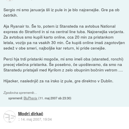
Sergio mi smo januarja šli iz pule in je blo najcenejše. Gre pa ob
četrtkih.
Aja Ryanair to. Še to, potem iz Stansteda na avtobus National
express do Stratford in si na central line tuba. Najcenejša varjanta.
Za avtobus smo kupili karto online, cca 20 min za pristankom
letala, vozijo pa na vsakih 30 min. Če kupiš online imaš zagotovljen
sedež v obe smeri, najboljše kar return, ki pride cenejše.
Perci hja trdi pristanki mogoče, mi smo imeli oba (stansted, ronchi)
precej všečna pristanka. Še posebno, če upoštevamo, da smo na
Stanstedu pristajali med Kyrilom z zelo obupnim bočnim vetrom ....
Hijacker, naslednjič za na irsko iz pule, gre direktno v Dublin.
Zgodovina sprememb…
spremenil:
BluPhenix
(
11. maj 2007 ob 23:30
)
Modri dirkač
::
14. maj 2007, 19:04