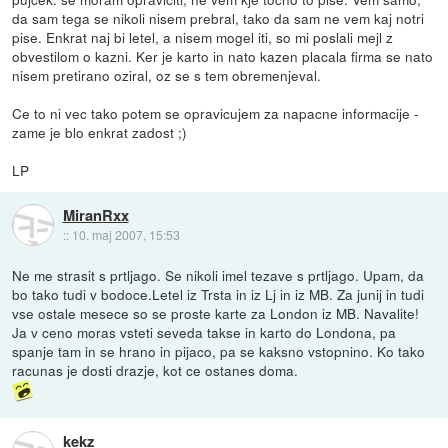
da sam tega se nikoli nisem prebral, tako da sam ne vem kaj notri
pise. Enkrat naj bi letel, a nisem mogel iti, so mi poslali mejl z
obvestilom o kazni. Ker je karto in nato kazen placala firma se nato
nisem pretirano oziral, oz se s tem obremenjeval.
Ce to ni vec tako potem se opravicujem za napacne informacije -
zame je blo enkrat zadost ;)
LP
MiranRxx
::
10. maj 2007, 15:53
Ne me strasit s prtljago. Se nikoli imel tezave s prtljago. Upam, da
bo tako tudi v bodoce.Letel iz Trsta in iz Lj in iz MB. Za junij in tudi
vse ostale mesece so se proste karte za London iz MB. Navalite!
Ja v ceno moras vsteti seveda takse in karto do Londona, pa
spanje tam in se hrano in pijaco, pa se kaksno vstopnino. Ko tako
racunas je dosti drazje, kot ce ostanes doma.
kekz