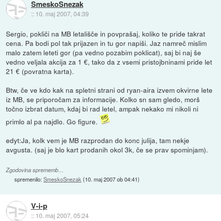
SmeskoSnezak
::
10. maj 2007, 04:39
Sergio, pokliči na MB letališče in povprašaj, koliko te pride takrat
cena. Pa bodi pol tak prijazen in tu gor napiši. Jaz namreč mislim
malo zatem leteti gor (pa vedno pozabim poklicat), saj bi naj še
vedno veljala akcija za 1 €, tako da z vsemi pristojbninami pride let
21 € (povratna karta).
Btw, če ve kdo kak na spletni strani od ryan-aira izvem okvirne lete
iz MB, se priporočam za informacije. Kolko sn sam gledo, morš
točno izbrat datum, kdaj bi rad letel, ampak nekako mi nikoli ni
primlo al pa najdlo. Go figure.
edyt:Ja, kolk vem je MB razprodan do konc julija, tam nekje
avgusta. (saj je blo kart prodanih okol 3k, če se prav spominjam).
Zgodovina sprememb…
spremenilo:
SmeskoSnezak
(
10. maj 2007 ob 04:41
)
V-i-p
::
10. maj 2007, 05:24