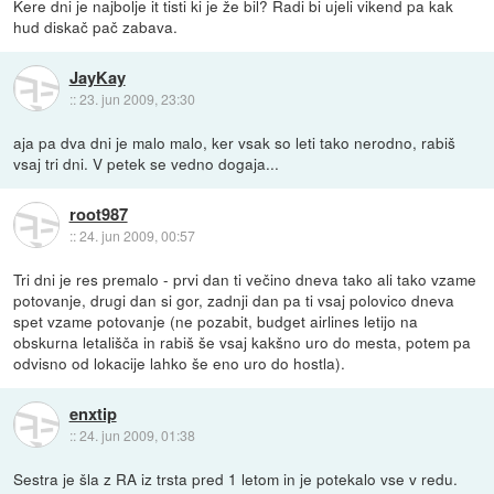
Kere dni je najbolje it tisti ki je že bil? Radi bi ujeli vikend pa kak
hud diskač pač zabava.
JayKay
::
23. jun 2009, 23:30
aja pa dva dni je malo malo, ker vsak so leti tako nerodno, rabiš
vsaj tri dni. V petek se vedno dogaja...
root987
::
24. jun 2009, 00:57
Tri dni je res premalo - prvi dan ti večino dneva tako ali tako vzame
potovanje, drugi dan si gor, zadnji dan pa ti vsaj polovico dneva
spet vzame potovanje (ne pozabit, budget airlines letijo na
obskurna letališča in rabiš še vsaj kakšno uro do mesta, potem pa
odvisno od lokacije lahko še eno uro do hostla).
enxtip
::
24. jun 2009, 01:38
Sestra je šla z RA iz trsta pred 1 letom in je potekalo vse v redu.