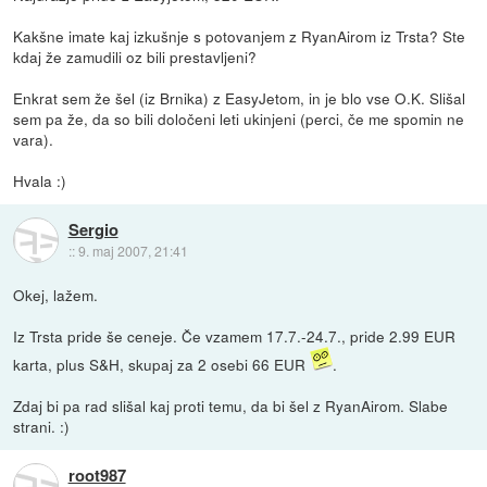
Kakšne imate kaj izkušnje s potovanjem z RyanAirom iz Trsta? Ste
kdaj že zamudili oz bili prestavljeni?
Enkrat sem že šel (iz Brnika) z EasyJetom, in je blo vse O.K. Slišal
sem pa že, da so bili določeni leti ukinjeni (perci, če me spomin ne
vara).
Hvala :)
Sergio
::
9. maj 2007, 21:41
Okej, lažem.
Iz Trsta pride še ceneje. Če vzamem 17.7.-24.7., pride 2.99 EUR
karta, plus S&H, skupaj za 2 osebi 66 EUR
.
Zdaj bi pa rad slišal kaj proti temu, da bi šel z RyanAirom. Slabe
strani. :)
root987