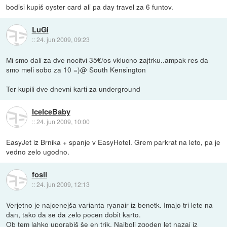
bodisi kupiš oyster card ali pa day travel za 6 funtov.
LuGi
::
24. jun 2009, 09:23
Mi smo dali za dve nocitvi 35€/os vklucno zajtrku..ampak res da
smo meli sobo za 10 =)@ South Kensington
Ter kupili dve dnevni karti za underground
IceIceBaby
::
24. jun 2009, 10:00
EasyJet iz Brnika + spanje v EasyHotel. Grem parkrat na leto, pa je
vedno zelo ugodno.
fosil
::
24. jun 2009, 12:13
Verjetno je najcenejša varianta ryanair iz benetk. Imajo tri lete na
dan, tako da se da zelo pocen dobit karto.
Ob tem lahko uporabiš še en trik. Najbolj zgoden let nazaj iz