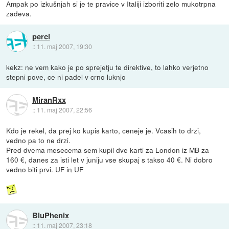
Ampak po izkušnjah si je te pravice v Italiji izboriti zelo mukotrpna
zadeva.
perci
::
11. maj 2007, 19:30
kekz: ne vem kako je po sprejetju te direktive, to lahko verjetno
stepni pove, ce ni padel v crno luknjo
MiranRxx
::
11. maj 2007, 22:56
Kdo je rekel, da prej ko kupis karto, ceneje je. Vcasih to drzi,
vedno pa to ne drzi.
Pred dvema mesecema sem kupil dve karti za London iz MB za
160 €, danes za isti let v juniju vse skupaj s takso 40 €. Ni dobro
vedno biti prvi. UF in UF
BluPhenix
::
11. maj 2007, 23:18