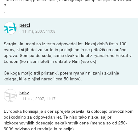
?
.
perci
::
11. maj 2007, 11:08
Sergio: Ja, meni so iz trsta odpovedal let. Nazaj dobiš tistih 100
evrov, ki si jih dal za karte in pristojbine in se pritožiš na sončno
upravo. Sem pa do sedaj samo dvakrat letel z ryanairom. Enkrat v
London (ko nisem letel) in enkrat v Rim (vse ok).
Če koga motijo trdi pristanki, potem ryanair ni zanj (izkušnje
kolega, ki je z njimi naredil cca 50 letov).
kekz
::
11. maj 2007, 11:17
Evropska komisija je sicer sprejela pravila, ki določajo prevoznikom
odškodnino za odpovedan let. Te niso tako nizke, saj pri
nizkocenovnikih dosegajo nekajkratnik cene (menda so od 250-
600€ odvisno od razdalje in relacije).