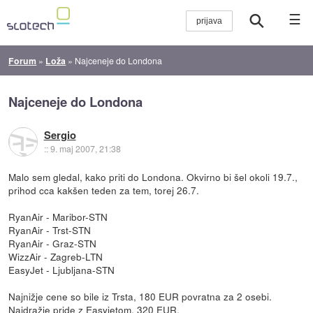
☰
Forum
»
Loža
»
Najceneje do Londona
Najceneje do Londona
Sergio
::
9. maj 2007, 21:38
Malo sem gledal, kako priti do Londona. Okvirno bi šel okoli 19.7.,
prihod cca kakšen teden za tem, torej 26.7.
RyanAir - Maribor-STN
RyanAir - Trst-STN
RyanAir - Graz-STN
WizzAir - Zagreb-LTN
EasyJet - Ljubljana-STN
Najnižje cene so bile iz Trsta, 180 EUR povratna za 2 osebi.
Najdražje pride z Easyjetom, 320 EUR.