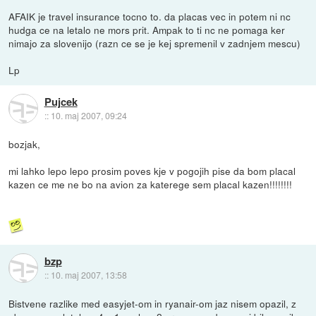
AFAIK je travel insurance tocno to. da placas vec in potem ni nc
hudga ce na letalo ne mors prit. Ampak to ti nc ne pomaga ker
nimajo za slovenijo (razn ce se je kej spremenil v zadnjem mescu)
Lp
Pujcek
::
10. maj 2007, 09:24
bozjak,
mi lahko lepo lepo prosim poves kje v pogojih pise da bom placal
kazen ce me ne bo na avion za katerege sem placal kazen!!!!!!!!
bzp
::
10. maj 2007, 13:58
Bistvene razlike med easyjet-om in ryanair-om jaz nisem opazil, z