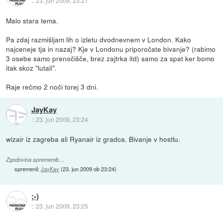
::
23. jun 2009, 23:21
Malo stara tema.
Pa zdaj razmišljam lih o izletu dvodnevnem v London. Kako
najceneje tja in nazaj? Kje v Londonu priporočate bivanje? (rabimo
3 osebe samo prenočišče, brez zajtrka itd) samo za spat ker bomo
itak skoz "lutali".
Raje rečmo 2 noči torej 3 dni.
JayKay
::
23. jun 2009, 23:24
wizair iz zagreba ali Ryanair iz gradca. Bivanje v hostlu.
Zgodovina sprememb…
spremenil:
JayKay
(
23. jun 2009 ob 23:24
)
;-)
::
23. jun 2009, 23:25