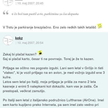
::
10. maj 2007, 20:45
+ če boš tam pustil avto, parkirnina za čas dopusta
V Trstu je parkiranje brezplačno. Eno zelo redkih takih letališč
kekz
::
10. maj 2007, 20:54
Zakaj bi plačal kazen?
Saj si plačal karto, česar ti ne povrnejo. Torej je že to kazen.
Prtljaga se očitno res pogosto izgubi. Lani sem letal v Grčijo in tisti
"vlakec", ki je vozil prtljago na en avion, je med vožnjo izgubil ene 3
kufre.
Letos sem letal po Italiji, moja prtljaga je prišla za mano 2 leta
kasneje z enimi 5 nalepkami kot dokazilo, kam vse je zašla. Če
prestopaš, večkrat zamutijo.
Po Italiji sem letal z italijansko podružnico Lufthanse (AirOne). Imel
sem karto kupljeno preko Interneta, pa sem imel zato vedno pri