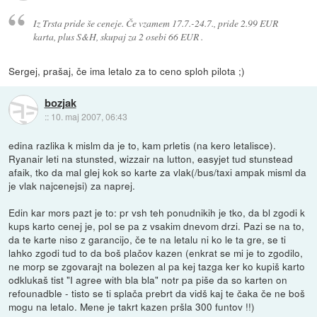
Iz Trsta pride še ceneje. Če vzamem 17.7.-24.7., pride 2.99 EUR
karta, plus S&H, skupaj za 2 osebi 66 EUR .
Sergej, prašaj, če ima letalo za to ceno sploh pilota ;)
bozjak
::
10. maj 2007, 06:43
edina razlika k mislm da je to, kam prletis (na kero letalisce).
Ryanair leti na stunsted, wizzair na lutton, easyjet tud stunstead
afaik, tko da mal glej kok so karte za vlak(/bus/taxi ampak misml da
je vlak najcenejsi) za naprej.
Edin kar mors pazt je to: pr vsh teh ponudnikih je tko, da bl zgodi k
kups karto cenej je, pol se pa z vsakim dnevom drzi. Pazi se na to,
da te karte niso z garancijo, če te na letalu ni ko le ta gre, se ti
lahko zgodi tud to da boš plačov kazen (enkrat se mi je to zgodilo,
ne morp se zgovarajt na bolezen al pa kej tazga ker ko kupiš karto
odklukaš tist "I agree with bla bla" notr pa piše da so karten on
refounadble - tisto se ti splača prebrt da vidš kaj te čaka če ne boš
mogu na letalo. Mene je takrt kazen pršla 300 funtov !!)