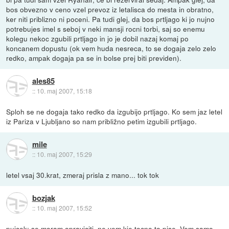
bos obvezno v ceno vzel prevoz iz letalisca do mesta in obratno,
ker niti priblizno ni poceni. Pa tudi glej, da bos prtljago ki jo nujno
potrebujes imel s seboj v neki mansji rocni torbi, saj so enemu
kolegu nekoc zgubili prtljago in jo je dobil nazaj komaj po
koncanem dopustu (ok vem huda nesreca, to se dogaja zelo zelo
redko, ampak dogaja pa se in bolse prej biti previden).
ales85
::
10. maj 2007, 15:18
Sploh se ne dogaja tako redko da izgubijo prtljago. Ko sem jaz letel
iz Pariza v Ljubljano so nam približno petim izgubili prtljago.
mile
::
10. maj 2007, 15:29
letel vsaj 30.krat, zmeraj prisla z mano... tok tok
bozjak
::
10. maj 2007, 15:52
pujcek: se moram opraviciti, ne vem kje tocno to pise. Vem samo,