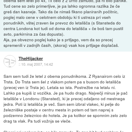
obema sem letel po 4x, 1x celo z 2 urno zamudo, pa ni bilo panike.
Tud cene so zelo primerljive, je pa lahko ogromna razlika že če
greš dan kasneje. Tako da če nimaš fiksno planiranih počitnic,
poglej malo cene v celotnem obdobju ki ti ustreza pri vseh
ponudnikih, vštej zraven še prevoz do letališča (s Stansteda do
centra Londona kot tudi od doma do letališča + če boš tam pustil
avto, parkirnina za čas dopusta).
Aja, pa obvezno poglej kako je s prtljago, vem da so precej
spremenili v zadnjih časih, (skoraj) vsak kos prtljage doplačaš.
TheHijacker
::
10. maj 2007, 14:42
Sam sem tudi že letel z obema ponudnikoma. Z Ryanairom celo iz
Trsta. Do Trsta sem šel z vlakom potem pa s busom do letališča
(precej ven iz Trsta je). Letala so ista. Postrežbe na letalu ni.
Lahko pa kupiš iz vozička. Je pa hudo drago. Največji minus je pač
letališče v Londonu (Stansted), ki je precej odaljeno od mestnega
jedra. Poti iz letališča je več. Sam sem izbral vlakec, ki pelje do
železniške postaje v centru mesta in potem od tam naprej s
podzemno železnico do hotela. Je pa kolikor se spomnim zelo zelo
drag ta vlak. Pa tudi vožnja se vleče.
Skoraj pri vsakem letu so bile zamude. To zna bit hud problem če