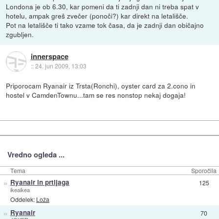
Londona je ob 6.30, kar pomeni da ti zadnji dan ni treba spat v
hotelu, ampak greš zvečer (ponoči?) kar direkt na letališče.
Pot na letališče ti tako vzame tok časa, da je zadnji dan običajno
zgubljen.
innerspace
::
24. jun 2009, 13:03
Priporocam Ryanair iz Trsta(Ronchi), oyster card za 2.cono in
hostel v CamdenTownu...tam se res nonstop nekaj dogaja!
Vredno ogleda ...
Tema
Sporočila
»
Ryanair in prtljaga
125
ikeaikea
Oddelek:
Loža
»
Ryanair
70