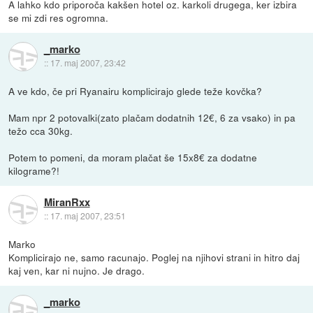
A lahko kdo priporoča kakšen hotel oz. karkoli drugega, ker izbira
se mi zdi res ogromna.
_marko
::
17. maj 2007, 23:42
A ve kdo, če pri Ryanairu komplicirajo glede teže kovčka?
Mam npr 2 potovalki(zato plačam dodatnih 12€, 6 za vsako) in pa
težo cca 30kg.
Potem to pomeni, da moram plačat še 15x8€ za dodatne
kilograme?!
MiranRxx
::
17. maj 2007, 23:51
Marko
Komplicirajo ne, samo racunajo. Poglej na njihovi strani in hitro daj
kaj ven, kar ni nujno. Je drago.
_marko