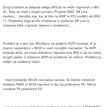
Drugi problem je deljenje istega IRQ-ja na večih napravah v Win
2k. Tako so imeli v mojem primeru Prophet MX2, SB Live,
modem,... (skratka vse, kar je bilo na AGP in PCI vodilih) isti IRQ
11. Posledica tega je bilo hreščanje in poklanje SB Live-a,
utripanje slike v igricah, težave z modemom,....
Problem je v tem, ker Win2kpro ne podpira ACPI funkcije, ki jo
imamo nastavljeno v BIOS-u vseh novejših mamaplat. Ta ASPI
funkcija skrbi, da imajo določene naprave svoj IRQ in še za nekaj
drugih zadev. Z izklopom ASPI-ja problema ne rešimo. Problem je
rešljiv na naslednji način:
- med instalacijo Win2k nas setup vpraša, če želimo instalirati
dodatne RAID in SCSI naprave in da naj pritisnemo F6. Takrat
namesto F6 pritisnemo F5.
- setup nam ponudi dodatne možnosti in tu izberemo STANDARD