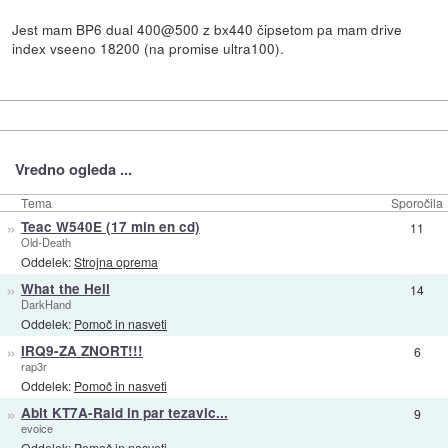
Jest mam BP6 dual 400@500 z bx440 čipsetom pa mam drive
index vseeno 18200 (na promise ultra100).
Vredno ogleda ...
Tema
Sporočila
»
Teac W540E (17 min en cd)
11
Old-Death
Oddelek:
Strojna oprema
»
What the Hell
14
DarkHand
Oddelek:
Pomoč in nasveti
»
IRQ9-ZA ZNORT!!!
6
rap3r
Oddelek:
Pomoč in nasveti
»
Abit KT7A-Raid in par tezavic...
9
evoice
Oddelek:
Pomoč in nasveti