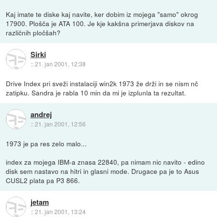
Kaj imate te diske kaj navite, ker dobim iz mojega "samo" okrog
17900. Plošča je ATA 100. Je kje kakšna primerjava diskov na
različnih pločšah?
Sirki
::
21. jan 2001, 12:38
Drive Index pri sveži instalaciji win2k 1973 že drži in se nism nč
zatipku. Sandra je rabla 10 min da mi je izplunla ta rezultat.
andrej
::
21. jan 2001, 12:56
1973 je pa res zelo malo...
index za mojega IBM-a znasa 22840, pa nimam nic navito - edino
disk sem nastavo na hitri in glasni mode. Drugace pa je to Asus
CUSL2 plata pa P3 866.
jetam
::
21. jan 2001, 13:24