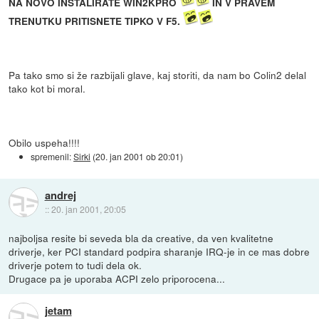
NA NOVO INSTALIRATE WIN2KPRO
IN V PRAVEM
TRENUTKU PRITISNETE TIPKO V F5.
Pa tako smo si že razbijali glave, kaj storiti, da nam bo Colin2 delal
tako kot bi moral.
Obilo uspeha!!!!
spremenil:
Sirki
(
20. jan 2001 ob 20:01
)
andrej
::
20. jan 2001, 20:05
najboljsa resite bi seveda bla da creative, da ven kvalitetne
driverje, ker PCI standard podpira sharanje IRQ-je in ce mas dobre
driverje potem to tudi dela ok.
Drugace pa je uporaba ACPI zelo priporocena...
jetam