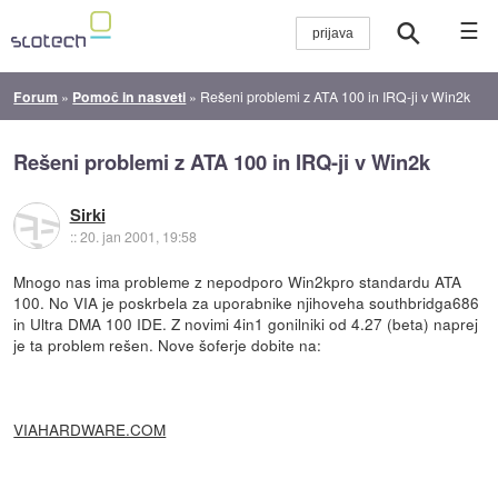
☰
Forum
»
Pomoč in nasveti
»
Rešeni problemi z ATA 100 in IRQ-ji v Win2k
Rešeni problemi z ATA 100 in IRQ-ji v Win2k
Sirki
::
20. jan 2001, 19:58
Mnogo nas ima probleme z nepodporo Win2kpro standardu ATA
100. No VIA je poskrbela za uporabnike njihoveha southbridga686
in Ultra DMA 100 IDE. Z novimi 4in1 gonilniki od 4.27 (beta) naprej
je ta problem rešen. Nove šoferje dobite na:
VIAHARDWARE.COM