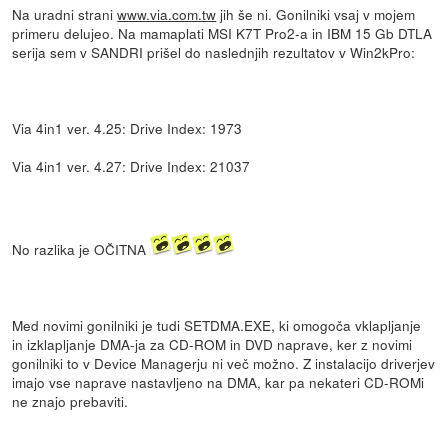
Na uradni strani
www.via.com.tw
jih še ni. Gonilniki vsaj v mojem
primeru delujeo. Na mamaplati MSI K7T Pro2-a in IBM 15 Gb DTLA
serija sem v SANDRI prišel do naslednjih rezultatov v Win2kPro:
Via 4in1 ver. 4.25: Drive Index: 1973
Via 4in1 ver. 4.27: Drive Index: 21037
No razlika je OČITNA
Med novimi gonilniki je tudi SETDMA.EXE, ki omogoča vklapljanje
in izklapljanje DMA-ja za CD-ROM in DVD naprave, ker z novimi
gonilniki to v Device Managerju ni več možno. Z instalacijo driverjev
imajo vse naprave nastavljeno na DMA, kar pa nekateri CD-ROMi
ne znajo prebaviti.