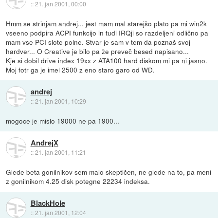
::
21. jan 2001, 00:00
Hmm se strinjam andrej... jest mam mal starejšo plato pa mi win2k
vseeno podpira ACPI funkcijo in tudi IRQji so razdeljeni odlično pa
mam vse PCI slote polne. Stvar je sam v tem da poznaš svoj
hardver... O Creative je bilo pa že preveč besed napisano...
Kje si dobil drive index 19xx z ATA100 hard diskom mi pa ni jasno.
Moj fotr ga je imel 2500 z eno staro garo od WD.
andrej
::
21. jan 2001, 10:29
mogoce je mislo 19000 ne pa 1900...
AndrejX
::
21. jan 2001, 11:21
Glede beta gonilnikov sem malo skeptičen, ne glede na to, pa meni
z gonilnikom 4.25 disk potegne 22234 indeksa.
BlackHole
::
21. jan 2001, 12:04