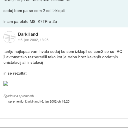
sedaj bom pa se com 2 sel izklopit
imam pa plato MSI K7TPro-2a
DarkHand
::
6. jan 2002, 18:25
fantje najlepsa vam hvala sedaj ko sem izklopil se com2 so se IRQ-
ji avtomatsko razporedili tako kot je treba brez kaksnih dodatnih
unistalacij ali instalacij
in se rezultat
Zgodovina sprememb…
spremenilo:
DarkHand
(
6. jan 2002 ob 18:25
)