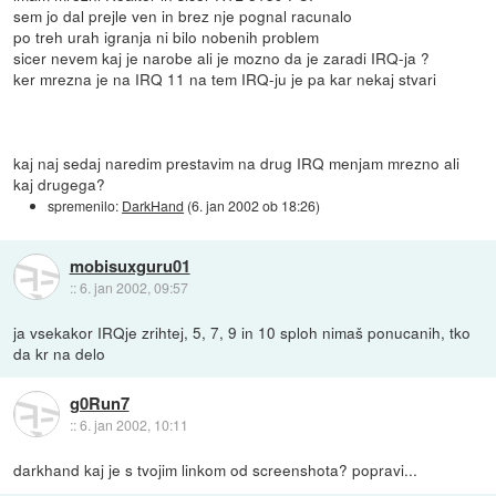
sem jo dal prejle ven in brez nje pognal racunalo
po treh urah igranja ni bilo nobenih problem
sicer nevem kaj je narobe ali je mozno da je zaradi IRQ-ja ?
ker mrezna je na IRQ 11 na tem IRQ-ju je pa kar nekaj stvari
kaj naj sedaj naredim prestavim na drug IRQ menjam mrezno ali
kaj drugega?
spremenilo:
DarkHand
(
6. jan 2002 ob 18:26
)
mobisuxguru01
::
6. jan 2002, 09:57
ja vsekakor IRQje zrihtej, 5, 7, 9 in 10 sploh nimaš ponucanih, tko
da kr na delo
g0Run7
::
6. jan 2002, 10:11
darkhand kaj je s tvojim linkom od screenshota? popravi...