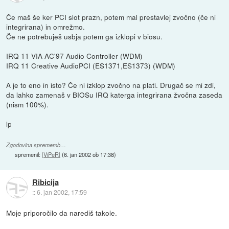
Če maš še ker PCI slot prazn, potem mal prestavlej zvočno (če ni
integrirana) in omrežmo.
Če ne potrebuješ usbja potem ga izklopi v biosu.
IRQ 11 VIA AC'97 Audio Controller (WDM)
IRQ 11 Creative AudioPCI (ES1371,ES1373) (WDM)
A je to eno in isto? Če ni izklop zvočno na plati. Drugač se mi zdi,
da lahko zamenaš v BIOSu IRQ katerga integrirana žvočna zaseda
(nism 100%).
lp
Zgodovina sprememb…
spremenil:
|ViPeR|
(
6. jan 2002 ob 17:38
)
Ribicija
::
6. jan 2002, 17:59
Moje priporočilo da narediš takole.