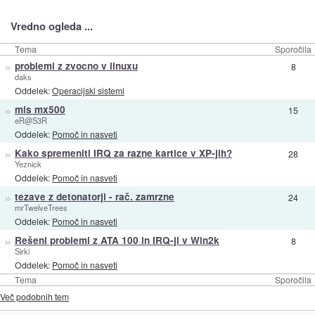
Vredno ogleda ...
Tema
Sporočila
»
problemi z zvocno v linuxu
8
daks
Oddelek:
Operacijski sistemi
»
mis mx500
15
eR@S3R
Oddelek:
Pomoč in nasveti
»
Kako spremeniti IRQ za razne kartice v XP-jih?
28
Yeznick
Oddelek:
Pomoč in nasveti
»
tezave z detonatorji - rač. zamrzne
24
mrTwelveTrees
Oddelek:
Pomoč in nasveti
»
Rešeni problemi z ATA 100 in IRQ-ji v Win2k
8
Sirki
Oddelek:
Pomoč in nasveti
Tema
Sporočila
Več podobnih tem