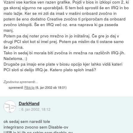
Vzami vse kartice ven razen grafike. Pojdi v bios in izklopi com 2, ki
ga skoraj sigurno ne uporabljaš. S tem boš sprostil še en IRQ in bo
malo lažje. Ker se mi zdi da imaš v mašini onboard zvočno in
potem še eno dodatno Creative zvočno ti priporočam da onboard
zvočno izklopiš. Še en IRQ več oz. ena naprava ki ga zaseda
manj.
Potem pa daj noter prvo mrežno in jo inštaliraj. Če gre jo daj v
drugi PCI slot kot si imel prej. Potem pa mislim da ti ostane samo
še zvočna.
Tako in sedaj bi morala biti zvočna in mrežna na različnih IRQ-jih.
Načeloma. :)
Drugače pa imajo ene plate v biosu opcijo kjer lahko vidiš kateri
PCI sloti si delijo IRQ-je. Katero plato sploh imaš?
Zgodovina sprememb…
spremenil:
Ribicija
(
6. jan 2002 ob 18:01
)
DarkHand
::
6. jan 2002, 18:12
ok sedaj sem naredil tole
integrirano zvocno sem Disable-ov
USB je ki jih ne rabim sem disable-ov