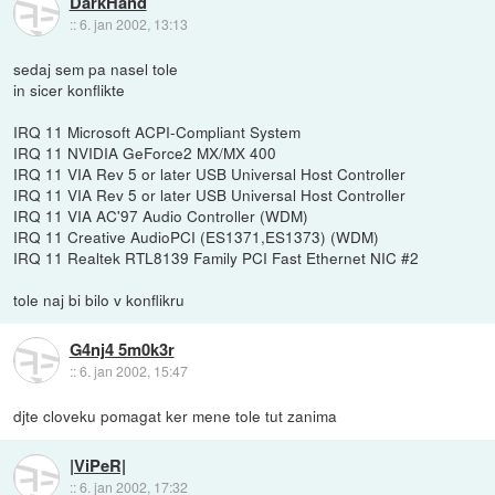
DarkHand
::
6. jan 2002, 13:13
sedaj sem pa nasel tole
in sicer konflikte
IRQ 11 Microsoft ACPI-Compliant System
IRQ 11 NVIDIA GeForce2 MX/MX 400
IRQ 11 VIA Rev 5 or later USB Universal Host Controller
IRQ 11 VIA Rev 5 or later USB Universal Host Controller
IRQ 11 VIA AC'97 Audio Controller (WDM)
IRQ 11 Creative AudioPCI (ES1371,ES1373) (WDM)
IRQ 11 Realtek RTL8139 Family PCI Fast Ethernet NIC #2
tole naj bi bilo v konflikru
G4nj4 5m0k3r
::
6. jan 2002, 15:47
djte cloveku pomagat ker mene tole tut zanima
|ViPeR|
::
6. jan 2002, 17:32