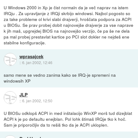
U Windows 2000 in Xp je čist normaln da je več naprav na istem
IRQju . Za upravljanje z IRQji skrbijo windowsi. Najbol pogosto so
za take probleme ol krivi slabi drajverji, hroščata podpora za ACPI
u BIOSu. Se prav probej dobit najnovejše drajverje za vse naprave
k jih maš, upgrejdej BIOS na najnovejšo verzijo, če pa še ne dela
pa mal probej prestavlat kartice po PCI slot dokler ne nejdeš ene
stabilne konfiguracije.
wprasajcek
::
6. jan 2002, 12:46
samo mene se vedno zanima kako se IRQ-je spremeni na
windowsih XP
JLP
::
6. jan 2002, 12:50
U BIOSu odklopš ACPI in med inštalacijo WinXP morš tud dizejblat
ACPI k je po defaultu enejblan. Pol lohk štimaš IRQje tko k hoč.
Sam je priporočljiv da to rešiš tko da je ACPI ukloplen.