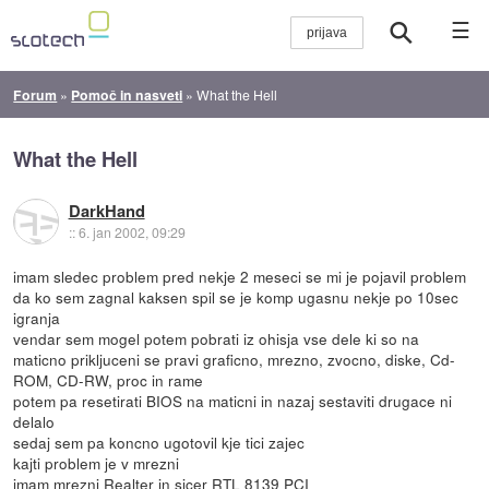
☰
Forum
»
Pomoč in nasveti
»
What the Hell
What the Hell
DarkHand
::
6. jan 2002, 09:29
imam sledec problem pred nekje 2 meseci se mi je pojavil problem
da ko sem zagnal kaksen spil se je komp ugasnu nekje po 10sec
igranja
vendar sem mogel potem pobrati iz ohisja vse dele ki so na
maticno prikljuceni se pravi graficno, mrezno, zvocno, diske, Cd-
ROM, CD-RW, proc in rame
potem pa resetirati BIOS na maticni in nazaj sestaviti drugace ni
delalo
sedaj sem pa koncno ugotovil kje tici zajec
kajti problem je v mrezni
imam mrezni Realter in sicer RTL 8139 PCI