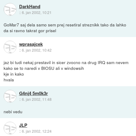
DarkHand
::
6. jan 2002, 10:21
GoMar7 saj dela samo sem prej resetiral streznikk tako da lahko
da si ravno takrat gor prisel
wprasajcek
::
6. jan 2002, 10:42
jaz bi tudi nekaj prestavil in sicer zvocno na drug IRQ sam nevem
kako se to naredi v BIOSU ali v windowsih
kje in kako
hvala
G4nj4 5m0k3r
::
6. jan 2002, 11:48
nebi vedu
JLP
::
6. jan 2002, 12:24