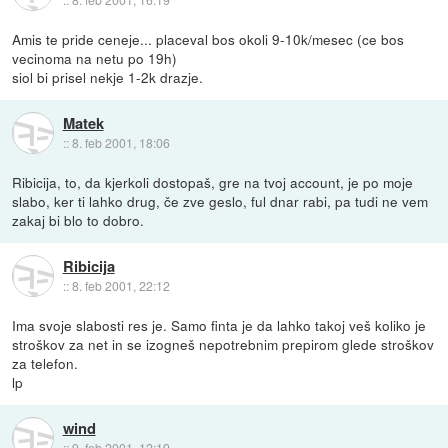
Amis te pride ceneje... placeval bos okoli 9-10k/mesec (ce bos
vecinoma na netu po 19h)
siol bi prisel nekje 1-2k drazje.
Matek
::
8. feb 2001, 18:06
Ribicija, to, da kjerkoli dostopaš, gre na tvoj account, je po moje
slabo, ker ti lahko drug, če zve geslo, ful dnar rabi, pa tudi ne vem
zakaj bi blo to dobro.
Ribicija
::
8. feb 2001, 22:12
Ima svoje slabosti res je. Samo finta je da lahko takoj veš koliko je
stroškov za net in se izogneš nepotrebnim prepirom glede stroškov
za telefon.
lp
wind
::
9. feb 2001, 12:19