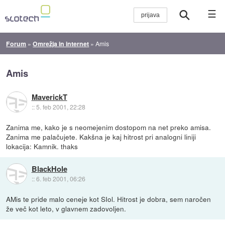
☰
Forum
»
Omrežja in internet
»
Amis
Amis
MaverickT
::
5. feb 2001, 22:28
Zanima me, kako je s neomejenim dostopom na net preko amisa.
Zanima me palačujete. Kakšna je kaj hitrost pri analogni liniji
lokacija: Kamnik. thaks
BlackHole
::
6. feb 2001, 06:26
AMis te pride malo ceneje kot SIol. Hitrost je dobra, sem naročen
že več kot leto, v glavnem zadovoljen.