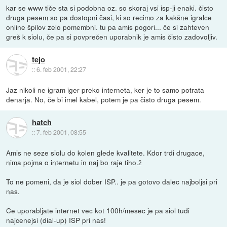
kar se www tiče sta si podobna oz. so skoraj vsi isp-ji enaki. čisto
druga pesem so pa dostopni časi, ki so recimo za kakšne igralce
online špilov zelo pomembni. tu pa amis pogori... če si zahteven
greš k siolu, če pa si povprečen uporabnik je amis čisto zadovoljiv.
tejo
::
6. feb 2001, 22:27
Jaz nikoli ne igram iger preko interneta, ker je to samo potrata
denarja. No, če bi imel kabel, potem je pa čisto druga pesem.
hatch
::
7. feb 2001, 08:55
Amis ne seze siolu do kolen glede kvalitete. Kdor trdi drugace,
nima pojma o internetu in naj bo raje tiho.ž
To ne pomeni, da je siol dober ISP.. je pa gotovo dalec najboljsi pri
nas.
Ce uporabljate internet vec kot 100h/mesec je pa siol tudi
najcenejsi (dial-up) ISP pri nas!