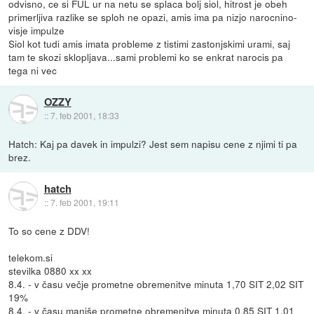
odvisno, ce si FUL ur na netu se splaca bolj siol, hitrost je obeh
primerljiva razlike se sploh ne opazi, amis ima pa nizjo narocnino-
visje impulze
Siol kot tudi amis imata probleme z tistimi zastonjskimi urami, saj
tam te skozi sklopljava...sami problemi ko se enkrat narocis pa
tega ni vec
OZZY
::
7. feb 2001, 18:33
Hatch: Kaj pa davek in impulzi? Jest sem napisu cene z njimi ti pa
brez.
hatch
::
7. feb 2001, 19:11
To so cene z DDV!
telekom.si
stevilka 0880 xx xx
8.4. - v času večje prometne obremenitve minuta 1,70 SIT 2,02 SIT
19%
8.4. - v času manjše prometne obremenitve minuta 0,85 SIT 1,01