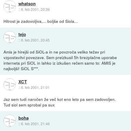
whatson
::
6. feb 2001, 20:39
Hitrost je zadovoljiva,... boljše od Siola...
tejo
::
6. feb 2001, 20:45
Amis je hirejši od SiOL-a in ne povzroča veliko težav pri
vzpostavitvi povezave. Sem preizkusil 5h brezplačne uporabe
interneta pri SiOL in lahko iz izkušen rečem samo to: AMIS je
najboljši! SiOL S***.
XCT
::
6. feb 2001, 21:01
Jaz sem tudi naročen že več kot eno leto pa sem zadovoljen.
Tud siol sem sprobal pa sux
boha
::
6. feb 2001, 21:46