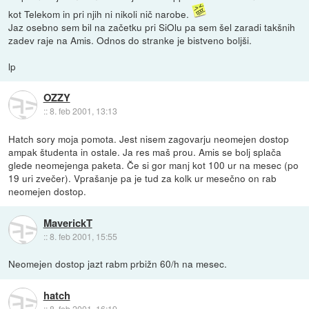
kot Telekom in pri njih ni nikoli nič narobe.
Jaz osebno sem bil na začetku pri SiOlu pa sem šel zaradi takšnih
zadev raje na Amis. Odnos do stranke je bistveno boljši.
lp
OZZY
::
8. feb 2001, 13:13
Hatch sory moja pomota. Jest nisem zagovarju neomejen dostop
ampak študenta in ostale. Ja res maš prou. Amis se bolj splača
glede neomejenga paketa. Če si gor manj kot 100 ur na mesec (po
19 uri zvečer). Vprašanje pa je tud za kolk ur mesečno on rab
neomejen dostop.
MaverickT
::
8. feb 2001, 15:55
Neomejen dostop jazt rabm prbižn 60/h na mesec.
hatch
::
8. feb 2001, 16:19