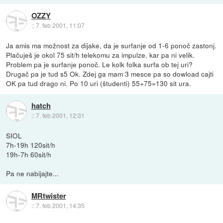
OZZY
::
7. feb 2001, 11:07
Ja amis ma možnost za dijake, da je surfanje od 1-6 ponoč zastonj.
Plačuješ je okol 75 sit/h telekomu za impulze, kar pa ni velik.
Problem pa je surfanje ponoč. Le kolk folka surfa ob tej uri?
Drugač pa je tud s5 Ok. Zdej ga mam 3 mesce pa so dowload cajti
OK pa tud drago ni. Po 10 uri (študenti) 55+75=130 sit ura.
hatch
::
7. feb 2001, 12:31
SIOL
7h-19h 120sit/h
19h-7h 60sit/h
Pa ne nabijajte...
MRtwister
::
7. feb 2001, 14:35