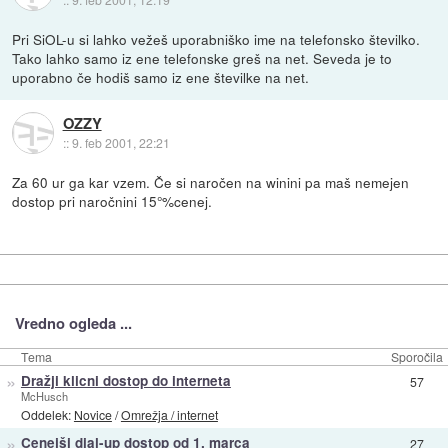
Pri SiOL-u si lahko vežeš uporabniško ime na telefonsko številko.
Tako lahko samo iz ene telefonske greš na net. Seveda je to
uporabno če hodiš samo iz ene številke na net.
OZZY
::
9. feb 2001, 22:21
Za 60 ur ga kar vzem. Če si naročen na winini pa maš nemejen
dostop pri naročnini 15°%cenej.
Vredno ogleda ...
Tema
Sporočila
»
Dražji klicni dostop do interneta
57
McHusch
Oddelek:
Novice
/
Omrežja / internet
»
Cenejši dial-up dostop od 1. marca
27