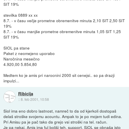
SIT 19%
stevilka 0889 xx xx
8.7. - v času večje prometne obremenitve minuta 2,10 SIT 2,50 SIT
19%
8.7. - v času manjše prometne obremenitve minuta 1,05 SIT 1,25
SIT 19%
SIOL pa stane
Paket z neomejeno uporabo
Naročnina mesečno
4.920,00 5.854,80
Medtem ko je amis pri narocnini 2000 sit cenejsi.. so pa drazji
impulzi...
Ribicija
::
8. feb 2001, 10:58
Siol ima eno dobro lastnost, namreč to da od kjerkoli dostopaš
delaš stroške svojemu acountu. Ampak to je po mojem tudi edina.
Pri Amisu pa je pač tako da grejo vsi stroški na tel. račun.
Je pa nekaj. Amis ima ful boljši teh. support. SiOL se obnaša isto