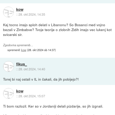
kow
::
28. okt 2024, 14:35
Kaj tocno imajo sploh delati v Libanonu? So Bosanci med vojno
bezali v Zimbabve? Tvoje teorije o zlobnih Zidih imajo vec lukenj kot
svicarski sir.
Zgodovina sprememb…
spremenil:
kow
(
28. okt 2024 ob 14:37
)
fikus_
::
28. okt 2024, 14:40
Torej bi naj ostali v IL in čakali, da jih pobijejo?!
kow
::
28. okt 2024, 15:07
Ti bom razlozil. Ker so v Jordaniji delali pizdarije, so jih izgnali.