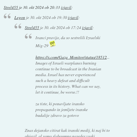
Strel455
je
30. okt 2024 ob 20:33
izjavil
:
Legon
je
30. okt 2024 ob 19:30
izjavil
:
Strel455
je
30. okt 2024 ob 17:24
izjavil
:
Iranci pravijo, da so sestrelili Izraelski
Mig-29
https://x.com/Gaza_Monitor/status/18512
...
Images of Israeli warplanes burning
continue to be broadcast in the Iranian
media. Israel has never experienced
such a heavy defeat and difficult
process in its history. What can we say,
let it continue, be worse.!!
za tiste, ki ponavljate iransko
propagando in jemljete iranske
budalije zdravo za gotovo
Znas dejansko citirat kak iranski medij, ki naj bi to
objavil, al samo slaboumno nasedes vsaki