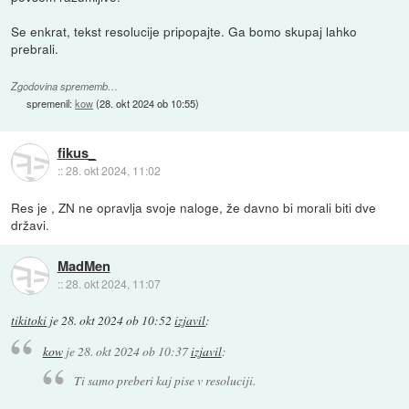
Se enkrat, tekst resolucije pripopajte. Ga bomo skupaj lahko
prebrali.
Zgodovina sprememb…
spremenil:
kow
(
28. okt 2024 ob 10:55
)
fikus_
::
28. okt 2024, 11:02
Res je , ZN ne opravlja svoje naloge, že davno bi morali biti dve
državi.
MadMen
::
28. okt 2024, 11:07
tikitoki
je
28. okt 2024 ob 10:52
izjavil
:
kow
je
28. okt 2024 ob 10:37
izjavil
:
Ti samo preberi kaj pise v resoluciji.