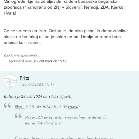
Mimogrede, kje na zemljevidu najdem bosanska begunska
taborisca (financirano od ZN) v Sloveniji, Nemciji, ZDA. Kjerkoli.
Hvala!
Ce se vrnemo na Iran. Ocitno je, da niso glasni in da povracilne
akcije ne bo takoj ali pa je sploh ne bo. Dobljeno rundo bom
pripisal kar Izraelu.
Zgodovina sprememb…
spremenil:
kow
(
28. okt 2024 ob 15:12
)
Fritz
::
28. okt 2024, 15:17
Kalibri
je
28. okt 2024 ob 13:51
izjavil
:
fikus_
je
28. okt 2024 ob 11:02
izjavil
:
Res je , ZN ne opravlja svoje naloge, že davno bi
morali biti dve državi.
Čim prej. In potem naj se preživljajo sami brez EU denarja.