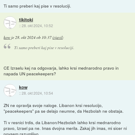
Ti samo preberi kaj pise v resoluciji.
tikitoki
::
28. okt 2024, 10:52
kow
je
28. okt 2024 ob 10:37
izjavil
:
Ti samo preberi kaj pise v resoluciji.
CE Izraelu kej na odgovarja, lahko krsi mednarodno pravo in
napada UN peacekeepers?
kow
::
28. okt 2024, 10:54
ZN ne opravlja svoje naloge. Libanon krsi resolucijo,
"peacekeepers" pa se delajo neumne, da Hezbolah ne obstaja.
Ti v resnici trdis, da Libanon/Hezbolah lahko krsi mednarodno
pravo, Izrael pa ne. Imas dvojna merila. Zakaj jih imas, mi sicer ni
povsem razumljivo.