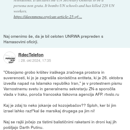
persona non grata. It bombs UN schools and has killed 228 UN
workers.
https://dawnmena.org/can-article-25-of-...
Naj omenimo še, da je bil celoten UNRWA prepreden s
Hamasovimi oficirji.
RdecTelefon
::
28. okt 2024, 17:35
"Obsojamo grobo kršitev iraškega zračnega prostora in
suverenosti, ki jo je zagrešila sionistična entiteta, ki je 26. oktobra
izvedla napad na Islamsko republiko Iran," je v protestnem pismu
Varnostnemu svetu in generalnemu sekretarju ZN-a sporočila
vlada v Iraku, poroča francoska tiskovna agencija AFP. rtvslo.ru
Kaj je zdaj to neko jokanje od kozojebačov?? Sploh, ker bi jim
izrael lahko razf*kal še marsikaj drugega pa jim ni!
Naj se rajši jočejo za tistimi balističnimi raketami in droni kaj jih
pošiljajo Darth Putinu.