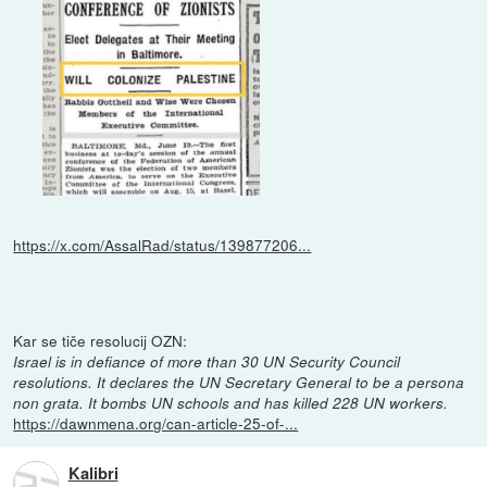
https://x.com/AssalRad/status/139877206...
Kar se tiče resolucij OZN:
Israel is in defiance of more than 30 UN Security Council
resolutions. It declares the UN Secretary General to be a persona
non grata. It bombs UN schools and has killed 228 UN workers.
https://dawnmena.org/can-article-25-of-...
Kalibri