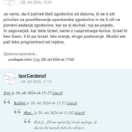
::
28. okt 2024, 15:24
Ja vemo, da ti začneš šteti zgodovino od datuma, ki se ti zdi
priročen za poveličevanje opankarske zgodovine in da ti nič ne
pomeni sedanja zgodovina. kar so si skuhali, naj se pojedo.
In zagovarjaš, kar dela Izrael, samo z nasprotnega konca. Izrael bi
kao Gazo, ti bi pa Izrael. Isto sranje, drugo poslovanje. Muslici ste
pač tako programirani od rojstva.
Zgodovina sprememb…
predlagalo izbris:
Fritz
(
28. okt 2024 ob 17:02
)
IgorCardanof
::
28. okt 2024, 17:12
Fritz
je
28. okt 2024 ob 15:17
izjavil
:
Kalibri
je
28. okt 2024 ob 13:51
izjavil
:
fikus_
je
28. okt 2024 ob 11:02
izjavil
:
Res je , ZN ne opravlja svoje naloge, že
davno bi morali biti dve državi.