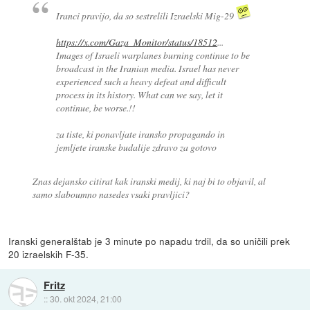
Iranci pravijo, da so sestrelili Izraelski Mig-29
https://x.com/Gaza_Monitor/status/18512
...
Images of Israeli warplanes burning continue to be
broadcast in the Iranian media. Israel has never
experienced such a heavy defeat and difficult
process in its history. What can we say, let it
continue, be worse.!!
za tiste, ki ponavljate iransko propagando in
jemljete iranske budalije zdravo za gotovo
Znas dejansko citirat kak iranski medij, ki naj bi to objavil, al
samo slaboumno nasedes vsaki pravljici?
Iranski generalštab je 3 minute po napadu trdil, da so uničili prek
20 izraelskih F-35.
Fritz
::
30. okt 2024, 21:00