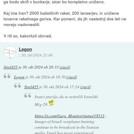
ga bodo skrili v bunkerje, sicer bo kompletno uničeno.
Kaj ima Iran? 2000 balističnih raket, 200 lanserjev, in uničene
tovarne raketnega goriva. Kar pomeni, da jih naslednji dve leti ne
morejo nadomestiti.
V riti so, kakorkoli obrneš.
Legon
::
30. okt 2024, 21:46
Strel455
je
30. okt 2024 ob 20:33
izjavil
:
Legon
je
30. okt 2024 ob 19:30
izjavil
:
Strel455
je
30. okt 2024 ob 17:24
izjavil
:
Iranci pravijo, da so sestrelili Izraelski
Mig-29
https://x.com/Gaza_Monitor/status/18512
...
Images of Israeli warplanes burning
continue to be broadcast in the Iranian
media. Israel has never experienced