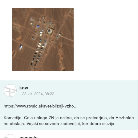
kow
::
28. okt 2024, 08:22
https://www.rtvslo.si/svet/bliznji-vzho...
Komedija. Cela naloga ZN je ocitno, da se pretvarjajo, da Hezbolah
ne obstaja. Vojaki so seveda zadovoljni, ker dobro sluzijo.
mancslo