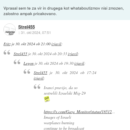
Vprasal sem te za vir in drugega kot whataboutizmov nisi zmozen,
zalostno ampak pricakovano.
Strel455
::
31. okt 2024, 07:51
Fritz
je
30. okt 2024 ob 21:00
izjavil
:
Strel455
je
30. okt 2024 ob 20:33
izjavil
:
Legon
je
30. okt 2024 ob 19:30
izjavil
:
Strel455
je
30. okt 2024 ob 17:24
izjavil
:
Iranci pravijo, da so
sestrelili Izraelski Mig-29
https://x.com/Gaza_Monitor/status/18512
...
Images of Israeli
warplanes burning
continue to be broadcast