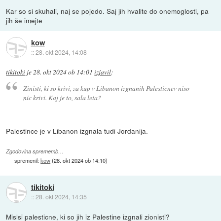
Kar so si skuhali, naj se pojedo. Saj jih hvalite do onemoglosti, pa
jih še imejte
kow
::
28. okt 2024, 14:08
tikitoki
je
28. okt 2024 ob 14:01
izjavil
:
Zinisti, ki so krivi, za kup v Libanon izgnanih Palesticnev niso
nic krivi. Kaj je to, sala leta?
Palestince je v Libanon izgnala tudi Jordanija.
Zgodovina sprememb…
spremenil:
kow
(
28. okt 2024 ob 14:10
)
tikitoki
::
28. okt 2024, 14:35
Mislsi palesticne, ki so jih iz Palestine izgnali zionisti?