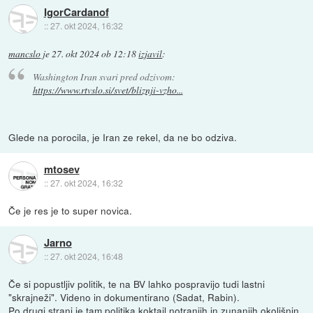
IgorCardanof
::
27. okt 2024, 16:32
mancslo
je
27. okt 2024 ob 12:18
izjavil
:
Washington Iran svari pred odzivom:
https://www.rtvslo.si/svet/bliznji-vzho...
Glede na porocila, je Iran ze rekel, da ne bo odziva.
mtosev
::
27. okt 2024, 16:32
Če je res je to super novica.
Jarno
::
27. okt 2024, 16:48
Če si popustljiv politik, te na BV lahko pospravijo tudi lastni
"skrajneži". Videno in dokumentirano (Sadat, Rabin).
Po drugi strani je tam politika koktail notranjih in zunanjih okolišnin