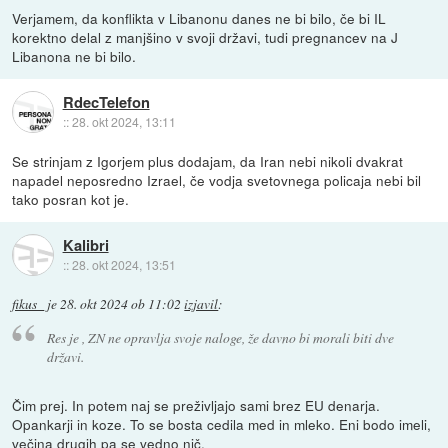
Verjamem, da konflikta v Libanonu danes ne bi bilo, če bi IL
korektno delal z manjšino v svoji državi, tudi pregnancev na J
Libanona ne bi bilo.
RdecTelefon
::
28. okt 2024, 13:11
Se strinjam z Igorjem plus dodajam, da Iran nebi nikoli dvakrat
napadel neposredno Izrael, če vodja svetovnega policaja nebi bil
tako posran kot je.
Kalibri
::
28. okt 2024, 13:51
fikus_
je
28. okt 2024 ob 11:02
izjavil
:
Res je , ZN ne opravlja svoje naloge, že davno bi morali biti dve
državi.
Čim prej. In potem naj se preživljajo sami brez EU denarja.
Opankarji in koze. To se bosta cedila med in mleko. Eni bodo imeli,
večina drugih pa se vedno nič.