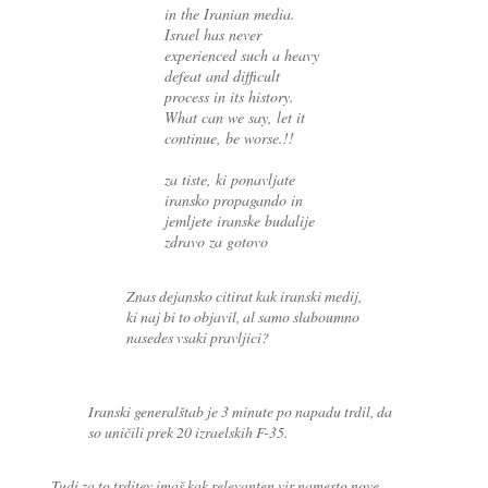
in the Iranian media.
Israel has never
experienced such a heavy
defeat and difficult
process in its history.
What can we say, let it
continue, be worse.!!
za tiste, ki ponavljate
iransko propagando in
jemljete iranske budalije
zdravo za gotovo
Znas dejansko citirat kak iranski medij,
ki naj bi to objavil, al samo slaboumno
nasedes vsaki pravljici?
Iranski generalštab je 3 minute po napadu trdil, da
so uničili prek 20 izraelskih F-35.
Tudi za to trditev imaš kak relevanten vir namesto nove