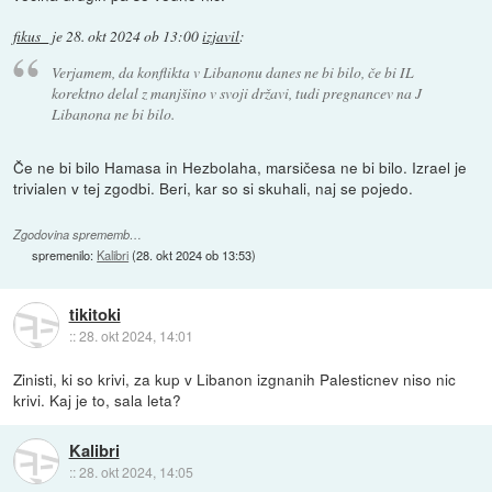
fikus_
je
28. okt 2024 ob 13:00
izjavil
:
Verjamem, da konflikta v Libanonu danes ne bi bilo, če bi IL
korektno delal z manjšino v svoji državi, tudi pregnancev na J
Libanona ne bi bilo.
Če ne bi bilo Hamasa in Hezbolaha, marsičesa ne bi bilo. Izrael je
trivialen v tej zgodbi. Beri, kar so si skuhali, naj se pojedo.
Zgodovina sprememb…
spremenilo:
Kalibri
(
28. okt 2024 ob 13:53
)
tikitoki
::
28. okt 2024, 14:01
Zinisti, ki so krivi, za kup v Libanon izgnanih Palesticnev niso nic
krivi. Kaj je to, sala leta?
Kalibri
::
28. okt 2024, 14:05