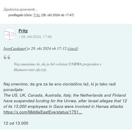
Zgodovina sprememb…
predlagalo izbris:
Fritz
(
28. okt 2024 ob 17:47
)
Fritz
::
28. okt 2024, 17:46
IgorCardanof
je
28. okt 2024 ob 17:12
izjavil
:
Naj omenimo še, da je bil celoten UNRWA prepreden s
Hamasovimi oficirji.
Naj omenimo, da gre za še eno cionistično laž, ki jo tako radi
ponavljate:
The US, UK, Canada, Australia, Italy, the Netherlands and Finland
have suspended funding for the Unrwa, after Israel alleges that 12
of its 13,000 employees in Gaza were involved in Hamas attacks
https://x.com/MiddleEastEye/status/1751...
12 od 13.000