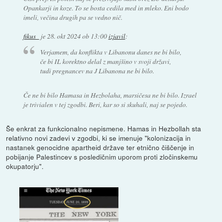
Opankarji in koze. To se bosta cedila med in mleko. Eni bodo
imeli, večina drugih pa se vedno nič.
fikus_
je
28. okt 2024 ob 13:00
izjavil
:
Verjamem, da konflikta v Libanonu danes ne bi bilo,
če bi IL korektno delal z manjšino v svoji državi,
tudi pregnancev na J Libanona ne bi bilo.
Če ne bi bilo Hamasa in Hezbolaha, marsičesa ne bi bilo. Izrael
je trivialen v tej zgodbi. Beri, kar so si skuhali, naj se pojedo.
Še enkrat za funkcionalno nepismene. Hamas in Hezbollah sta
relativno novi zadevi v zgodbi, ki se imenuje "kolonizacija in
nastanek genocidne apartheid države ter etnično čiščenje in
pobijanje Palestincev s posledičnim uporom proti zločinskemu
okupatorju".