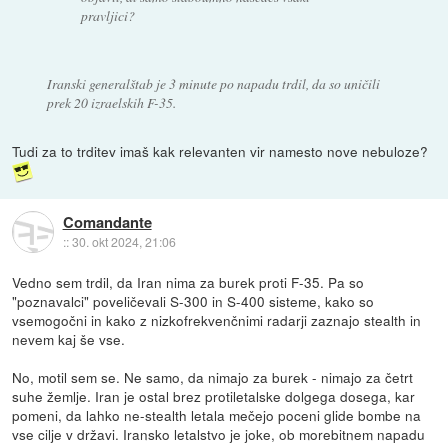
pravljici?
Iranski generalštab je 3 minute po napadu trdil, da so uničili
prek 20 izraelskih F-35.
Tudi za to trditev imaš kak relevanten vir namesto nove nebuloze?
Comandante
::
30. okt 2024, 21:06
Vedno sem trdil, da Iran nima za burek proti F-35. Pa so
"poznavalci" poveličevali S-300 in S-400 sisteme, kako so
vsemogočni in kako z nizkofrekvenčnimi radarji zaznajo stealth in
nevem kaj še vse.
No, motil sem se. Ne samo, da nimajo za burek - nimajo za četrt
suhe žemlje. Iran je ostal brez protiletalske dolgega dosega, kar
pomeni, da lahko ne-stealth letala mečejo poceni glide bombe na
vse cilje v državi. Iransko letalstvo je joke, ob morebitnem napadu