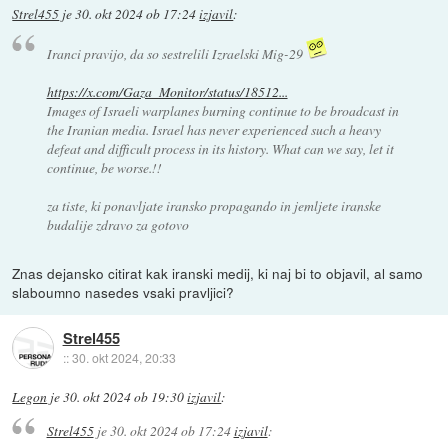
Strel455
je
30. okt 2024 ob 17:24
izjavil
:
Iranci pravijo, da so sestrelili Izraelski Mig-29
https://x.com/Gaza_Monitor/status/18512...
Images of Israeli warplanes burning continue to be broadcast in
the Iranian media. Israel has never experienced such a heavy
defeat and difficult process in its history. What can we say, let it
continue, be worse.!!
za tiste, ki ponavljate iransko propagando in jemljete iranske
budalije zdravo za gotovo
Znas dejansko citirat kak iranski medij, ki naj bi to objavil, al samo
slaboumno nasedes vsaki pravljici?
Strel455
::
30. okt 2024, 20:33
Legon
je
30. okt 2024 ob 19:30
izjavil
:
Strel455
je
30. okt 2024 ob 17:24
izjavil
: