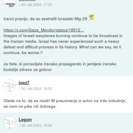
::
30. okt 2024, 17:24
Iranci pravijo, da so sestrelili Izraelski Mig-29
https://x.com/Gaza_Monitor/status/18512...
Images of Israeli warplanes burning continue to be broadcast in
the Iranian media. Israel has never experienced such a heavy
defeat and difficult process in its history. What can we say, let it
continue, be worse.!!
za tiste, ki ponavljate iransko propagando in jemljete iranske
budalije zdravo za gotovo
joez7
::
30. okt 2024, 18:02
Glede na to, da se modri W preusmerja iz avtov na trdo industrijo,
se nam ne piše nič dobrega.
Legon
::
30. okt 2024, 19:30