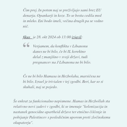
Čim prej. In potem naj se preživljajo sami brez EU
denarja. Opankarji in koze. To se bosta cedila med
in mleko. Eni bodo imeli, večina drugih pa se vedno
nič.
fikus_
je
28. okt 2024 ob 13:00
izjavil
:
Verjamem, da konflikta v Libanonu
danes ne bi bilo, če bi IL korektno
delal z manjšino v svoji državi, tudi
pregnancev na J Libanona ne bi bilo.
Če ne bi bilo Hamasa in Hezbolaha, marsičesa ne
bi bilo. Izrael je trivialen v tej zgodbi. Beri, kar so si
skuhali, naj se pojedo.
Še enkrat za funkcionalno nepismene. Hamas in Hezbollah sta
relativno novi zadevi v zgodbi, ki se imenuje "kolonizacija in
nastanek genocidne apartheid države ter etnično čiščenje in
pobijanje Palestincev s posledičnim uporom proti zločinskemu
okupatorju".