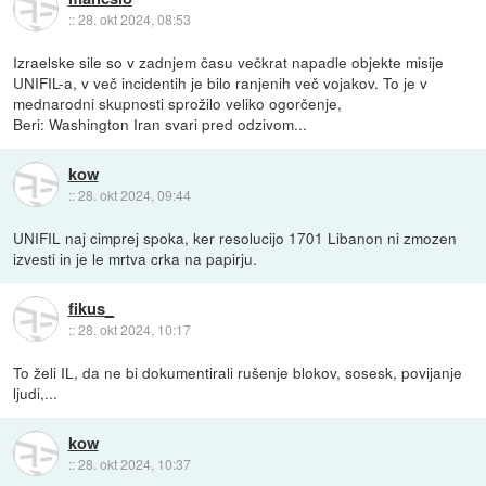
::
28. okt 2024, 08:53
Izraelske sile so v zadnjem času večkrat napadle objekte misije
UNIFIL-a, v več incidentih je bilo ranjenih več vojakov. To je v
mednarodni skupnosti sprožilo veliko ogorčenje,
Beri: Washington Iran svari pred odzivom...
kow
::
28. okt 2024, 09:44
UNIFIL naj cimprej spoka, ker resolucijo 1701 Libanon ni zmozen
izvesti in je le mrtva crka na papirju.
fikus_
::
28. okt 2024, 10:17
To želi IL, da ne bi dokumentirali rušenje blokov, sosesk, povijanje
ljudi,...
kow
::
28. okt 2024, 10:37