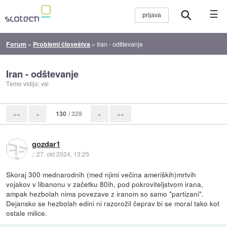
☰
Forum
»
Problemi človeštva
»
Iran - odštevanje
Iran - odštevanje
Temo vidijo: vsi
130
/ 329
««
«
»
»»
gozdar1
::
27. okt 2024, 13:25
Skoraj 300 mednarodnih (med njimi večina ameriških)mrtvih
vojakov v libanonu v začetku 80ih, pod pokroviteljstvom irana,
ampak hezbolah nima povezave z iranom so samo "partizani".
Dejansko se hezbolah edini ni razorožil čeprav bi se moral tako kot
ostale milice.