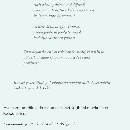
such a heavy defeat and difficult
process in its history. What can we say,
let it continue, be worse.!!
za tiste, ki ponavljate iransko
propagando in jemljete iranske
budalije zdravo za gotovo
Znas dejansko citirat kak iranski medij, ki naj bi to
objavil, al samo slaboumno nasedes vsaki
pravljici?
Iranski generalštab je 3 minute po napadu trdil, da so uničili
prek 20 izraelskih F-35.
Hvala za potrditev, da slepo siris lazi, ki jih tako nekriticno
konzumiras.
Comandante
je
30. okt 2024 ob 21:06
izjavil
: