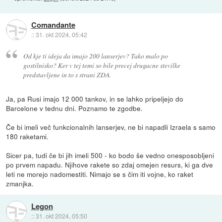
Comandante
::
31. okt 2024, 05:42
Od kje ti ideja da imajo 200 lanserjev? Tako malo po
gostilnisko? Ker v tej temi so bile precej drugacne stevilke
predstavljene in to s strani ZDA.
Ja, pa Rusi imajo 12 000 tankov, in se lahko pripeljejo do
Barcelone v tednu dni. Poznamo te zgodbe.
Če bi imeli več funkcionalnih lanserjev, ne bi napadli Izraela s samo
180 raketami.
Sicer pa, tudi če bi jih imeli 500 - ko bodo še vedno onesposobljeni
po prvem napadu. Njihove rakete so zdaj omejen resurs, ki ga dve
leti ne morejo nadomestiti. Nimajo se s čim iti vojne, ko raket
zmanjka.
Legon
::
31. okt 2024, 05:50