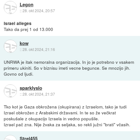
Legon
::
28. okt 2024, 20:57
Israel alleges
Tako da prej 1 od 13.000
kow
::
28. okt 2024, 21:16
UNRWA je itak nemoralna organizacija. In jo je potrebno v vsakem
primeru ukiniti. So v biznisu imeti vecne begunce. Se mnozijo jih.
Govno od ljudi.
sparklyslo
::
28. okt 2024, 21:37
Tko kot je Gaza obkrožena (okupirana) z Izraelom, tako je tudi
Izrael obkrožen z Arabskimi državami. In te so že večkrat
poskušale z okupacijo Izraela in vedno popušile.
Izrael pač zna. Nije žvaka za seljaka, so rekli južni "brati" včasih.
Strel455