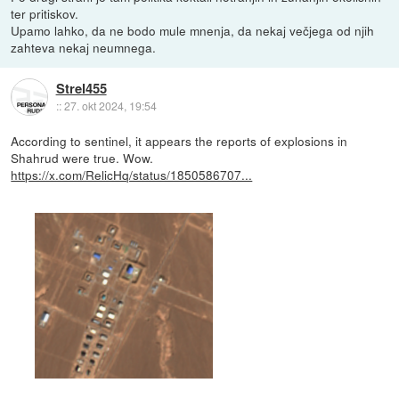
ter pritiskov.
Upamo lahko, da ne bodo mule mnenja, da nekaj večjega od njih
zahteva nekaj neumnega.
Strel455
::
27. okt 2024, 19:54
According to sentinel, it appears the reports of explosions in
Shahrud were true. Wow.
https://x.com/RelicHq/status/1850586707...