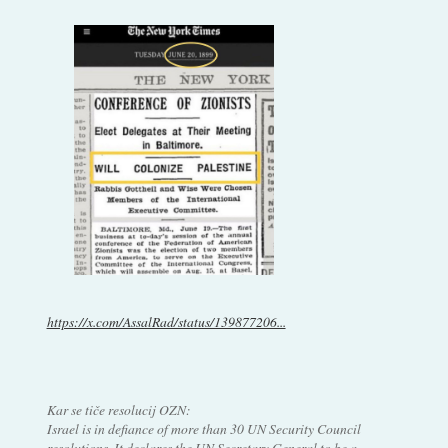
https://x.com/AssalRad/status/139877206...
Kar se tiče resolucij OZN:
Israel is in defiance of more than 30 UN Security Council
resolutions. It declares the UN Secretary General to be a