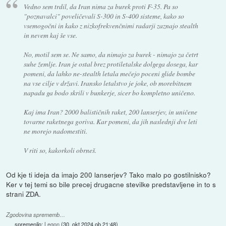
Vedno sem trdil, da Iran nima za burek proti F-35. Pa so
"poznavalci" poveličevali S-300 in S-400 sisteme, kako so
vsemogočni in kako z nizkofrekvenčnimi radarji zaznajo stealth
in nevem kaj še vse.
No, motil sem se. Ne samo, da nimajo za burek - nimajo za četrt
suhe žemlje. Iran je ostal brez protiletalske dolgega dosega, kar
pomeni, da lahko ne-stealth letala mečejo poceni glide bombe
na vse cilje v državi. Iransko letalstvo je joke, ob morebitnem
napadu ga bodo skrili v bunkerje, sicer bo kompletno uničeno.
Kaj ima Iran? 2000 balističnih raket, 200 lanserjev, in uničene
tovarne raketnega goriva. Kar pomeni, da jih naslednji dve leti
ne morejo nadomestiti.
V riti so, kakorkoli obrneš.
Od kje ti ideja da imajo 200 lanserjev? Tako malo po gostilnisko?
Ker v tej temi so bile precej drugacne stevilke predstavljene in to s
strani ZDA.
Zgodovina sprememb…
spremenilo:
Legon
(
30. okt 2024 ob 21:48
)