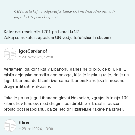
CE Izraelu kej na odgovarja, lahko krsi mednarodno pravo in
napada UN peacekeepers?
Kater del resolucije 1701 pa Izrael krši?
Zakaj so nekatei zaposleni UN vodje terorističnih skupin?
IgorCardanof
::
28. okt 2024, 12:48
Verjamem, da konflikta v Libanonu danes ne bi bilo, če bi UNIFIL
misija dejansko naredila eno nalogo, ki jo je imela in to je, da je na
jugu Libanona do Litani river samo libanonska vojska in nobene
druge militantne skupine.
Tako je pa na jugu Libanona glavni Hezbolah, zgrajenih imajo 100+
kilometrov tunelov, med drugim tudi direktno v Izrael in pušča
prosto pot Hezbolahu, da že leto dni izstreljuje rakete na Izrael.
fikus_
::
28. okt 2024, 13:00