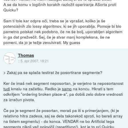
A se da komu v logičnih korakih razložit operiranje ASorta proti
Quicku?
Sam ti tole kar odpre oči, treba se je vprašat, koliko je še
potencialnih zlo lossy algoritmov, ki se jih uporablja. Pomoje bi blo
pametno poiskat nek podobno, če ne še bolj, uporabljen algoritem
in ga dat prežvečit. Sej, če je stvar manj kompleksna, še ne
pomeni, da jo je težje zevulvirati. My guess
Thomas
::
5. apr 2007, 18:21
> Zakaj pa se splača testirat že posortirane segmente?
Ker če imaš nek segment neposortan, je verjetno ta neposortanost
tudi
kmalu na začetku. Redko je
samo
na koncu. Hkrati s tem
odkritjem "ordering broken place-a", pa dobiš zelo dobre vrednosti
za izračun pivota.
Če pa je segment že posortan, moraš pa iti s primerjanjem, (ki je
relativno hitra zadeva, saj se dela takorekoč sproti, ko bereš array
na tistem segmentu) - do konca. VENDAR ne bo Artificial tega
segmenta nikoli več polovičil (repetitivno!), kot je to pri Quicku.