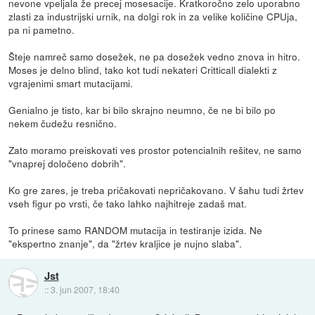
nevone vpeljala že precej mosesacije. Kratkoročno zelo uporabno
zlasti za industrijski urnik, na dolgi rok in za velike količine CPUja,
pa ni pametno.
Šteje namreč samo dosežek, ne pa dosežek vedno znova in hitro.
Moses je delno blind, tako kot tudi nekateri Critticall dialekti z
vgrajenimi smart mutacijami.
Genialno je tisto, kar bi bilo skrajno neumno, če ne bi bilo po
nekem čudežu resnično.
Zato moramo preiskovati ves prostor potencialnih rešitev, ne samo
"vnaprej določeno dobrih".
Ko gre zares, je treba pričakovati nepričakovano. V šahu tudi žrtev
vseh figur po vrsti, če tako lahko najhitreje zadaš mat.
To prinese samo RANDOM mutacija in testiranje izida. Ne
"ekspertno znanje", da "žrtev kraljice je nujno slaba".
Jst
::
3. jun 2007, 18:40