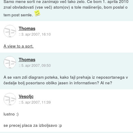
Samo mene sorti ne zanimajo več tako zelo. Če bom 1. aprila 2010
znal obvladovati (vse več) atom(ov) s tole mašinerijo, bom poslal o
tem post semle.
Thomas
::
3. apr 2007, 16:10
A view to a sort.
Thomas
::
5. apr 2007, 09:50
A se vam zdi diagram poteka, kako fajl prehaja iz neposortanega v
čedalje bolj posortano obliko jasen in informativen? Al ne?
Vesoljc
::
5. apr 2007, 11:39
lustno :)
se precej placa za izboljsavo :p