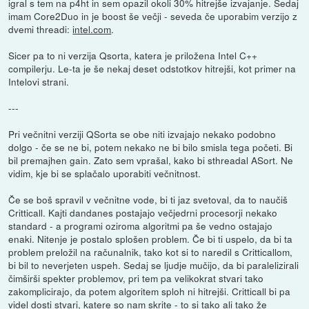
igral s tem na p4ht in sem opazil okoli 30% hitrejše izvajanje. Sedaj
imam Core2Duo in je boost še večji - seveda če uporabim verzijo z
dvemi threadi:
intel.com
.
Sicer pa to ni verzija Qsorta, katera je priložena Intel C++
compilerju. Le-ta je še nekaj deset odstotkov hitrejši, kot primer na
Intelovi strani.
---
Pri večnitni verziji QSorta se obe niti izvajajo nekako podobno
dolgo - če se ne bi, potem nekako ne bi bilo smisla tega početi. Bi
bil premajhen gain. Zato sem vprašal, kako bi sthreadal ASort. Ne
vidim, kje bi se splačalo uporabiti večnitnost.
Če se boš spravil v večnitne vode, bi ti jaz svetoval, da to naučiš
Critticall. Kajti dandanes postajajo večjedrni procesorji nekako
standard - a programi oziroma algoritmi pa še vedno ostajajo
enaki. Nitenje je postalo splošen problem. Če bi ti uspelo, da bi ta
problem preložil na računalnik, tako kot si to naredil s Critticallom,
bi bil to neverjeten uspeh. Sedaj se ljudje mučijo, da bi paralelizirali
čimširši spekter problemov, pri tem pa velikokrat stvari tako
zakomplicirajo, da potem algoritem sploh ni hitrejši. Critticall bi pa
videl dosti stvari, katere so nam skrite - to si tako ali tako že