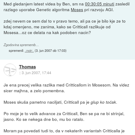
Med gledanjem latest videa by Ben, sm na
00:30:05 minuti
zasledil
razlago uporabe Genetic algoritma
Moses
pri razvoju AGI.
zdej nevem ce sem dal to v pravo temo, ali pa ce je bilo kje ze to
kdaj omenjeno, me zanima, kako se Critticall razlikuje od
Mosesa...oz ce delata na kak podoben nacin?
Zgodovina sprememb…
spremenil:
.:noir:.
(
3. jun 2007 ob 17:03
)
Thomas
::
3. jun 2007, 17:44
Je ena precej velika razlika med Critticallom in Mosesom. Na videz
sicer majhna, a zelo pomembna.
Moses skuša pametno naciljati, Critticall pa je
.
glup ko toćak
Po moje je to velik advance za Critticall, Ben se pa ne bi strinjal,
jasno. Ko se nekega dne bo, mu bo ratalo.
Moram pa povedati tudi to, da v nekaterih variantah Critticalla je