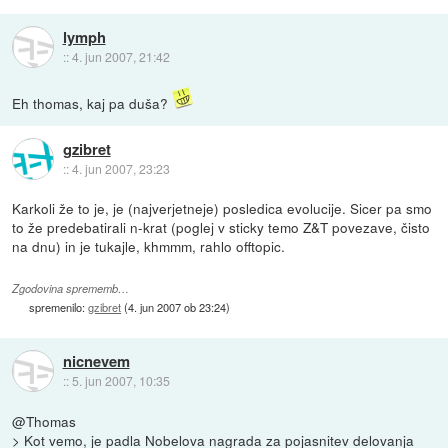
lymph
::
4. jun 2007, 21:42
Eh thomas, kaj pa duša?
gzibret
::
4. jun 2007, 23:23
Karkoli že to je, je (najverjetneje) posledica evolucije. Sicer pa smo
to že predebatirali n-krat (poglej v sticky temo Z&T povezave, čisto
na dnu) in je tukajle, khmmm, rahlo offtopic.
Zgodovina sprememb…
spremenilo:
gzibret
(
4. jun 2007 ob 23:24
)
nicnevem
::
5. jun 2007, 10:35
@Thomas
> Kot vemo, je padla Nobelova nagrada za pojasnitev delovanja