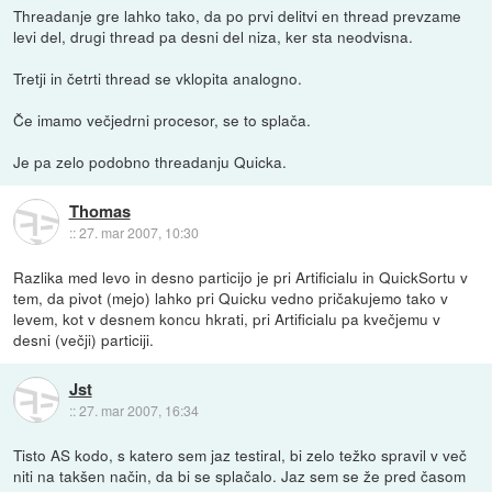
Threadanje gre lahko tako, da po prvi delitvi en thread prevzame
levi del, drugi thread pa desni del niza, ker sta neodvisna.
Tretji in četrti thread se vklopita analogno.
Če imamo večjedrni procesor, se to splača.
Je pa zelo podobno threadanju Quicka.
Thomas
::
27. mar 2007, 10:30
Razlika med levo in desno particijo je pri Artificialu in QuickSortu v
tem, da pivot (mejo) lahko pri Quicku vedno pričakujemo tako v
levem, kot v desnem koncu hkrati, pri Artificialu pa kvečjemu v
desni (večji) particiji.
Jst
::
27. mar 2007, 16:34
Tisto AS kodo, s katero sem jaz testiral, bi zelo težko spravil v več
niti na takšen način, da bi se splačalo. Jaz sem se že pred časom