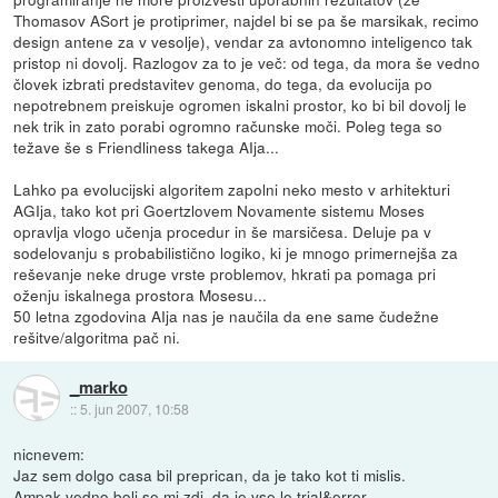
Thomasov ASort je protiprimer, najdel bi se pa še marsikak, recimo
design antene za v vesolje), vendar za avtonomno inteligenco tak
pristop ni dovolj. Razlogov za to je več: od tega, da mora še vedno
človek izbrati predstavitev genoma, do tega, da evolucija po
nepotrebnem preiskuje ogromen iskalni prostor, ko bi bil dovolj le
nek trik in zato porabi ogromno računske moči. Poleg tega so
težave še s Friendliness takega AIja...
Lahko pa evolucijski algoritem zapolni neko mesto v arhitekturi
AGIja, tako kot pri Goertzlovem Novamente sistemu Moses
opravlja vlogo učenja procedur in še marsičesa. Deluje pa v
sodelovanju s probabilistično logiko, ki je mnogo primernejša za
reševanje neke druge vrste problemov, hkrati pa pomaga pri
oženju iskalnega prostora Mosesu...
50 letna zgodovina AIja nas je naučila da ene same čudežne
rešitve/algoritma pač ni.
_marko
::
5. jun 2007, 10:58
nicnevem:
Jaz sem dolgo casa bil preprican, da je tako kot ti mislis.
Ampak vedno bolj se mi zdi, da je vse le trial&error.