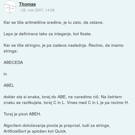
Thomas
::
26. mar 2007, 14:08
Kar se tiče aritmetične sredine, je tu zato, da ostane.
Lepo je definirana tako za integerje, kot floate.
Kar se tiče stringov, je pa zadeva naslednja. Recimo, da imamo
stringa:
ABECEDA
in
ABEL
dokler sta si enaka, torej do ABE, ne naredimo nič. Na četrtem
znaku se razlikujeta, torej C in L. Vmes med C in L je pa recimo H.
Torej je pivot ABEH.
Algoritem določevanja pivota je preprost, tudi za stringe,
ArtificialSort je splošen kot Quick.