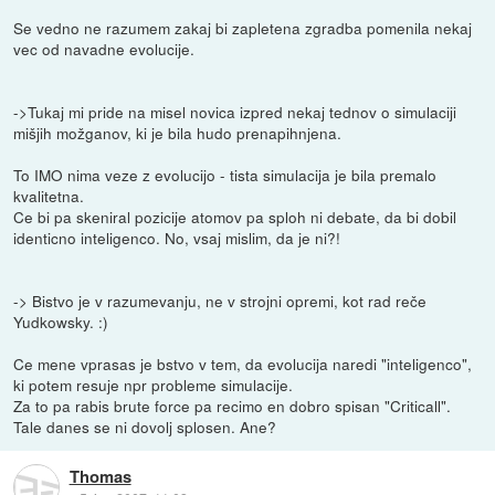
Se vedno ne razumem zakaj bi zapletena zgradba pomenila nekaj
vec od navadne evolucije.
->Tukaj mi pride na misel novica izpred nekaj tednov o simulaciji
mišjih možganov, ki je bila hudo prenapihnjena.
To IMO nima veze z evolucijo - tista simulacija je bila premalo
kvalitetna.
Ce bi pa skeniral pozicije atomov pa sploh ni debate, da bi dobil
identicno inteligenco. No, vsaj mislim, da je ni?!
-> Bistvo je v razumevanju, ne v strojni opremi, kot rad reče
Yudkowsky. :)
Ce mene vprasas je bstvo v tem, da evolucija naredi "inteligenco",
ki potem resuje npr probleme simulacije.
Za to pa rabis brute force pa recimo en dobro spisan "Criticall".
Tale danes se ni dovolj splosen. Ane?
Thomas