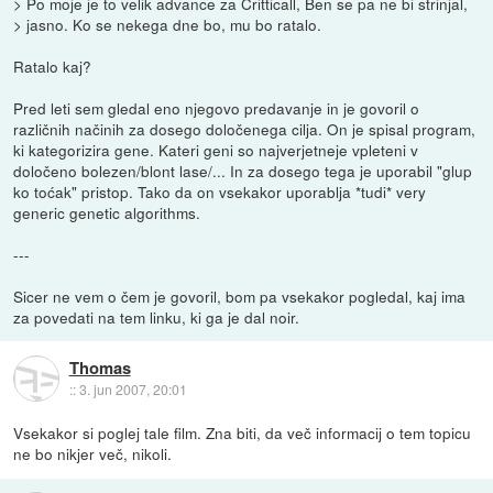
> Po moje je to velik advance za Critticall, Ben se pa ne bi strinjal,
> jasno. Ko se nekega dne bo, mu bo ratalo.
Ratalo kaj?
Pred leti sem gledal eno njegovo predavanje in je govoril o
različnih načinih za dosego določenega cilja. On je spisal program,
ki kategorizira gene. Kateri geni so najverjetneje vpleteni v
določeno bolezen/blont lase/... In za dosego tega je uporabil "glup
ko toćak" pristop. Tako da on vsekakor uporablja *tudi* very
generic genetic algorithms.
---
Sicer ne vem o čem je govoril, bom pa vsekakor pogledal, kaj ima
za povedati na tem linku, ki ga je dal noir.
Thomas
::
3. jun 2007, 20:01
Vsekakor si poglej tale film. Zna biti, da več informacij o tem topicu
ne bo nikjer več, nikoli.