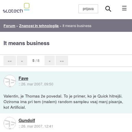
☰
Forum
»
Znanost in tehnologija
»
It means business
It means business
5
/ 8
««
«
»
»»
Fave
::
26. mar 2007, 09:50
Valentin, je Thomas že povedal. To je primer, ko je Quick hitrejši.
Oziroma ima pri tem (malem) random sampleu vsaj manj pisanja,
kot Artificial.
Gundolf
::
26. mar 2007, 12:41