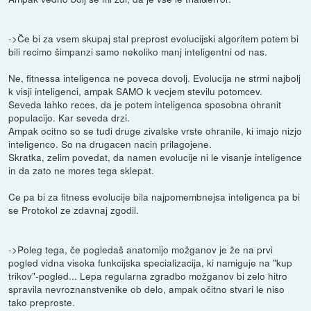
->Če bi za vsem skupaj stal preprost evolucijski algoritem potem bi
bili recimo šimpanzi samo nekoliko manj inteligentni od nas.
Ne, fitnessa inteligenca ne poveca dovolj. Evolucija ne strmi najbolj
k visji inteligenci, ampak SAMO k vecjem stevilu potomcev.
Seveda lahko reces, da je potem inteligenca sposobna ohranit
populacijo. Kar seveda drzi.
Ampak ocitno so se tudi druge zivalske vrste ohranile, ki imajo nizjo
inteligenco. So na drugacen nacin prilagojene.
Skratka, zelim povedat, da namen evolucije ni le visanje inteligence
in da zato ne mores tega sklepat.
Ce pa bi za fitness evolucije bila najpomembnejsa inteligenca pa bi
se Protokol ze zdavnaj zgodil.
->Poleg tega, če pogledaš anatomijo možganov je že na prvi
pogled vidna visoka funkcijska specializacija, ki namiguje na "kup
trikov"-pogled... Lepa regularna zgradbo možganov bi zelo hitro
spravila nevroznanstvenike ob delo, ampak očitno stvari le niso
tako preproste.