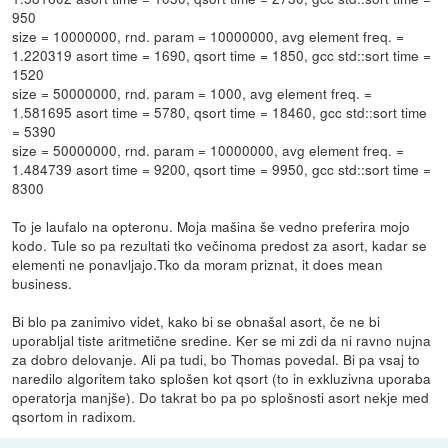
950
size = 10000000, rnd. param = 10000000, avg element freq. =
1.220319 asort time = 1690, qsort time = 1850, gcc std::sort time =
1520
size = 50000000, rnd. param = 1000, avg element freq. =
1.581695 asort time = 5780, qsort time = 18460, gcc std::sort time
= 5390
size = 50000000, rnd. param = 10000000, avg element freq. =
1.484739 asort time = 9200, qsort time = 9950, gcc std::sort time =
8300
To je laufalo na opteronu. Moja mašina še vedno preferira mojo
kodo. Tule so pa rezultati tko večinoma predost za asort, kadar se
elementi ne ponavljajo.Tko da moram priznat, it does mean
business.
Bi blo pa zanimivo videt, kako bi se obnašal asort, če ne bi
uporabljal tiste aritmetične sredine. Ker se mi zdi da ni ravno nujna
za dobro delovanje. Ali pa tudi, bo Thomas povedal. Bi pa vsaj to
naredilo algoritem tako splošen kot qsort (to in exkluzivna uporaba
operatorja manjše). Do takrat bo pa po splošnosti asort nekje med
qsortom in radixom.