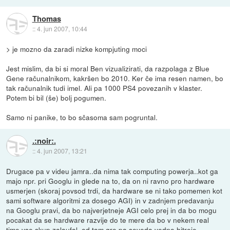
Thomas
::
4. jun 2007, 10:44
> je mozno da zaradi nizke kompjuting moci
Jest mislim, da bi si moral Ben vizualizirati, da razpolaga z Blue
Gene računalnikom, kakršen bo 2010. Ker če ima resen namen, bo
tak računalnik tudi imel. Ali pa 1000 PS4 povezanih v klaster.
Potem bi bil (še) bolj pogumen.
Samo ni panike, to bo sčasoma sam pogruntal.
.:noir:.
::
4. jun 2007, 13:21
Drugace pa v videu jamra..da nima tak computing powerja..kot ga
majo npr. pri Googlu in glede na to, da on ni ravno pro hardware
usmerjen (skoraj povsod trdi, da hardware se ni tako pomemen kot
sami software algoritmi za dosego AGI) in v zadnjem predavanju
na Googlu pravi, da bo najverjetneje AGI celo prej in da bo mogu
pocakat da se hardware razvije do te mere da bo v nekem real
time vse skup zalaufal, od tam gre pa seveda vedno hitreje...