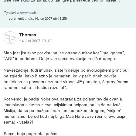
Zgodovina sprememb…
spremenil:
.:noir:.
(
4. jun 2007 ob 13:25
)
Thomas
::
4. jun 2007, 21:10
Mah jest jim skoz pravim, naj se otresejo mitov kot "inteligenca",
"AGI" in podobno. Da je vse samo evolucija in nič drugega.
Navsezadnje, tudi imunski sistem deluje po evolucijskem principu,
pa zgleda, kako blazno je pameten, ko v parih dneh odkrije
antitelesa za povsem neznane viruse. JE pameten, čeprav "samo
random mutira in testira rezultat".
Kot vemo, je padla Nobelova nagrada za pojasnitev delovanja
imunskega sistema z evolucijskim principom, pa jih še ne izuči.
Mislijo, da so pa možgani narejeni po nekem drugem, "višjem"
mehanizmu. Le od kod naj bi ga Mati Narava (v resnici evolucija
sama) - vzela?!
Samo, bojo pogruntal počas.