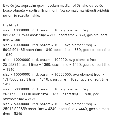
Evo če jaz popravim qsort (dodam median of 3) tako da se še
lepše obnaša v sortiranih primerih (pa še malo na hitrosti pridobi),
potem je rezultat takle:
Rnd-Rnd
size = 10000000, rnd. param = 10, avg element freq. =
526315.812500 asort time = 360, qsort time = 360, gcc std::sort
time = 690
size = 10000000, rnd. param = 1000, avg element freq. =
5002.501465 asort time = 840, qsort time = 880, gcc std::sort time
= 980
size = 10000000, rnd. param = 100000, avg element freq. =
25.582710 asort time = 1360, qsort time = 1430, gcc std::sort time
= 1340
size = 10000000, rnd. param = 10000000, avg element freq. =
1.173663 asort time = 1710, qsort time = 1820, gcc std::sort time =
1490
size = 50000000, rnd. param = 10, avg element freq. =
2631579.000000 asort time = 1870, qsort time = 1830, gcc
std::sort time = 3930
size = 50000000, rnd. param = 1000, avg element freq. =
25012.505859 asort time = 4340, qsort time = 4440, gcc std::sort
time = 5340