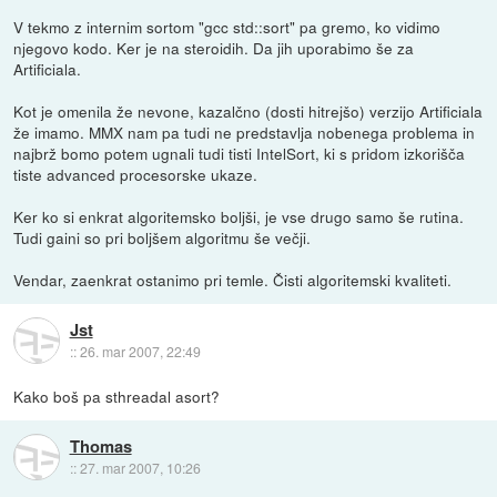
V tekmo z internim sortom "gcc std::sort" pa gremo, ko vidimo
njegovo kodo. Ker je na steroidih. Da jih uporabimo še za
Artificiala.
Kot je omenila že nevone, kazalčno (dosti hitrejšo) verzijo Artificiala
že imamo. MMX nam pa tudi ne predstavlja nobenega problema in
najbrž bomo potem ugnali tudi tisti IntelSort, ki s pridom izkorišča
tiste advanced procesorske ukaze.
Ker ko si enkrat algoritemsko boljši, je vse drugo samo še rutina.
Tudi gaini so pri boljšem algoritmu še večji.
Vendar, zaenkrat ostanimo pri temle. Čisti algoritemski kvaliteti.
Jst
::
26. mar 2007, 22:49
Kako boš pa sthreadal asort?
Thomas
::
27. mar 2007, 10:26