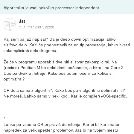
Algoritmika je vsaj nekoliko processor independent.
Jst
::
31. mar 2007, 22:20
Kaj sem pa jaz napisal? Da je deep down optimizacija lahko
sizifovo delo. Kajti če poenostaviš za en tip procesorja, lahko hkrati
zakompliciraš delo drugemu.
Že če v programu uporabiš dve niti si stvar zakompliciral. Na
(recimo) Pentium M bo delal dosti počasneje, a hkrati na Core 2
Duo pa dvakrat hitreje. Kako boš potem ocenil za koliko si
optimiziral?
CR dela samo z algoritmi*. Kako boš pa v algoritmu definiral niti?
Ne moreš. Lahko samo v neki kodi. Kar je compiler(+OS)-specific.
---
*
Lahko pa vseeno CR pripraviš do nitenja. Kar bi bil kar znaten
napredek za velik spekter problemov. Jaz bi na tvojem mestu