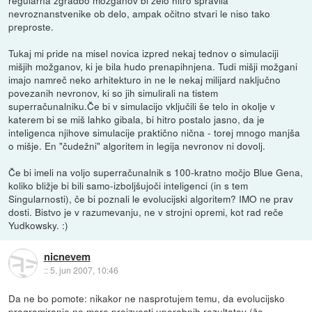
nevroznanstvenike ob delo, ampak očitno stvari le niso tako
preproste.
Tukaj mi pride na misel novica izpred nekaj tednov o simulaciji
mišjih možganov, ki je bila hudo prenapihnjena. Tudi mišji možgani
imajo namreč neko arhitekturo in ne le nekaj milijard naključno
povezanih nevronov, ki so jih simulirali na tistem
superračunalniku.Če bi v simulacijo vključili še telo in okolje v
katerem bi se miš lahko gibala, bi hitro postalo jasno, da je
inteligenca njihove simulacije praktično nična - torej mnogo manjša
o mišje. En "čudežni" algoritem in legija nevronov ni dovolj.
Če bi imeli na voljo superračunalnik s 100-kratno močjo Blue Gena,
koliko bližje bi bili samo-izboljšujoči inteligenci (in s tem
Singularnosti), če bi poznali le evolucijski algoritem? IMO ne prav
dosti. Bistvo je v razumevanju, ne v strojni opremi, kot rad reče
Yudkowsky. :)
nicnevem
::
5. jun 2007, 10:46
Da ne bo pomote: nikakor ne nasprotujem temu, da evolucijsko
programiranje ne more proizvesti uporabnih rezultatov (že