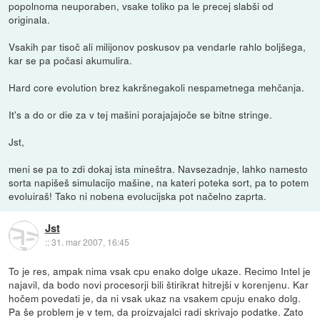
popolnoma neuporaben, vsake toliko pa le precej slabši od
originala.
Vsakih par tisoč ali milijonov poskusov pa vendarle rahlo boljšega,
kar se pa počasi akumulira.
Hard core evolution brez kakršnegakoli nespametnega mehčanja.
It's a do or die za v tej mašini porajajajoče se bitne stringe.
Jst,
meni se pa to zdi dokaj ista mineštra. Navsezadnje, lahko namesto
sorta napišeš simulacijo mašine, na kateri poteka sort, pa to potem
evoluiraš! Tako ni nobena evolucijska pot načelno zaprta.
Jst
::
31. mar 2007, 16:45
To je res, ampak nima vsak cpu enako dolge ukaze. Recimo Intel je
najavil, da bodo novi procesorji bili štirikrat hitrejši v korenjenu. Kar
hočem povedati je, da ni vsak ukaz na vsakem cpuju enako dolg.
Pa še problem je v tem, da proizvajalci radi skrivajo podatke. Zato