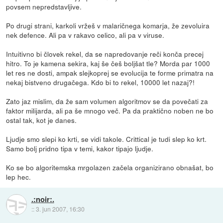
povsem nepredstavljive.
Po drugi strani, karkoli vržeš v malaričnega komarja, že zevoluira
nek defence. Ali pa v rakavo celico, ali pa v viruse.
Intuitivno bi človek rekel, da se napredovanje reči konča precej
hitro. To je kamena sekira, kaj še češ boljšat tle? Morda par 1000
let res ne dosti, ampak slejkoprej se evolucija te forme primatra na
nekaj bistveno drugačega. Kdo bi to rekel, 10000 let nazaj?!
Zato jaz mislim, da že sam volumen algoritmov se da povečati za
faktor milijarda, ali pa še mnogo več. Pa da praktično noben ne bo
ostal tak, kot je danes.
Ljudje smo slepi ko krti, se vidi takole. Crittical je tudi slep ko krt.
Samo bolj pridno tipa v temi, kakor tipajo ljudje.
Ko se bo algoritemska mrgolazen začela organizirano obnašat, bo
lep hec.
.:noir:.
::
3. jun 2007, 16:30