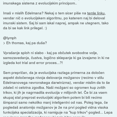
imunskega sistema z evolucijskim principom..
Imaš v mislih Edelmana? Nekaj o tem sicer piše na
temle linku
,
vendar nič o evolucijskem algoritmu, po katerem naj bi deloval
imunski sistem. Saj bi sam iskal naprej, ampak ne utegnem, tako
da bi se kak link prilegel. :)
@lymph
> Eh thomas, kaj pa duša?
Vprašanje sploh ni slabo - kaj pa občutek svobodne volje,
samozavedanja, čustva, logično sklepanje ki ga izvajamo in ki ne
izgleda kot trial and error proces...?!
Sem prepričan, da je evolucijska razlaga primerna za določen
aspekt določenega nivoja delovanja možganov (recimo v stilu
Edelmanovega nevronskega darwinizma), vendar mislim da to še
zdaleč ni celotna zgodba. Naši možgani so ogromen kup zvitih
trikov, ki jih je nagrmadila evolucija v milijonih let. Če bi za vsem
skupaj stal preprost evolucijski algoritem potem bi bili recimo
šimpanzi samo nekoliko manj inteligentni od nas. Poleg tega, če
pogledaš anatomijo možganov je že na prvi pogled vidna visoka
funkcijska specializacija, ki namiguje na "kup trikov"-pogled... Lepa
regularna zgradbo možganov bi zelo hitro spravila