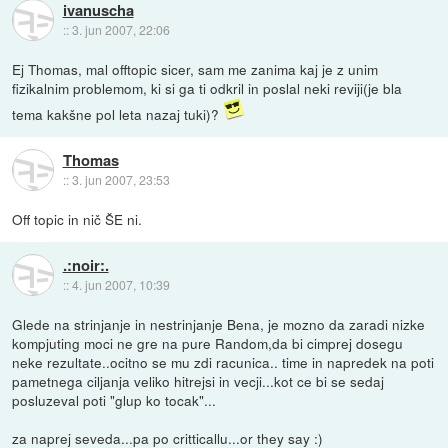
ivanuscha
::
3. jun 2007, 22:06
Ej Thomas, mal offtopic sicer, sam me zanima kaj je z unim
fizikalnim problemom, ki si ga ti odkril in poslal neki reviji(je bla
tema kakšne pol leta nazaj tuki)?
Thomas
::
3. jun 2007, 23:53
Off topic in nič ŠE ni.
.:noir:.
::
4. jun 2007, 10:39
Glede na strinjanje in nestrinjanje Bena, je mozno da zaradi nizke
kompjuting moci ne gre na pure Random,da bi cimprej dosegu
neke rezultate..ocitno se mu zdi racunica.. time in napredek na poti
pametnega ciljanja veliko hitrejsi in vecji...kot ce bi se sedaj
posluzeval poti "glup ko tocak"...
za naprej seveda...pa po critticallu...or they say :)