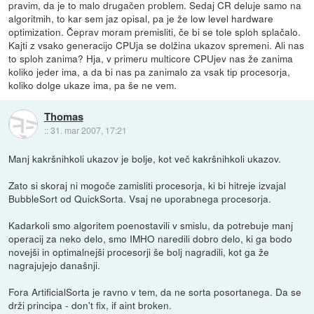
pravim, da je to malo drugačen problem. Sedaj CR deluje samo na
algoritmih, to kar sem jaz opisal, pa je že low level hardware
optimization. Čeprav moram premisliti, če bi se tole sploh splačalo.
Kajti z vsako generacijo CPUja se dolžina ukazov spremeni. Ali nas
to sploh zanima? Hja, v primeru multicore CPUjev nas že zanima
koliko jeder ima, a da bi nas pa zanimalo za vsak tip procesorja,
koliko dolge ukaze ima, pa še ne vem.
Thomas
::
31. mar 2007, 17:21
Manj kakršnihkoli ukazov je bolje, kot več kakršnihkoli ukazov.
Zato si skoraj ni mogoče zamisliti procesorja, ki bi hitreje izvajal
BubbleSort od QuickSorta. Vsaj ne uporabnega procesorja.
Kadarkoli smo algoritem poenostavili v smislu, da potrebuje manj
operacij za neko delo, smo IMHO naredili dobro delo, ki ga bodo
novejši in optimalnejši procesorji še bolj nagradili, kot ga že
nagrajujejo današnji.
Fora ArtificialSorta je ravno v tem, da ne sorta posortanega. Da se
drži principa - don't fix, if aint broken.