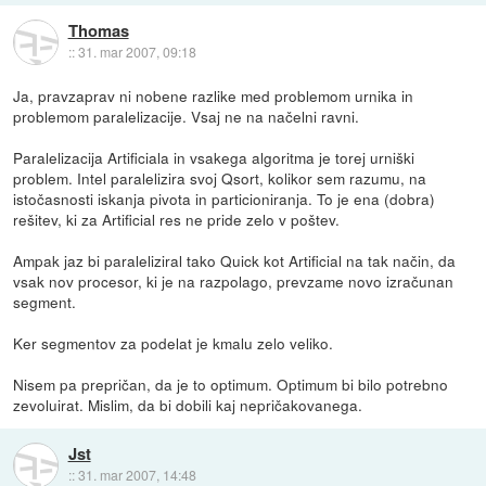
Thomas
::
31. mar 2007, 09:18
Ja, pravzaprav ni nobene razlike med problemom urnika in
problemom paralelizacije. Vsaj ne na načelni ravni.
Paralelizacija Artificiala in vsakega algoritma je torej urniški
problem. Intel paralelizira svoj Qsort, kolikor sem razumu, na
istočasnosti iskanja pivota in particioniranja. To je ena (dobra)
rešitev, ki za Artificial res ne pride zelo v poštev.
Ampak jaz bi paraleliziral tako Quick kot Artificial na tak način, da
vsak nov procesor, ki je na razpolago, prevzame novo izračunan
segment.
Ker segmentov za podelat je kmalu zelo veliko.
Nisem pa prepričan, da je to optimum. Optimum bi bilo potrebno
zevoluirat. Mislim, da bi dobili kaj nepričakovanega.
Jst
::
31. mar 2007, 14:48