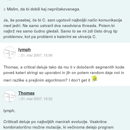
> Mislim, da bi dobili kaj nepričakovanega.
Ja, še posebej, če bi C. sam ugotovil najboljši način komunikacije
med jedri. Ne samo ustvaril dva neodvisna threada. Potem bi
najbrž res samo čudno gledali. Samo to se mi zdi čisto drug tip
problemov, kot pa problemi s katerimi se ukvarja C.
lymph
::
31. mar 2007, 15:06
Thomas, a critical deluje tako da mu ti v določenih segmentih kode
poveš kateri stringi so uporabni in jih on potem random daje not in
meri razlike s prejšnim algoritmom? I don't get it
Thomas
::
31. mar 2007, 16:32
lymph,
Critticall deluje po najboljših manirah evolucije. Vsakršne
kombinatorično možne mutacije, ki večinoma delajo program