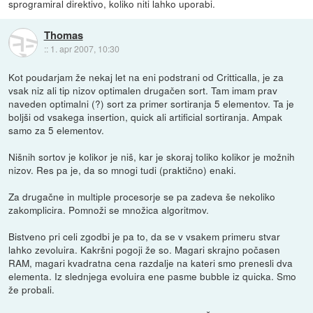
sprogramiral direktivo, koliko niti lahko uporabi.
Thomas
::
1. apr 2007, 10:30
Kot poudarjam že nekaj let na eni podstrani od Critticalla, je za
vsak niz ali tip nizov optimalen drugačen sort. Tam imam prav
naveden optimalni (?) sort za primer sortiranja 5 elementov. Ta je
boljši od vsakega insertion, quick ali artificial sortiranja. Ampak
samo za 5 elementov.
Nišnih sortov je kolikor je niš, kar je skoraj toliko kolikor je možnih
nizov. Res pa je, da so mnogi tudi (praktično) enaki.
Za drugačne in multiple procesorje se pa zadeva še nekoliko
zakomplicira. Pomnoži se množica algoritmov.
Bistveno pri celi zgodbi je pa to, da se v vsakem primeru stvar
lahko zevoluira. Kakršni pogoji že so. Magari skrajno počasen
RAM, magari kvadratna cena razdalje na kateri smo prenesli dva
elementa. Iz slednjega evoluira ene pasme bubble iz quicka. Smo
že probali.