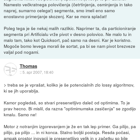
Namesto večkratnega polovičenja (četrtinjenja, osminjenja in tako
naprej, sumarno celega!) segmenta, smo imeli eno samo
enostavno primerjanje skozenj. Kar se mora splačat!
Poleg tega je še nekaj malih razlikic. Naprimer ta, da particioniranje
segmenta pri Artificialu vrže pivot v desno polovico. Ne malo tu in
malo tam, tako kot Quicksort, pač samo na desni. Kar je koristno.
Mogoče bomo levega morali še sortat, pa bi se nam pivot brezveze
valjal pod nogami.
Thomas
::
5. apr 2007, 18:40
> treba se je vprašat, koliko je še potencialnih zlo lossy algoritmov,
ki se jih uporablja.
Kamor pogledaš, so stvari presenetljivo daleč od optimima. To je
prav hecno. Bi mislil, da razna "optimimumska zasičenja" se zgodijo
kmalu. Samo ne!
Motor z notranjim izgorevanjem je že en tak lep primer. Ga pilijo, pa
pilijo, pa pilijo ... in ni konca. Stalno boljši postaja. Resda počasi,
ampak prostor inovacij je presenetljivo velik in v začetku so bile