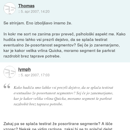
Thomas
::
5. apr 2007, 14:20
Se strinjam. Eno izboljšavo imamo že.
In kokr me sort ne zanima prav preveč, psihološki aspekt me. Kako
hudiča smo lahko vsi prezrli dejstvo, da se splača testirat
eventualno že-posortanost segmentov? Sej če jo zanemarjamo,
kar je kakor velika vrlina Quicka, moramo segment še parkrat
razdrobit brez taprave potrebe.
lymph
::
5. apr 2007, 17:03
Kako hudiča smo lahko vsi prezrli dejstvo, da se splača testirat
eventualno že-posortanost segmentov? Sej če jo zanemarjamo,
kar je kakor velika vrlina Quicka, moramo segment še parkrat
razdrobit brez taprave potrebe.
Zakaj pa se splača testirat že posortirane segmente? A išče
vzorec? Nekak ne vidim razloga, zakaj bi se to splačal delat.