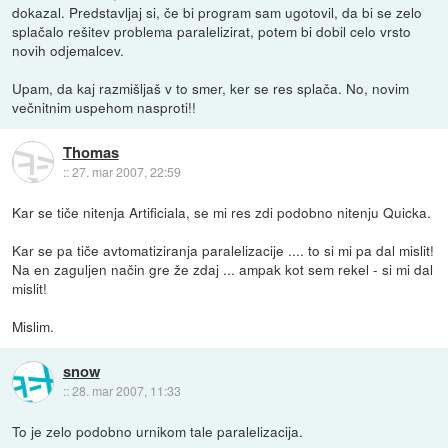
dokazal. Predstavljaj si, če bi program sam ugotovil, da bi se zelo
splačalo rešitev problema paralelizirat, potem bi dobil celo vrsto
novih odjemalcev.
Upam, da kaj razmišljaš v to smer, ker se res splača. No, novim
večnitnim uspehom nasproti!!
Thomas
::
27. mar 2007, 22:59
Kar se tiče nitenja Artificiala, se mi res zdi podobno nitenju Quicka.
Kar se pa tiče avtomatiziranja paralelizacije .... to si mi pa dal mislit!
Na en zaguljen način gre že zdaj ... ampak kot sem rekel - si mi dal
mislit!
Mislim.
snow
::
28. mar 2007, 11:33
To je zelo podobno urnikom tale paralelizacija.