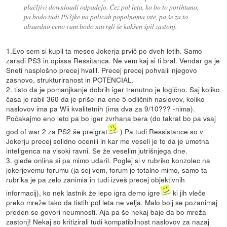
plačljivi downloadi odpadejo. Čez pol leta, ko bo to porihtano,
pa bodo tudi PS3jke na policah popolnoma iste, pa še za to
absurdno ceno vam bodo navrgli še kakšen špil zastonj.
1.Evo sem si kupil ta mesec Jokerja prvič po dveh letih. Samo
zaradi PS3 in opissa Ressitanca. Ne vem kaj si ti bral. Vendar ga je
Sneti nasplošno precej hvalil. Precej precej pohvalil njegovo
zasnovo, strukturiranost in POTENCIAL.
2. tisto da je pomanjkanje dobrih iger trenutno je logično. Saj koliko
časa je rabil 360 da je prišel na ene 5 odličnih naslovov, koliko
naslovov ima pa Wii kvalitetnih (ima dva za 9/10??? -nima).
Počakajmo eno leto pa bo iger zvrhana bera (do takrat bo pa vsaj
god of war 2 za PS2 še preigrat
) Pa tudi Ressistance so v
Jokerju precej solidno ocenili in kar me veseli je to da je umetna
inteligenca na visoki ravni. Se že veselim jutrišnjega dne.
3. glede onlina si pa mimo udaril. Poglej si v rubriko konzolec na
jokerjevemu forumu (ja sej vem, forum je totalno mimo, samo ta
rubrika je pa zelo zanimia in tudi izveš precej objektivnih
informacij), ko nek lastnik že lepo igra demo igre
ki jih vleče
preko mreže tako da tistih pol leta ne velja. Malo bolj se pozanimaj
preden se govori neumnosti. Aja pa še nekaj baje da bo mreža
zastonj! Nekaj so kritizirali tudi kompatibilnost naslovov za nazaj