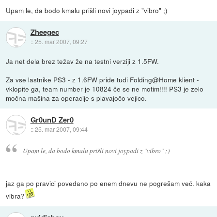
Upam le, da bodo kmalu prišli novi joypadi z "vibro" ;)
Zheegec
::
25. mar 2007, 09:27
Ja net dela brez težav že na testni verziji z 1.5FW.
Za vse lastnike PS3 - z 1.6FW pride tudi Folding@Home klient -
vklopite ga, team number je 10824 če se ne motim!!!! PS3 je zelo
močna mašina za operacije s plavajočo vejico.
Gr0unD Zer0
::
25. mar 2007, 09:44
Upam le, da bodo kmalu prišli novi joypadi z "vibro" ;)
jaz ga po pravici povedano po enem dnevu ne pogrešam več. kaka
vibra?