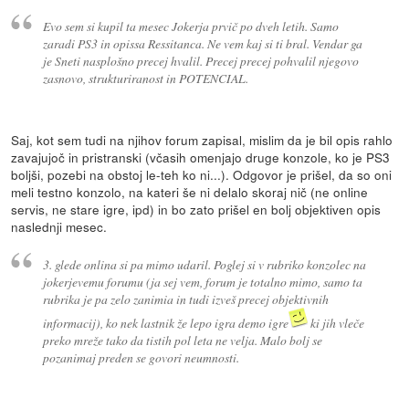
Evo sem si kupil ta mesec Jokerja prvič po dveh letih. Samo
zaradi PS3 in opissa Ressitanca. Ne vem kaj si ti bral. Vendar ga
je Sneti nasplošno precej hvalil. Precej precej pohvalil njegovo
zasnovo, strukturiranost in POTENCIAL.
Saj, kot sem tudi na njihov forum zapisal, mislim da je bil opis rahlo
zavajujoč in pristranski (včasih omenjajo druge konzole, ko je PS3
boljši, pozebi na obstoj le-teh ko ni...). Odgovor je prišel, da so oni
meli testno konzolo, na kateri še ni delalo skoraj nič (ne online
servis, ne stare igre, ipd) in bo zato prišel en bolj objektiven opis
naslednji mesec.
3. glede onlina si pa mimo udaril. Poglej si v rubriko konzolec na
jokerjevemu forumu (ja sej vem, forum je totalno mimo, samo ta
rubrika je pa zelo zanimia in tudi izveš precej objektivnih
informacij), ko nek lastnik že lepo igra demo igre
ki jih vleče
preko mreže tako da tistih pol leta ne velja. Malo bolj se
pozanimaj preden se govori neumnosti.