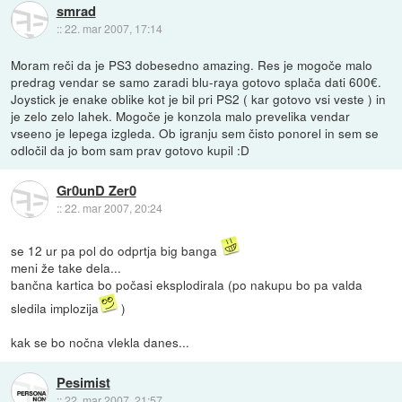
smrad
::
22. mar 2007, 17:14
Moram reči da je PS3 dobesedno amazing. Res je mogoče malo
predrag vendar se samo zaradi blu-raya gotovo splača dati 600€.
Joystick je enake oblike kot je bil pri PS2 ( kar gotovo vsi veste ) in
je zelo zelo lahek. Mogoče je konzola malo prevelika vendar
vseeno je lepega izgleda. Ob igranju sem čisto ponorel in sem se
odločil da jo bom sam prav gotovo kupil :D
Gr0unD Zer0
::
22. mar 2007, 20:24
se 12 ur pa pol do odprtja big banga
meni že take dela...
bančna kartica bo počasi eksplodirala (po nakupu bo pa valda
sledila implozija
)
kak se bo nočna vlekla danes...
Pesimist
::
22. mar 2007, 21:57