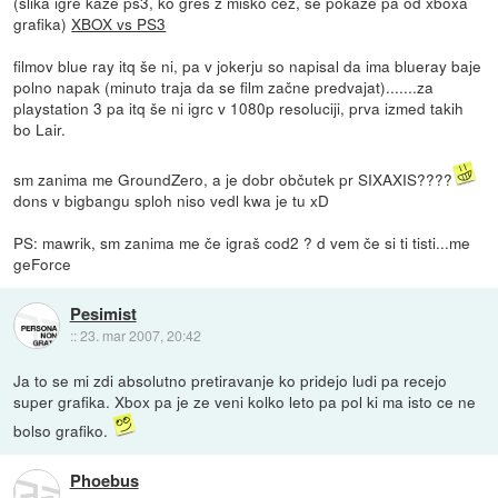
(slika igre kaže ps3, ko greš z miško čez, se pokaže pa od xboxa
grafika)
XBOX vs PS3
filmov blue ray itq še ni, pa v jokerju so napisal da ima blueray baje
polno napak (minuto traja da se film začne predvajat).......za
playstation 3 pa itq še ni igrc v 1080p resoluciji, prva izmed takih
bo Lair.
sm zanima me GroundZero, a je dobr občutek pr SIXAXIS????
dons v bigbangu sploh niso vedl kwa je tu xD
PS: mawrik, sm zanima me če igraš cod2 ? d vem če si ti tisti...me
geForce
Pesimist
::
23. mar 2007, 20:42
Ja to se mi zdi absolutno pretiravanje ko pridejo ludi pa recejo
super grafika. Xbox pa je ze veni kolko leto pa pol ki ma isto ce ne
bolso grafiko.
Phoebus