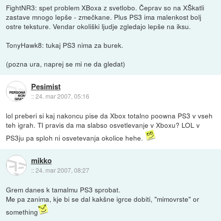
FightNR3: spet problem XBoxa z svetlobo. Čeprav so na XŠkatli
zastave mnogo lepše - zmečkane. Plus PS3 ima malenkost bolj
ostre teksture. Vendar okoliški ljudje zgledajo lepše na iksu.
TonyHawk8: tukaj PS3 nima za burek.
(pozna ura, naprej se mi ne da gledat)
Pesimist
::
24. mar 2007, 05:16
lol preberi si kaj nakoncu pise da Xbox totalno poowna PS3 v vseh
teh igrah. TI pravis da ma slabso osvetlevanje v Xboxu? LOL v
PS3ju pa sploh ni osvetevanja okolice hehe.
mikko
::
24. mar 2007, 08:27
Grem danes k tamalmu PS3 sprobat.
Me pa zanima, kje bi se dal kakšne igrce dobiti, "mimovrste" or
something