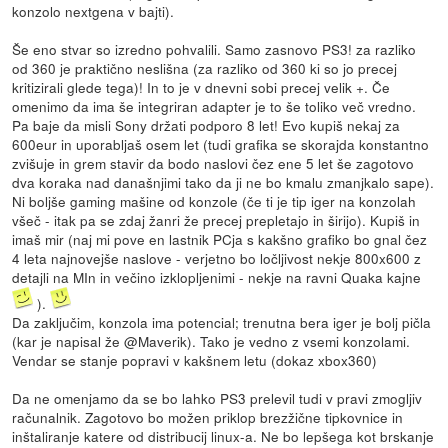
konzolo nextgena v bajti).
Še eno stvar so izredno pohvalili. Samo zasnovo PS3! za razliko
od 360 je praktično neslišna (za razliko od 360 ki so jo precej
kritizirali glede tega)! In to je v dnevni sobi precej velik +. Če
omenimo da ima še integriran adapter je to še toliko več vredno.
Pa baje da misli Sony držati podporo 8 let! Evo kupiš nekaj za
600eur in uporabljaš osem let (tudi grafika se skorajda konstantno
zvišuje in grem stavir da bodo naslovi čez ene 5 let še zagotovo
dva koraka nad današnjimi tako da ji ne bo kmalu zmanjkalo sape).
Ni boljše gaming mašine od konzole (če ti je tip iger na konzolah
všeč - itak pa se zdaj žanri že precej prepletajo in širijo). Kupiš in
imaš mir (naj mi pove en lastnik PCja s kakšno grafiko bo gnal čez
4 leta najnovejše naslove - verjetno bo ločljivost nekje 800x600 z
detajli na MIn in večino izklopljenimi - nekje na ravni Quaka kajne
).
Da zaključim, konzola ima potencial; trenutna bera iger je bolj pičla
(kar je napisal že @Maverik). Tako je vedno z vsemi konzolami.
Vendar se stanje popravi v kakšnem letu (dokaz xbox360)
Da ne omenjamo da se bo lahko PS3 prelevil tudi v pravi zmogljiv
računalnik. Zagotovo bo možen priklop brezžične tipkovnice in
inštaliranje katere od distribucij linux-a. Ne bo lepšega kot brskanje