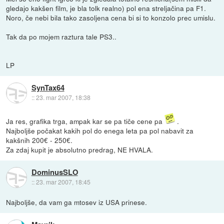
gledajo kakšen film, je bla tolk realno) pol ena streljačina pa F1.
Noro, če nebi bila tako zasoljena cena bi si to konzolo prec umislu.
Tak da po mojem raztura tale PS3..
LP
SynTax64
::
23. mar 2007, 18:38
Ja res, grafika trga, ampak kar se pa tiče cene pa
.
Najboljše počakat kakih pol do enega leta pa pol nabavit za
kakšnih 200€ - 250€.
Za zdaj kupit je absolutno predrag, NE HVALA.
DominusSLO
::
23. mar 2007, 18:45
Najboljše, da vam ga mtosev iz USA prinese.