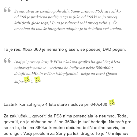
Še eno stvar so izredno pohvalili. Samo zasnovo PS3! za razliko
od 360 je praktično neslišna (za razliko od 360 ki so jo precej
kritizirali glede tega)! In to je v dnevni sobi precej velik +. Če
omenimo da ima še integriran adapter je to še toliko več vredno.
To je res. Xbox 360 je nemarno glasen, še posebej DVD pogon.
(naj mi pove en lastnik PCja s kakšno grafiko bo gnal čez 4 leta
najnovejše naslove - verjetno bo ločljivost nekje 800x600 z
detajli na MIn in večino izklopljenimi - nekje na ravni Quaka
kajne
).
Lastniki konzol igrajo 4 leta stare naslove pri 640x480
Za zaključek... govoriti da PS3 nima potenciala je neumno. Toda,
govoriti, da je občutno boljši od 360ke je tudi bedarija. Namreč gre
se za to, da ima 360ka trenutno občutno boljši online servis, ter
bero iger. Večji problem za Sony pa leži drugje. To je 10 milijonov