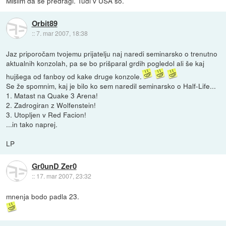
Mislim da se predragi. Tudi v USA so.
Orbit89
::
7. mar 2007, 18:38
Jaz priporočam tvojemu prijatelju naj naredi seminarsko o trenutno
aktualnih konzolah, pa se bo prišparal grdih pogledol ali še kaj
hujšega od fanboy od kake druge konzole.
Se že spomnim, kaj je bilo ko sem naredil seminarsko o Half-Life...
1. Matast na Quake 3 Arena!
2. Zadrogiran z Wolfenstein!
3. Utopljen v Red Facion!
...in tako naprej.
LP
Gr0unD Zer0
::
17. mar 2007, 23:32
mnenja bodo padla 23.