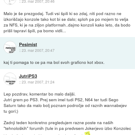
::
23. mar 2007, 20:46
Malo je še prezgodaj. Tudi vsi špili ki so zdaj, niti pod razno ne
izkoriščajo konzole tako kot bi se dalo; sploh pa po mojem to velja
za NFS, ki je na ziljon platformah..dajmo konzoli kako leto, da bodo
prišli tapravi špili, pa bomo vidli...
Pesimist
::
23. mar 2007, 20:47
kaj ti pomaga to ce pa ma bol svoh graficno kot xbox.
JutriPS3
::
23. mar 2007, 21:24
Lep pozdrav, komentar bo malo daljši.
Jutri grem po PS3. Prej sem imel tudi PS2, N64 ter tudi Sego
Saturn tako da malo bolj poznam področje od raznih wannabejev
tu gori;)
Zadnji teden konkretno pregledujem razne poste na naših
"tehnoloških" forumih (tule in pa predvsem Jokerjevo izbo Konzolec