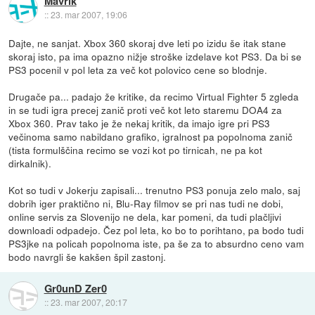
Mavrik
::
23. mar 2007, 19:06
Dajte, ne sanjat. Xbox 360 skoraj dve leti po izidu še itak stane
skoraj isto, pa ima opazno nižje stroške izdelave kot PS3. Da bi se
PS3 pocenil v pol leta za več kot polovico cene so blodnje.
Drugače pa... padajo že kritike, da recimo Virtual Fighter 5 zgleda
in se tudi igra precej zanič proti več kot leto staremu DOA4 za
Xbox 360. Prav tako je že nekaj kritik, da imajo igre pri PS3
večinoma samo nabildano grafiko, igralnost pa popolnoma zanič
(tista formulščina recimo se vozi kot po tirnicah, ne pa kot
dirkalnik).
Kot so tudi v Jokerju zapisali... trenutno PS3 ponuja zelo malo, saj
dobrih iger praktično ni, Blu-Ray filmov se pri nas tudi ne dobi,
online servis za Slovenijo ne dela, kar pomeni, da tudi plačljivi
downloadi odpadejo. Čez pol leta, ko bo to porihtano, pa bodo tudi
PS3jke na policah popolnoma iste, pa še za to absurdno ceno vam
bodo navrgli še kakšen špil zastonj.
Gr0unD Zer0
::
23. mar 2007, 20:17