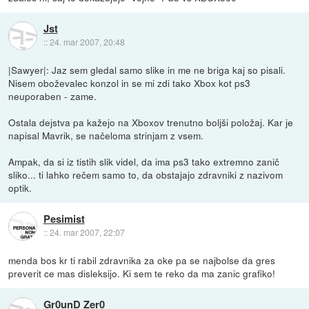
Jst
::
24. mar 2007, 20:48
|Sawyer|: Jaz sem gledal samo slike in me ne briga kaj so pisali.
Nisem oboževalec konzol in se mi zdi tako Xbox kot ps3
neuporaben - zame.
Ostala dejstva pa kažejo na Xboxov trenutno boljši položaj. Kar je
napisal Mavrik, se načeloma strinjam z vsem.
Ampak, da si iz tistih slik videl, da ima ps3 tako extremno zanič
sliko... ti lahko rečem samo to, da obstajajo zdravniki z nazivom
optik.
Pesimist
::
24. mar 2007, 22:07
menda bos kr ti rabil zdravnika za oke pa se najbolse da gres
preverit ce mas disleksijo. Ki sem te reko da ma zanic grafiko!
Gr0unD Zer0