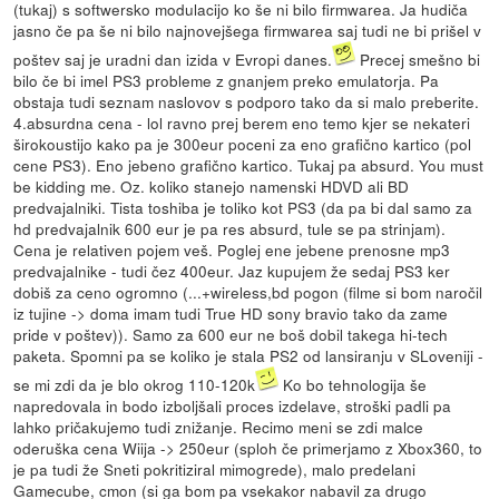
(tukaj) s softwersko modulacijo ko še ni bilo firmwarea. Ja hudiča
jasno če pa še ni bilo najnovejšega firmwarea saj tudi ne bi prišel v
poštev saj je uradni dan izida v Evropi danes.
Precej smešno bi
bilo če bi imel PS3 probleme z gnanjem preko emulatorja. Pa
obstaja tudi seznam naslovov s podporo tako da si malo preberite.
4.absurdna cena - lol ravno prej berem eno temo kjer se nekateri
širokoustijo kako pa je 300eur poceni za eno grafično kartico (pol
cene PS3). Eno jebeno grafično kartico. Tukaj pa absurd. You must
be kidding me. Oz. koliko stanejo namenski HDVD ali BD
predvajalniki. Tista toshiba je toliko kot PS3 (da pa bi dal samo za
hd predvajalnik 600 eur je pa res absurd, tule se pa strinjam).
Cena je relativen pojem veš. Poglej ene jebene prenosne mp3
predvajalnike - tudi čez 400eur. Jaz kupujem že sedaj PS3 ker
dobiš za ceno ogromno (...+wireless,bd pogon (filme si bom naročil
iz tujine -> doma imam tudi True HD sony bravio tako da zame
pride v poštev)). Samo za 600 eur ne boš dobil takega hi-tech
paketa. Spomni pa se koliko je stala PS2 od lansiranju v SLoveniji -
se mi zdi da je blo okrog 110-120k
Ko bo tehnologija še
napredovala in bodo izboljšali proces izdelave, stroški padli pa
lahko pričakujemo tudi znižanje. Recimo meni se zdi malce
oderuška cena Wiija -> 250eur (sploh če primerjamo z Xbox360, to
je pa tudi že Sneti pokritiziral mimogrede), malo predelani
Gamecube, cmon (si ga bom pa vsekakor nabavil za drugo