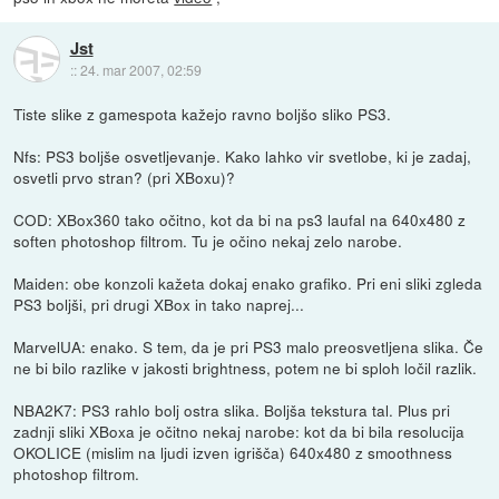
Jst
::
24. mar 2007, 02:59
Tiste slike z gamespota kažejo ravno boljšo sliko PS3.
Nfs: PS3 boljše osvetljevanje. Kako lahko vir svetlobe, ki je zadaj,
osvetli prvo stran? (pri XBoxu)?
COD: XBox360 tako očitno, kot da bi na ps3 laufal na 640x480 z
soften photoshop filtrom. Tu je očino nekaj zelo narobe.
Maiden: obe konzoli kažeta dokaj enako grafiko. Pri eni sliki zgleda
PS3 boljši, pri drugi XBox in tako naprej...
MarvelUA: enako. S tem, da je pri PS3 malo preosvetljena slika. Če
ne bi bilo razlike v jakosti brightness, potem ne bi sploh ločil razlik.
NBA2K7: PS3 rahlo bolj ostra slika. Boljša tekstura tal. Plus pri
zadnji sliki XBoxa je očitno nekaj narobe: kot da bi bila resolucija
OKOLICE (mislim na ljudi izven igrišča) 640x480 z smoothness
photoshop filtrom.