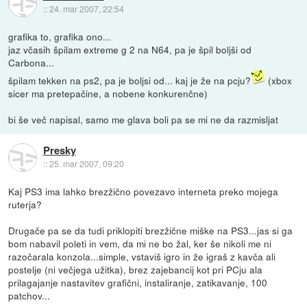
::
24. mar 2007, 22:54
grafika to, grafika ono...
jaz včasih špilam extreme g 2 na N64, pa je špil boljši od
Carbona...
špilam tekken na ps2, pa je boljsi od... kaj je že na pcju?
(xbox
sicer ma pretepačine, a nobene konkurenčne)
bi še več napisal, samo me glava boli pa se mi ne da razmisljat
Presky
::
25. mar 2007, 09:20
Kaj PS3 ima lahko brezžično povezavo interneta preko mojega
ruterja?
Drugače pa se da tudi priklopiti brezžične miške na PS3...jas si ga
bom nabavil poleti in vem, da mi ne bo žal, ker še nikoli me ni
razočarala konzola...simple, vstaviš igro in že igraš z kavča ali
postelje (ni večjega užitka), brez zajebancij kot pri PCju ala
prilagajanje nastavitev grafični, instaliranje, zatikavanje, 100
patchov...