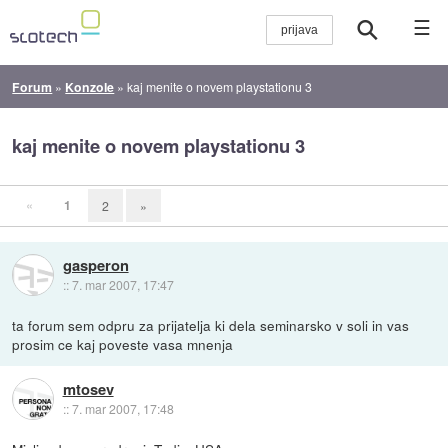
☰
Forum
»
Konzole
»
kaj menite o novem playstationu 3
kaj menite o novem playstationu 3
«
1
2
»
gasperon
::
7. mar 2007, 17:47
ta forum sem odpru za prijatelja ki dela seminarsko v soli in vas
prosim ce kaj poveste vasa mnenja
mtosev
::
7. mar 2007, 17:48