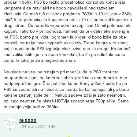
prodanih 360k. PS3 bo težko prodal toliko konzol do konca leta,
kar pomeni da razvijalci ne bodo navdušeni nad razvojem
ekskluziv. Če maš ti 5 miljonov prodanih PS3jk in 10 milijonov 360k,
imaš 5 mil potencialnih kupcev na eni in 10 mil potencial kupcev na
drugi strani. Če narediš vzporedni razvoj, imaš 15 mil potencialnih
kupcev. Tako bo v prihodnosti, namesti da bi videli neke nore igre
na PS3, bomo prej videli ogromen kup iger, ki bodo izšle za obe
konzoli, ter nekaj over-hypanih ekskluziv. Trend že gre v to smer,
saj je opazno da PS3 izgublja ekskluzive eno za drugo. Ko pa boš
imel veliko istih iger na obeh konzolah, bo še pa odločala samo
cena. In tukaj je že zmagovalec znan.
Ne glede na vse, pa ostajam pri mnenju, da je PS3 trenutno
neuporaben cigel, na katerem lahko igraš celo eno dobro in eno
nadpovprečno igro. Čez pol leta, ko bo Sony prišel k sebi, bo pa
PS3 še vedno isti na tržišču. Le morda bo kaj cenejši, ali pa bodo
kakšne zastonj špile delili. Nakup zadeve zdaj je zato nesmotrn,
oz. celo neumen če nimaš HDTVja sposobnega 720p slike. Samo
to zadnje velja tudi za 360ko.
M-XXXX
::
24. mar 2007, 14:45