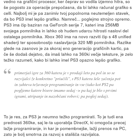
vedno na grafični procesor, ker čeprav so vodila izjemno hitra, so
še pogosto za operacije prepočasna, da bi lahko računal grafiko s
celli. Najbolj mi je pa zanimiv tvoj popolnoma neutemeljen stavek,
da bo PS3 imel lepšo grafiko. Namreč... poglejmo strojno opremo.
PS3 ima čip baziran na GeForcih serije 7, kateri ima 256MB
svojega pomnilnika in lahko ob hudem udarcu hitrosti naslovi del
ostalega pomnilnika. Xbox 360 ima na novo razviti čip s 48 unified
shaderji ter sposobnostjo naslavljanja 320 MB pomnilnika. Razlike
glede na zasnovo je za skoraj eno generacijo grafičnih kartic, pa
če še dodaš dejstvo, da imaš lahko na 360ki večje teksture, je zelo
težko razumeti, kako bi lahko imel PS3 opazno lepšo grafiko.
primerjaš igre za 360 katera je v prodaji leto pa pol in so se
razvijalci že konkretno "priučili", s PS3 katera šele začenja pot
in zahteva težavneje programiranje in vse (tako kot PS2 pa
pogljemo katere bisere imamo sedaj -> pa kaj je blo s prvimi
igrami, utripanje in nazobčani robovi; pa poglej sedaj).
To je res, za PS3 je neumno težko programirati. To je tudi ena
prednosti 360ke, saj le-ta uporablja DirectX, ki omogoča precej
lažje programiranje, in kar je pomembnejše, lažji prenos na PC,
zato je bolj smotrna za razvoj s stališča razvijalca.