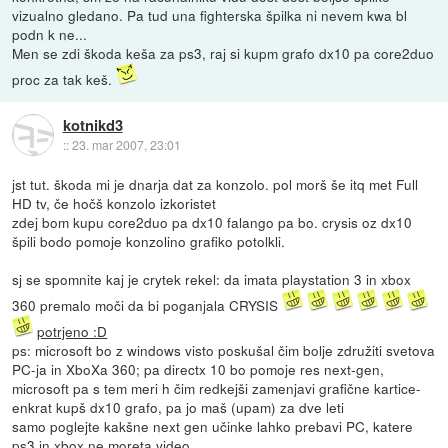
vizualno gledano. Pa tud una fighterska špilka ni nevem kwa bl
podn k ne...
Men se zdi škoda keša za ps3, raj si kupm grafo dx10 pa core2duo
proc za tak keš.
kotnikd3
::
23. mar 2007, 23:01
jst tut. škoda mi je dnarja dat za konzolo. pol morš še itq met Full
HD tv, če hočš konzolo izkoristet
zdej bom kupu core2duo pa dx10 falango pa bo. crysis oz dx10
špili bodo pomoje konzolino grafiko potolkli.
sj se spomnite kaj je crytek rekel: da imata playstation 3 in xbox
360 premalo moči da bi poganjala CRYSIS
potrjeno :D
ps: microsoft bo z windows visto poskušal čim bolje združiti svetova
PC-ja in XboXa 360; pa directx 10 bo pomoje res next-gen,
microsoft pa s tem meri h čim redkejši zamenjavi grafične kartice-
enkrat kupš dx10 grafo, pa jo maš (upam) za dve leti
samo poglejte kakšne next gen učinke lahko prebavi PC, katere
ps3 in xbox ne moreta
video
,