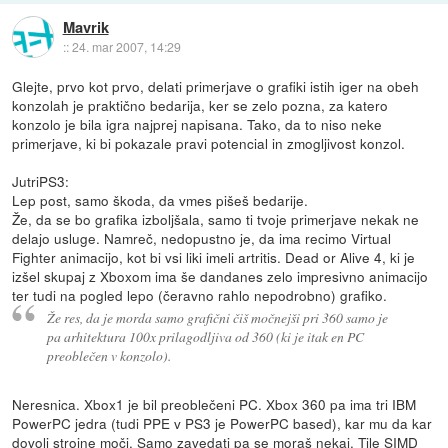
Mavrik
::
24. mar 2007, 14:29
Glejte, prvo kot prvo, delati primerjave o grafiki istih iger na obeh
konzolah je praktično bedarija, ker se zelo pozna, za katero
konzolo je bila igra najprej napisana. Tako, da to niso neke
primerjave, ki bi pokazale pravi potencial in zmogljivost konzol.
JutriPS3:
Lep post, samo škoda, da vmes pišeš bedarije.
Že, da se bo grafika izboljšala, samo ti tvoje primerjave nekak ne
delajo usluge. Namreč, nedopustno je, da ima recimo Virtual
Fighter animacijo, kot bi vsi liki imeli artritis. Dead or Alive 4, ki je
izšel skupaj z Xboxom ima še dandanes zelo impresivno animacijo
ter tudi na pogled lepo (čeravno rahlo nepodrobno) grafiko.
Že res, da je morda samo grafični čiš močnejši pri 360 samo je
pa arhitektura 100x prilagodljiva od 360 (ki je itak en PC
preoblečen v konzolo).
Neresnica. Xbox1 je bil preoblečeni PC. Xbox 360 pa ima tri IBM
PowerPC jedra (tudi PPE v PS3 je PowerPC based), kar mu da kar
dovolj strojne moči. Samo zavedati pa se moraš nekaj. Tile SIMD