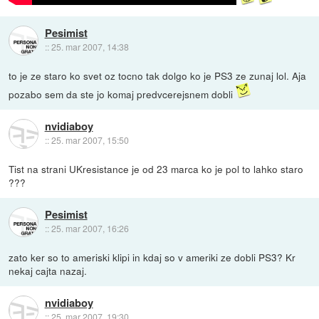
Pesimist
::
25. mar 2007, 14:38
to je ze staro ko svet oz tocno tak dolgo ko je PS3 ze zunaj lol. Aja
pozabo sem da ste jo komaj predvcerejsnem dobli
nvidiaboy
::
25. mar 2007, 15:50
Tist na strani UKresistance je od 23 marca ko je pol to lahko staro
???
Pesimist
::
25. mar 2007, 16:26
zato ker so to ameriski klipi in kdaj so v ameriki ze dobli PS3? Kr
nekaj cajta nazaj.
nvidiaboy
::
25. mar 2007, 19:30