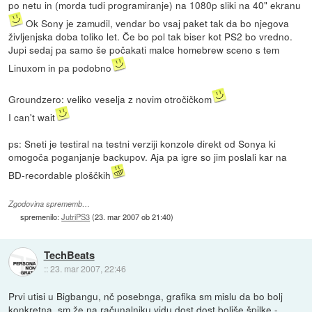
po netu in (morda tudi programiranje) na 1080p sliki na 40" ekranu
Ok Sony je zamudil, vendar bo vsaj paket tak da bo njegova
življenjska doba toliko let. Če bo pol tak biser kot PS2 bo vredno.
Jupi sedaj pa samo še počakati malce homebrew sceno s tem
Linuxom in pa podobno
Groundzero: veliko veselja z novim otročičkom
I can't wait
ps: Sneti je testiral na testni verziji konzole direkt od Sonya ki
omogoča poganjanje backupov. Aja pa igre so jim poslali kar na
BD-recordable ploščkih
Zgodovina sprememb…
spremenilo:
JutriPS3
(
23. mar 2007 ob 21:40
)
TechBeats
::
23. mar 2007, 22:46
Prvi utisi u Bigbangu, nč posebnga, grafika sm mislu da bo bolj
konkretna, sm že na računalniku vidu dost dost boljše špilke -