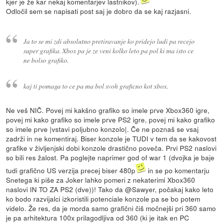
kjer je že kar nekaj komentarjev lastnikov).
Odločil sem se napisati post saj je dobro da se kaj razjasni.
Ja to se mi zdi absolutno pretiravanje ko pridejo ludi pa recejo
super grafika. Xbox pa je ze veni kolko leto pa pol ki ma isto ce
ne bolso grafiko.
kaj ti pomaga to ce pa ma bol svoh graficno kot xbox.
Ne veš NIČ. Povej mi kakšno grafiko so imele prve Xbox360 igre,
povej mi kako grafiko so imele prve PS2 igre, povej mi kako grafiko
so imele prve |vstavi poljubno konzolo|. Če ne poznaš se vsaj
zadrži in ne komentiraj. Biser konzole je TUDI v tem da se kakovost
grafike v življenjski dobi konzole drastično poveča. Prvi PS2 naslovi
so bili res žalost. Pa poglejte naprimer god of war 1 (dvojka je baje
tudi grafično US verzija precej biser 480p
in se po komentarju
Snetega ki piše za Joker lahko pomeri z nekaterimi Xbox360
naslovi IN TO ZA PS2 (dve))! Tako da @Sawyer, počakaj kako leto
ko bodo razvijalci izkoristili potenciale konzole pa se bo potem
videlo. Že res, da je morda samo grafični čiš močnejši pri 360 samo
je pa arhitektura 100x prilagodljiva od 360 (ki je itak en PC