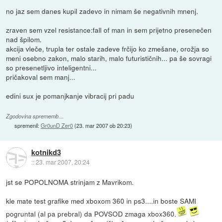
no jaz sem danes kupil zadevo in nimam še negativnih mnenj.
zraven sem vzel resistance:fall of man in sem prijetno presenečen
nad špilom.
akcija vleče, trupla ter ostale zadeve frčijo ko zmešane, orožja so
meni osebno zakon, malo starih, malo futurističnih... pa še sovragi
so presenetljivo inteligentni...
pričakoval sem manj...
edini sux je pomanjkanje vibracij pri padu
Zgodovina sprememb…
spremenil:
Gr0unD Zer0
(
23. mar 2007 ob 20:23
)
kotnikd3
::
23. mar 2007, 20:24
jst se POPOLNOMA strinjam z Mavrikom.
kle mate test grafike med xboxom 360 in ps3....in boste SAMI
pogruntal (al pa prebral) da POVSOD zmaga xbox360.