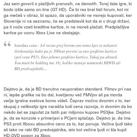
Jaz sem govoril o plačljivih prenosih, ne demotih. Torej tiste igre, ki
bodo izšle samo on-line (GT HD). Če bi res bral tisti forum, kot mi
ga mečeš v obraz, bi opazo, da uporabniki ne morejo kupovati, ker
Slovenije ni na seznamu, če se predstaviš kot da si v drugi državi,
pa ti noče vzeti kreditne kartice, in ne moreš plačati. Predplačljive
kartice po vzoru Xbox Live ne obstajajo.
bsurdna cena - lol ravno prej berem eno temo kjer se nekateri
širokoustijo kako pa je 300eur poceni za eno grafično kartico
(pol cene PS3). Eno jebeno grafično kartico. Tukaj pa absurd.
You must be kidding me. Oz. koliko stanejo namenski HDVD ali
BD predvajalniki....
Dejstvo je, da je BD trenutno neuporaben standard. Filmov pri nas
ni, lepše grafike ne bo dal, kvečjemu več FMVjov ali pa morda
večje igralne svetove bomo videli. Čeprav močno dvomim v to, ker
skupaj z velikostjo igre narašča tudi cena razvoja, in dvomim da bo
nekdo šel se zapufat za tistih par miljonov kupcev PS3jke. Dejstvo
je, da se konzole v primerjavi s PCjem splačajo. Dejstvo je, da ima
PS3 proti Xboxu absurdno ceno za to, kar ponuja. Večina ljudi tako
ali tako ne rabi BD predvajalnika, isto kot večina ljudi ni šla kupit
HD-DVD pogon za Xbox.