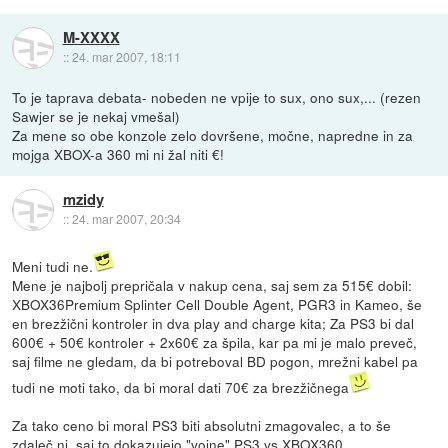
M-XXXX
::
24. mar 2007, 18:11
To je taprava debata- nobeden ne vpije to sux, ono sux,... (rezen
Sawjer se je nekaj vmešal)
Za mene so obe konzole zelo dovršene, močne, napredne in za
mojga XBOX-a 360 mi ni žal niti €!
mzidy
::
24. mar 2007, 20:34
Meni tudi ne.
Mene je najbolj prepričala v nakup cena, saj sem za 515€ dobil:
XBOX36Premium Splinter Cell Double Agent, PGR3 in Kameo, še
en brezžični kontroler in dva play and charge kita; Za PS3 bi dal
600€ + 50€ kontroler + 2x60€ za špila, kar pa mi je malo preveč,
saj filme ne gledam, da bi potreboval BD pogon, mrežni kabel pa
tudi ne moti tako, da bi moral dati 70€ za brezžičnega
Za tako ceno bi moral PS3 biti absolutni zmagovalec, a to še
zdaleč ni, saj to dokazujejo "vojne" PS3 vs XBOX360