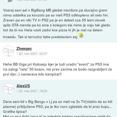
Vceraj sem sel v BigBang MB gledat monitore pa slucajno grem
mimo oddelka za konzolo pa so meli PS3 odklopleno ali celo hin.
Zraven pa en vlki TV in PS2 pa je en debeli cca 35 letni clovek
spilo GTA menda pa ko sma z kolegom sla mimo je naju tak gledo
kot da bi mu htela vzeti zadni kos pizze ki jih je mel na tistem
trosedu. Tak si ternutno tebe predstavlam zaj
Zheegec
::
22. mar 2007, 22:07
Hehe BB Giga pri Koloseju kjer je tudi uradni "event" za PS3 ima
na zalogi "celo" 50 kosov, me prav zanima ce bodo razgrabljeni ze
prvi dan :) namerava kdo kampirat?
AlexUS
::
23. mar 2007, 18:23
Dans sem bil v Big Bangu v Lj pa so meli na 3x TV(mislim da so bili
plazma) priključene PS3, pa je tko noro zgledalo da bi prec kupu...
Grafika špica!!
Mel so eno fight igrco ki je zgledala totalno resnična(sem mislil da