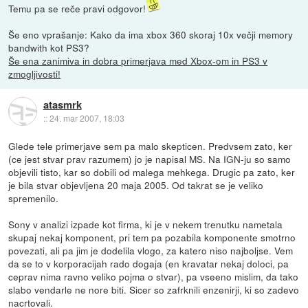
Temu pa se reče pravi odgovor!
Še eno vprašanje: Kako da ima xbox 360 skoraj 10x večji memory
bandwith kot PS3?
Še ena zanimiva in dobra primerjava med Xbox-om in PS3 v
zmogljivosti!
atasmrk
::
24. mar 2007, 18:03
Glede tele primerjave sem pa malo skepticen. Predvsem zato, ker
(ce jest stvar prav razumem) jo je napisal MS. Na IGN-ju so samo
objevili tisto, kar so dobili od malega mehkega. Drugic pa zato, ker
je bila stvar objevljena 20 maja 2005. Od takrat se je veliko
spremenilo.
Sony v analizi izpade kot firma, ki je v nekem trenutku nametala
skupaj nekaj komponent, pri tem pa pozabila komponente smotrno
povezati, ali pa jim je dodelila vlogo, za katero niso najboljse. Vem
da se to v korporacijah rado dogaja (en kravatar nekaj doloci, pa
ceprav nima ravno veliko pojma o stvar), pa vseeno mislim, da tako
slabo vendarle ne nore biti. Sicer so zafrknili enzenirji, ki so zadevo
nacrtovali.