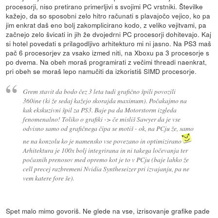
procesorji, niso pretirano primerljivi s svojimi PC vrstniki. Številke
kažejo, da so sposobni zelo hitro računati s plavajočo vejico, ko pa
jim enkrat daš eno bolj zakomplicirano kodo, z veliko vejitvami, pa
začnejo zelo švicati in jih že dvojedrni PC procesorji dohitevajo. Kaj
si hotel povedati s prilagodljivo arhitekturo mi ni jasno. Na PS3 maš
pač 6 procesorjev za vsako izmed niti, na Xboxu pa 3 procesorje s
po dvema. Na obeh moraš programirati z večimi threadi naenkrat,
pri obeh se moraš lepo namučiti da izkoristiš SIMD procesorje.
Grem stavit da bodo čez 3 leta tudi grafično špili povozili
360ine (ki že sedaj kažejo skorajda maximum). Počakajmo na
kak ekskuzivni špil za PS3. Baje pa da Motorstorm izgleda
fenomenalno! Toliko o grafiki -> če misliš Sawyer da je vse
odvisno samo od grafičnega čipa se motiš - ok, na PCju že, samo
ne na konzolu ko je namensko vse povezano in optimizirano
Arhitektura je 100x bolj integrirana in ni takega ločevanja ter
počasnih prenosov med opremo kot je to v PCju (baje lahko že
cell precej razbremeni Nvidia Syntheseizer pri izvajanju, pa ne
vem katere fore še).
Spet malo mimo govoriš. Ne glede na vse, izrisovanje grafike pade