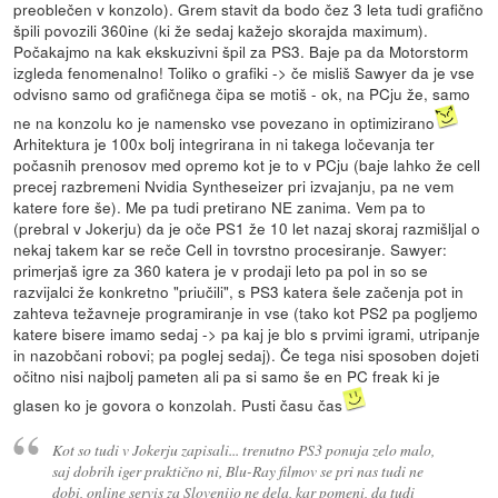
preoblečen v konzolo). Grem stavit da bodo čez 3 leta tudi grafično
špili povozili 360ine (ki že sedaj kažejo skorajda maximum).
Počakajmo na kak ekskuzivni špil za PS3. Baje pa da Motorstorm
izgleda fenomenalno! Toliko o grafiki -> če misliš Sawyer da je vse
odvisno samo od grafičnega čipa se motiš - ok, na PCju že, samo
ne na konzolu ko je namensko vse povezano in optimizirano
Arhitektura je 100x bolj integrirana in ni takega ločevanja ter
počasnih prenosov med opremo kot je to v PCju (baje lahko že cell
precej razbremeni Nvidia Syntheseizer pri izvajanju, pa ne vem
katere fore še). Me pa tudi pretirano NE zanima. Vem pa to
(prebral v Jokerju) da je oče PS1 že 10 let nazaj skoraj razmišljal o
nekaj takem kar se reče Cell in tovrstno procesiranje. Sawyer:
primerjaš igre za 360 katera je v prodaji leto pa pol in so se
razvijalci že konkretno "priučili", s PS3 katera šele začenja pot in
zahteva težavneje programiranje in vse (tako kot PS2 pa pogljemo
katere bisere imamo sedaj -> pa kaj je blo s prvimi igrami, utripanje
in nazobčani robovi; pa poglej sedaj). Če tega nisi sposoben dojeti
očitno nisi najbolj pameten ali pa si samo še en PC freak ki je
glasen ko je govora o konzolah. Pusti času čas
Kot so tudi v Jokerju zapisali... trenutno PS3 ponuja zelo malo,
saj dobrih iger praktično ni, Blu-Ray filmov se pri nas tudi ne
dobi, online servis za Slovenijo ne dela, kar pomeni, da tudi