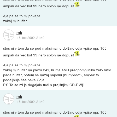
ampak da več kot 99 nero sploh ne dopusi!
Aja pa še to mi povejte:
zakaj mi buffer
mb
::
5. feb 2002, 21:40
štos ni v tem da se pod maksimalno dolžino cdja vpiše npr. 105
ampak da več kot 99 nero sploh ne dopusi!
Aja pa še to mi povejte:
zakaj mi buffer na plexu 24x, ki ima 4MB predpomnilnika zelo hitro
pada buffer, potem se nazaj napolni (burnproof), ampak to
podaljšuje čas peke Cdja.
P.S.To se mi je dogajalo tudi s prejšnjimi CD-RWji
mb
::
5. feb 2002, 21:40
štos ni v tem da se pod maksimalno dolžino cdja vpiše npr. 105