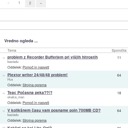
«
1
2
»
Vredno ogleda ...
Tema
Sporočila
»
problem z Recorder Bufferjem pri višjih hitrostih
11
bastadu
Oddelek:
Pomoč in nasveti
»
Plextor writer 24/48/48 problem!
64
Hux
Oddelek:
Strojna oprema
»
Teac Počasna peka??!?
18
skalca_man
Oddelek:
Pomoč in nasveti
»
V kolikšnem času vam posname poln 700MB CD?
64
bastadu
Oddelek:
Strojna oprema
Kakšni so kej Lite-Oni?