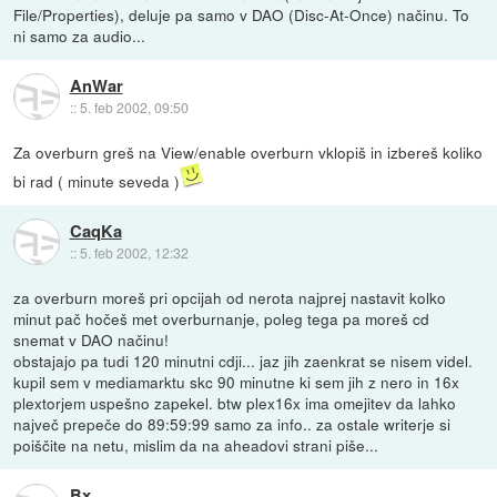
File/Properties), deluje pa samo v DAO (Disc-At-Once) načinu. To
ni samo za audio...
AnWar
::
5. feb 2002, 09:50
Za overburn greš na View/enable overburn vklopiš in izbereš koliko
bi rad ( minute seveda )
CaqKa
::
5. feb 2002, 12:32
za overburn moreš pri opcijah od nerota najprej nastavit kolko
minut pač hočeš met overburnanje, poleg tega pa moreš cd
snemat v DAO načinu!
obstajajo pa tudi 120 minutni cdji... jaz jih zaenkrat se nisem videl.
kupil sem v mediamarktu skc 90 minutne ki sem jih z nero in 16x
plextorjem uspešno zapekel. btw plex16x ima omejitev da lahko
največ prepeče do 89:59:99 samo za info.. za ostale writerje si
poiščite na netu, mislim da na aheadovi strani piše...
Bx