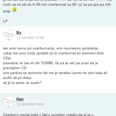
cudn se mi zdi da bi 80 min overburnal na 99 :))) ce pa gre pa tolk
boljs
LP
Bx
::
5. feb 2002, 07:58
ker smo ravno pri overburnanju, eno neumesno vprašanje:
zakaj me nero noče vprašat če bi overburnal ko snemam data
CDje
posname mi (se mi zdi 703MB), če pa je več pa pravi da je
premajhen CD
ene parkrat se spomnim da me je vprašal (samo ne vem kdaj-ali
audio ali pri data)
ali je to samo za audio?
Han
::
5. feb 2002, 09:40
Overburn moraš imeti v Neru označen (mislim da je to v