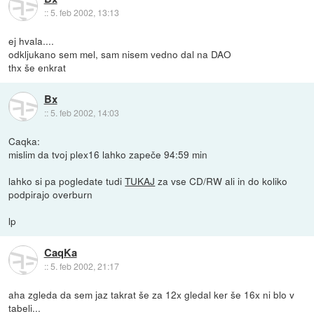
::
5. feb 2002, 13:13
ej hvala....
odkljukano sem mel, sam nisem vedno dal na DAO
thx še enkrat
Bx
::
5. feb 2002, 14:03
Caqka:
mislim da tvoj plex16 lahko zapeče 94:59 min
lahko si pa pogledate tudi
TUKAJ
za vse CD/RW ali in do koliko
podpirajo overburn
lp
CaqKa
::
5. feb 2002, 21:17
aha zgleda da sem jaz takrat še za 12x gledal ker še 16x ni blo v
tabeli...