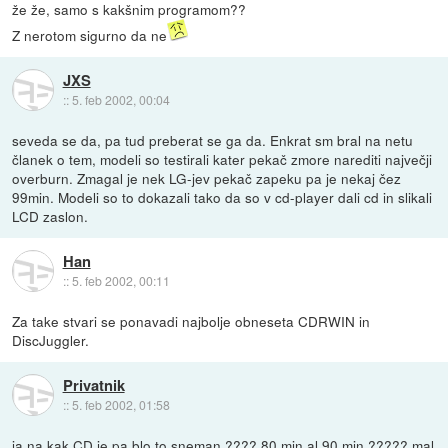
že že, samo s kakšnim programom??
Z nerotom sigurno da ne
JXS
::
5. feb 2002, 00:04
seveda se da, pa tud preberat se ga da. Enkrat sm bral na netu
članek o tem, modeli so testirali kater pekač zmore narediti največji
overburn. Zmagal je nek LG-jev pekač zapeku pa je nekaj čez
99min. Modeli so to dokazali tako da so v cd-player dali cd in slikali
LCD zaslon.
Han
::
5. feb 2002, 00:11
Za take stvari se ponavadi najbolje obneseta CDRWIN in
DiscJuggler.
Privatnik
::
5. feb 2002, 01:58
ja na kak CD je pa blo to sneman ???? 80 min al 90 min ????? mal