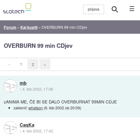
☰
Forum
»
Kaj kupiti
»
OVERBURN 99 min CDjev
OVERBURN 99 min CDjev
«
1
2
»
mb
::
4. feb 2002, 17:38
zANIMA ME, ČE BI SE DALO OVERBURNAT 99MIN CDJE
zaklenil:
whatson
(
6. feb 2002 ob 20:09
)
CaqKa
::
4. feb 2002, 17:42