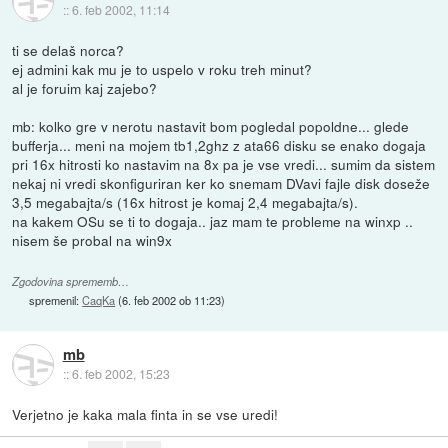
::
6. feb 2002, 11:14
ti se delaš norca?
ej admini kak mu je to uspelo v roku treh minut?
al je foruim kaj zajebo?
mb: kolko gre v nerotu nastavit bom pogledal popoldne... glede
bufferja... meni na mojem tb1,2ghz z ata66 disku se enako dogaja
pri 16x hitrosti ko nastavim na 8x pa je vse vredi... sumim da sistem
nekaj ni vredi skonfiguriran ker ko snemam DVavi fajle disk doseže
3,5 megabajta/s (16x hitrost je komaj 2,4 megabajta/s).
na kakem OSu se ti to dogaja.. jaz mam te probleme na winxp ..
nisem še probal na win9x
Zgodovina sprememb…
spremenil:
CaqKa
(
6. feb 2002 ob 11:23
)
mb
::
6. feb 2002, 15:23
Verjetno je kaka mala finta in se vse uredi!