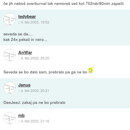
če jih neboš overburnal tak nemoreš več kot 702mb/80min zapečt
tedybear
::
4. feb 2002, 19:52
seveda se da....
kak 24x pekač in nero...
AnWar
::
4. feb 2002, 20:20
Seveda se bo dalo sam, prebralo pa ga ne bo
Janus
::
4. feb 2002, 20:31
DeeJeeJ: zakaj pa ne bo prebralo
mb
::
4. feb 2002, 21:16