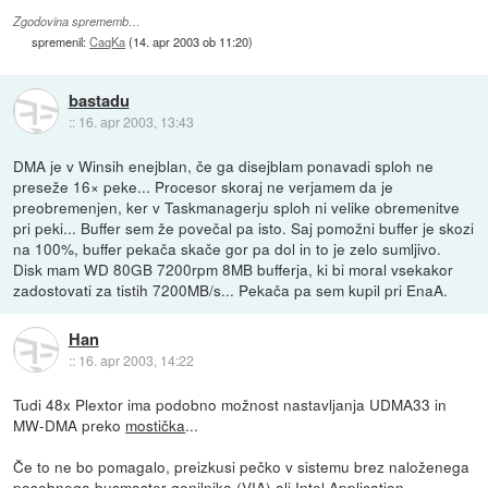
Zgodovina sprememb…
spremenil:
CaqKa
(
14. apr 2003 ob 11:20
)
bastadu
::
16. apr 2003, 13:43
DMA je v Winsih enejblan, če ga disejblam ponavadi sploh ne
preseže 16× peke... Procesor skoraj ne verjamem da je
preobremenjen, ker v Taskmanagerju sploh ni velike obremenitve
pri peki... Buffer sem že povečal pa isto. Saj pomožni buffer je skozi
na 100%, buffer pekača skače gor pa dol in to je zelo sumljivo.
Disk mam WD 80GB 7200rpm 8MB bufferja, ki bi moral vsekakor
zadostovati za tistih 7200MB/s... Pekača pa sem kupil pri EnaA.
Han
::
16. apr 2003, 14:22
Tudi 48x Plextor ima podobno možnost nastavljanja UDMA33 in
MW-DMA preko
mostička
...
Če to ne bo pomagalo, preizkusi pečko v sistemu brez naloženega
posebnega busmaster gonilnika (VIA) ali Intel Application