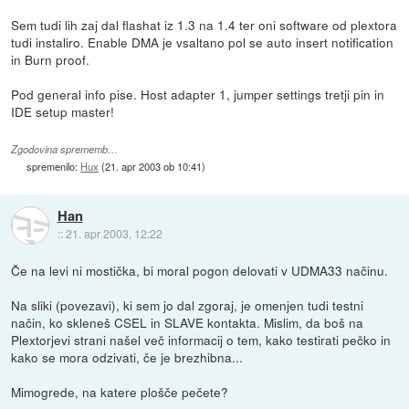
Sem tudi lih zaj dal flashat iz 1.3 na 1.4 ter oni software od plextora
tudi instaliro. Enable DMA je vsaltano pol se auto insert notification
in Burn proof.
Pod general info pise. Host adapter 1, jumper settings tretji pin in
IDE setup master!
Zgodovina sprememb…
spremenilo:
Hux
(
21. apr 2003 ob 10:41
)
Han
::
21. apr 2003, 12:22
Če na levi ni mostička, bi moral pogon delovati v UDMA33 načinu.
Na sliki (povezavi), ki sem jo dal zgoraj, je omenjen tudi testni
način, ko skleneš CSEL in SLAVE kontakta. Mislim, da boš na
Plextorjevi strani našel več informacij o tem, kako testirati pečko in
kako se mora odzivati, če je brezhibna...
Mimogrede, na katere plošče pečete?