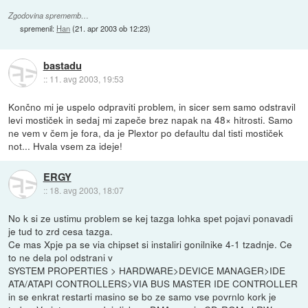
Zgodovina sprememb…
spremenil:
Han
(
21. apr 2003 ob 12:23
)
bastadu
::
11. avg 2003, 19:53
Končno mi je uspelo odpraviti problem, in sicer sem samo odstravil
levi mostiček in sedaj mi zapeče brez napak na 48× hitrosti. Samo
ne vem v čem je fora, da je Plextor po defaultu dal tisti mostiček
not... Hvala vsem za ideje!
ERGY
::
18. avg 2003, 18:07
No k si ze ustimu problem se kej tazga lohka spet pojavi ponavadi
je tud to zrd cesa tazga.
Ce mas Xpje pa se via chipset si instaliri gonilnike 4-1 tzadnje. Ce
to ne dela pol odstrani v
SYSTEM PROPERTIES > HARDWARE>DEVICE MANAGER>IDE
ATA/ATAPI CONTROLLERS>VIA BUS MASTER IDE CONTROLLER
in se enkrat restarti masino se bo ze samo vse povrnlo kork je