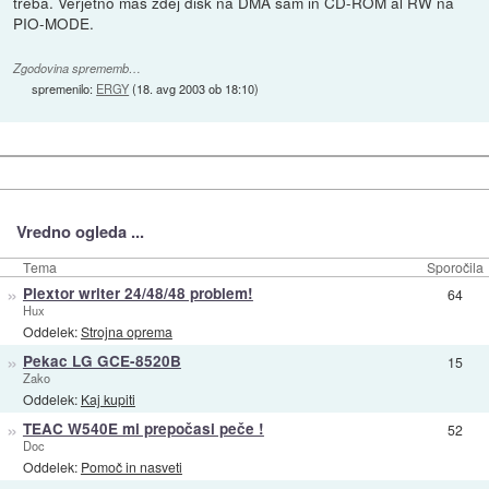
treba. Verjetno mas zdej disk na DMA sam in CD-ROM al RW na
PIO-MODE.
Zgodovina sprememb…
spremenilo:
ERGY
(
18. avg 2003 ob 18:10
)
Vredno ogleda ...
Tema
Sporočila
»
Plextor writer 24/48/48 problem!
64
Hux
Oddelek:
Strojna oprema
»
Pekac LG GCE-8520B
15
Zako
Oddelek:
Kaj kupiti
»
TEAC W540E mi prepočasi peče !
52
Doc
Oddelek:
Pomoč in nasveti