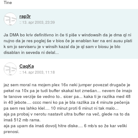
Tine
rap3r
::
13. apr 2003, 23:39
Ja DMA bo kriv definitivno in če ti piše v windowsih da je dma ql ni
nujno da je res poglej še v bios če je enablan ker na eni ausu plati
k sm jo serviseru je v winsih kazal da je ql sam v biosu je blo
disablan in seveda ni delal...
CaqKa
::
14. apr 2003, 11:18
jaz sem moral na mojem plex 16x neki jumper povezat drugače je
pekel na 10x pa je tudi buffer skakal kot zmešan... nevem če imajo
te tanove verzije še vedno to.. sicer pa... kaka ti je razlika med 48
in 40 jebote.... cccc meni ko pa je bla razlika za 4 minute pečenja
pa sem res lahko klel.... 10 minut proti 6 minut ni tak malo...
aja pa probaj v nerotu nastavit ultra buffer na več, glede na to da
imaš 512 mb rama.
aja pa upam da imaš dovolj hitre diske.... 6 mb/s so že kar veliki
prenosi.