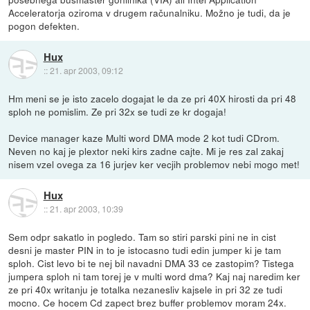
Acceleratorja oziroma v drugem računalniku. Možno je tudi, da je
pogon defekten.
Hux
::
21. apr 2003, 09:12
Hm meni se je isto zacelo dogajat le da ze pri 40X hirosti da pri 48
sploh ne pomislim. Ze pri 32x se tudi ze kr dogaja!
Device manager kaze Multi word DMA mode 2 kot tudi CDrom.
Neven no kaj je plextor neki kirs zadne cajte. Mi je res zal zakaj
nisem vzel ovega za 16 jurjev ker vecjih problemov nebi mogo met!
Hux
::
21. apr 2003, 10:39
Sem odpr sakatlo in pogledo. Tam so stiri parski pini ne in cist
desni je master PIN in to je istocasno tudi edin jumper ki je tam
sploh. Cist levo bi te nej bil navadni DMA 33 ce zastopim? Tistega
jumpera sploh ni tam torej je v multi word dma? Kaj naj naredim ker
ze pri 40x writanju je totalka nezanesliv kajsele in pri 32 ze tudi
mocno. Ce hocem Cd zapect brez buffer problemov moram 24x.