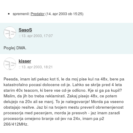
spremenil:
Predator
(
14. apr 2003 ob 15:25
)
SasoS
::
13. apr 2003, 17:07
Poglej DMA.
kisser
::
13. apr 2003, 18:21
Peesda, imam isti pekac kot ti, le da moj pise kul na 48x, bere pa
katastrofalno pocasi dolocene cd-je. Lahko se skrije pred 4 leta
starim 40x teacom, ki bere vse cd-je odlicno. Kje si ga pa kupil?
Mislim, da jih bo treba reklamirati. Zakaj pisejo 48x, ce potem
delujejo na 20x ali se manj. To je nategovanje! Morda pa vseeno
obstajajo resitve. Jaz bi na tvojem mestu preveril obremenjenost
procesorja med pecenjem, morda je presvoh - jaz imam zaradi
procesorja omejeno branje cd-jev na 24x, imam pa p2
266/412MHz.