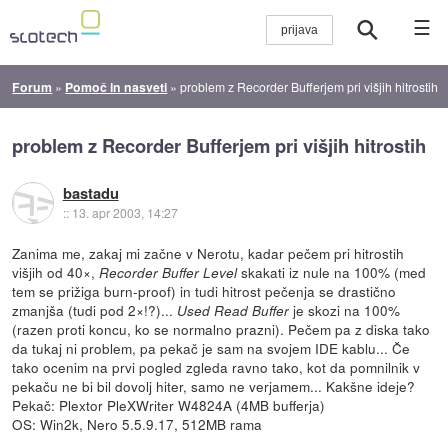
☰
Forum
»
Pomoč in nasveti
»
problem z Recorder Bufferjem pri višjih hitrostih
problem z Recorder Bufferjem pri višjih hitrostih
bastadu
::
13. apr 2003, 14:27
Zanima me, zakaj mi začne v Nerotu, kadar pečem pri hitrostih
višjih od 40×,
skakati iz nule na 100% (med
Recorder Buffer Level
tem se prižiga burn-proof) in tudi hitrost pečenja se drastično
zmanjša (tudi pod 2×!?)...
je skozi na 100%
Used Read Buffer
(razen proti koncu, ko se normalno prazni). Pečem pa z diska tako
da tukaj ni problem, pa pekač je sam na svojem IDE kablu... Če
tako ocenim na prvi pogled zgleda ravno tako, kot da pomnilnik v
pekaču ne bi bil dovolj hiter, samo ne verjamem... Kakšne ideje?
Pekač: Plextor PleXWriter W4824A (4MB bufferja)
OS: Win2k, Nero 5.5.9.17, 512MB rama