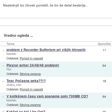
Naslednjič bo človek pomislil, če bo še delal bedarije..
Vredno ogleda ...
Tema
Sporočila
»
problem z Recorder Bufferjem pri višjih hitrostih
11
bastadu
Oddelek:
Pomoč in nasveti
»
Plextor writer 24/48/48 problem!
64
Hux
Oddelek:
Strojna oprema
»
Teac Počasna peka??!?
18
skalca_man
Oddelek:
Pomoč in nasveti
»
V kolikšnem času vam posname poln 700MB CD?
64
bastadu
Oddelek:
Strojna oprema
⊘
Kakšni so kej Lite-Oni?
35