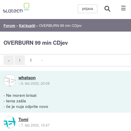
☰
Forum
»
Kaj kupiti
»
OVERBURN 99 min CDjev
OVERBURN 99 min CDjev
2
»
«
1
whatson
::
6. feb 2002, 20:08
- Ne morem brisat
- tema zašla
- če je nuja odprite novo
Tomi
::
7. feb 2002, 15:47