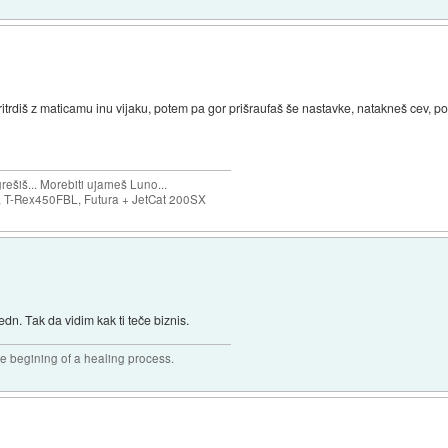
itrdiš z maticamu inu vijaku, potem pa gor prišraufaš še nastavke, natakneš cev, po ž
ešiš... Morebiti ujameš Luno...
T-Rex450FBL, Futura + JetCat 200SX
edn. Tak da vidim kak ti teče biznis.
he begining of a healing process.