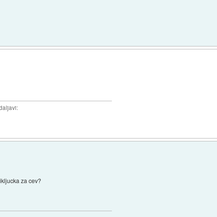
daljavi:
rikljucka za cev?