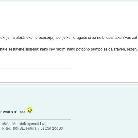
 luknje na plošči okoli procesorja), pol je kul, drugače si pa ne bi upal tako ž'vau za
 ostale sestavine sistema: kako cev rabim, kako potopno pumpo se da zraven, rezervar,
i: wait n u'll see
ešiš... Morebiti ujameš Luno...
T-Rex450FBL, Futura + JetCat 200SX