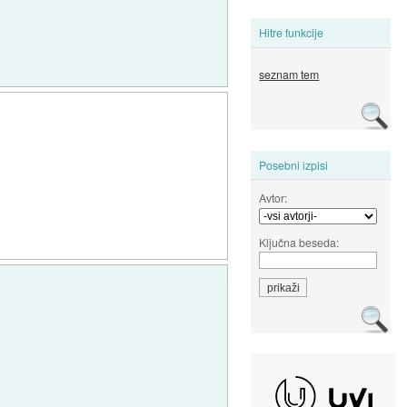
Hitre funkcije
seznam tem
Posebni izpisi
Avtor:
Ključna beseda: