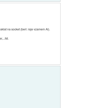
haklat na socket (beri: raje vzamem Al).
...itd.