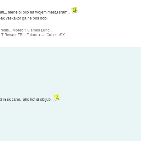
ti... mene bi bilo na tvojem mestu sram...
ak vsekakor ga ne boš dobil.
ešiš... Morebiti ujameš Luno...
T-Rex450FBL, Futura + JetCat 200SX
ki in skicami.Tako kot si obljubil.