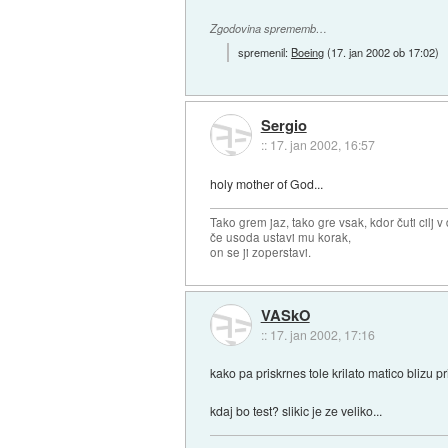
Zgodovina sprememb…
spremenil:
Boeing
(
17. jan 2002 ob 17:02
)
Sergio
::
17. jan 2002, 16:57
holy mother of God...
Tako grem jaz, tako gre vsak, kdor čuti cilj v 
če usoda ustavi mu korak,
on se ji zoperstavi.
VASkO
::
17. jan 2002, 17:16
kako pa priskrnes tole krilato matico blizu p
kdaj bo test? slikic je ze veliko...