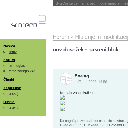
Spletne strani začele streči oglase za agente
Forum
»
Hlajenje in modifikaci
Novice
nov dosežek - bakreni blok
arhiv
Forum
mali oglasi
teme zadnjih 24h
Boeing
Članki
::
17. jan 2002, 16:56
Zaposlitve
še malo za poskušino...
brskaj
Ostalo
pravila
Ko segaš po zvezdah ne skrbi, če kakšno zgr
R50e AS355n, T-Rex600FBL, T-Rex500FBL, 