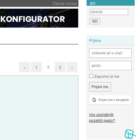
Išči:
Zadnje novice
Prijava
2
«
1
3
»
Zapomni si me
nov uporabnik
pozabili geslo?