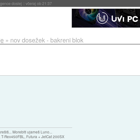
 umetne inteligence
::
včeraj ob 21:23
je
»
nov dosežek - bakreni blok
ešiš... Morebiti ujameš Luno...
T-Rex450FBL, Futura + JetCat 200SX