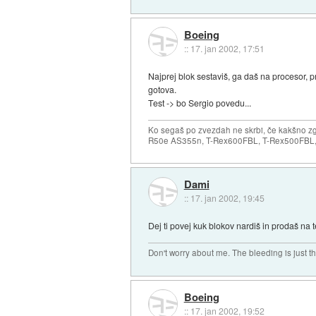
Boeing
::
17. jan 2002, 17:51
Najprej blok sestaviš, ga daš na procesor, pr
gotova.
Test -> bo Sergio povedu...
Ko segaš po zvezdah ne skrbi, če kakšno zgr
R50e AS355n, T-Rex600FBL, T-Rex500FBL, 
Dami
::
17. jan 2002, 19:45
Dej ti povej kuk blokov nardiš in prodaš na t
Don't worry about me. The bleeding is just t
Boeing
::
17. jan 2002, 19:52