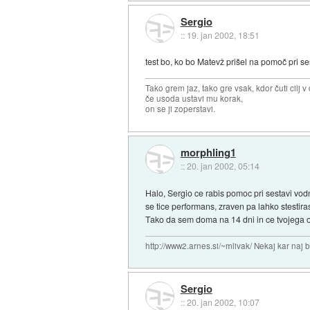
Sergio
::
19. jan 2002, 18:51
test bo, ko bo Matevž prišel na pomoč pri se
Tako grem jaz, tako gre vsak, kdor čuti cilj v 
če usoda ustavi mu korak,
on se ji zoperstavi.
morphling1
::
20. jan 2002, 05:14
Halo, Sergio ce rabis pomoc pri sestavi vod
se tice performans, zraven pa lahko stestir
Tako da sem doma na 14 dni in ce tvojega o
http://www2.arnes.si/~mlivak/ Nekaj kar naj b
Sergio
::
20. jan 2002, 10:07