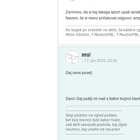
Zanimivo, da si kaj takega sploh upaš vpraša
Nevem, če si resno pričakoval odgovor, amp
Ko segaš po zvezdah ne skrbi, če kakšno zgr
R50e AS355n, T-Rex600FBL, T-Rex500FBL, 
segi
::
17. jan 2002, 22:32
Daj cene povej!
Dami: Daj pošlji mi mail s tistimi tvojimi član
---------------------------------------------
Segi podobo na ogled postavi,
ker bolj resnico ljubi kakor hvalo,
zad skrit vsevprek posluša, kaj zijalo
neumno, kaj umetni od nje pravi
----------------------------------------------