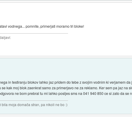
stavi vodnega... pomnite, primerjati moramo tri bloke!
daljavi:
nega in testiranju blokov lahko jaz pridem do tebe z svojim vodnim ki verjamem da
as se kak moj blok zaenkrat samo za primerjavo ne za reklamo. Ker sem pa jaz na sl
dgovora ne bom prebral tu mi lahko posljes sms na 041 940 850 ce si zato da se na
i bila moja domača stran, pa nikoli ne bo :)