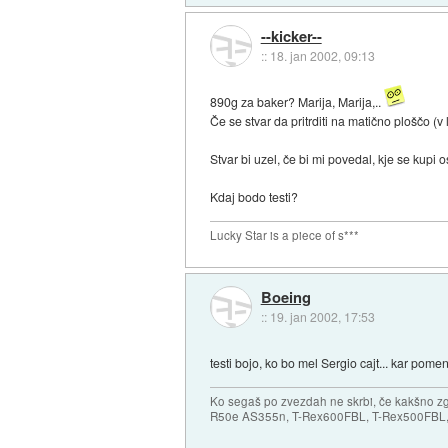
--kicker--
::
18. jan 2002, 09:13
890g za baker? Marija, Marija,..
Če se stvar da pritrditi na matično ploščo (v
Stvar bi uzel, če bi mi povedal, kje se kupi
Kdaj bodo testi?
Lucky Star is a piece of s***
Boeing
::
19. jan 2002, 17:53
testi bojo, ko bo mel Sergio cajt... kar pomen
Ko segaš po zvezdah ne skrbi, če kakšno zgr
R50e AS355n, T-Rex600FBL, T-Rex500FBL, 