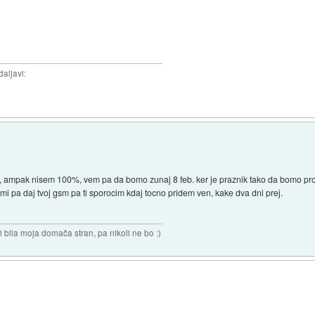
daljavi:
 ampak nisem 100%, vem pa da bomo zunaj 8 feb. ker je praznik tako da bomo prosti
mi pa daj tvoj gsm pa ti sporocim kdaj tocno pridem ven, kake dva dni prej.
i bila moja domača stran, pa nikoli ne bo :)