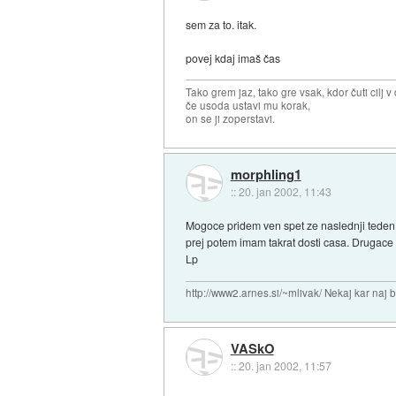
sem za to. itak.
povej kdaj imaš čas
Tako grem jaz, tako gre vsak, kdor čuti cilj v 
če usoda ustavi mu korak,
on se ji zoperstavi.
morphling1
::
20. jan 2002, 11:43
Mogoce pridem ven spet ze naslednji teden,
prej potem imam takrat dosti casa. Drugace 
Lp
http://www2.arnes.si/~mlivak/ Nekaj kar naj b
VASkO
::
20. jan 2002, 11:57