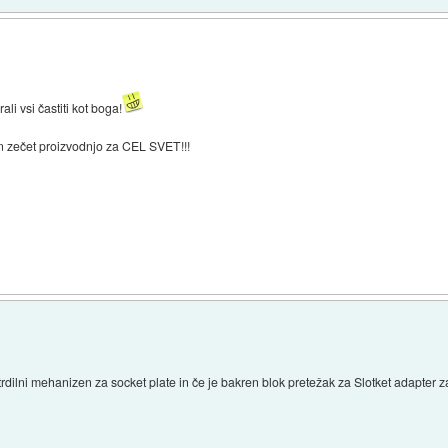
li vsi častiti kot boga!
 in zečet proizvodnjo za CEL SVET!!!
trdilni mehanizen za socket plate in če je bakren blok pretežak za Slotket adapter