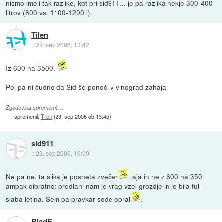
nismo imeli tak razlike, kot pri sid911... je pa razlika nekje 300-400
litrov (800 vs. 1100-1200 l).
Tilen
::
23. sep 2006, 13:42
Iz 600 na 3500.
Pol pa ni čudno da Sid še ponoči v vinograd zahaja.
Zgodovina sprememb…
spremenil:
Tilen
(
23. sep 2006 ob 13:45
)
sid911
::
23. sep 2006, 16:00
Ne pa ne, ta slika je posneta zvečer
. aja in ne z 600 na 350
ampak oibratno: predlani nam je vrag vzel grozdje in je bila ful
slaba letina. Sem pa pravkar sode opral
.
BladE_