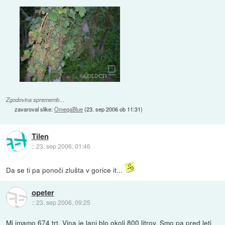
Zgodovina sprememb…
zavaroval slike:
OmegaBlue
(
23. sep 2006 ob 11:31
)
Tilen
::
23. sep 2006, 01:46
Da se ti pa ponoči zlušta v gorice it...
opeter
::
23. sep 2006, 09:25
Mi imamo 674 trt. Vina je lani blo okoli 800 litrov. Smo pa pred leti