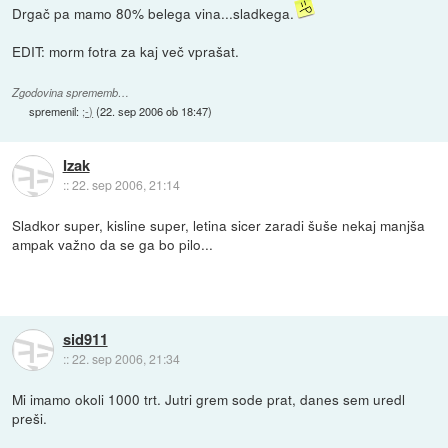
Drgač pa mamo 80% belega vina...sladkega.
EDIT: morm fotra za kaj več vprašat.
Zgodovina sprememb…
spremenil:
;-)
(
22. sep 2006 ob 18:47
)
Izak
::
22. sep 2006, 21:14
Sladkor super, kisline super, letina sicer zaradi šuše nekaj manjša
ampak važno da se ga bo pilo...
sid911
::
22. sep 2006, 21:34
Mi imamo okoli 1000 trt. Jutri grem sode prat, danes sem uredl
preši.