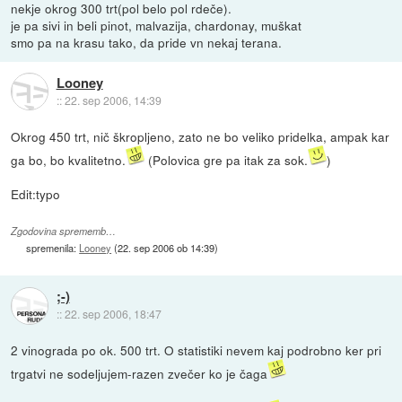
nekje okrog 300 trt(pol belo pol rdeče).
je pa sivi in beli pinot, malvazija, chardonay, muškat
smo pa na krasu tako, da pride vn nekaj terana.
Looney
::
22. sep 2006, 14:39
Okrog 450 trt, nič škropljeno, zato ne bo veliko pridelka, ampak kar
ga bo, bo kvalitetno.
(Polovica gre pa itak za sok.
)
Edit:typo
Zgodovina sprememb…
spremenila:
Looney
(
22. sep 2006 ob 14:39
)
;-)
::
22. sep 2006, 18:47
2 vinograda po ok. 500 trt. O statistiki nevem kaj podrobno ker pri
trgatvi ne sodeljujem-razen zvečer ko je čaga