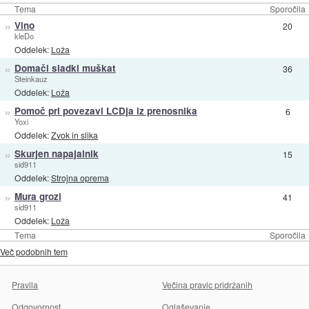
Tema
Sporočila
»
Vino
20
kleDo
Oddelek:
Loža
»
Domači sladki muškat
36
Steinkauz
Oddelek:
Loža
»
Pomoč pri povezavi LCDja iz prenosnika
6
Yoxi
Oddelek:
Zvok in slika
»
Skurjen napajalnik
15
sid911
Oddelek:
Strojna oprema
»
Mura grozi
41
sid911
Oddelek:
Loža
Tema
Sporočila
Več podobnih tem
Pravila
Večina pravic pridržanih
Odgovornost
Oglaševanje