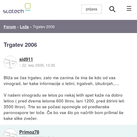
☰
Forum
»
Loža
»
Trgatev 2006
Trgatev 2006
sid911
::
22. sep 2006, 13:36
Bliža se čas trgatev, zato me zanima če ima še kdo od vas
vinograd, ter kake informacije o letini, trgatvah, izkušnjah,....
V našem vinogradu se letos po nekaj letih spet kaže na dobro
letino ( pred dvema letoma 600 litrov, lani 1200, pred štirimi leti
3500 litrov). Trte so se počasi opomogle od predlanske
peronospore ter toče. Če bo vse šlo po načrtih bom prilimal še
kake slike zvečer.
Primoz78