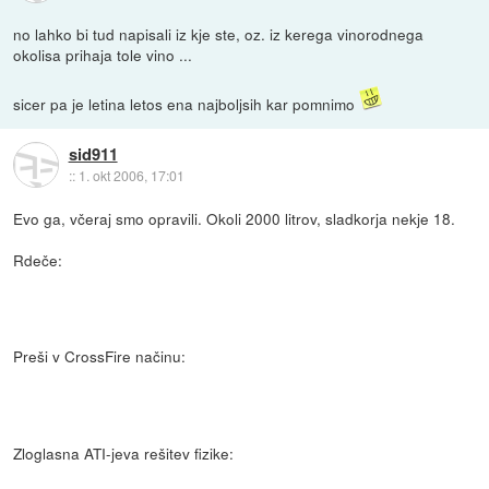
no lahko bi tud napisali iz kje ste, oz. iz kerega vinorodnega
okolisa prihaja tole vino ...
sicer pa je letina letos ena najboljsih kar pomnimo
sid911
::
1. okt 2006, 17:01
Evo ga, včeraj smo opravili. Okoli 2000 litrov, sladkorja nekje 18.
Rdeče:
Preši v CrossFire načinu:
Zloglasna ATI-jeva rešitev fizike: