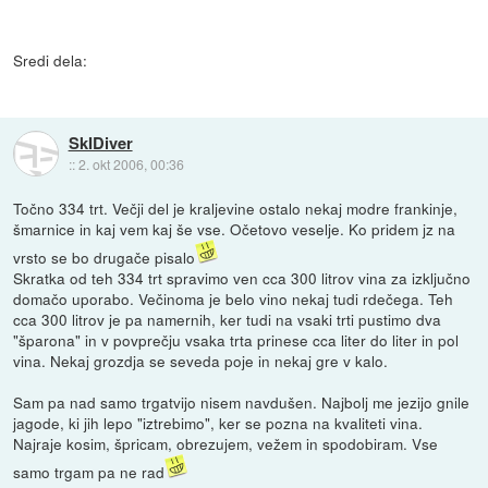
Sredi dela:
SkIDiver
::
2. okt 2006, 00:36
Točno 334 trt. Večji del je kraljevine ostalo nekaj modre frankinje,
šmarnice in kaj vem kaj še vse. Očetovo veselje. Ko pridem jz na
vrsto se bo drugače pisalo
Skratka od teh 334 trt spravimo ven cca 300 litrov vina za izključno
domačo uporabo. Večinoma je belo vino nekaj tudi rdečega. Teh
cca 300 litrov je pa namernih, ker tudi na vsaki trti pustimo dva
"šparona" in v povprečju vsaka trta prinese cca liter do liter in pol
vina. Nekaj grozdja se seveda poje in nekaj gre v kalo.
Sam pa nad samo trgatvijo nisem navdušen. Najbolj me jezijo gnile
jagode, ki jih lepo "iztrebimo", ker se pozna na kvaliteti vina.
Najraje kosim, špricam, obrezujem, vežem in spodobiram. Vse
samo trgam pa ne rad