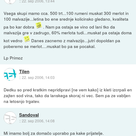
::
22. sep 2006, 13:44
Vsega skupi mamo cca. 500 trt...100 rumeni muskat 300 merlot in
100 malvazije...letina bo ene srednje kolicinsko gledano, kvaliteta
pa bo kar dobra
. Nam pa ostaja se vino od lani tko da
malvazija gre v zadrugo, 60% merlota tudi...muskat pa ostaja doma
kot vedno
Danes zacnemo z malvazijo...jutri dopoldan pa
poberemo se merlot....muskat bo pa se pocakal.
Lp Primoz
Tilen
::
22. sep 2006, 14:03
Dedku so pred kratkim nepridipravi [ne vem kako] iz kleti izcrpali en
zajten sod vina, tako da lanskega skoraj ni vec. Sem pa ze vabljen
na letosnjo trgatev.
Sandoval
::
22. sep 2006, 14:08
Mi imamo bolj za domačo uporabo pa kake prijatelje.