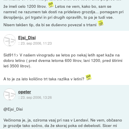
že imeli celo 1200 litrov.
Letos ne vem, kako bo, sam se
namreč ne razumem tak dosti na pridelavo grozdja... pomagam pri
škropljenju, pri trgatvi in pri drugih opravilih, to pa je tudi vse.
Nisem takšen tip, da bi se duševno povezal s trtami
Ejsi_Disi
::
23. sep 2006, 11:23
Sid911> V našem vinogradu se letos po nekaj letih spet kaže na
dobro letino ( pred dvema letoma 600 litrov, lani 1200, pred štirimi
leti 3500 litrov).
A to je za isto količino trt taka razlika v letini?
opeter
::
23. sep 2006, 13:26
@Ejsi_Disi
Večinoma je, ja, oziroma vsaj pri nas v Lendavi. Ne vem, občasno
je grozdje tako sočno, da že skoraj poka od debelosti. Sicer mi