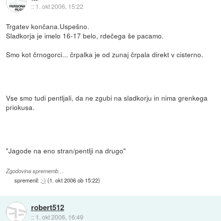
::
1. okt 2006, 15:22
Trgatev končana.Uspešno.
Sladkorja je imelo 16-17 belo, rdečega še pacamo.
Smo kot črnogorci... črpalka je od zunaj črpala direkt v cisterno.
Vse smo tudi pentljali, da ne zgubi na sladkorju in nima grenkega
priokusa.
"Jagode na eno stran/pentlji na drugo"
Zgodovina sprememb…
spremenil:
;-)
(
1. okt 2006 ob 15:22
)
robert512
::
1. okt 2006, 16:49