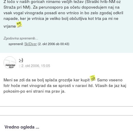
Z točo v naših goricah nimamo večjih težav (Straški hrib-NM oz
Straža pri NM). Za perunosporo pa očetu dopovedujem naj na
vsak vogal vinograda posadi eno vrtnico in bo zelo zgodaj odkril
napade, ker je vrtnica je veliko bolj občutljiva kot trta pa mi ne
vrjame
Zgodovina sprememb…
spremenil:
SkIDiver
(
2. okt 2006 ob 00:43
)
;-)
::
2. okt 2006, 15:05
Meni se zdi da se bolj splača grozdje kar kupit
Samo vseeno
fotr hoče met vinograd da se sprosti v naravi itd. Včasih še jaz kaj
pokosim-po eni strani ma prav ja.
Vredno ogleda ...