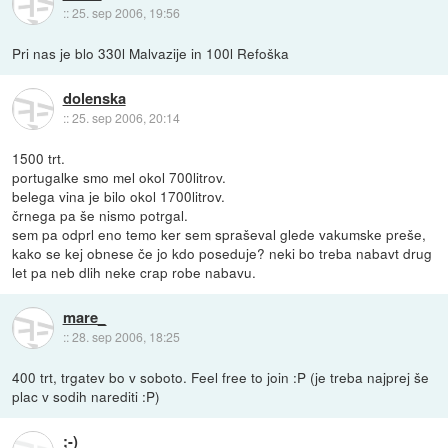
::
25. sep 2006, 19:56
Pri nas je blo 330l Malvazije in 100l Refoška
dolenska
::
25. sep 2006, 20:14
1500 trt.
portugalke smo mel okol 700litrov.
belega vina je bilo okol 1700litrov.
črnega pa še nismo potrgal.
sem pa odprl eno temo ker sem spraševal glede vakumske preše,
kako se kej obnese če jo kdo poseduje? neki bo treba nabavt drug
let pa neb dlih neke crap robe nabavu.
mare_
::
28. sep 2006, 18:25
400 trt, trgatev bo v soboto. Feel free to join :P (je treba najprej še
plac v sodih narediti :P)
;-)