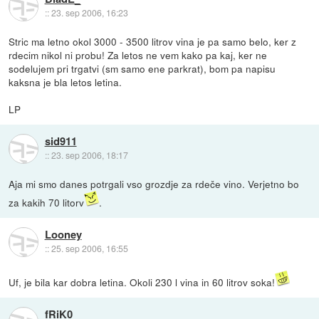
::
23. sep 2006, 16:23
Stric ma letno okol 3000 - 3500 litrov vina je pa samo belo, ker z
rdecim nikol ni probu! Za letos ne vem kako pa kaj, ker ne
sodelujem pri trgatvi (sm samo ene parkrat), bom pa napisu
kaksna je bla letos letina.
LP
sid911
::
23. sep 2006, 18:17
Aja mi smo danes potrgali vso grozdje za rdeče vino. Verjetno bo
za kakih 70 litorv
.
Looney
::
25. sep 2006, 16:55
Uf, je bila kar dobra letina. Okoli 230 l vina in 60 litrov soka!
fRiK0