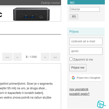
Išči:
Zadnje novice
Prijava
3
/ 1398
««
«
»
»»
Zapomni si me
ječimi primerljivimi. Sicer je v segmentu
itvi 55 milj na uro, je druga stvar...
nov uporabnik
 in kapaciteto li-ionskih baterij.
pozabili geslo?
adevo vedno znova polniš na račun službe