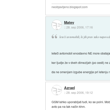
neobjavljeno.blogspot.com
Matev
::
28. sep 2006, 17:16
leteči avtomobili, ki jih prav tako napoved
leteči avtomobil enostavno NE more obstajat
ker ljudje že v dveh dimezijah (po cesti) ne z
da ne omenjam izgube energije pri letenju 
Azrael
::
28. sep 2006, 19:12
GSM lahko uporabljaš tudi, ko se polni. Mobil
avto pa na tak način khm.