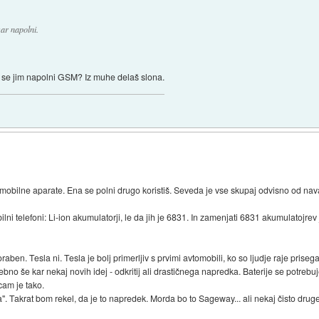
var napolni.
a se jim napolni GSM? Iz muhe delaš slona.
mobilne aparate. Ena se polni drugo koristiš. Seveda je vse skupaj odvisno od nav
 telefoni: Li-ion akumulatorji, le da jih je 6831. In zamenjati 6831 akumulatojrev je
oraben. Tesla ni. Tesla je bolj primerljiv s prvimi avtomobili, ko so ljudje raje prise
bno še kar nekaj novih idej - odkritij ali drastičnega napredka. Baterije se potrebu
cam je tako.
. Takrat bom rekel, da je to napredek. Morda bo to Sageway... ali nekaj čisto drugega