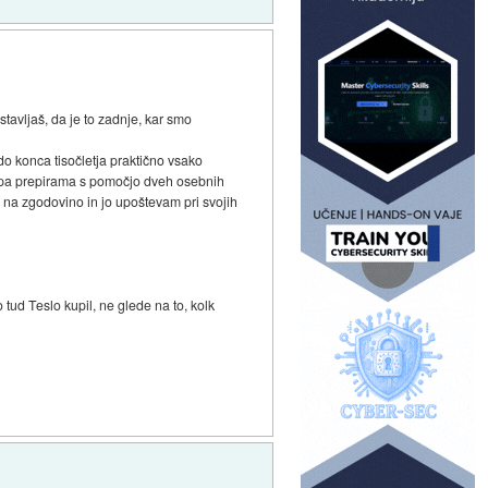
avljaš, da je to zadnje, kar smo
o do konca tisočletja praktično vsako
se pa prepirama s pomočjo dveh osebnih
m na zgodovino in jo upoštevam pri svojih
 tud Teslo kupil, ne glede na to, kolk