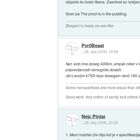
objavile ko bodo fiksne. Zaenkrat so 'subject 
Sicer pa The proof is in the pudding.
Zbogom in hvala za vse ribe
Pyr0Beast
::
28. sep 2006, 19:58
Npr. avto ima doseg 400km, ampak niker v let
pripravljenosti nemogoče doseči.
Jst s svojim k750i lepo dosegam okoli 160 ur 
Some nanoparticles are more equal than ot
Good work: Any notion of sanity and critical t
Nejc Pintar
::
28. sep 2006, 20:22
1. Meni mobitel živi dlje kot je v specifikac