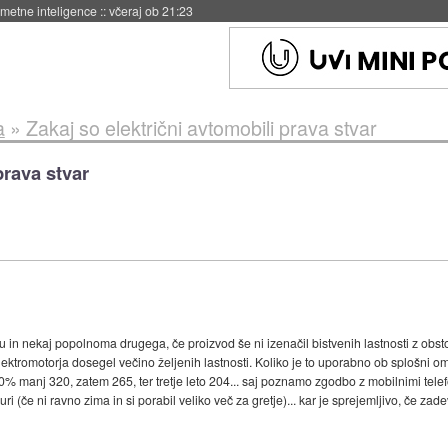
 umetne inteligence
::
včeraj ob 21:23
a
»
Zakaj so električni avtomobili prava stvar
prava stvar
 in nekaj popolnoma drugega, če proizvod še ni izenačil bistvenih lastnosti z obsto
lektromotorja dosegel večino željenih lastnosti. Koliko je to uporabno ob splošni omej
 manj 320, zatem 265, ter tretje leto 204... saj poznamo zgodbo z mobilnimi telefoni
ri (če ni ravno zima in si porabil veliko več za gretje)... kar je sprejemljivo, če z