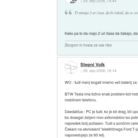
::
28. sep 2006, 14:44
Ti nimajo 2 ur časa, da bi čakali, da se st
Kako pa to da majo 2 uri časa da čakajo, d
Zbogom in hvala za vse ribe
Stepni Volk
::
28. sep 2006, 16:14
WO - tudi manj bogati imamo več baterij za 
BTW Tesla ima točno enak problem kot mobilni
mobilnem telefonu.
Daedalčus - PC je tudi, ko je bil drag, bil up
bo dosegel željeni nivo avtomobilov bo potre
napredek bolj počasen. Tudi s sončnim celi
Čakam na ekvivalent "električnega Ford T-ja"
napovedujejo že 60 let).