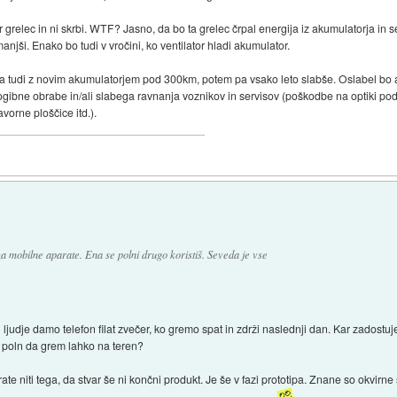
grelec in ni skrbi. WTF? Jasno, da bo ta grelec črpal energija iz akumulatorja in 
jši. Enako bo tudi v vročini, ko ventilator hladi akumulator.
la tudi z novim akumulatorjem pod 300km, potem pa vsako leto slabše. Oslabel bo a
zogibne obrabe in/ali slabega ravnanja voznikov in servisov (poškodbe na optiki pod
orne ploščice itd.).
a mobilne aparate. Ena se polni drugo koristiš. Seveda je vse
i ljudje damo telefon filat zvečer, ko gremo spat in zdrži naslednji dan. Kar zadostu
že poln da grem lahko na teren?
 niti tega, da stvar še ni končni produkt. Je še v fazi prototipa. Znane so okvirne s