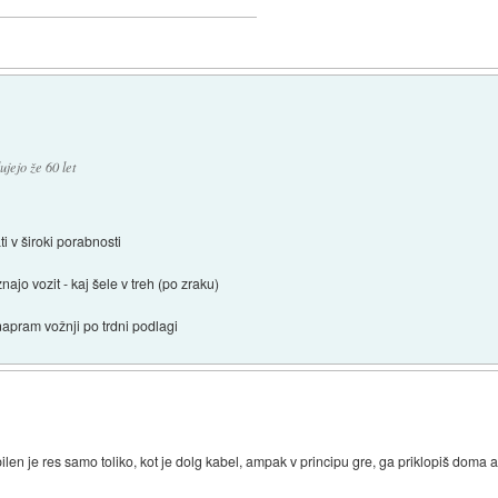
ujejo že 60 let
i v široki porabnosti
najo vozit - kaj šele v treh (po zraku)
napram vožnji po trdni podlagi
en je res samo toliko, kot je dolg kabel, ampak v principu gre, ga priklopiš doma ali v