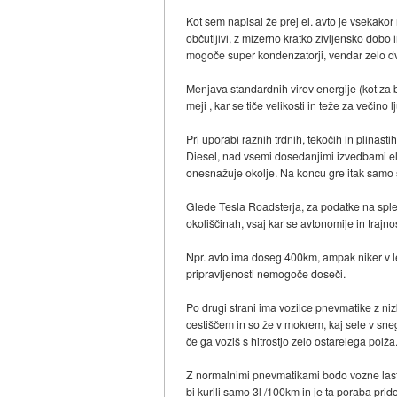
Kot sem napisal že prej el. avto je vsekakor
občutljivi, z mizerno kratko življensko dob
mogoče super kondenzatorji, vendar zelo dv
Menjava standardnih virov energije (kot za b
meji , kar se tiče velikosti in teže za večino l
Pri uporabi raznih trdnih, tekočih in plinast
Diesel, nad vsemi dosedanjimi izvedbami el. 
onesnažuje okolje. Na koncu gre itak samo s
Glede Tesla Roadsterja, za podatke na spletn
okoliščinah, vsaj kar se avtonomije in trajn
Npr. avto ima doseg 400km, ampak niker v let
pripravljenosti nemogoče doseči.
Po drugi strani ima vozilce pnevmatike z ni
cestiščem in so že v mokrem, kaj sele v sneg
če ga voziš s hitrostjo zelo ostarelega polža
Z normalnimi pnevmatikami bodo vozne lastn
bi kurili samo 3l /100km in je ta poraba pri