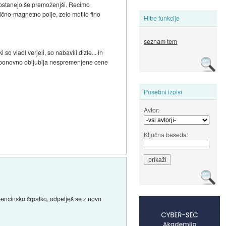
ko ostanejo še premoženjši. Recimo
trično-magnetno polje, zelo motilo fino
Hitre funkcije
seznam tem
o vladi verjeli, so nabavili dizle... in
 VB ponovno obljublja nespremenjene cene
Posebni izpisi
Avtor:
Ključna beseda:
 bencinsko črpalko, odpelješ se z novo