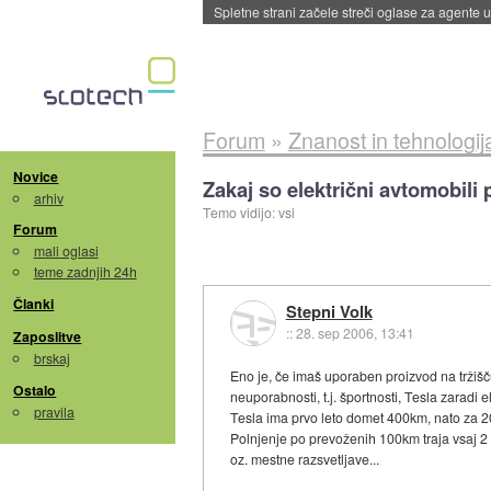
Spletne strani začele streči oglase za agente
Forum
»
Znanost in tehnologij
Novice
Zakaj so električni avtomobili 
arhiv
Temo vidijo: vsi
Forum
mali oglasi
teme zadnjih 24h
Članki
Stepni Volk
::
28. sep 2006, 13:41
Zaposlitve
brskaj
Eno je, če imaš uporaben proizvod na tržišču
Ostalo
neuporabnosti, t.j. športnosti, Tesla zaradi e
pravila
Tesla ima prvo leto domet 400km, nato za 20%
Polnjenje po prevoženih 100km traja vsaj 2 u
oz. mestne razsvetljave...