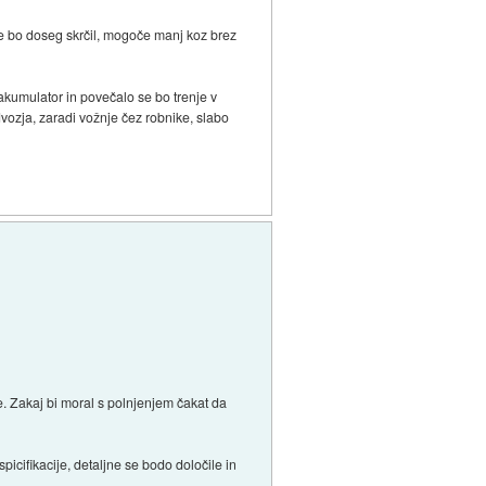
se bo doseg skrčil, mogoče manj koz brez
kumulator in povečalo se bo trenje v
vozja, zaradi vožnje čez robnike, slabo
je. Zakaj bi moral s polnjenjem čakat da
picifikacije, detaljne se bodo določile in