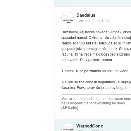
Daedalus
::
28. sep 2006, 13:57
Razumem, kaj hočeš povedat. Ampak, obešat 
sposobni narest. Oziroma - če zdaj še neka
Nekoč so PC-ji tud stali tolko, da so si jih l
gospodinjstvo premoglo računalnik. So mu na
računal, ki na tretje malo bolj specializira
napovedih. Prav pa ima...noben.
Tistemu, ki se pa zanaša na obljube vlade -
Aja, kar se tiče cene in bogatunov - si kupu
časa ma. Pravzaprav, če je ta prav bogatun 
Man is condemned to be free; because once 
he is responsible for everything he does.
[J.P.Sartre]
WarpedGone