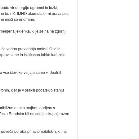
 bodo vir energije ogromni in težki,
 ne bo nič. IMHO akumulator ni prava pot,
ebne moči so enormne.
omenjena jeklenka, ki je že na na zgornji
aj še vedno prevladajo motorji Otto in
aprav stane in istočasno lahko tudi zelo
a vse številke veljajo samo v idealnih
onih, kjer je v praksi podatek o stanju
 približno enako majhen oprijem s
 Tesla Roadster bil ne sodijo skupaj, razen
poveča poraba pri avtomobilčkih, ki naj