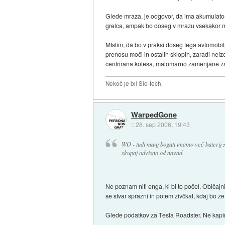
Glede mraza, je odgovor, da ima akumulator 
grelca, ampak bo doseg v mrazu vsekakor man
MIslim, da bo v praksi doseg tega avtomobi
prenosu moči in ostalih sklopih, zaradi nei
centrirana kolesa, malomarno zamenjane zav
Nekoč je bil Slo-tech.
WarpedGone
::
28. sep 2006, 19:43
WO - tudi manj bogati imamo več baterij z
skupaj odvisno od navad.
Ne poznam niti enga, ki bi to počel. Običajn
se stvar sprazni in potem živčkat, kdaj bo 
Glede podatkov za Tesla Roadster. Ne kapirate