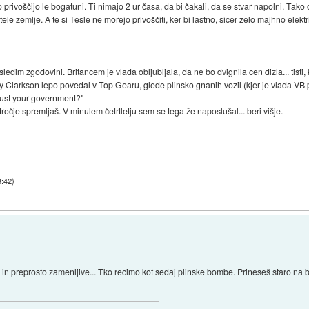
ko privoščijo le bogatuni. Ti nimajo 2 ur časa, da bi čakali, da se stvar napolni. Ta
 tele zemlje. A te si Tesle ne morejo privoščiti, ker bi lastno, sicer zelo majhno elek
m zgodovini. Britancem je vlada obljubljala, da ne bo dvignila cen dizla... tisti, ki s
remy Clarkson lepo povedal v Top Gearu, glede plinsko gnanih vozil (kjer je vlada
rust your government?"
očje spremljaš. V minulem četrtletju sem se tega že naposlušal... beri višje.
3:42
)
e in preprosto zamenljive... Tko recimo kot sedaj plinske bombe. Prineseš staro na