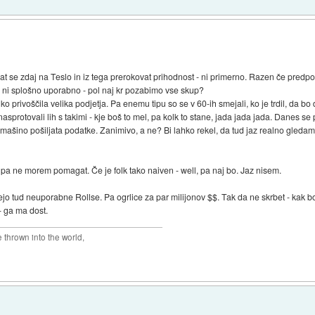
se zdaj na Teslo in iz tega prerokovat prihodnost - ni primerno. Razen če predpost
j ni splošno uporabno - pol naj kr pozabimo vse skup?
ahko privoščila velika podjetja. Pa enemu tipu so se v 60-ih smejali, ko je trdil, da b
sprotovali lih s takimi - kje boš to mel, pa kolk to stane, jada jada jada. Danes 
no mašino pošiljata podatke. Zanimivo, a ne? Bi lahko rekel, da tud jaz realno gleda
 pa ne morem pomagat. Če je folk tako naiven - well, pa naj bo. Jaz nisem.
jejo tud neuporabne Rollse. Pa ogrlice za par milijonov $$. Tak da ne skrbet - kak bo
- ga ma dost.
thrown into the world,