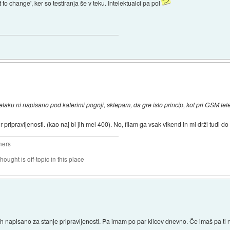
to change', ker so testiranja še v teku. Intelektualci pa pol
aku ni napisano pod katerimi pogoji, sklepam, da gre isto princip, kot pri GSM telef
pripravljenosti. (kao naj bi jih mel 400). No, filam ga vsak vikend in mi drži tudi do 
hers
hought is off-topic in this place
ijah napisano za stanje pripravljenosti. Pa imam po par klicev dnevno. Če imaš pa ti