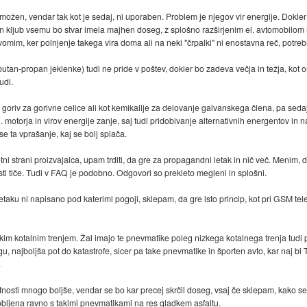
 možen, vendar tak kot je sedaj, ni uporaben. Problem je njegov vir energije. Dokler
o in kljub vsemu bo stvar imela majhen doseg, z splošno razširjenim el. avtomobilom
omim, ker polnjenje takega vira doma ali na neki "črpalki" ni enostavna reč, potr
utan-propan jeklenke) tudi ne pride v poštev, dokler bo zadeva večja in težja, kot 
judi.
ih goriv za gorivne celice ali kot kemikalije za delovanje galvanskega člena, pa sed
motorja in virov energije zanje, saj tudi pridobivanje alternativnih energentov in n
e ta vprašanje, kaj se bolj splača.
i strani proizvajalca, upam trditi, da gre za propagandni letak in nič več. Menim, d
osti tiče. Tudi v FAQ je podobno. Odgovori so prekleto megleni in splošni.
aku ni napisano pod katerimi pogoji, sklepam, da gre isto princip, kot pri GSM telef
zkim kotalnim trenjem. Žal imajo te pnevmatike poleg nizkega kotalnega trenja tudi
u, najboljša pot do katastrofe, sicer pa take pnevmatike in športen avto, kar naj bi
.
osti mnogo boljše, vendar se bo kar precej skrčil doseg, vsaj če sklepam, kako se 
dobljena ravno s takimi pnevmatikami na res gladkem asfaltu.