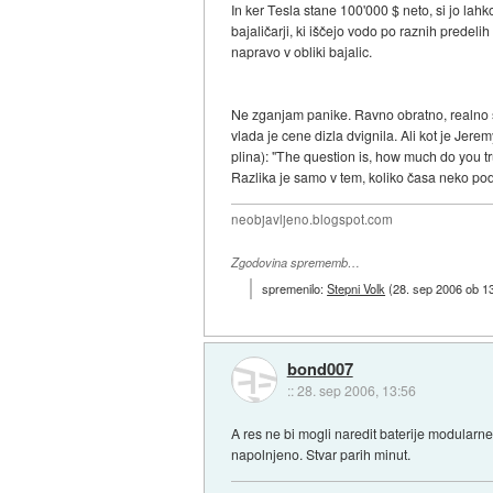
In ker Tesla stane 100'000 $ neto, si jo lah
bajaličarji, ki iščejo vodo po raznih predelih
napravo v obliki bajalic.
Ne zganjam panike. Ravno obratno, realno sledi
vlada je cene dizla dvignila. Ali kot je Je
plina): "The question is, how much do you t
Razlika je samo v tem, koliko časa neko podr
neobjavljeno.blogspot.com
Zgodovina sprememb…
spremenilo:
Stepni Volk
(
28. sep 2006 ob 1
bond007
::
28. sep 2006, 13:56
A res ne bi mogli naredit baterije modularn
napolnjeno. Stvar parih minut.