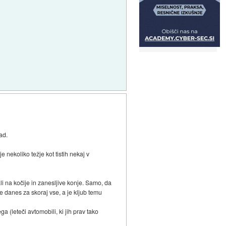
ad.
 nekoliko težje kot tistih nekaj v
gali na kočije in zanesljive konje. Samo, da
je danes za skoraj vse, a je kljub temu
 (leteči avtomobili, ki jih prav tako