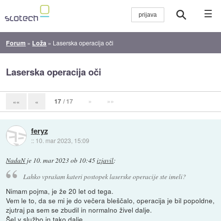
☰
Forum
»
Loža
»
Laserska operacija oči
Laserska operacija oči
17
/ 17
»
»»
««
«
feryz
::
10. mar 2023, 15:09
NadaN
je
10. mar 2023 ob 10:45
izjavil
:
Lahko vprašam kateri postopek laserske operacije ste imeli?
Nimam pojma, je že 20 let od tega.
Vem le to, da se mi je do večera bleščalo, operacija je bil popoldne,
zjutraj pa sem se zbudil in normalno živel dalje.
Šel v službo in tako dalje.