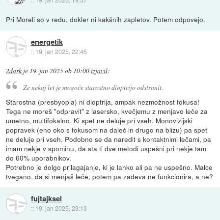
Pri Moreli so v redu, dokler ni kakšnih zapletov. Potem odpovejo.
energetik
::
19. jan 2025, 22:45
2dark
je
19. jan 2025 ob 10:00
izjavil
:
Ze nekaj let je mogoče starostno dioptrijo odstranit.
Starostna (presbyopia) ni dioptrija, ampak nezmožnost fokusa!
Tega ne moreš "odpravit" z lasersko, kvečjemu z menjavo leče za
umetno, multifokalno. Ki spet ne deluje pri vseh. Monovizijski
popravek (eno oko s fokusom na daleč in drugo na blizu) pa spet
ne deluje pri vseh. Podobno se da naredit s kontaktnimi lečami, pa
imam nekje v spominu, da sta ti dve metodi uspešni pri nekje tam
do 60% uporabnikov.
Potrebno je dolgo prilagajanje, ki je lahko ali pa ne uspešno. Malce
tvegano, da si menjaš leče, potem pa zadeva ne funkcionira, a ne?
fujtajksel
::
19. jan 2025, 23:13