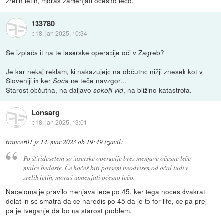
zrelih letih, moraš zamenjati očesno lečo.
133780
::
18. jan 2025, 10:34
Se izplača it na te laserske operacije oči v Zagreb?
Je kar nekaj reklam, ki nakazujejo na občutno nižji znesek kot v
Sloveniji in ker
ne teče navzgor...
Soča
Starost občutna, na daljavo
, na bližino katastrofa.
sokolji vid
Lonsarg
::
18. jan 2025, 13:01
trancer01
je
14. mar 2023 ob 19:49
izjavil
:
Po štiridesetem so laserske operacije brez menjave očesne leče
malce bedaste. Če hočeš biti povsem neodvisen od očal tudi v
zrelih letih, moraš zamenjati očesno lečo.
Naceloma je pravilo menjava lece po 45, ker tega noces dvakrat
delat in se smatra da ce naredis po 45 da je to for life, ce pa prej
pa je tveganje da bo na starost problem.