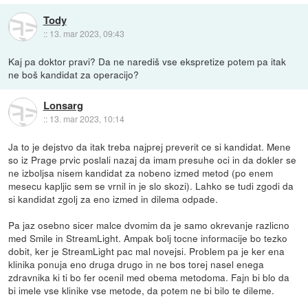
Tody
::
13. mar 2023, 09:43
Kaj pa doktor pravi? Da ne narediš vse ekspretize potem pa itak
ne boš kandidat za operacijo?
Lonsarg
::
13. mar 2023, 10:14
Ja to je dejstvo da itak treba najprej preverit ce si kandidat. Mene
so iz Prage prvic poslali nazaj da imam presuhe oci in da dokler se
ne izboljsa nisem kandidat za nobeno izmed metod (po enem
mesecu kapljic sem se vrnil in je slo skozi). Lahko se tudi zgodi da
si kandidat zgolj za eno izmed in dilema odpade.
Pa jaz osebno sicer malce dvomim da je samo okrevanje razlicno
med Smile in StreamLight. Ampak bolj tocne informacije bo tezko
dobit, ker je StreamLight pac mal novejsi. Problem pa je ker ena
klinika ponuja eno druga drugo in ne bos torej nasel enega
zdravnika ki ti bo fer ocenil med obema metodoma. Fajn bi blo da
bi imele vse klinike vse metode, da potem ne bi bilo te dileme.