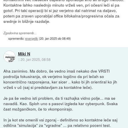
Kontaktne lahko naslednjo minuto vržeš ven, pri očesni leči si pa
gotof. Pri taki operaciji bi si jaz verjetno dal natrimat na daljavo,
potem pa zraven uporabljal office bifokalna/progresivna očala za
srednje in bližnje razdalje.
Zgodovina sprememb…
spremenilo:
energetik
(
20. jan 2025 ob 08:49
)
Miki N
::
20. jan 2025, 08:58
Aha zanimivo. Ma dobro, še vedno imaš nekako dve VRSTI
področja fokusiranja, ok verjetno logično da pri lečah so
koncentrično razporejena, ker sicer .. kako bi jih orientiral ko jih
vržeš v uč (saj si predstavljam za kontaktne leče).
Je pa še vedno isti problem, da ti razhajka vidno polje... ma se
navadiš. Kao. Sploh uno s pasovi izgleda kar cyberpunk. Svaka
čast možgančkom, če to vkomponirajo.
In ja kot ste omenili vsi zgoraj - definitivno so kontaktne leče saj
odlična "simulacija" za "vgradne" ... pa relativno poceni test.