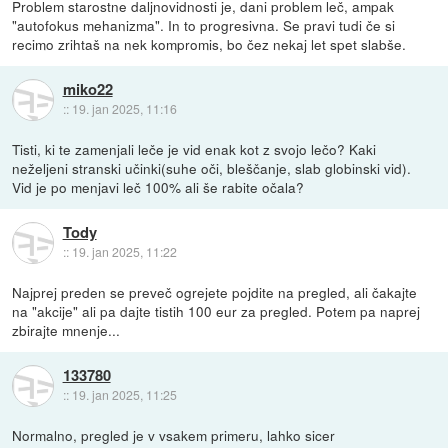
Problem starostne daljnovidnosti je, dani problem leč, ampak
"autofokus mehanizma". In to progresivna. Se pravi tudi če si
recimo zrihtaš na nek kompromis, bo čez nekaj let spet slabše.
miko22
::
19. jan 2025, 11:16
Tisti, ki te zamenjali leče je vid enak kot z svojo lečo? Kaki
neželjeni stranski učinki(suhe oči, bleščanje, slab globinski vid).
Vid je po menjavi leč 100% ali še rabite očala?
Tody
::
19. jan 2025, 11:22
Najprej preden se preveč ogrejete pojdite na pregled, ali čakajte
na "akcije" ali pa dajte tistih 100 eur za pregled. Potem pa naprej
zbirajte mnenje...
133780
::
19. jan 2025, 11:25
Normalno, pregled je v vsakem primeru, lahko sicer