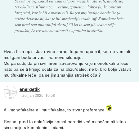
Seveda je uspešnost odvisna od posameznika, starosti, dioptrije,
ter okulista. Kljub vsem, recimo, zapletom, lahko funkcioniram
brez očal, kar je bil osnovni cilj. Razen minimalne korekcije za
nočne dejavnosti, kar je bil sprejemljiv trade-off. Kontaktne leče
sem pred tem uporabljal skoraj 30 let in sem jih vedno težje
prenašal, če izvzamemo sitnosti z uporabo in stroški.
Hvala ti za opis. Jaz ravno zaradi tega ne upam it, ker ne vem ali
možgani bodo privadili na novo situacijo.
Me pa čudi, da pri sivi mreni zavarovanje krije monofukalne leče,
nato pa še ti krijejo očala za na blizu/daleč. ne bi bilo bolje vstavit
multifukalne leče, pa se jim zmanjša strošek očal?
energetik
::
20. jan 2025, 10:58
Ali monof
kalne ali multif
kalne, to stvar preference
u
u
Resno, pred to določitvijo komot narediš več-mesečno ali letno
simulacijo s kontaktnimi lečami.