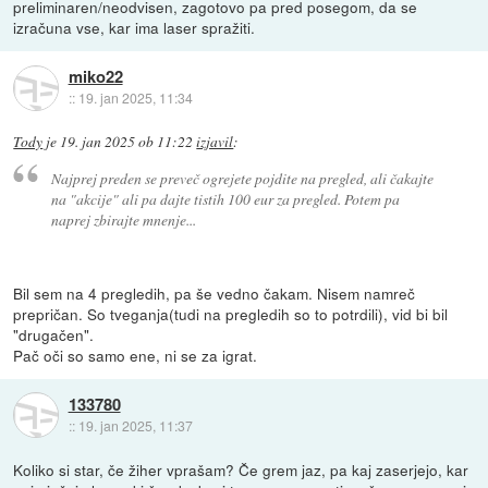
preliminaren/neodvisen, zagotovo pa pred posegom, da se
izračuna vse, kar ima laser spražiti.
miko22
::
19. jan 2025, 11:34
Tody
je
19. jan 2025 ob 11:22
izjavil
:
Najprej preden se preveč ogrejete pojdite na pregled, ali čakajte
na "akcije" ali pa dajte tistih 100 eur za pregled. Potem pa
naprej zbirajte mnenje...
Bil sem na 4 pregledih, pa še vedno čakam. Nisem namreč
prepričan. So tveganja(tudi na pregledih so to potrdili), vid bi bil
"drugačen".
Pač oči so samo ene, ni se za igrat.
133780
::
19. jan 2025, 11:37
Koliko si star, če žiher vprašam? Če grem jaz, pa kaj zaserjejo, kar