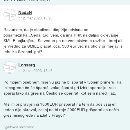
NadaN
::
12. mar 2023, 18:26
Razumem, da je stabilnost dioptrije odvisna od
posameznika...Sedaj tudi vem, da ima PRK najdaljšo okrevanje,
SMILE najkrajšo....Še vedno pa ne vem bistvene razlike - torej ali
je vredno za SMILE plačati cca. 500 eur več na oko v primerjavi s
tehniko StreamLight?
Lonsarg
::
12. mar 2023, 18:46
Po mojem osebnem mnenju jaz ne bi šparal v tvojem primeru. Pa
mimogrede če že šparaš, zakaj šparat pri izbiri operacije, raje
šparaj tako da greš na Češko se operirat, kot sem naredil jaz.
Mislim pripravljen si 1000EUR prišparat na tem da boš vsaj en
teden dlje okreval, zakaj ne bi raje 2000EUR prišparal na način
greš mimogrede na izlet v Prago?
Zgodovina sprememb…