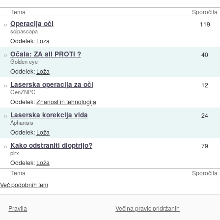
Tema
Sporočila
»
Operacija oči
119
scipascapa
Oddelek:
Loža
»
Očala: ZA ali PROTI ?
40
Golden eye
Oddelek:
Loža
»
Laserska operacija za oči
12
GenZNPC
Oddelek:
Znanost in tehnologija
»
Laserska korekcija vida
24
Aphanisis
Oddelek:
Loža
»
Kako odstraniti dioptrijo?
79
pirx
Oddelek:
Loža
Tema
Sporočila
Več podobnih tem
Pravila
Večina pravic pridržanih