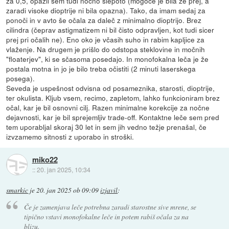
za 0,5, opazil sem tudi nočno slepoto (mogoče je bila že prej, a
zaradi visoke dioptrije ni bila opazna). Tako, da imam sedaj za
ponoči in v avto še očala za daleč z minimalno dioptrijo. Brez
cilindra (čeprav astigmatizem ni bil čisto odpravljen, kot tudi sicer
prej pri očalih ne). Eno oko je včasih suho in rabim kapljice za
vlaženje. Na drugem je prišlo do odstopa steklovine in močnih
"floaterjev", ki se sčasoma posedajo. In monofokalna leča je že
postala motna in jo je bilo treba očistiti (2 minuti laserskega
posega).
Seveda je uspešnost odvisna od posameznika, starosti, dioptrije,
ter okulista. Kljub vsem, recimo, zapletom, lahko funkcioniram brez
očal, kar je bil osnovni cilj. Razen minimalne korekcije za nočne
dejavnosti, kar je bil sprejemljiv trade-off. Kontaktne leče sem pred
tem uporabljal skoraj 30 let in sem jih vedno težje prenašal, če
izvzamemo sitnosti z uporabo in stroški.
miko22
::
20. jan 2025, 10:34
smarkic
je
20. jan 2025 ob 09:09
izjavil
:
Če je zamenjava leče potrebna zaradi starostne sive mrene, se
tipično vstavi monofokalne leče in potem rabiš očala za na
blizu.