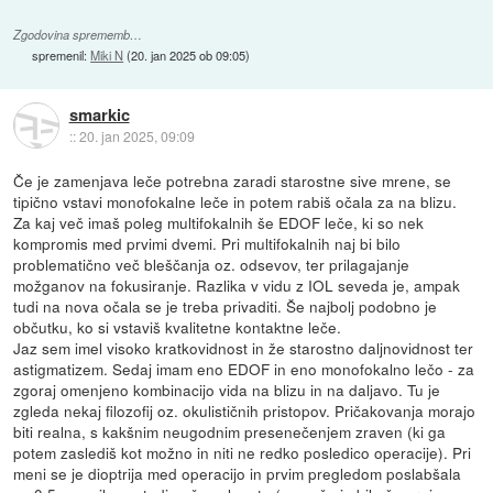
Zgodovina sprememb…
spremenil:
Miki N
(
20. jan 2025 ob 09:05
)
smarkic
::
20. jan 2025, 09:09
Če je zamenjava leče potrebna zaradi starostne sive mrene, se
tipično vstavi monofokalne leče in potem rabiš očala za na blizu.
Za kaj več imaš poleg multifokalnih še EDOF leče, ki so nek
kompromis med prvimi dvemi. Pri multifokalnih naj bi bilo
problematično več bleščanja oz. odsevov, ter prilagajanje
možganov na fokusiranje. Razlika v vidu z IOL seveda je, ampak
tudi na nova očala se je treba privaditi. Še najbolj podobno je
občutku, ko si vstaviš kvalitetne kontaktne leče.
Jaz sem imel visoko kratkovidnost in že starostno daljnovidnost ter
astigmatizem. Sedaj imam eno EDOF in eno monofokalno lečo - za
zgoraj omenjeno kombinacijo vida na blizu in na daljavo. Tu je
zgleda nekaj filozofij oz. okulističnih pristopov. Pričakovanja morajo
biti realna, s kakšnim neugodnim presenečenjem zraven (ki ga
potem zaslediš kot možno in niti ne redko posledico operacije). Pri
meni se je dioptrija med operacijo in prvim pregledom poslabšala