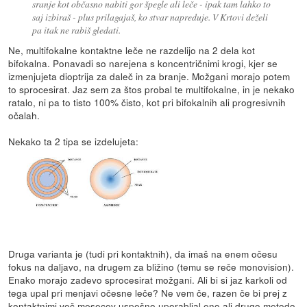
sranje kot občasno nabiti gor špegle ali leče - ipak tam lahko to
saj izbiraš - plus prilagajaš, ko stvar napreduje. V Krtovi deželi
pa itak ne rabiš gledati.
Ne, multifokalne kontaktne leče ne razdelijo na 2 dela kot
bifokalna. Ponavadi so narejena s koncentričnimi krogi, kjer se
izmenjujeta dioptrija za daleč in za branje. Možgani morajo potem
to sprocesirat. Jaz sem za štos probal te multifokalne, in je nekako
ratalo, ni pa to tisto 100% čisto, kot pri bifokalnih ali progresivnih
očalah.
Nekako ta 2 tipa se izdelujeta:
Druga varianta je (tudi pri kontaktnih), da imaš na enem očesu
fokus na daljavo, na drugem za bližino (temu se reče monovision).
Enako morajo zadevo sprocesirat možgani. Ali bi si jaz karkoli od
tega upal pri menjavi očesne leče? Ne vem če, razen če bi prej z
kontaktnimi več mesecev uspešno uporabljal eno ali drugo metodo.