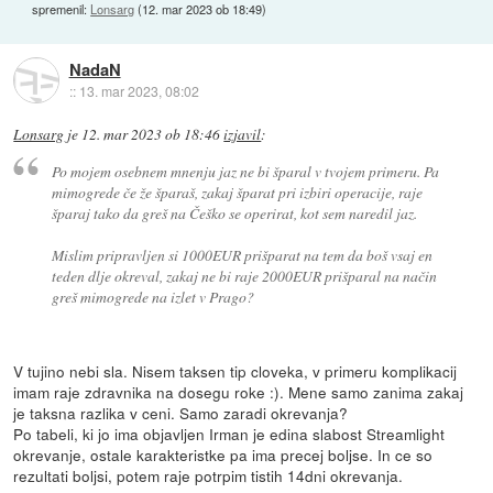
spremenil:
Lonsarg
(
12. mar 2023 ob 18:49
)
NadaN
::
13. mar 2023, 08:02
Lonsarg
je
12. mar 2023 ob 18:46
izjavil
:
Po mojem osebnem mnenju jaz ne bi šparal v tvojem primeru. Pa
mimogrede če že šparaš, zakaj šparat pri izbiri operacije, raje
šparaj tako da greš na Češko se operirat, kot sem naredil jaz.
Mislim pripravljen si 1000EUR prišparat na tem da boš vsaj en
teden dlje okreval, zakaj ne bi raje 2000EUR prišparal na način
greš mimogrede na izlet v Prago?
V tujino nebi sla. Nisem taksen tip cloveka, v primeru komplikacij
imam raje zdravnika na dosegu roke :). Mene samo zanima zakaj
je taksna razlika v ceni. Samo zaradi okrevanja?
Po tabeli, ki jo ima objavljen Irman je edina slabost Streamlight
okrevanje, ostale karakteristke pa ima precej boljse. In ce so
rezultati boljsi, potem raje potrpim tistih 14dni okrevanja.