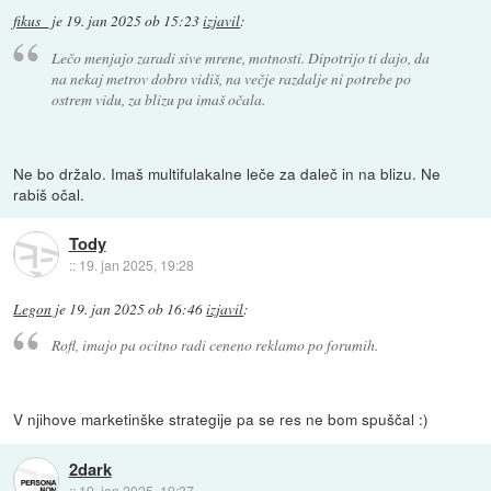
fikus_
je
19. jan 2025 ob 15:23
izjavil
:
Lečo menjajo zaradi sive mrene, motnosti. Dipotrijo ti dajo, da
na nekaj metrov dobro vidiš, na večje razdalje ni potrebe po
ostrem vidu, za blizu pa imaš očala.
Ne bo držalo. Imaš multifulakalne leče za daleč in na blizu. Ne
rabiš očal.
Tody
::
19. jan 2025, 19:28
Legon
je
19. jan 2025 ob 16:46
izjavil
:
Rofl, imajo pa ocitno radi ceneno reklamo po forumih.
V njihove marketinške strategije pa se res ne bom spuščal :)
2dark
::
19. jan 2025, 19:37