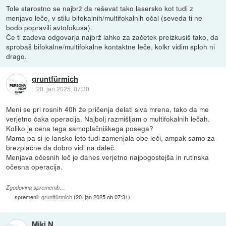
Tole starostno se najbrž da reševat tako lasersko kot tudi z
menjavo leče, v stilu bifokalnih/multifokalnih očal (seveda ti ne
bodo popravili avtofokusa).
Če ti zadeva odgovarja najbrž lahko za začetek preizkusiš tako, da
sprobaš bifokalne/multifokalne kontaktne leče, kolkr vidim sploh ni
drago.
gruntfürmich
::
20. jan 2025, 07:30
Meni se pri rosnih 40h že pričenja delati siva mrena, tako da me
verjetno čaka operacija. Najbolj razmišljam o multifokalnih lečah.
Koliko je cena tega samoplačniškega posega?
Mama pa si je lansko leto tudi zamenjala obe leči, ampak samo za
brezplačne da dobro vidi na daleč.
Menjava očesnih leč je danes verjetno najpogostejša in rutinska
očesna operacija.
Zgodovina sprememb…
spremenil:
gruntfürmich
(
20. jan 2025 ob 07:31
)
Miki N