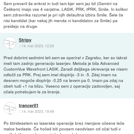
Sem preveril še enkrat in tudi tam kjer sem jaz bil (Gemini na
Češkem) imajo vse 4 varjatne, LASIK, PRK, tPRK, Smile. In kolikor
sem zdravnika razumel je pri njih defaultna izbira Smile. Šele če
nisi kandidat (kar nekaj jih menda ni kandidatov za Smile) pa
preidejo na druge.
Stripy
::
14. mar 2023, 12:25
Pred dobrimi sedmimi leti sem se operiral v Zagrebu, ker so takrat
imeli tam zadnjo generacijo laserjev. Metoda je bila Advanced
CustomVue Wavefront LASIK. Zaradi daljšega okrevanja se nisem
odločil za PRK. Prej sem imel dioptrijo -3 in -5. Zdaj imam na
desnem mogoče dioptrijo -0.25 na levem pa 0. Imam pa zdaj na
obeh tudi +1 na blizu. Vseeno sem z operacijo zadovoljen, saj
očala potrebujem le za branje.
trancer01
::
14. mar 2023, 19:49
Po štiridesetem so laserske operacije brez menjave očesne leče
malce bedaste. Če hočeš biti povsem neodvisen od očal tudi v