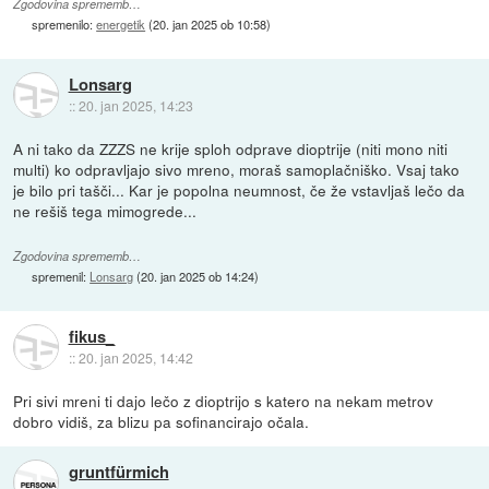
Zgodovina sprememb…
spremenilo:
energetik
(
20. jan 2025 ob 10:58
)
Lonsarg
::
20. jan 2025, 14:23
A ni tako da ZZZS ne krije sploh odprave dioptrije (niti mono niti
multi) ko odpravljajo sivo mreno, moraš samoplačniško. Vsaj tako
je bilo pri tašči... Kar je popolna neumnost, če že vstavljaš lečo da
ne rešiš tega mimogrede...
Zgodovina sprememb…
spremenil:
Lonsarg
(
20. jan 2025 ob 14:24
)
fikus_
::
20. jan 2025, 14:42
Pri sivi mreni ti dajo lečo z dioptrijo s katero na nekam metrov
dobro vidiš, za blizu pa sofinancirajo očala.
gruntfürmich