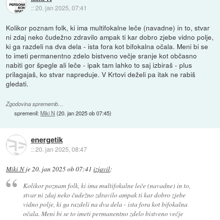
::
20. jan 2025, 07:41
Kolikor poznam folk, ki ima multifokalne leče (navadne) in to, stvar
ni zdaj neko čudežno zdravilo ampak ti kar dobro zjebe vidno polje,
ki ga razdeli na dva dela - ista fora kot bifokalna očala. Meni bi se
to imeti permanentno zdelo bistveno večje sranje kot občasno
nabiti gor špegle ali leče - ipak tam lahko to saj izbiraš - plus
prilagajaš, ko stvar napreduje. V Krtovi deželi pa itak ne rabiš
gledati.
Zgodovina sprememb…
spremenil:
Miki N
(
20. jan 2025 ob 07:45
)
energetik
::
20. jan 2025, 08:47
Miki N
je
20. jan 2025 ob 07:41
izjavil
:
Kolikor poznam folk, ki ima multifokalne leče (navadne) in to,
stvar ni zdaj neko čudežno zdravilo ampak ti kar dobro zjebe
vidno polje, ki ga razdeli na dva dela - ista fora kot bifokalna
očala. Meni bi se to imeti permanentno zdelo bistveno večje