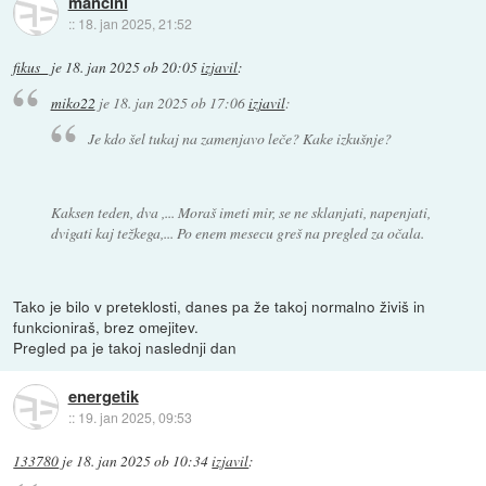
mancini
::
18. jan 2025, 21:52
fikus_
je
18. jan 2025 ob 20:05
izjavil
:
miko22
je
18. jan 2025 ob 17:06
izjavil
:
Je kdo šel tukaj na zamenjavo leče? Kake izkušnje?
Kaksen teden, dva ,... Moraš imeti mir, se ne sklanjati, napenjati,
dvigati kaj težkega,... Po enem mesecu greš na pregled za očala.
Tako je bilo v preteklosti, danes pa že takoj normalno živiš in
funkcioniraš, brez omejitev.
Pregled pa je takoj naslednji dan
energetik
::
19. jan 2025, 09:53
133780
je
18. jan 2025 ob 10:34
izjavil
: