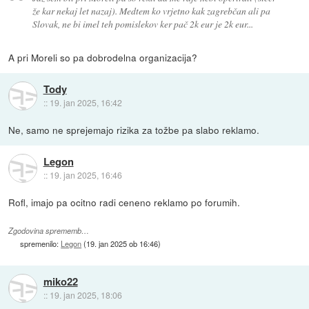
že kar nekaj let nazaj). Medtem ko vrjetno kak zagrebčan ali pa
Slovak, ne bi imel teh pomislekov ker pač 2k eur je 2k eur...
A pri Moreli so pa dobrodelna organizacija?
Tody
::
19. jan 2025, 16:42
Ne, samo ne sprejemajo rizika za tožbe pa slabo reklamo.
Legon
::
19. jan 2025, 16:46
Rofl, imajo pa ocitno radi ceneno reklamo po forumih.
Zgodovina sprememb…
spremenilo:
Legon
(
19. jan 2025 ob 16:46
)
miko22
::
19. jan 2025, 18:06