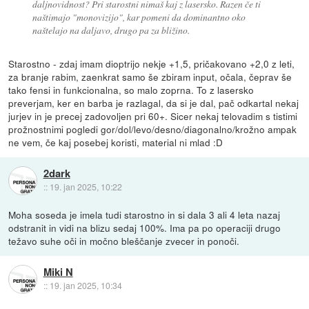
daljnovidnost? Pri starostni nimaš kaj z lasersko. Razen če ti
naštimajo "monovizijo", kar pomeni da dominantno oko
naštelajo na daljavo, drugo pa za bližino.
Starostno - zdaj imam dioptrijo nekje +1,5, pričakovano +2,0 z leti,
za branje rabim, zaenkrat samo še zbiram input, očala, čeprav še
tako fensi in funkcionalna, so malo zoprna. To z lasersko
preverjam, ker en barba je razlagal, da si je dal, pač odkartal nekaj
jurjev in je precej zadovoljen pri 60+. Sicer nekaj telovadim s tistimi
prožnostnimi pogledi gor/dol/levo/desno/diagonalno/krožno ampak
ne vem, če kaj posebej koristi, material ni mlad :D
2dark
::
19. jan 2025, 10:22
Moha soseda je imela tudi starostno in si dala 3 ali 4 leta nazaj
odstranit in vidi na blizu sedaj 100%. Ima pa po operaciji drugo
težavo suhe oči in močno bleščanje zvecer in ponoči.
Miki N
::
19. jan 2025, 10:34