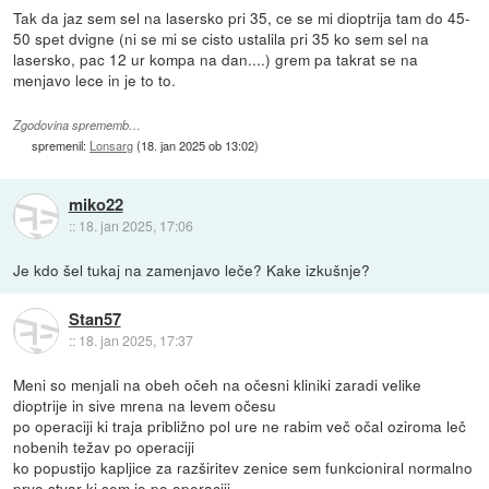
Tak da jaz sem sel na lasersko pri 35, ce se mi dioptrija tam do 45-
50 spet dvigne (ni se mi se cisto ustalila pri 35 ko sem sel na
lasersko, pac 12 ur kompa na dan....) grem pa takrat se na
menjavo lece in je to to.
Zgodovina sprememb…
spremenil:
Lonsarg
(
18. jan 2025 ob 13:02
)
miko22
::
18. jan 2025, 17:06
Je kdo šel tukaj na zamenjavo leče? Kake izkušnje?
Stan57
::
18. jan 2025, 17:37
Meni so menjali na obeh očeh na očesni kliniki zaradi velike
dioptrije in sive mrena na levem očesu
po operaciji ki traja približno pol ure ne rabim več očal oziroma leč
nobenih težav po operaciji
ko popustijo kapljice za razširitev zenice sem funkcioniral normalno
prvo stvar ki sem jo po operaciji