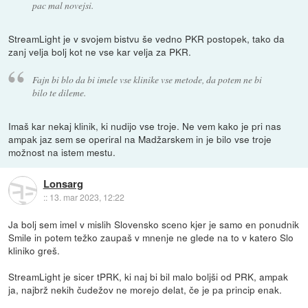
pac mal novejsi.
StreamLight je v svojem bistvu še vedno PKR postopek, tako da
zanj velja bolj kot ne vse kar velja za PKR.
Fajn bi blo da bi imele vse klinike vse metode, da potem ne bi
bilo te dileme.
Imaš kar nekaj klinik, ki nudijo vse troje. Ne vem kako je pri nas
ampak jaz sem se operiral na Madžarskem in je bilo vse troje
možnost na istem mestu.
Lonsarg
::
13. mar 2023, 12:22
Ja bolj sem imel v mislih Slovensko sceno kjer je samo en ponudnik
Smile in potem težko zaupaš v mnenje ne glede na to v katero Slo
kliniko greš.
StreamLight je sicer tPRK, ki naj bi bil malo boljši od PRK, ampak
ja, najbrž nekih čudežov ne morejo delat, če je pa princip enak.