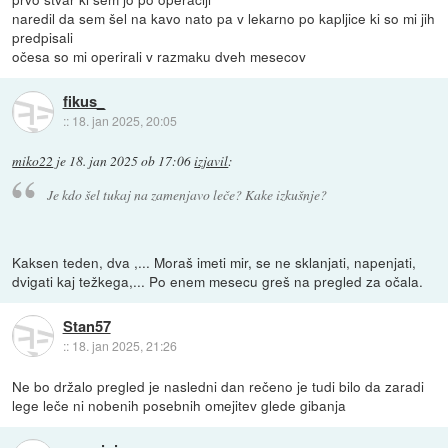
naredil da sem šel na kavo nato pa v lekarno po kapljice ki so mi jih
predpisali
očesa so mi operirali v razmaku dveh mesecov
fikus_
::
18. jan 2025, 20:05
miko22
je
18. jan 2025 ob 17:06
izjavil
:
Je kdo šel tukaj na zamenjavo leče? Kake izkušnje?
Kaksen teden, dva ,... Moraš imeti mir, se ne sklanjati, napenjati,
dvigati kaj težkega,... Po enem mesecu greš na pregled za očala.
Stan57
::
18. jan 2025, 21:26
Ne bo držalo pregled je nasledni dan rečeno je tudi bilo da zaradi
lege leče ni nobenih posebnih omejitev glede gibanja