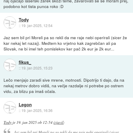
naj ojačajo laserski žarek skozi teme, zavarovati se še moram prej,
podobno kot tista punca roko :D
Tody
::
19. jan 2025, 12:54
Jaz sem bil pri Moreli pa so rekli da me raje nebi operirali (sicer že
kar nekaj let nazaj). Medtem ko vrjetno kak zagrebčan ali pa
Slovak, ne bi imel teh pomislekov ker pač 2k eur je 2k eur...
fikus_
::
19. jan 2025, 15:23
Lečo menjajo zaradi sive mrene, motnosti. Dipotrijo ti dajo, da na
nekaj metrov dobro vidiš, na večje razdalje ni potrebe po ostrem
vidu, za blizu pa imaš očala.
Legon
::
19. jan 2025, 16:36
Tody
je
19. jan 2025 ob 12:54
izjavil
:
Jaz sem bil pri Moreli pa so rekli da me raje nebi operirali (sicer