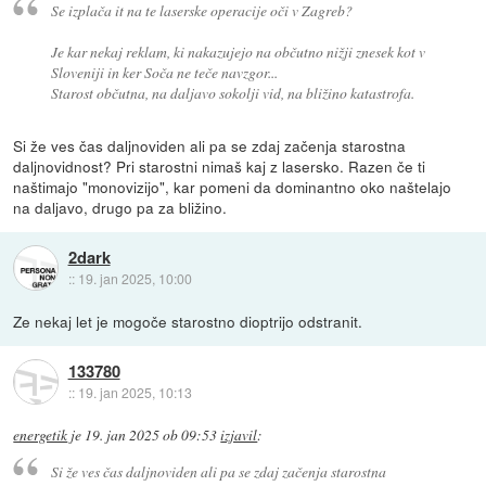
Se izplača it na te laserske operacije oči v Zagreb?
Je kar nekaj reklam, ki nakazujejo na občutno nižji znesek kot v
Sloveniji in ker
Soča
ne teče navzgor...
Starost občutna, na daljavo
sokolji vid
, na bližino katastrofa.
Si že ves čas daljnoviden ali pa se zdaj začenja starostna
daljnovidnost? Pri starostni nimaš kaj z lasersko. Razen če ti
naštimajo "monovizijo", kar pomeni da dominantno oko naštelajo
na daljavo, drugo pa za bližino.
2dark
::
19. jan 2025, 10:00
Ze nekaj let je mogoče starostno dioptrijo odstranit.
133780
::
19. jan 2025, 10:13
energetik
je
19. jan 2025 ob 09:53
izjavil
:
Si že ves čas daljnoviden ali pa se zdaj začenja starostna