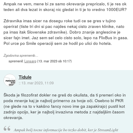
Ampak ne vem, mene bi ze samo okrevanje prepricalo, ti je res ok
teden ali dva lezat in skoraj nic gledat in ti je to vredno 1000EUR?
Zdravnika imas sicer na dosegu roke tudi ce se gres v tujino
operirat (tiste tri dni si pac najdes nekaj cisto zraven klinike, nato
pa imas itak Slovenske zdravnike). Dobro znanje anglescine je
sicer fajn imet. Jaz sem sel celo cisto solo, lepo na FlixBus in gasa.
Pol urce po Smile operaciji sem ze hodil po ulici do hotela.
Zgodovina sprememb…
spremenil:
Lonsarg
(
13. mar 2023 ob 10:17
)
Tidule
::
13. mar 2023, 11:09
Škoda je filozofirat dokler ne greš do okulista, da ti premeri oko in
poda mnenje kaj je najbolj primerno za tvoje oči. Osebno bi PKR
(ne glede na to v kakšno fancy novo ime ga zapakirajo) pustil kot
zadnjo opcijo, ker je najbolj invazivna metoda z najdaljšim časom
okrevanja.
Ampak bolj tocne informacije bo tezko dobit, ker je StreamLight