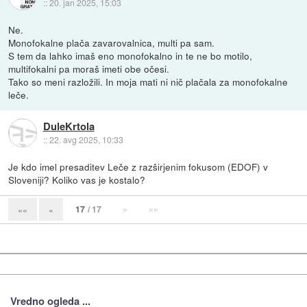
::
20. jan 2025, 15:03
Ne.
Monofokalne plača zavarovalnica, multi pa sam.
S tem da lahko imaš eno monofokalno in te ne bo motilo,
multifokalni pa moraš imeti obe očesi.
Tako so meni razložili. In moja mati ni nič plačala za monofokalne
leče.
DuleKrtola
::
22. avg 2025, 10:33
Je kdo imel presaditev Leče z razširjenim fokusom (EDOF) v
Sloveniji? Koliko vas je kostalo?
17
/ 17
»
»»
««
«
Vredno ogleda ...