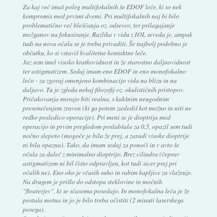
Za kaj več imaš poleg multifokalnih še EDOF leče, ki so nek
kompromis med prvimi dvemi. Pri multifokalnih naj bi bilo
problematično več bleščanja oz. odsevov, ter prilagajanje
možganov na fokusiranje. Razlika v vidu z IOL seveda je, ampak
tudi na nova očala se je treba privaditi. Še najbolj podobno je
občutku, ko si vstaviš kvalitetne kontaktne leče.
Jaz sem imel visoko kratkovidnost in že starostno daljnovidnost
ter astigmatizem. Sedaj imam eno EDOF in eno monofokalno
lečo - za zgoraj omenjeno kombinacijo vida na blizu in na
daljavo. Tu je zgleda nekaj filozofij oz. okulističnih pristopov.
Pričakovanja morajo biti realna, s kakšnim neugodnim
presenečenjem zraven (ki ga potem zaslediš kot možno in niti ne
redko posledico operacije). Pri meni se je dioptrija med
operacijo in prvim pregledom poslabšala za 0,5, opazil sem tudi
nočno slepoto (mogoče je bila že prej, a zaradi visoke dioptrije
ni bila opazna). Tako, da imam sedaj za ponoči in v avto še
očala za daleč z minimalno dioptrijo. Brez cilindra (čeprav
astigmatizem ni bil čisto odpravljen, kot tudi sicer prej pri
očalih ne). Eno oko je včasih suho in rabim kapljice za vlaženje.
Na drugem je prišlo do odstopa steklovine in močnih
"floaterjev", ki se sčasoma posedajo. In monofokalna leča je že
postala motna in jo je bilo treba očistiti (2 minuti laserskega
posega).