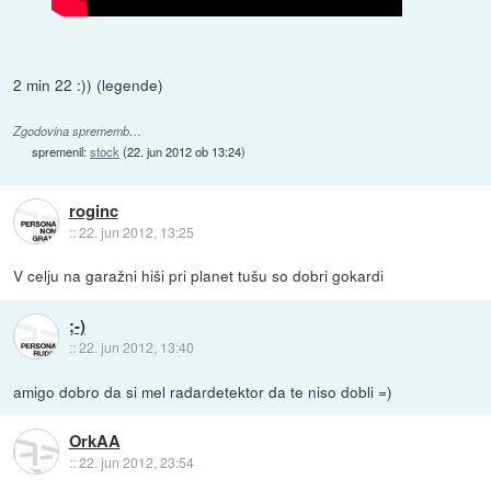
2 min 22 :)) (legende)
Zgodovina sprememb…
spremenil:
stock
(
22. jun 2012 ob 13:24
)
roginc
::
22. jun 2012, 13:25
V celju na garažni hiši pri planet tušu so dobri gokardi
;-)
::
22. jun 2012, 13:40
amigo dobro da si mel radardetektor da te niso dobli =)
OrkAA
::
22. jun 2012, 23:54