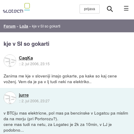
☰
Forum
»
Loža
»
kje v SI so gokarti
kje v SI so gokarti
CaqKa
::
2. jul 2006, 23:15
Zanima me kje v sloveniji imajo gokarte, pa kake so kaj cene
voženj. Vem da je pa v lj tudi neki na elektriko..
jurre
::
2. jul 2006, 23:27
v BTCju mas elektricne, pol mas pa bencinske v Logatcu pa mislim
da na morju (pri Portorozu?).
cene mas tudi na netu, za Logatec je 2k za 10min, v LJ je
podobno...