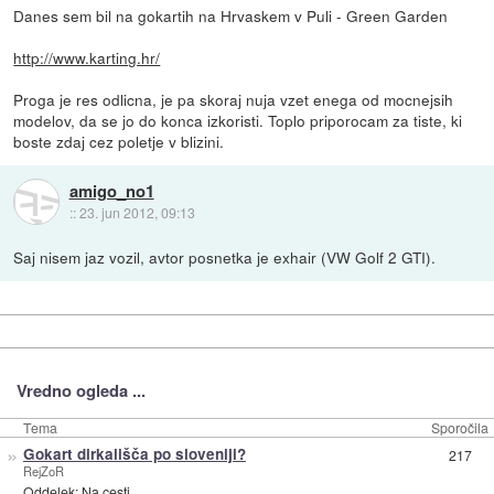
Danes sem bil na gokartih na Hrvaskem v Puli - Green Garden
http://www.karting.hr/
Proga je res odlicna, je pa skoraj nuja vzet enega od mocnejsih
modelov, da se jo do konca izkoristi. Toplo priporocam za tiste, ki
boste zdaj cez poletje v blizini.
amigo_no1
::
23. jun 2012, 09:13
Saj nisem jaz vozil, avtor posnetka je exhair (VW Golf 2 GTI).
Vredno ogleda ...
Tema
Sporočila
»
Gokart dirkališča po sloveniji?
217
RejZoR
Oddelek:
Na cesti