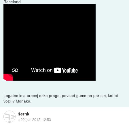
Raceland
Logatec ima precej ozko progo, povsod gume na par cm, kot bi
vozil v Monaku.
šernk
::
22. jun 2012, 12:53