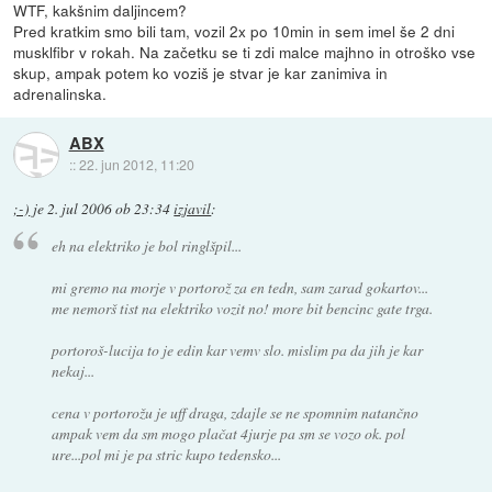
WTF, kakšnim daljincem?
Pred kratkim smo bili tam, vozil 2x po 10min in sem imel še 2 dni
musklfibr v rokah. Na začetku se ti zdi malce majhno in otroško vse
skup, ampak potem ko voziš je stvar je kar zanimiva in
adrenalinska.
ABX
::
22. jun 2012, 11:20
;-)
je
2. jul 2006 ob 23:34
izjavil
:
eh na elektriko je bol ringlšpil...
mi gremo na morje v portorož za en tedn, sam zarad gokartov...
me nemorš tist na elektriko vozit no! more bit bencinc gate trga.
portoroš-lucija to je edin kar vemv slo. mislim pa da jih je kar
nekaj...
cena v portorožu je uff draga, zdajle se ne spomnim natančno
ampak vem da sm mogo plačat 4jurje pa sm se vozo ok. pol
ure...pol mi je pa stric kupo tedensko...