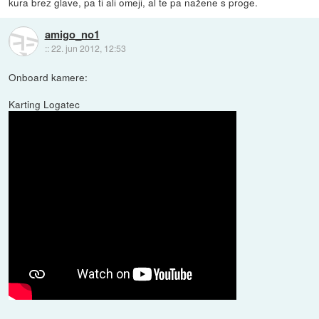
kura brez glave, pa ti ali omeji, al te pa nažene s proge.
amigo_no1
::
22. jun 2012, 12:53
Onboard kamere:
Karting Logatec