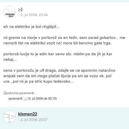
;-)
::
2. jul 2006, 23:34
eh na elektriko je bol ringlšpil...
mi gremo na morje v portorož za en tedn, sam zarad gokartov... me
nemorš tist na elektriko vozit no! more bit bencinc gate trga.
portoroš-lucija to je edin kar vemv slo. mislim pa da jih je kar
nekaj...
cena v portorožu je uff draga, zdajle se ne spomnim natančno
ampak vem da sm mogo plačat 4jurje pa sm se vozo ok. pol
ure...pol mi je pa stric kupo tedensko...
Zgodovina sprememb…
spremenil:
;-)
(
3. jul 2006 ob 00:15
)
klemen22
::
2. jul 2006, 23:37