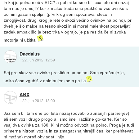
in kaj je polna moč v BTC? a pol mi ko smo bili cca leto dni nazaj
tam nas je omejil? ker z malce truda smo praktično vse ovinke s
polnim gasom speljali (prvi krog sem spoznaval stezo in
zmogljivost, drugi krog je letelo skozi večino ovinkov na polno), pri
dveh je šlo malce na tesno skozi in si moral malenkost popravljati
zadek ampak šlo je brez trka v ograjo, je pa res da če ni zvoka
motorja ni užitka
Daedalus
::
22. jun 2012, 12:59
Sej gre skoz vse ovinke praktično na polno. Sam vprašanje je,
kolko časa zgubiš z opletanjem sem pa tja
ABX
::
22. jun 2012, 13:00
Jaz sem bil tam ene pol leta nazaj (povabilo zunanjih partnerjev),
ali sem vozil drugo progo ali smo imeli različne go-karte. Ker so
vsaj dva ovinka za 180˙ ki ni možno odvozit na polno. Proga je tudi
primerna hitrosti vozila in za zmagat (najhitrejši čas, ker prehitevat
ni možno) moraš obvladat linije.