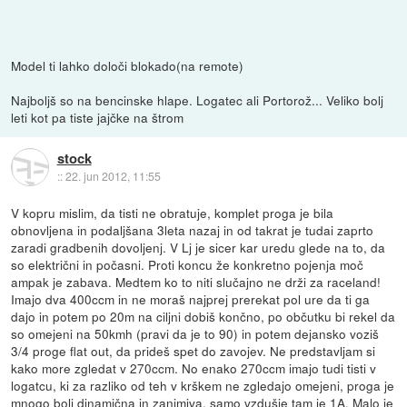
Model ti lahko določi blokado(na remote)
Najboljš so na bencinske hlape. Logatec ali Portorož... Veliko bolj
leti kot pa tiste jajčke na štrom
stock
::
22. jun 2012, 11:55
V kopru mislim, da tisti ne obratuje, komplet proga je bila
obnovljena in podaljšana 3leta nazaj in od takrat je tudai zaprto
zaradi gradbenih dovoljenj. V Lj je sicer kar uredu glede na to, da
so električni in počasni. Proti koncu že konkretno pojenja moč
ampak je zabava. Medtem ko to niti slučajno ne drži za raceland!
Imajo dva 400ccm in ne moraš najprej prerekat pol ure da ti ga
dajo in potem po 20m na ciljni dobiš končno, po občutku bi rekel da
so omejeni na 50kmh (pravi da je to 90) in potem dejansko voziš
3/4 proge flat out, da prideš spet do zavojev. Ne predstavljam si
kako more zgledat v 270ccm. No enako 270ccm imajo tudi tisti v
logatcu, ki za razliko od teh v krškem ne zgledajo omejeni, proga je
mnogo bolj dinamična in zanimiva, samo vzdušje tam je 1A. Malo je