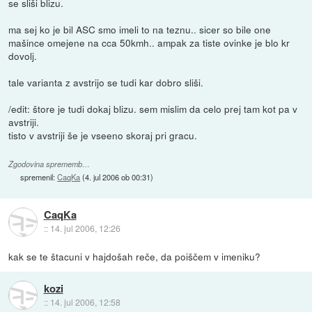
se sliši blizu.
ma sej ko je bil ASC smo imeli to na teznu.. sicer so bile one
mašince omejene na cca 50kmh.. ampak za tiste ovinke je blo kr
dovolj.
tale varianta z avstrijo se tudi kar dobro sliši.
/edit: štore je tudi dokaj blizu. sem mislim da celo prej tam kot pa v
avstriji.
tisto v avstriji še je vseeno skoraj pri gracu.
Zgodovina sprememb…
spremenil:
CaqKa
(
4. jul 2006 ob 00:31
)
CaqKa
::
14. jul 2006, 12:26
kak se te štacuni v hajdošah reče, da poiščem v imeniku?
kozi
::
14. jul 2006, 12:58