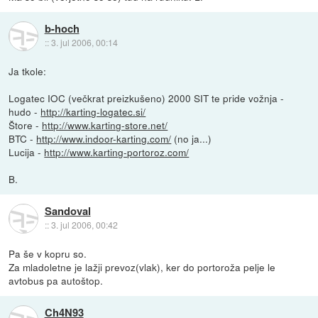
b-hoch
::
3. jul 2006, 00:14
Ja tkole:
Logatec IOC (večkrat preizkušeno) 2000 SIT te pride vožnja -
hudo -
http://karting-logatec.si/
Štore -
http://www.karting-store.net/
BTC -
http://www.indoor-karting.com/
(no ja...)
Lucija -
http://www.karting-portoroz.com/
B.
Sandoval
::
3. jul 2006, 00:42
Pa še v kopru so.
Za mladoletne je lažji prevoz(vlak), ker do portoroža pelje le
avtobus pa autoštop.
Ch4N93