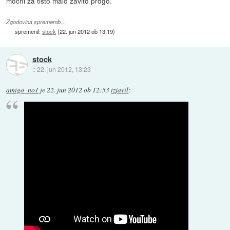
močni za tisto malo zavito progo.
Zgodovina sprememb…
spremenil:
stock
(
22. jun 2012 ob 13:19
)
stock
::
22. jun 2012, 13:23
amigo_no1
je
22. jun 2012 ob 12:53
izjavil
: