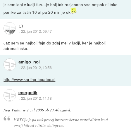
jz sem lani v luciji furu..je bolj tak razjebano vse ampak ni take
panike za tistih 10 al pa 20 min je ok
;-)
::
22. jun 2012, 09:47
Jaz sem se najbolj fajn do zdaj mel v luciji, ker je najbolj
adrenalinsko.
amigo_no1
::
22. jun 2012, 10:56
http://www.karting-logatec.si
energetik
::
22. jun 2012, 11:18
Nejc Pintar
je
2. jul 2006 ob 23:40
izjavil
:
V BTCju je pa itak precej brezveze ker ne moreš dirkat ko ti
omeji hitrost s tistim dalinjcem.