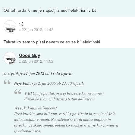
Od teh prdalic me je najbolj izmučil električni v LJ.
;-)
::
22. jun 2012, 11:42
Takrat ko sem to pisal nevem ce so ze bli elektinski
Good Guy
::
22. jun 2012, 11:52
energetik
je
22. jun 2012 ob 11:18
izjavil
:
Nejc Pintar
je
2. jul 2006 ob 23:40
izjavil
:
V BTCju je pa itak precej brezveze ker ne moreš
dirkat ko ti omeji hitrost s tistim dalinjcem.
WTF, kakšnim daljincem?
Pred kratkim smo bili tam, vozil 2x po 10min in sem imel še 2
dni musklfibr v rokah. Na začetku se ti zdi malce majhno in
otroško vse skup, ampak potem ko voziš je stvar je kar zanimiva
in adrenalinska.