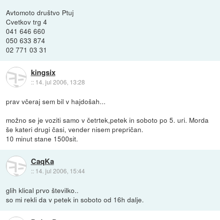
Avtomoto društvo Ptuj
Cvetkov trg 4
041 646 660
050 633 874
02 771 03 31
kingsix
::
14. jul 2006, 13:28
prav včeraj sem bil v hajdošah...
možno se je voziti samo v četrtek,petek in soboto po 5. uri. Morda
še kateri drugi časi, vender nisem prepričan.
10 minut stane 1500sit.
CaqKa
::
14. jul 2006, 15:44
glih klical prvo številko..
so mi rekli da v petek in soboto od 16h dalje.