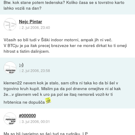
Btw. kok stane potem tedenska? Koliko časa se s tovrstno karto
lahko voziš na dan?
Nejc Pintar
::
2. jul 2006, 23:40
Včasih so bili tudi v Šiški indoor motorni, ampak jih ni več.
V BTCju je pa itak precej brezveze ker ne moreš dirkat ko ti omeji
hitrost s tistim dalinjcem.
;-)
::
2. jul 2006, 23:58
klemen22 nevem kok je stalo, sam cifra ni taka ko da bi šel v
trgovino kruh kupit. Mislim pa da pol dnevne omejitve ni al kak
že...v glavnem več k uro pa pol se itaq nemoreš vozit-kr ti
hrbtenica ne dopušča
#000000
::
3. jul 2006, 00:01
Ma so bli (verjetno so še) tud na rudniku. LP