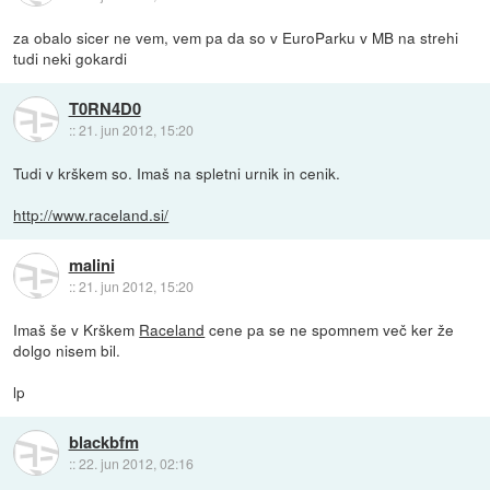
za obalo sicer ne vem, vem pa da so v EuroParku v MB na strehi
tudi neki gokardi
T0RN4D0
::
21. jun 2012, 15:20
Tudi v krškem so. Imaš na spletni urnik in cenik.
http://www.raceland.si/
malini
::
21. jun 2012, 15:20
Imaš še v Krškem
Raceland
cene pa se ne spomnem več ker že
dolgo nisem bil.
lp
blackbfm
::
22. jun 2012, 02:16