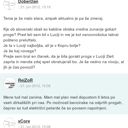
DoberDan
::
21. jun 2012, 13:18
Tema je že malo stara, ampak aktualno je pa še zmeraj.
Kje ob slovenski obali so kakšne obiska vredne zunanje gokart
proge? Pred leti sem bil v Luciji in me je kot osnovnošolca takrat
pošteno preluftalo.
Je ta v Luciji najboljša, ali je v Kopru bolje?
Je še kaj novega?
Prejle sem bral en članek, da je bila gorakt proga v Luciji 2leti
zaprta in menda zdaj spet obratuje/ali bo. Je še vedno na nivoju, al
jih je čas povozil?
RejZoR
::
21. jun 2012, 15:06
Mene tud mal zanima. Mam mal plan med dopustom it letos po
vseh dirkališčih pri nas. Po možnosti bencinske na odprtih progah,
čeprav so tud električni petarde če so povsem napolnjeni.
xCore
::
21. jun 2012, 15:08