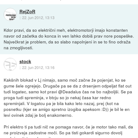
RejZoR
::
22. jun 2012, 13:13
Kdor pravi, da so električni meh, elektromotorji imajo konstanten
navor od začetka do konca in ven lahko dobiš prav nore pospeške.
Največkrat je problem, da so slabo napolnjeni in se to fino odraža
na zmogljivosti.
stock
::
22. jun 2012, 13:16
Kakšnih blokad v Lj nimajo, samo moč začne že pojenjat, ko se
gume šele ogrejejo. Drugače pa se da z drsenjem odpeljat flat out
tudi logatec, samo kot pravi @Deadalus čas ne bo najboljši. Se pa
proga tudi spreminja, v btcju so jo nekaj časa kar redno
spreminjali. V logatcu pa je bila kako leto nazaj, prej (kot na
posnetku (kjer se amigo spretno izogiba apeksom :D)) je bil le en
levi ovinek zdaj je bolj enakomerno.
Pri elektro ti pa tudi nič ne pomaga navor, če je motor tako mali, da
ne proizvaja zadostne moči. So pa tisti gokardi sigurno dovolj