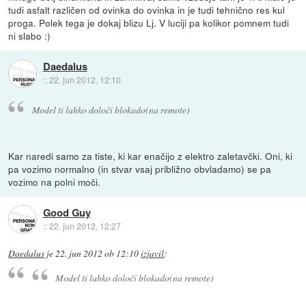
tudi asfalt različen od ovinka do ovinka in je tudi tehnično res kul
proga. Polek tega je dokaj blizu Lj. V luciji pa kolikor pomnem tudi
ni slabo :)
Daedalus
::
22. jun 2012, 12:10
Model ti lahko določi blokado(na remote)
Kar naredi samo za tiste, ki kar enačijo z elektro zaletavčki. Oni, ki
pa vozimo normalno (in stvar vsaj približno obvladamo) se pa
vozimo na polni moči.
Good Guy
::
22. jun 2012, 12:27
Daedalus
je
22. jun 2012 ob 12:10
izjavil
:
Model ti lahko določi blokado(na remote)