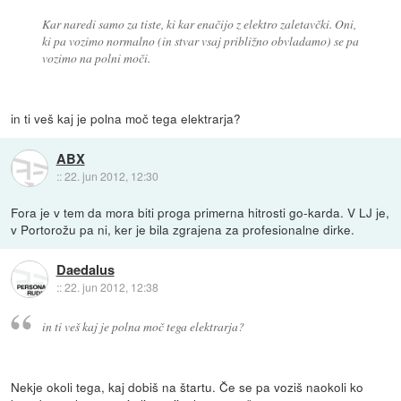
Kar naredi samo za tiste, ki kar enačijo z elektro zaletavčki. Oni,
ki pa vozimo normalno (in stvar vsaj približno obvladamo) se pa
vozimo na polni moči.
in ti veš kaj je polna moč tega elektrarja?
ABX
::
22. jun 2012, 12:30
Fora je v tem da mora biti proga primerna hitrosti go-karda. V LJ je,
v Portorožu pa ni, ker je bila zgrajena za profesionalne dirke.
Daedalus
::
22. jun 2012, 12:38
in ti veš kaj je polna moč tega elektrarja?
Nekje okoli tega, kaj dobiš na štartu. Če se pa voziš naokoli ko