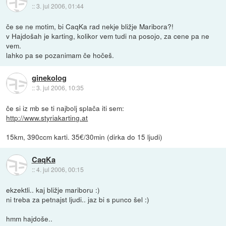
::
3. jul 2006, 01:44
če se ne motim, bi CaqKa rad nekje bližje Maribora?!
v Hajdošah je karting, kolikor vem tudi na posojo, za cene pa ne
vem.
lahko pa se pozanimam če hočeš.
ginekolog
::
3. jul 2006, 10:35
če si iz mb se ti najbolj splača iti sem:
http://www.styriakarting.at
15km, 390ccm karti. 35€/30min (dirka do 15 ljudi)
CaqKa
::
4. jul 2006, 00:15
ekzektli.. kaj bližje mariboru :)
ni treba za petnajst ljudi.. jaz bi s punco šel :)
hmm hajdoše..