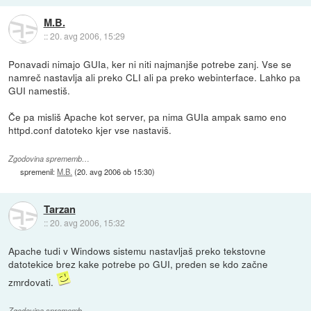
M.B.
::
20. avg 2006, 15:29
Ponavadi nimajo GUIa, ker ni niti najmanjše potrebe zanj. Vse se
namreč nastavlja ali preko CLI ali pa preko webinterface. Lahko pa
GUI namestiš.
Če pa misliš Apache kot server, pa nima GUIa ampak samo eno
httpd.conf datoteko kjer vse nastaviš.
Zgodovina sprememb…
spremenil:
M.B.
(
20. avg 2006 ob 15:30
)
Tarzan
::
20. avg 2006, 15:32
Apache tudi v Windows sistemu nastavljaš preko tekstovne
datotekice brez kake potrebe po GUI, preden se kdo začne
zmrdovati.
Zgodovina sprememb…