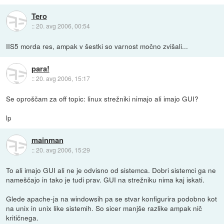
Tero
::
20. avg 2006, 00:54
IIS5 morda res, ampak v šestki so varnost močno zvišali...
para!
::
20. avg 2006, 15:17
Se oproščam za off topic: linux strežniki nimajo ali imajo GUI?
lp
mainman
::
20. avg 2006, 15:29
To ali imajo GUI ali ne je odvisno od sistemca. Dobri sistemci ga ne
nameščajo in tako je tudi prav. GUI na strežniku nima kaj iskati.
Glede apache-ja na windowsih pa se stvar konfigurira podobno kot
na unix in unix like sistemih. So sicer manjše razlike ampak nič
kritičnega.