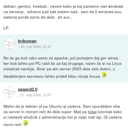
debian, gentoo, freebsd.. nevem kako je kaj pametno met windows
na serverju.. odvisno pač kak sistem maš.. sam da ti windows pou
sistema porab samo da dela.. ah sux..
LP.
krikoman
::
30. maj 2006, 22:47
No če ga boš rabu samo za apache, pol pomojem daj gor winse,
ker boš lahko pol PC rabil še za kaj drugega, razen če si na Linux
instaliraš namizje. Sicer pa win server 2003 dela zelo dobro, z
disejblanjem serviceov lahko prideš blizu nivoja linuxa.
asgard2.0
::
31. maj 2006, 12:07
Mislim da je debian al pa Ubuntu ql zadeva. Sam uporabljam oba
za server in moram reči da dela super. Maš pa
tukaj
tutoriale kako
si nastaviš strežnik z administracijo kot jo majo mali isp. Ql zadeva
morm rečt