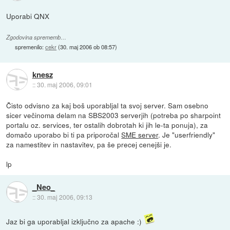
Uporabi QNX
Zgodovina sprememb…
spremenilo:
cekr
(
30. maj 2006 ob 08:57
)
knesz
::
30. maj 2006, 09:01
Čisto odvisno za kaj boš uporabljal ta svoj server. Sam osebno
sicer večinoma delam na SBS2003 serverjih (potreba po sharpoint
portalu oz. services, ter ostalih dobrotah ki jih le-ta ponuja), za
domačo uporabo bi ti pa priporočal
SME server
. Je "userfriendly"
za namestitev in nastavitev, pa še precej cenejši je.
lp
_Neo_
::
30. maj 2006, 09:13
Jaz bi ga uporabljal izključno za apache :)