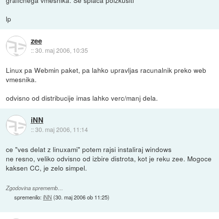
lp
zee
::
30. maj 2006, 10:35
Linux pa Webmin paket, pa lahko upravljas racunalnik preko web
vmesnika.
odvisno od distribucije imas lahko verc/manj dela.
iNN
::
30. maj 2006, 11:14
ce "ves delat z linuxami" potem rajsi instaliraj windows
ne resno, veliko odvisno od izbire distrota, kot je reku zee. Mogoce
kaksen CC, je zelo simpel.
Zgodovina sprememb…
spremenilo:
iNN
(
30. maj 2006 ob 11:25
)