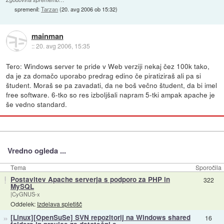
spremenil:
Tarzan
(
20. avg 2006 ob 15:32
)
mainman
::
20. avg 2006, 15:35
Tero: Windows server te pride v Web verziji nekaj čez 100k tako,
da je za domačo uporabo predrag edino če piratiziraš ali pa si
študent. Moraš se pa zavadati, da ne boš večno študent, da bi imel
free software. 6-tko so res izboljšali napram 5-tki ampak apache je
še vedno standard.
Vredno ogleda ...
Tema
Sporočila
!
Postavitev Apache serverja s podporo za PHP in
322
MySQL
|CyGNUS-x
Oddelek:
Izdelava spletišč
»
[Linux][OpenSuSe] SVN repozitorij na Windows shared
16