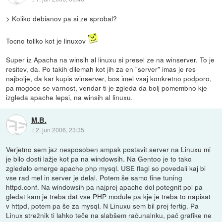
> Koliko debianov pa si ze sprobal?
Tocno toliko kot je linuxov
Super iz Apacha na winsih al linuxu si presel ze na winserver. To je
resitev, da. Po takih dilemah kot jih za en "server" imas je res
najbolje, da kar kupis winserver, bos imel vsaj konkretno podporo,
pa mogoce se varnost, vendar ti je zgleda da bolj pomembno kje
izgleda apache lepsi, na winsih al linuxu.
M.B.
::
2. jun 2006, 23:35
Verjetno sem jaz nesposoben ampak postavit server na Linuxu mi
je bilo dosti lažje kot pa na windowsih. Na Gentoo je to tako
zgledalo emerge apache php mysql. USE flagi so povedali kaj bi
vse rad mel in server je delal. Potem še samo fine tuning
httpd.conf. Na windowsih pa najprej apache dol potegnit pol pa
gledat kam je treba dat vse PHP module pa kje je treba to napisat
v httpd, potem pa še za mysql. N Linuxu sem bil prej fertig. Pa
Linux strežnik ti lahko teče na slabšem računalnku, pač grafike ne