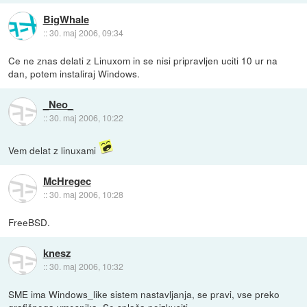
BigWhale
::
30. maj 2006, 09:34
Ce ne znas delati z Linuxom in se nisi pripravljen uciti 10 ur na
dan, potem instaliraj Windows.
_Neo_
::
30. maj 2006, 10:22
Vem delat z linuxami
McHregec
::
30. maj 2006, 10:28
FreeBSD.
knesz
::
30. maj 2006, 10:32
SME ima Windows_like sistem nastavljanja, se pravi, vse preko
grafičnega vmesnika. Se splača poizkusiti