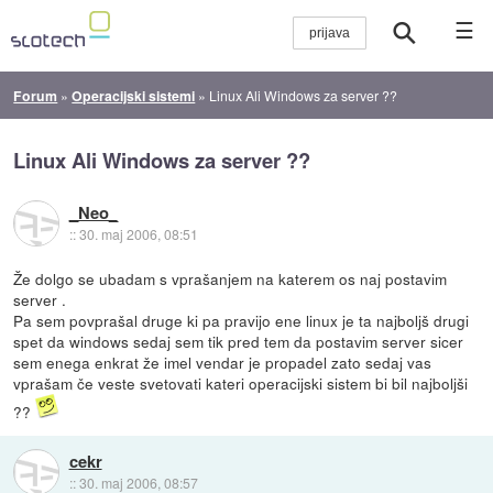
☰
Forum
»
Operacijski sistemi
»
Linux Ali Windows za server ??
Linux Ali Windows za server ??
_Neo_
::
30. maj 2006, 08:51
Že dolgo se ubadam s vprašanjem na katerem os naj postavim
server .
Pa sem povprašal druge ki pa pravijo ene linux je ta najboljš drugi
spet da windows sedaj sem tik pred tem da postavim server sicer
sem enega enkrat že imel vendar je propadel zato sedaj vas
vprašam če veste svetovati kateri operacijski sistem bi bil najboljši
??
cekr
::
30. maj 2006, 08:57