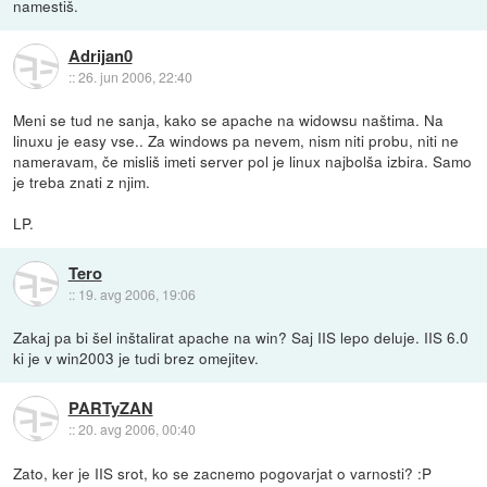
namestiš.
Adrijan0
::
26. jun 2006, 22:40
Meni se tud ne sanja, kako se apache na widowsu naštima. Na
linuxu je easy vse.. Za windows pa nevem, nism niti probu, niti ne
nameravam, če misliš imeti server pol je linux najbolša izbira. Samo
je treba znati z njim.
LP.
Tero
::
19. avg 2006, 19:06
Zakaj pa bi šel inštalirat apache na win? Saj IIS lepo deluje. IIS 6.0
ki je v win2003 je tudi brez omejitev.
PARTyZAN
::
20. avg 2006, 00:40
Zato, ker je IIS srot, ko se zacnemo pogovarjat o varnosti? :P