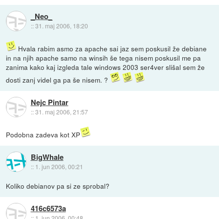
_Neo_
::
31. maj 2006, 18:20
Hvala rabim asmo za apache sai jaz sem poskusil že debiane
in na njih apache samo na winsih še tega nisem poskusil me pa
zanima kako kaj izgleda tale windows 2003 ser4ver slišal sem že
dosti zanj videl ga pa še nisem. ?
Nejc Pintar
::
31. maj 2006, 21:57
Podobna zadeva kot XP
BigWhale
::
1. jun 2006, 00:21
Koliko debianov pa si ze sprobal?
416c6573a
::
1. jun 2006, 00:48