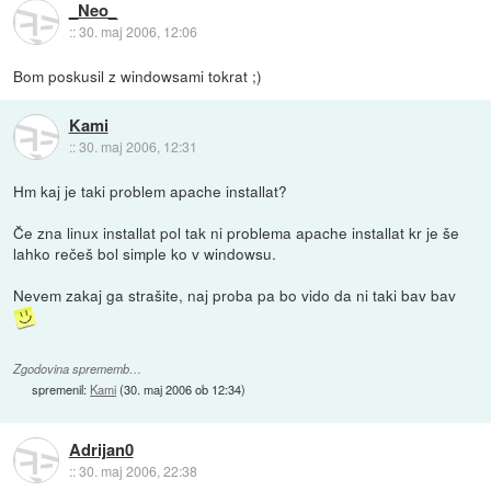
_Neo_
::
30. maj 2006, 12:06
Bom poskusil z windowsami tokrat ;)
Kami
::
30. maj 2006, 12:31
Hm kaj je taki problem apache installat?
Če zna linux installat pol tak ni problema apache installat kr je še
lahko rečeš bol simple ko v windowsu.
Nevem zakaj ga strašite, naj proba pa bo vido da ni taki bav bav
Zgodovina sprememb…
spremenil:
Kami
(
30. maj 2006 ob 12:34
)
Adrijan0
::
30. maj 2006, 22:38