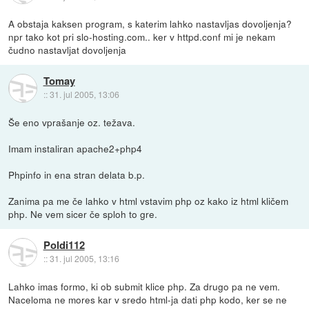
A obstaja kaksen program, s katerim lahko nastavljas dovoljenja?
npr tako kot pri slo-hosting.com.. ker v httpd.conf mi je nekam
čudno nastavljat dovoljenja
Tomay
::
31. jul 2005, 13:06
Še eno vprašanje oz. težava.
Imam instaliran apache2+php4
Phpinfo in ena stran delata b.p.
Zanima pa me če lahko v html vstavim php oz kako iz html kličem
php. Ne vem sicer če sploh to gre.
Poldi112
::
31. jul 2005, 13:16
Lahko imas formo, ki ob submit klice php. Za drugo pa ne vem.
Naceloma ne mores kar v sredo html-ja dati php kodo, ker se ne