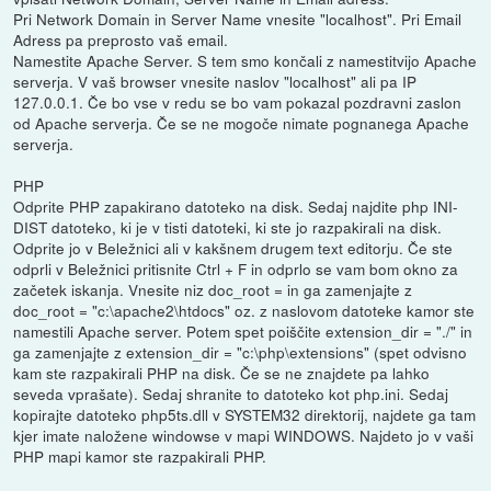
Pri Network Domain in Server Name vnesite "localhost". Pri Email
Adress pa preprosto vaš email.
Namestite Apache Server. S tem smo končali z namestitvijo Apache
serverja. V vaš browser vnesite naslov "localhost" ali pa IP
127.0.0.1. Če bo vse v redu se bo vam pokazal pozdravni zaslon
od Apache serverja. Če se ne mogoče nimate pognanega Apache
serverja.
PHP
Odprite PHP zapakirano datoteko na disk. Sedaj najdite php INI-
DIST datoteko, ki je v tisti datoteki, ki ste jo razpakirali na disk.
Odprite jo v Beležnici ali v kakšnem drugem text editorju. Če ste
odprli v Beležnici pritisnite Ctrl + F in odprlo se vam bom okno za
začetek iskanja. Vnesite niz doc_root = in ga zamenjajte z
doc_root = "c:\apache2\htdocs" oz. z naslovom datoteke kamor ste
namestili Apache server. Potem spet poiščite extension_dir = "./" in
ga zamenjajte z extension_dir = "c:\php\extensions" (spet odvisno
kam ste razpakirali PHP na disk. Če se ne znajdete pa lahko
seveda vprašate). Sedaj shranite to datoteko kot php.ini. Sedaj
kopirajte datoteko php5ts.dll v SYSTEM32 direktorij, najdete ga tam
kjer imate naložene windowse v mapi WINDOWS. Najdeto jo v vaši
PHP mapi kamor ste razpakirali PHP.