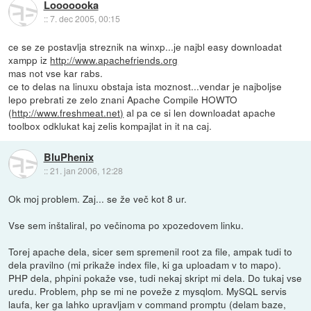
Looooooka
::
7. dec 2005, 00:15
ce se ze postavlja streznik na winxp...je najbl easy downloadat
xampp iz
http://www.apachefriends.org
mas not vse kar rabs.
ce to delas na linuxu obstaja ista moznost...vendar je najboljse
lepo prebrati ze zelo znani Apache Compile HOWTO
(
http://www.freshmeat.net)
al pa ce si len downloadat apache
toolbox odklukat kaj zelis kompajlat in it na caj.
BluPhenix
::
21. jan 2006, 12:28
Ok moj problem. Zaj... se že več kot 8 ur.
Vse sem inštaliral, po večinoma po xpozedovem linku.
Torej apache dela, sicer sem spremenil root za file, ampak tudi to
dela pravilno (mi prikaže index file, ki ga uploadam v to mapo).
PHP dela, phpini pokaže vse, tudi nekaj skript mi dela. Do tukaj vse
uredu. Problem, php se mi ne poveže z mysqlom. MySQL servis
laufa, ker ga lahko upravljam v command promptu (delam baze,