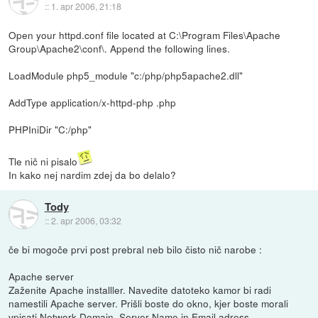
::
1. apr 2006, 21:18
Open your httpd.conf file located at C:\Program Files\Apache
Group\Apache2\conf\. Append the following lines.
LoadModule php5_module "c:/php/php5apache2.dll"
AddType application/x-httpd-php .php
PHPIniDir "C:/php"
Tle nič ni pisalo
In kako nej nardim zdej da bo delalo?
Tody
::
2. apr 2006, 03:32
če bi mogoče prvi post prebral neb bilo čisto nič narobe :
Apache server
Zaženite Apache installler. Navedite datoteko kamor bi radi
namestili Apache server. Prišli boste do okno, kjer boste morali
vpisati Network Domain, Server Name in Email adress.