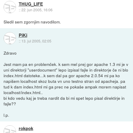
THUG_LIFE
::
22. jun 2005, 16:06
Sledil sem zgornjim navodilom.
PiKi
::
13. jul 2005, 02:05
Zdravo
Jest mam pa en problemček. k sem mel prej gor apache 1.3 mi je v
uni direktorji "userdocument" lepo izpisal fajle in direktorje če ni blo
index.html datoteke...k sem dal pa gor apache 2.0.54 mi pa ko
napišem localhost skoz buta vn uno testno stran od apacheja. pa
tud k dam index.html mi ga prec ne pokaše ampak morem napisat
localhost/index.html..
bi kdo vedu kaj je treba nardit da bi mi spet lepo pisal direktirje in
fajle??
l.p.
rokpok