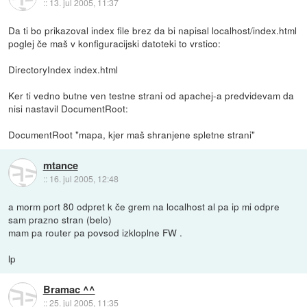
::
13. jul 2005, 11:37
Da ti bo prikazoval index file brez da bi napisal localhost/index.html
poglej če maš v konfiguracijski datoteki to vrstico:
DirectoryIndex index.html
Ker ti vedno butne ven testne strani od apachej-a predvidevam da
nisi nastavil DocumentRoot:
DocumentRoot "mapa, kjer maš shranjene spletne strani"
mtance
::
16. jul 2005, 12:48
a morm port 80 odpret k če grem na localhost al pa ip mi odpre
sam prazno stran (belo)
mam pa router pa povsod izkloplne FW .
lp
Bramac ^^
::
25. jul 2005, 11:35