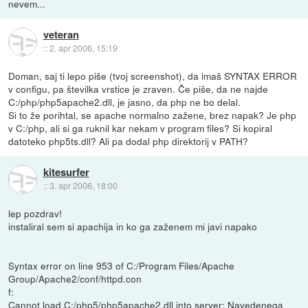
nevem...
veteran
::
2. apr 2006, 15:19
Doman, saj ti lepo piše (tvoj screenshot), da imaš SYNTAX ERROR
v configu, pa številka vrstice je zraven. Če piše, da ne najde
C:/php/php5apache2.dll, je jasno, da php ne bo delal.
Si to že porihtal, se apache normalno zažene, brez napak? Je php
v C:/php, ali si ga ruknil kar nekam v program files? Si kopiral
datoteko php5ts.dll? Ali pa dodal php direktorij v PATH?
kitesurfer
::
3. apr 2006, 18:00
lep pozdrav!
instaliral sem si apachija in ko ga zaženem mi javi napako
Syntax error on line 953 of C:/Program Files/Apache
Group/Apache2/conf/httpd.con
f:
Cannot load C:/php5/php5apache2.dll into server: Navedenega