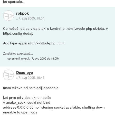
bo sparsala.
rokpok
::
7. avg 2005, 18:04
Če hočeš, da se v datoteki s končnino .html izvede php skripta, v
httpd.config dodaj:
AddType application/x-httpd-php .html
Zgodovina sprememb…
spremenil:
rokpok
(
7. avg 2005 ob 18:05
)
Dead-eye
::
7. avg 2005, 19:43
mam težave pri nstalaciji apacheja
kot prvo mi v dos oknu napiše
// :make_sock: could not bind
address 0.0.0.0:80 no listening socket available, shutting down
uneable to open logs