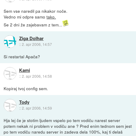
Sem vse naredil pa nikakor noče.
Vedno mi odpre samo
tako.
Se 2 dni že zajebavam z tem...
Ziga Dolhar
::
2. apr 2006, 14:57
Si restartal Apača?
Kami
::
2. apr 2006, 14:58
Kopiraj tvoj config sem.
Tody
::
2. apr 2006, 14:59
Hja lej če je stotim ljudem vspelo po tem vodiču narest server
potem nekak ni problem v vodiču ane ? Pred enim tednom sem jest
po tem vodiču naredu server in zadeva dela 100%, kaj ti delaš