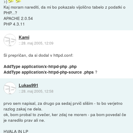
>)
Kaj moram narediti, da mi bo pokazalo vijolično tabelo z podatki o
PHP...?
APACHE 2.0.54
PHP 4.3.11
Kami
::
28. maj 2005, 12:09
Si prepričan, da si dodal v httpd.conf:
AddType application/x-httpd-php .php
?
AddType application/x-httpd-php-source .phps
Lukas991
::
28. maj 2005, 12:58
prvo sem napisal, za drugo pa sedaj prvič slišim - to bo verjetno
razlog zakaj ne dela.
ok, bom probal to zvečer, ker zdaj ne morem - pa bom povedal če
je naredilo prav ali ne.
HVALA IN LP