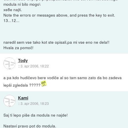
modula ni bilo mogo\
xe8e najti.
Note the errors or messages above, and press the key to exit.
13...12...
naredil sem vse tako kot ste opisali,pa mi vse eno ne dela!!
Hvala za pomoč!
Tody
::
3. apr 2006, 18:22
a pa kdo hudičevo bere vodiče al so tam samo zato da bo zadeva
lepši zgledala ?????
Kami
::
3. apr 2006, 18:23
Saj ti lepo piše da modula ne najde!
Nastavi pravo pot do modula.