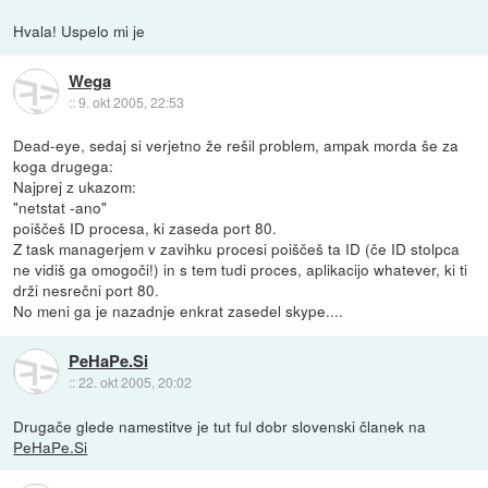
Hvala! Uspelo mi je
Wega
::
9. okt 2005, 22:53
Dead-eye, sedaj si verjetno že rešil problem, ampak morda še za
koga drugega:
Najprej z ukazom:
"netstat -ano"
poiščeš ID procesa, ki zaseda port 80.
Z task managerjem v zavihku procesi poiščeš ta ID (če ID stolpca
ne vidiš ga omogoči!) in s tem tudi proces, aplikacijo whatever, ki ti
drži nesrečni port 80.
No meni ga je nazadnje enkrat zasedel skype....
PeHaPe.Si
::
22. okt 2005, 20:02
Drugače glede namestitve je tut ful dobr slovenski članek na
PeHaPe.Si