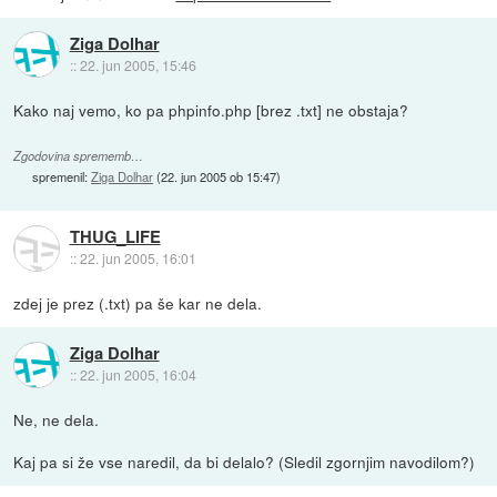
Ziga Dolhar
::
22. jun 2005, 15:46
Kako naj vemo, ko pa phpinfo.php [brez .txt] ne obstaja?
Zgodovina sprememb…
spremenil:
Ziga Dolhar
(
22. jun 2005 ob 15:47
)
THUG_LIFE
::
22. jun 2005, 16:01
zdej je prez (.txt) pa še kar ne dela.
Ziga Dolhar
::
22. jun 2005, 16:04
Ne, ne dela.
Kaj pa si že vse naredil, da bi delalo? (Sledil zgornjim navodilom?)