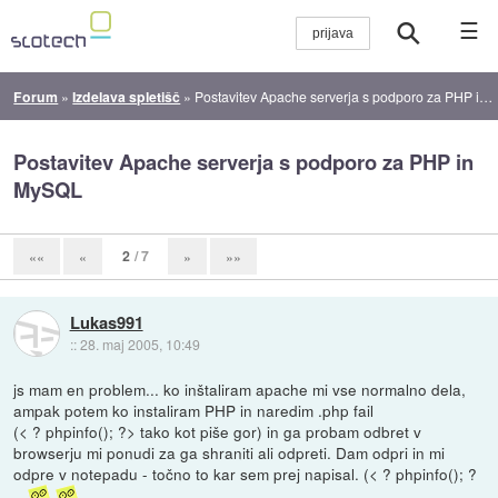
☰
Forum
»
Izdelava spletišč
»
Postavitev Apache serverja s podporo za PHP in MySQL
Postavitev Apache serverja s podporo za PHP in
MySQL
2
/ 7
««
«
»
»»
Lukas991
::
28. maj 2005, 10:49
js mam en problem... ko inštaliram apache mi vse normalno dela,
ampak potem ko instaliram PHP in naredim .php fail
(< ? phpinfo(); ?> tako kot piše gor) in ga probam odbret v
browserju mi ponudi za ga shraniti ali odpreti. Dam odpri in mi
odpre v notepadu - točno to kar sem prej napisal. (< ? phpinfo(); ?