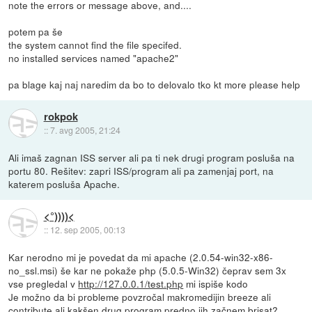
note the errors or message above, and....
potem pa še
the system cannot find the file specifed.
no installed services named "apache2"
pa blage kaj naj naredim da bo to delovalo tko kt more please help
rokpok
::
7. avg 2005, 21:24
Ali imaš zagnan ISS server ali pa ti nek drugi program posluša na
portu 80. Rešitev: zapri ISS/program ali pa zamenjaj port, na
katerem posluša Apache.
<°))))<
::
12. sep 2005, 00:13
Kar nerodno mi je povedat da mi apache (2.0.54-win32-x86-
no_ssl.msi) še kar ne pokaže php (5.0.5-Win32) čeprav sem 3x
vse pregledal v
http://127.0.0.1/test.php
mi ispiše kodo
Je možno da bi probleme povzročal makromedijin breeze ali
contribute ali kakšen drug program predno jih začnem brisat?