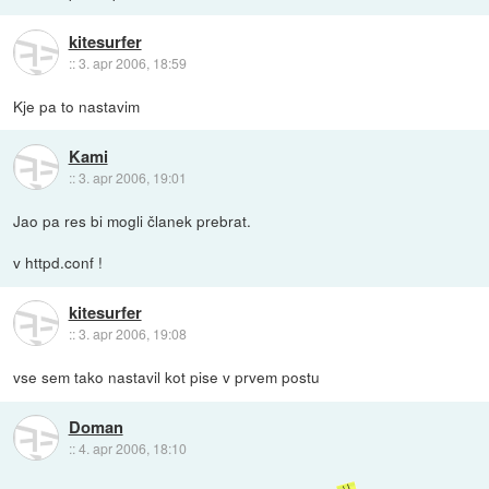
kitesurfer
::
3. apr 2006, 18:59
Kje pa to nastavim
Kami
::
3. apr 2006, 19:01
Jao pa res bi mogli članek prebrat.
v httpd.conf !
kitesurfer
::
3. apr 2006, 19:08
vse sem tako nastavil kot pise v prvem postu
Doman
::
4. apr 2006, 18:10