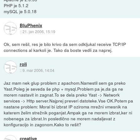
PHP je 5.1.2
mySQL je 5.0.18
BluPhenix
::
21. jan 2006, 15:19
Ok, sem rešil, res je bilo krivo da sem odkljukal receive TCP/IP
connections al karkoli je. Tako da boste vedli za naprej.
roli
::
9. mar 2006, 14:04
Jaz mam nek glup problem z apachom.Namestil sem ga preko
Yast.Poleg je seveda še php + mysql.Problem pa je,da ga ne
morem nastavit in zagnat.To se dela preko Yast -> Network
services -> Http server.Najprej preveri datoteke.Vse OK.Potem pa
nastane problem: Moral bi izbrat IP oziroma mrežni vmesnik na
katerem želim strežnik poganjat.Ampak ga ne morem izbrat,ker ni
nobenega za izbrat.In posledično ne morem nadaljevat z
konfiguracijo in zagonom.Kako to rešit?
creative