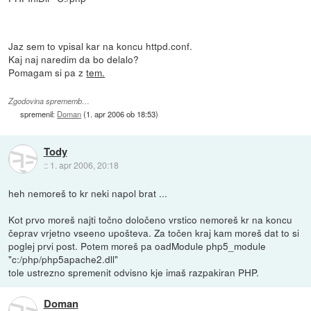
Jaz sem to vpisal kar na koncu httpd.conf.
Kaj naj naredim da bo delalo?
Pomagam si pa z
tem.
Zgodovina sprememb…
spremenil:
Doman
(
1. apr 2006 ob 18:53
)
Tody
::
1. apr 2006, 20:18
heh nemoreš to kr neki napol brat ...
Kot prvo moreš najti točno določeno vrstico nemoreš kr na koncu
čeprav vrjetno vseeno upošteva. Za točen kraj kam moreš dat to si
poglej prvi post. Potem moreš pa oadModule php5_module
"c:/php/php5apache2.dll"
tole ustrezno spremenit odvisno kje imaš razpakiran PHP.
Doman