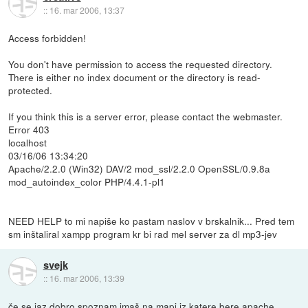
::
16. mar 2006, 13:37
Access forbidden!
You don't have permission to access the requested directory.
There is either no index document or the directory is read-
protected.
If you think this is a server error, please contact the webmaster.
Error 403
localhost
03/16/06 13:34:20
Apache/2.2.0 (Win32) DAV/2 mod_ssl/2.2.0 OpenSSL/0.9.8a
mod_autoindex_color PHP/4.4.1-pl1
NEED HELP to mi napiše ko pastam naslov v brskalnik... Pred tem
sm inštaliral xampp program kr bi rad mel server za dl mp3-jev
svejk
::
16. mar 2006, 13:39
če se jaz dobro spoznam imaš na mapi iz katere bere apache