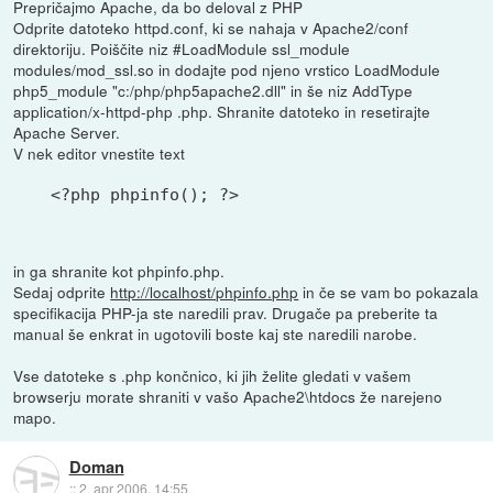
Prepričajmo Apache, da bo deloval z PHP
Odprite datoteko httpd.conf, ki se nahaja v Apache2/conf
direktoriju. Poiščite niz #LoadModule ssl_module
modules/mod_ssl.so in dodajte pod njeno vrstico LoadModule
php5_module "c:/php/php5apache2.dll" in še niz AddType
application/x-httpd-php .php. Shranite datoteko in resetirajte
Apache Server.
V nek editor vnestite text
<?php phpinfo(); ?> 
in ga shranite kot phpinfo.php.
Sedaj odprite
http://localhost/phpinfo.php
in če se vam bo pokazala
specifikacija PHP-ja ste naredili prav. Drugače pa preberite ta
manual še enkrat in ugotovili boste kaj ste naredili narobe.
Vse datoteke s .php končnico, ki jih želite gledati v vašem
browserju morate shraniti v vašo Apache2\htdocs že narejeno
mapo.
Doman
::
2. apr 2006, 14:55