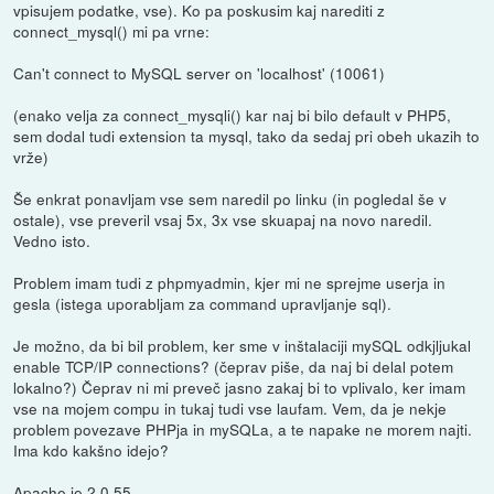
vpisujem podatke, vse). Ko pa poskusim kaj narediti z
connect_mysql() mi pa vrne:
Can't connect to MySQL server on 'localhost' (10061)
(enako velja za connect_mysqli() kar naj bi bilo default v PHP5,
sem dodal tudi extension ta mysql, tako da sedaj pri obeh ukazih to
vrže)
Še enkrat ponavljam vse sem naredil po linku (in pogledal še v
ostale), vse preveril vsaj 5x, 3x vse skuapaj na novo naredil.
Vedno isto.
Problem imam tudi z phpmyadmin, kjer mi ne sprejme userja in
gesla (istega uporabljam za command upravljanje sql).
Je možno, da bi bil problem, ker sme v inštalaciji mySQL odkjljukal
enable TCP/IP connections? (čeprav piše, da naj bi delal potem
lokalno?) Čeprav ni mi preveč jasno zakaj bi to vplivalo, ker imam
vse na mojem compu in tukaj tudi vse laufam. Vem, da je nekje
problem povezave PHPja in mySQLa, a te napake ne morem najti.
Ima kdo kakšno idejo?
Apache je 2.0.55