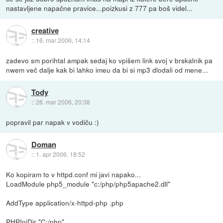
nastavljene napačne pravice...poizkusi z 777 pa boš videl...
creative
::
16. mar 2006, 14:14
zadevo sm porihtal ampak sedaj ko vpišem link svoj v brskalnik pa
nwem več dalje kak bi lahko imeu da bi si mp3 dlodali od mene...
Tody
::
26. mar 2006, 20:38
popravil par napak v vodiču :)
Doman
::
1. apr 2006, 18:52
Ko kopiram to v httpd.conf mi javi napako...
LoadModule php5_module "c:/php/php5apache2.dll"
AddType application/x-httpd-php .php
PHPIniDir "C:/php"