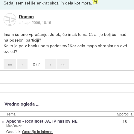
Sedaj sem šel še enkrat skozi in dela kot mora.
Doman
::
4. apr 2006, 18:16
Imam še eno vprašanje. Je ok, če imaš to na C: ali je bolj če imaš
na posebni particiji?
Kako je pa z back-upom podatkov?Kar celo mapo shranim na dvd
oz. cd?
2
/ 7
««
«
»
»»
Vredno ogleda ...
Tema
Sporočila
»
Apache - localhost JA, IP naslov NE
18
ManDriver
Oddelek:
Omrežja in internet