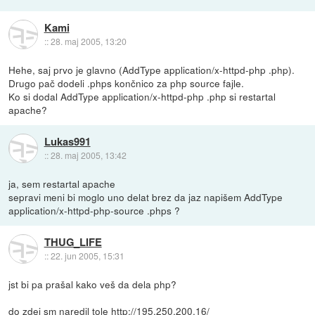
Kami
::
28. maj 2005, 13:20
Hehe, saj prvo je glavno (AddType application/x-httpd-php .php).
Drugo pač dodeli .phps končnico za php source fajle.
Ko si dodal AddType application/x-httpd-php .php si restartal
apache?
Lukas991
::
28. maj 2005, 13:42
ja, sem restartal apache
sepravi meni bi moglo uno delat brez da jaz napišem AddType
application/x-httpd-php-source .phps ?
THUG_LIFE
::
22. jun 2005, 15:31
jst bi pa prašal kako veš da dela php?
do zdej sm naredil tole
http://195.250.200.16/