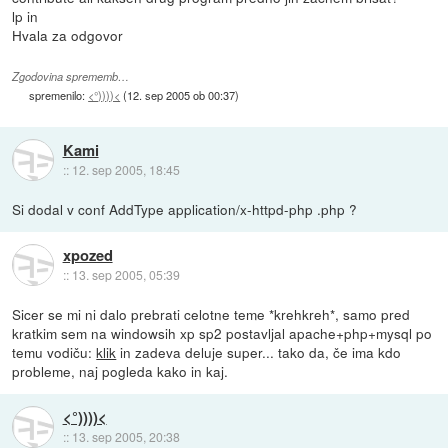
lp in
Hvala za odgovor
Zgodovina sprememb…
spremenilo:
<°))))<
(
12. sep 2005 ob 00:37
)
Kami
::
12. sep 2005, 18:45
Si dodal v conf AddType application/x-httpd-php .php ?
xpozed
::
13. sep 2005, 05:39
Sicer se mi ni dalo prebrati celotne teme *krehkreh*, samo pred
kratkim sem na windowsih xp sp2 postavljal apache+php+mysql po
temu vodiču:
klik
in zadeva deluje super... tako da, če ima kdo
probleme, naj pogleda kako in kaj.
<°))))<
::
13. sep 2005, 20:38