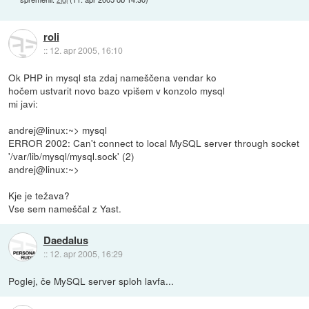
roli
::
12. apr 2005, 16:10
Ok PHP in mysql sta zdaj nameščena vendar ko
hočem ustvarit novo bazo vpišem v konzolo mysql
mi javi:
andrej@linux:~> mysql
ERROR 2002: Can't connect to local MySQL server through socket
'/var/lib/mysql/mysql.sock' (2)
andrej@linux:~>
Kje je težava?
Vse sem nameščal z Yast.
Daedalus
::
12. apr 2005, 16:29
Poglej, če MySQL server sploh lavfa...