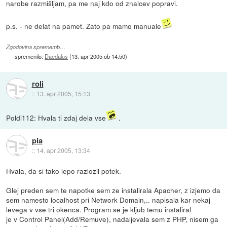
narobe razmišljam, pa me naj kdo od znalcev popravi.
p.s. - ne delat na pamet. Zato pa mamo manuale
Zgodovina sprememb…
spremenilo:
Daedalus
(
13. apr 2005 ob 14:50
)
roli
::
13. apr 2005, 15:13
Poldi112: Hvala ti zdaj dela vse
.
pia
::
14. apr 2005, 13:34
Hvala, da si tako lepo razlozil potek.
Glej preden sem te napotke sem ze instalirala Apacher, z izjemo da
sem namesto localhost pri Network Domain,.. napisala kar nekaj
levega v vse tri okenca. Program se je kljub temu instaliral
je v Control Panel(Add/Remuve), nadaljevala sem z PHP, nisem ga