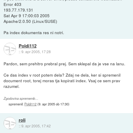
Error 403
193.77.179.131
Sat Apr 9 17:00:03 2005
Apache/2.0.50 (Linux/SUSE)
Pa index dokumenta res ni notri.
Poldi112
::
9. apr 2005, 17:28
Pardon, sem prehitro prebral prej. Sem sklepal da je vse na lanu.
Ce das index v root potem dela? Zdaj ne dela, ker si spremenil
document root, torej moras tja kopirati index. Vsaj ce sem prav
razumel.
Zgodovina sprememb…
spremenil:
Poldi112
(
9. apr 2005 ob 17:30
)
roli
::
9. apr 2005, 17:42