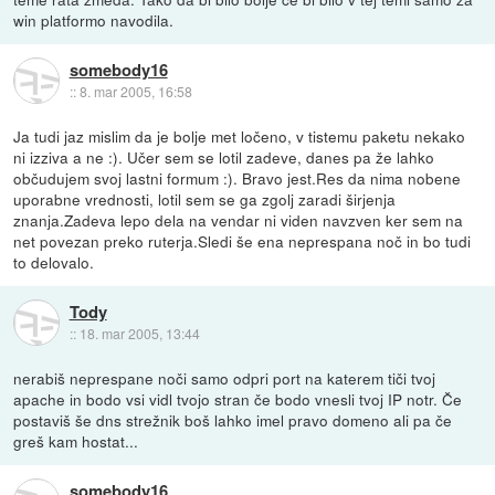
win platformo navodila.
somebody16
::
8. mar 2005, 16:58
Ja tudi jaz mislim da je bolje met ločeno, v tistemu paketu nekako
ni izziva a ne :). Učer sem se lotil zadeve, danes pa že lahko
občudujem svoj lastni formum :). Bravo jest.Res da nima nobene
uporabne vrednosti, lotil sem se ga zgolj zaradi širjenja
znanja.Zadeva lepo dela na vendar ni viden navzven ker sem na
net povezan preko ruterja.Sledi še ena neprespana noč in bo tudi
to delovalo.
Tody
::
18. mar 2005, 13:44
nerabiš neprespane noči samo odpri port na katerem tiči tvoj
apache in bodo vsi vidl tvojo stran če bodo vnesli tvoj IP notr. Če
postaviš še dns strežnik boš lahko imel pravo domeno ali pa če
greš kam hostat...
somebody16