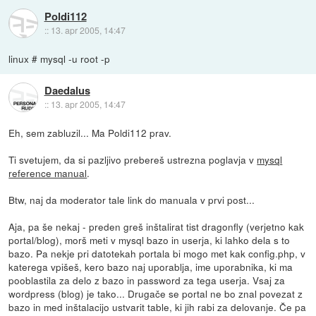
Poldi112
::
13. apr 2005, 14:47
linux # mysql -u root -p
Daedalus
::
13. apr 2005, 14:47
Eh, sem zabluzil... Ma Poldi112 prav.
Ti svetujem, da si pazljivo prebereš ustrezna poglavja v
mysql
reference manual
.
Btw, naj da moderator tale link do manuala v prvi post...
Aja, pa še nekaj - preden greš inštalirat tist dragonfly (verjetno kak
portal/blog), morš meti v mysql bazo in userja, ki lahko dela s to
bazo. Pa nekje pri datotekah portala bi mogo met kak config.php, v
katerega vpišeš, kero bazo naj uporablja, ime uporabnika, ki ma
pooblastila za delo z bazo in password za tega userja. Vsaj za
wordpress (blog) je tako... Drugače se portal ne bo znal povezat z
bazo in med inštalacijo ustvarit table, ki jih rabi za delovanje. Če pa