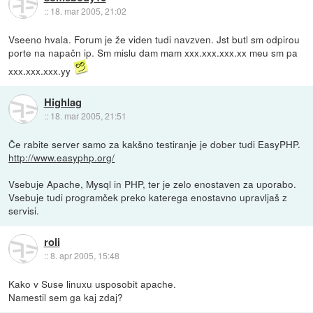
::
18. mar 2005, 21:02
Vseeno hvala. Forum je že viden tudi navzven. Jst butl sm odpirou
porte na napačn ip. Sm mislu dam mam xxx.xxx.xxx.xx meu sm pa
xxx.xxx.xxx.yy
Highlag
::
18. mar 2005, 21:51
Če rabite server samo za kakšno testiranje je dober tudi EasyPHP.
http://www.easyphp.org/
Vsebuje Apache, Mysql in PHP, ter je zelo enostaven za uporabo.
Vsebuje tudi programček preko katerega enostavno upravljaš z
servisi.
roli
::
8. apr 2005, 15:48
Kako v Suse linuxu usposobit apache.
Namestil sem ga kaj zdaj?