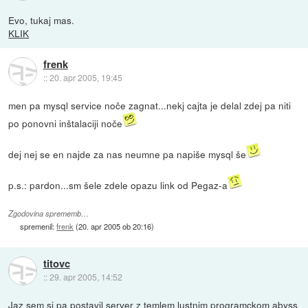
Evo, tukaj mas.
KLIK
frenk
::
20. apr 2005, 19:45
men pa mysql service noče zagnat...nekj cajta je delal zdej pa niti
po ponovni inštalaciji noče
dej nej se en najde za nas neumne pa napiše mysql še
p.s.: pardon...sm šele zdele opazu link od Pegaz-a
Zgodovina sprememb…
spremenil:
frenk
(
20. apr 2005 ob 20:16
)
titovc
::
29. apr 2005, 14:52
Jaz sem si pa postavil server z temlem lustnim programckom abyss