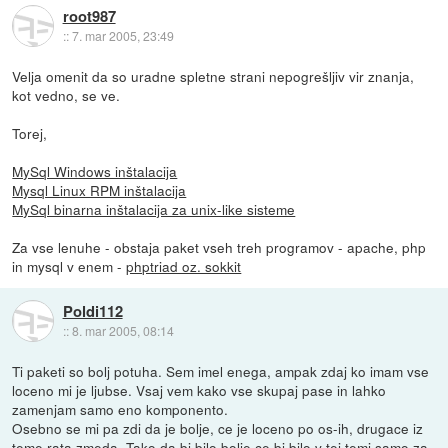
root987
::
7. mar 2005, 23:49
Velja omenit da so uradne spletne strani nepogrešljiv vir znanja,
kot vedno, se ve.
Torej,
MySql Windows inštalacija
Mysql Linux RPM inštalacija
MySql binarna inštalacija za unix-like sisteme
Za vse lenuhe - obstaja paket vseh treh programov - apache, php
in mysql v enem -
phptriad oz. sokkit
Poldi112
::
8. mar 2005, 08:14
Ti paketi so bolj potuha. Sem imel enega, ampak zdaj ko imam vse
loceno mi je ljubse. Vsaj vem kako vse skupaj pase in lahko
zamenjam samo eno komponento.
Osebno se mi pa zdi da je bolje, ce je loceno po os-ih, drugace iz
teme rata zmeda. Tako da bi bilo bolje ce bi bilo v tej temi samo za