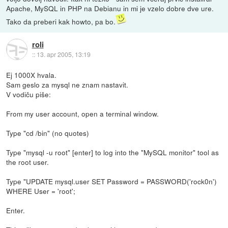
Apache, MySQL in PHP na Debianu in mi je vzelo dobre dve ure.
Tako da preberi kak howto, pa bo.
roli
::
13. apr 2005, 13:19
Ej 1000X hvala.
Sam geslo za mysql ne znam nastavit.
V vodiču piše:
From my user account, open a terminal window.
Type "cd /bin" (no quotes)
Type "mysql -u root" [enter] to log into the "MySQL monitor" tool as
the root user.
Type "UPDATE mysql.user SET Password = PASSWORD('rock0n')
WHERE User = 'root';
Enter.