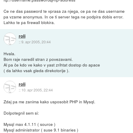
Ce ne das password te vprasa za njega, ce pa ne das username
pa vzame anonymus. In ce ti server tega ne podpira dobis error.
Lahko te pa firewall blokira.
roli
::
9. apr 2005, 20:44
Hvala.
Bom raje naredil stran z povezavami.
Al pa če kdo ve kako v yast zrihtat dostop do apace
( da lahko vsak gleda direkotorije ).
roli
::
10. apr 2005, 22:44
Zdaj pa me zanima kako usposobit PHP in Mysql.
Dolpotegnil sem si:
Mysql max 4.1.11 ( source )
Mysql administrator ( suse 9.1 binaries )