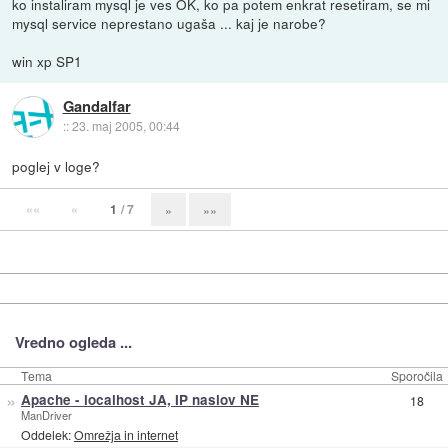
ko instaliram mysql je ves OK, ko pa potem enkrat resetiram, se mi
mysql service neprestano ugaša ... kaj je narobe?
win xp SP1
Gandalfar
::
23. maj 2005, 00:44
poglej v loge?
««
«
1
/ 7
»
»»
Vredno ogleda ...
Tema
Sporočila
»
Apache - localhost JA, IP naslov NE
18
ManDriver
Oddelek:
Omrežja in internet