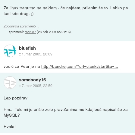
Za linux trenutno ne najdem - če najdem, prilepim še to. Lahko pa
tudi kdo drug. ;)
Zgodovina sprememb…
spremenil:
root987
(
28. feb 2005 ob 21:16
)
bluefish
::
1. mar 2005, 20:09
vodič za Pear je na
http://bandrej.com/?url=clanki/start&a=...
somebody16
::
7. mar 2005, 22:59
Lep pozdrav!
Hm... Tole mi je prišlo zelo prav.Zanima me kdaj boš napisal še za
MySQL?
Hvala!