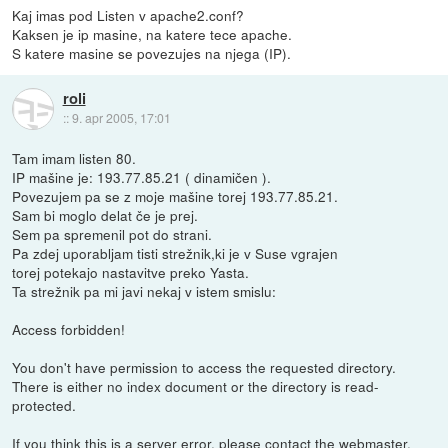
Kaj imas pod Listen v apache2.conf?
Kaksen je ip masine, na katere tece apache.
S katere masine se povezujes na njega (IP).
roli
::
9. apr 2005, 17:01
Tam imam listen 80.
IP mašine je: 193.77.85.21 ( dinamičen ).
Povezujem pa se z moje mašine torej 193.77.85.21.
Sam bi moglo delat če je prej.
Sem pa spremenil pot do strani.
Pa zdej uporabljam tisti strežnik,ki je v Suse vgrajen
torej potekajo nastavitve preko Yasta.
Ta strežnik pa mi javi nekaj v istem smislu:
Access forbidden!
You don't have permission to access the requested directory.
There is either no index document or the directory is read-
protected.
If you think this is a server error, please contact the webmaster.