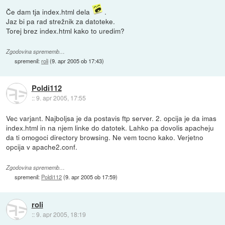
Če dam tja index.html dela
.
Jaz bi pa rad strežnik za datoteke.
Torej brez index.html kako to uredim?
Zgodovina sprememb…
spremenil:
roli
(
9. apr 2005 ob 17:43
)
Poldi112
::
9. apr 2005, 17:55
Vec varjant. Najboljsa je da postavis ftp server. 2. opcija je da imas
index.html in na njem linke do datotek. Lahko pa dovolis apacheju
da ti omogoci directory browsing. Ne vem tocno kako. Verjetno
opcija v apache2.conf.
Zgodovina sprememb…
spremenil:
Poldi112
(
9. apr 2005 ob 17:59
)
roli
::
9. apr 2005, 18:19