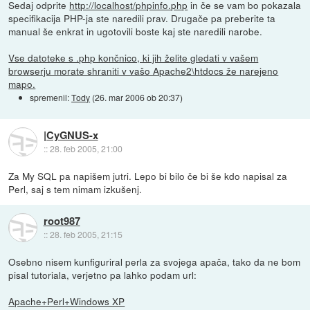
Sedaj odprite
http://localhost/phpinfo.php
in če se vam bo pokazala
specifikacija PHP-ja ste naredili prav. Drugače pa preberite ta
manual še enkrat in ugotovili boste kaj ste naredili narobe.
Vse datoteke s .php končnico, ki jih želite gledati v vašem
browserju morate shraniti v vašo Apache2\htdocs že narejeno
mapo.
spremenil:
Tody
(
26. mar 2006 ob 20:37
)
|CyGNUS-x
::
28. feb 2005, 21:00
Za My SQL pa napišem jutri. Lepo bi bilo če bi še kdo napisal za
Perl, saj s tem nimam izkušenj.
root987
::
28. feb 2005, 21:15
Osebno nisem kunfiguriral perla za svojega apača, tako da ne bom
pisal tutoriala, verjetno pa lahko podam url:
Apache+Perl+Windows XP