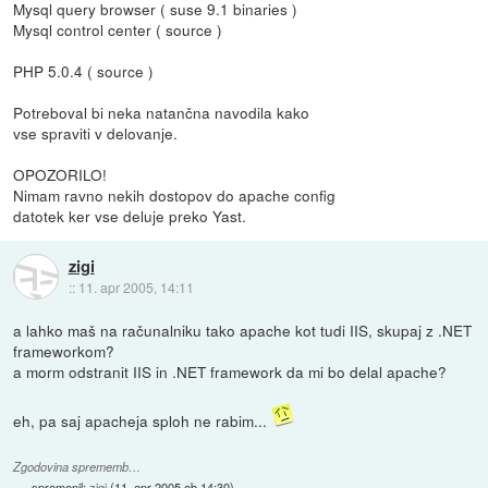
Mysql query browser ( suse 9.1 binaries )
Mysql control center ( source )
PHP 5.0.4 ( source )
Potreboval bi neka natančna navodila kako
vse spraviti v delovanje.
OPOZORILO!
Nimam ravno nekih dostopov do apache config
datotek ker vse deluje preko Yast.
zigi
::
11. apr 2005, 14:11
a lahko maš na računalniku tako apache kot tudi IIS, skupaj z .NET
frameworkom?
a morm odstranit IIS in .NET framework da mi bo delal apache?
eh, pa saj apacheja sploh ne rabim...
Zgodovina sprememb…
spremenil:
zigi
(
11. apr 2005 ob 14:30
)