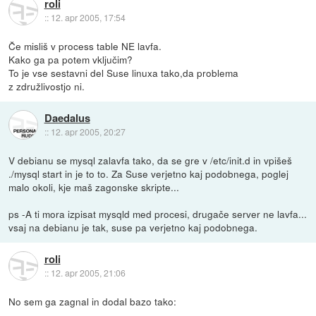
roli
::
12. apr 2005, 17:54
Če misliš v process table NE lavfa.
Kako ga pa potem vključim?
To je vse sestavni del Suse linuxa tako,da problema
z združlivostjo ni.
Daedalus
::
12. apr 2005, 20:27
V debianu se mysql zalavfa tako, da se gre v /etc/init.d in vpišeš
./mysql start in je to to. Za Suse verjetno kaj podobnega, poglej
malo okoli, kje maš zagonske skripte...
ps -A ti mora izpisat mysqld med procesi, drugače server ne lavfa...
vsaj na debianu je tak, suse pa verjetno kaj podobnega.
roli
::
12. apr 2005, 21:06
No sem ga zagnal in dodal bazo tako: