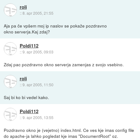
roli
::
8. apr 2005, 21:55
Aja pa če vpšem moj ip naslov se pokaže pozdravno
okno serverja.Kaj zdaj?
Poldi112
::
9. apr 2005, 09:03
Zdaj pac pozdravno okno serverja zamenjas z svojo vsebino.
roli
::
9. apr 2005, 11:50
Saj bi ko bi vedel kako.
Poldi112
::
9. apr 2005, 13:55
Pozdravno okno je (vejetno) index.html. Ce ves kje imas config file
do apache-ja lahko pogledat kje imas "DocumentRoot" oz.