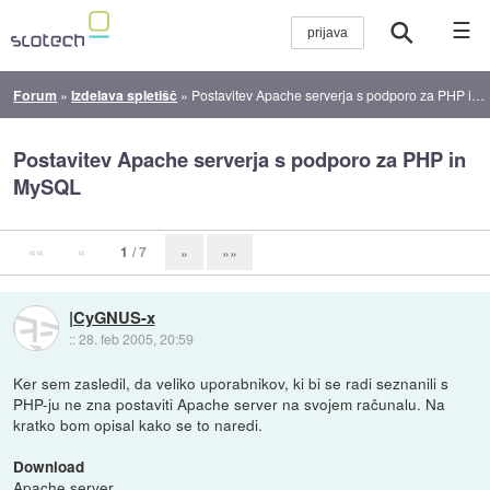
☰
Forum
»
Izdelava spletišč
»
Postavitev Apache serverja s podporo za PHP in MySQL
Postavitev Apache serverja s podporo za PHP in
MySQL
««
«
1
/ 7
»
»»
|CyGNUS-x
::
28. feb 2005, 20:59
Ker sem zasledil, da veliko uporabnikov, ki bi se radi seznanili s
PHP-ju ne zna postaviti Apache server na svojem računalu. Na
kratko bom opisal kako se to naredi.
Download
Apache server