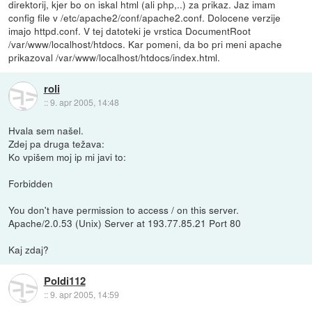
direktorij, kjer bo on iskal html (ali php,..) za prikaz. Jaz imam
config file v /etc/apache2/conf/apache2.conf. Dolocene verzije
imajo httpd.conf. V tej datoteki je vrstica DocumentRoot
/var/www/localhost/htdocs. Kar pomeni, da bo pri meni apache
prikazoval /var/www/localhost/htdocs/index.html.
roli
::
9. apr 2005, 14:48
Hvala sem našel.
Zdej pa druga težava:
Ko vpišem moj ip mi javi to:
Forbidden
You don't have permission to access / on this server.
Apache/2.0.53 (Unix) Server at 193.77.85.21 Port 80
Kaj zdaj?
Poldi112
::
9. apr 2005, 14:59