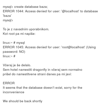
mysql> create database baza;
ERROR 1044: Access denied for user: '@localhost' to database
'baza'
mysql>
To je z navadnim uporabnikom.
Kot root pa mi napiše:
linux:~ # mysql
ERROR 1045: Access denied for user: 'root@localhost' (Using
password: NO)
linux:~ #
Včeraj je še delalo.
Sem hotel namestiti dragonfly in včeraj sem normalno
prišel do namestitvene strani danes pa mi javi:
ERROR
It seems that the database doesn't exist, sorry for the
inconvenience
We should be back shortly