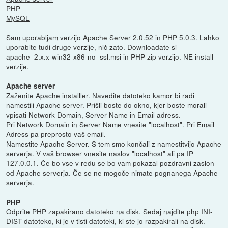
PHP
MySQL
Sam uporabljam verzijo Apache Server 2.0.52 in PHP 5.0.3. Lahko
uporabite tudi druge verzije, nič zato. Downloadate si
apache_2.x.x-win32-x86-no_ssl.msi in PHP zip verzijo. NE install
verzije.
Apache server
Zaženite Apache installler. Navedite datoteko kamor bi radi
namestili Apache server. Prišli boste do okno, kjer boste morali
vpisati Network Domain, Server Name in Email adress.
Pri Network Domain in Server Name vnesite "localhost". Pri Email
Adress pa preprosto vaš email.
Namestite Apache Server. S tem smo končali z namestitvijo Apache
serverja. V vaš browser vnesite naslov "localhost" ali pa IP
127.0.0.1. Če bo vse v redu se bo vam pokazal pozdravni zaslon
od Apache serverja. Če se ne mogoče nimate pognanega Apache
serverja.
PHP
Odprite PHP zapakirano datoteko na disk. Sedaj najdite php INI-
DIST datoteko, ki je v tisti datoteki, ki ste jo razpakirali na disk.