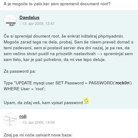
A je mogoče to zato,ker sem spremenil document root?
Daedalus
::
13. apr 2005, 13:41
Če si spremijal doument root, še enkrat inštaliraj phpmyadmin.
Mogoče zarad tega ne dela, probaj. Sam še nisem preveč domač s
temi zadevami, sem si postavil server dva dni nazaj, je pa res, da
sem večino stvari pustil na privzetih nastavitvah --> spreminjal sem
sam tisto, kar je pač potrebno, da mi vse lepo deluje.
Za password pa:
Type "UPDATE mysql.user SET Password = PASSWORD('
')
rock0n
WHERE User = 'root';
Upam, da zdaj veš, kam vpisat password
roli
::
13. apr 2005, 14:09
Zdaj pa mi noče ustvarit nove baze: