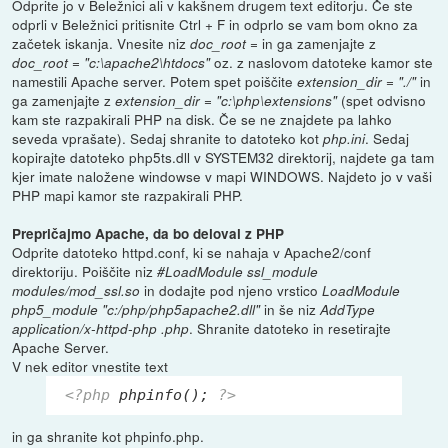
Odprite jo v Beležnici ali v kakšnem drugem text editorju. Če ste
odprli v Beležnici pritisnite Ctrl + F in odprlo se vam bom okno za
začetek iskanja. Vnesite niz
in ga zamenjajte z
doc_root =
oz. z naslovom datoteke kamor ste
doc_root = "c:\apache2\htdocs"
namestili Apache server. Potem spet poiščite
in
extension_dir = "./"
ga zamenjajte z
(spet odvisno
extension_dir = "c:\php\extensions"
kam ste razpakirali PHP na disk. Če se ne znajdete pa lahko
seveda vprašate). Sedaj shranite to datoteko kot
. Sedaj
php.ini
kopirajte datoteko php5ts.dll v SYSTEM32 direktorij, najdete ga tam
kjer imate naložene windowse v mapi WINDOWS. Najdeto jo v vaši
PHP mapi kamor ste razpakirali PHP.
Prepričajmo Apache, da bo deloval z PHP
Odprite datoteko httpd.conf, ki se nahaja v Apache2/conf
direktoriju. Poiščite niz
#LoadModule ssl_module
in dodajte pod njeno vrstico
modules/mod_ssl.so
LoadModule
in še niz
php5_module "c:/php/php5apache2.dll"
AddType
. Shranite datoteko in resetirajte
application/x-httpd-php .php
Apache Server.
V nek editor vnestite text
<?php
 phpinfo(); 
?>
in ga shranite kot phpinfo.php.