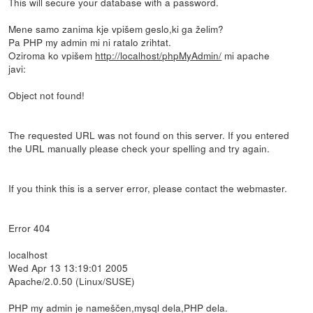
This will secure your database with a password.
Mene samo zanima kje vpišem geslo,ki ga želim?
Pa PHP my admin mi ni ratalo zrihtat.
Oziroma ko vpišem
http://localhost/phpMyAdmin/
mi apache
javi:
Object not found!
The requested URL was not found on this server. If you entered
the URL manually please check your spelling and try again.
If you think this is a server error, please contact the webmaster.
Error 404
localhost
Wed Apr 13 13:19:01 2005
Apache/2.0.50 (Linux/SUSE)
PHP my admin je nameščen,mysql dela,PHP dela.