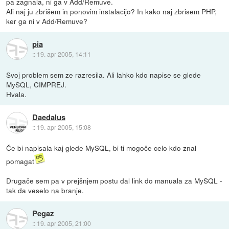
pa zagnala, ni ga v Add/Remuve.
Ali naj ju zbrišem in ponovim instalacijo? In kako naj zbrisem PHP,
ker ga ni v Add/Remuve?
pia
::
19. apr 2005, 14:11
Svoj problem sem ze razresila. Ali lahko kdo napise se glede
MySQL, CIMPREJ.
Hvala.
Daedalus
::
19. apr 2005, 15:08
Če bi napisala kaj glede MySQL, bi ti mogoče celo kdo znal
pomagat
Drugače sem pa v prejšnjem postu dal link do manuala za MySQL -
tak da veselo na branje.
Pegaz
::
19. apr 2005, 21:00