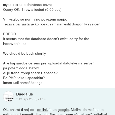
mysql> create database baza;
Query OK, 1 row affected (0.00 sec)
V mysqlcc se normalno povežem nanjo.
Težava pa nastane ko poskušam namestit dragonfly in sicer:
ERROR
It seems that the database doesn't exist, sorry for the
inconvenience
We should be back shortly
A je kaj narobe če sem prej uploadal datoteke na server
pa potem dodal bazo?
Al je treba mysql sparit z apache?
Pa PHP kako usposobim?
Imam tudi nameščenega.
Daedalus
::
12. apr 2005, 21:14
Ok, enkrat ti naj bo -
en link
in pa
google
. Mislim, da maš tu na
voljo dovolj navodil. Itak ni težko - sam sem včeraj prvič inštaliral