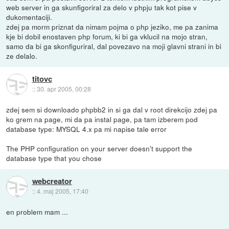
web server in ga skunfigoriral za delo v phpju tak kot pise v
dukomentaciji.
zdej pa morm priznat da nimam pojma o php jeziko, me pa zanima
kje bi dobil enostaven php forum, ki bi ga vklucil na mojo stran,
samo da bi ga skonfiguriral, dal povezavo na moji glavni strani in bi
ze delalo.
titovc
::
30. apr 2005, 00:28
zdej sem si downloado phpbb2 in si ga dal v root direkcijo zdej pa
ko grem na page, mi da pa instal page, pa tam izberem pod
database type: MYSQL 4.x pa mi napise tale error
The PHP configuration on your server doesn't support the
database type that you chose
webcreator
::
4. maj 2005, 17:40
en problem mam ...