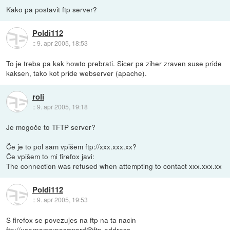
Kako pa postavit ftp server?
Poldi112
::
9. apr 2005, 18:53
To je treba pa kak howto prebrati. Sicer pa ziher zraven suse pride
kaksen, tako kot pride webserver (apache).
roli
::
9. apr 2005, 19:18
Je mogoče to TFTP server?
Če je to pol sam vpišem ftp://xxx.xxx.xx?
Če vpišem to mi firefox javi:
The connection was refused when attempting to contact xxx.xxx.xx
Poldi112
::
9. apr 2005, 19:53
S firefox se povezujes na ftp na ta nacin
ftp://username:password@ftp-address