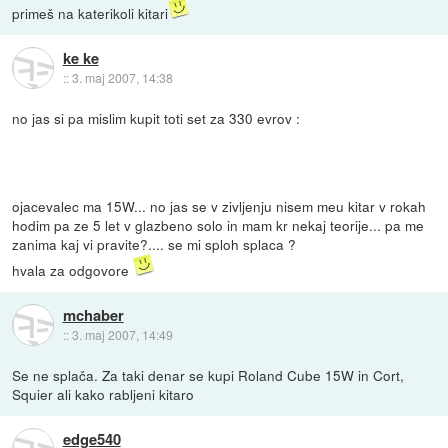
primeš na katerikoli kitari
ke ke
::
3. maj 2007, 14:38
no jas si pa mislim kupit toti set za 330 evrov :
ojacevalec ma 15W... no jas se v zivljenju nisem meu kitar v rokah
hodim pa ze 5 let v glazbeno solo in mam kr nekaj teorije... pa me
zanima kaj vi pravite?.... se mi sploh splaca ?
hvala za odgovore
mchaber
::
3. maj 2007, 14:49
Se ne splača. Za taki denar se kupi Roland Cube 15W in Cort,
Squier ali kako rabljeni kitaro
edge540