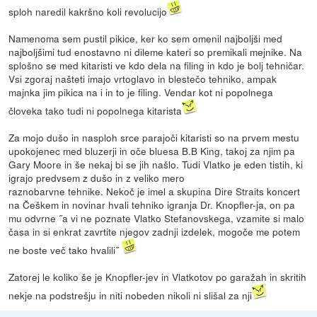
sploh naredil kakršno koli revolucijo
Namenoma sem pustil pikice, ker ko sem omenil najboljši med
najboljšimi tud enostavno ni dileme kateri so premikali mejnike. Na
splošno se med kitaristi ve kdo dela na filing in kdo je bolj tehničar.
Vsi zgoraj našteti imajo vrtoglavo in blestečo tehniko, ampak
majnka jim pikica na i in to je filing. Vendar kot ni popolnega
človeka tako tudi ni popolnega kitarista
Za mojo dušo in nasploh srce parajoči kitaristi so na prvem mestu
upokojenec med bluzerji in oče bluesa B.B King, takoj za njim pa
Gary Moore in še nekaj bi se jih našlo. Tudi Vlatko je eden tistih, ki
igrajo predvsem z dušo in z veliko mero
raznobarvne tehnike. Nekoč je imel a skupina Dire Straits koncert
na Češkem in novinar hvali tehniko igranja Dr. Knopfler-ja, on pa
mu odvrne ˝a vi ne poznate Vlatko Stefanovskega, vzamite si malo
časa in si enkrat zavrtite njegov zadnji izdelek, mogoče me potem
ne boste več tako hvalili˝
Zatorej le koliko še je Knopfler-jev in Vlatkotov po garažah in skritih
nekje na podstrešju in niti nobeden nikoli ni slišal za nji