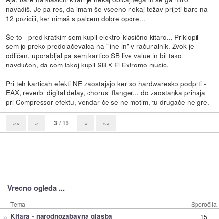
navadiš. Je pa res, da imam še vseeno nekaj težav prijeti bare na
12 poziciji, ker nimaš s palcem dobre opore...
Še to - pred kratkim sem kupil elektro-klasično kitaro... Priklopil
sem jo preko predojačevalca na "line in" v računalnik. Zvok je
odličen, uporabljal pa sem kartico SB live value in bil tako
navdušen, da sem takoj kupil SB X-Fi Extreme music.
Pri teh karticah efekti NE zaostajajo ker so hardwaresko podprti -
EAX, reverb, digital delay, chorus, flanger... do zaostanka prihaja
pri Compressor efektu, vendar če se ne motim, tu drugače ne gre.
3
/ 16
««
«
»
»»
Vredno ogleda ...
Tema
Sporočila
»
Kitara - narodnozabavna glasba
15