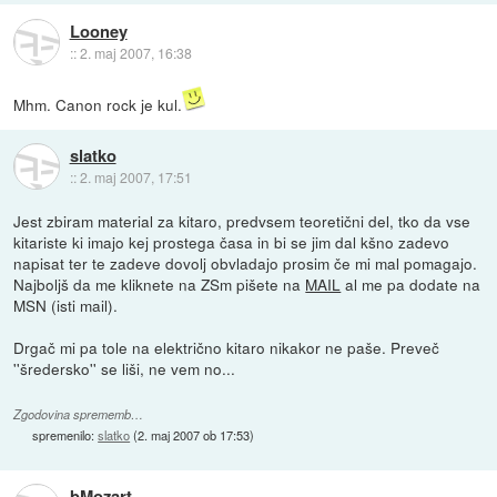
Looney
::
2. maj 2007, 16:38
Mhm. Canon rock je kul.
slatko
::
2. maj 2007, 17:51
Jest zbiram material za kitaro, predvsem teoretični del, tko da vse
kitariste ki imajo kej prostega časa in bi se jim dal kšno zadevo
napisat ter te zadeve dovolj obvladajo prosim če mi mal pomagajo.
Najboljš da me kliknete na ZSm pišete na
MAIL
al me pa dodate na
MSN (isti mail).
Drgač mi pa tole na električno kitaro nikakor ne paše. Preveč
''šredersko'' se liši, ne vem no...
Zgodovina sprememb…
spremenilo:
slatko
(
2. maj 2007 ob 17:53
)
bMozart