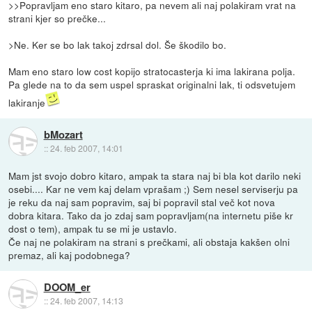
>>Popravljam eno staro kitaro, pa nevem ali naj polakiram vrat na
strani kjer so prečke...
>Ne. Ker se bo lak takoj zdrsal dol. Še škodilo bo.
Mam eno staro low cost kopijo stratocasterja ki ima lakirana polja.
Pa glede na to da sem uspel spraskat originalni lak, ti odsvetujem
lakiranje
bMozart
::
24. feb 2007, 14:01
Mam jst svojo dobro kitaro, ampak ta stara naj bi bla kot darilo neki
osebi.... Kar ne vem kaj delam vprašam ;) Sem nesel serviserju pa
je reku da naj sam popravim, saj bi popravil stal več kot nova
dobra kitara. Tako da jo zdaj sam popravljam(na internetu piše kr
dost o tem), ampak tu se mi je ustavlo.
Če naj ne polakiram na strani s prečkami, ali obstaja kakšen olni
premaz, ali kaj podobnega?
DOOM_er
::
24. feb 2007, 14:13