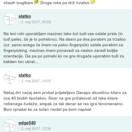
včasih izogibam
Druga roka pa drži trzalico
slatko
::
3. maj 2007, 09:58
Na levi roki uporabljam mazinec tako kot tudi vse ostale prste (in
tudi palec, če je to potrebno). Na desni pa dva porabim za trzalico
(oz. samo enega če imam na palcu fingerpick) ostale porabim za
fingerpicking, mazinec imam ponavadi za naslon zaradi boljše
orientacije. Ga pa po potrebi ko ne gre drugače uporabim tudi za
kakšen ton ubrat...
slatko
::
3. maj 2007, 10:05
Nekaj dni nazaj sem probal prijateljevo Dacapo akustično kitaro za
cca 40 bivših tisočakov. Sicer ne gre pričakovat od take kitare
nobenega čudeža, ampak za tak denar se res igra fenomenalno.
Bom vprašal še za točen model pa bom napisal.
edge540
::
3. maj 2007, 12:39