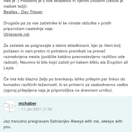
Res je :) Podobno je z tole skladbico in njenim uvodom (četudi je
malček težji):
Beatles - Day Tripper
Drugače pa za vse začetnike ki še nimate občutka v prstih
priporočam naslednje vaje:
Utrjevanje rok
Za začetek se poigravajte s takimi skladbicami, kjer je ritem bolj
počasen in vam prstov ni potrebno premikati na preveč
razmaknjena mesta (poiščite kakšno poenostavljeno različico ode
radosti). Neumno bi bilo kojci začeti pri kakem štiklu ala Eruption ali
Layla.
Če ima kdo blazno željo po brenkanju lahko prilepim par linkov do
komadov različnih težavnosti, ki so primerni za vsakodnevno vadbo
(zgoraj prilepljena vaja je priporočljiva na dnevnem urniku).
mchaber
::
11. jan 2007, 21:59
Jaz trenutno preigravam Satrianijev Always with me, always with
you.