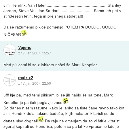
Jimi Hendrix, Van Halen.................................................... Stanley
Jordan, Steve Vai, Joe Satriani............................. Samo teh pet v
štiridesetih letih, tega in prejšnega stoletja!!!
Da se razumemo pikice pomenijo POTEM PA DOLGO, GOLGO
NIČESAR
Vajenc
::
17. jan 2007, 15:57
Med pikicami bi se z lahkoto našel še Mark Knopfler.
matrix2
::
17. jan 2007, 22:50
ufff kje pa, med temi pikicami bi se jih našlo še na tone, Mark
Knopfler je pa itak poglavje zase
Do danes nisem razumel kako je lahko za tiste čase ravno tako kot
Jimi Hendrix delal takšne čudeže, ki jih nekateri kitaristi se do
danes niso dognali
Da raje ne omenjam da so vi štirje kitaristi
zgoraj kopirali od Hendrixa, potem se pa lahko vprašamo kdo je