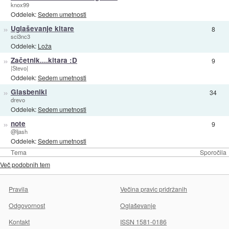
knox99
Oddelek:
Sedem umetnosti
»
Uglaševanje kitare
8
sci3nc3
Oddelek:
Loža
»
Začetnik....kitara :D
9
|Stevo|
Oddelek:
Sedem umetnosti
»
Glasbeniki
34
drevo
Oddelek:
Sedem umetnosti
»
note
9
@ljash
Oddelek:
Sedem umetnosti
Tema
Sporočila
Več podobnih tem
Pravila
Večina pravic pridržanih
Odgovornost
Oglaševanje
Kontakt
ISSN 1581-0186