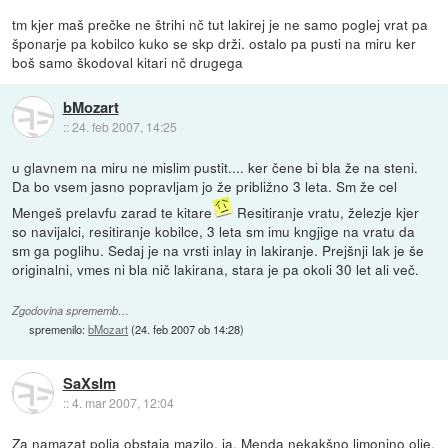
tm kjer maš prečke ne štrihi nč tut lakirej je ne samo poglej vrat pa
šponarje pa kobilco kuko se skp drži. ostalo pa pusti na miru ker
boš samo škodoval kitari nč drugega
bMozart
::
24. feb 2007, 14:25
u glavnem na miru ne mislim pustit.... ker čene bi bla že na steni.
Da bo vsem jasno popravljam jo že približno 3 leta. Sm že cel
Mengeš prelavfu zarad te kitare
Resitiranje vratu, železje kjer
so navijalci, resitiranje kobilce, 3 leta sm imu kngjige na vratu da
sm ga poglihu. Sedaj je na vrsti inlay in lakiranje. Prejšnji lak je še
originalni, vmes ni bla nič lakirana, stara je pa okoli 30 let ali več.
Zgodovina sprememb…
spremenilo:
bMozart
(
24. feb 2007 ob 14:28
)
SaXsIm
::
4. mar 2007, 12:04
Za namazat polja obstaja mazilo, ja. Menda nekakšno limonino olje.