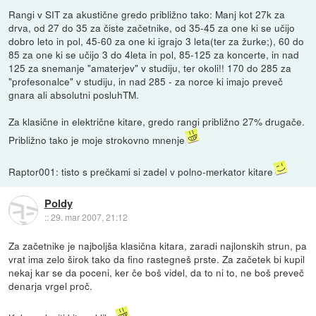
Rangi v SIT za akustične gredo približno tako: Manj kot 27k za
drva, od 27 do 35 za čiste začetnike, od 35-45 za one ki se učijo
dobro leto in pol, 45-60 za one ki igrajo 3 leta(ter za žurke;), 60 do
85 za one ki se učijo 3 do 4leta in pol, 85-125 za koncerte, in nad
125 za snemanje "amaterjev" v studiju, ter okoli!! 170 do 285 za
"profesonalce" v studiju, in nad 285 - za norce ki imajo preveč
gnara ali absolutni posluhTM.
Za klasične in električne kitare, gredo rangi približno 27% drugače.
Približno tako je moje strokovno mnenje
Raptor001: tisto s prečkami si zadel v polno-merkator kitare
Poldy
::
29. mar 2007, 21:12
Za začetnike je najboljša klasična kitara, zaradi najlonskih strun, pa
vrat ima zelo širok tako da fino rastegneš prste. Za začetek bi kupil
nekaj kar se da poceni, ker če boš videl, da to ni to, ne boš preveč
denarja vrgel proč.