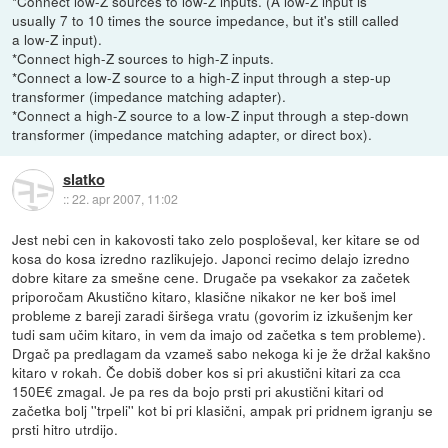
*Connect low-Z sources to low-Z inputs. (A low-Z input is
usually 7 to 10 times the source impedance, but it's still called
a low-Z input).
*Connect high-Z sources to high-Z inputs.
*Connect a low-Z source to a high-Z input through a step-up
transformer (impedance matching adapter).
*Connect a high-Z source to a low-Z input through a step-down
transformer (impedance matching adapter, or direct box).
slatko
::
22. apr 2007, 11:02
Jest nebi cen in kakovosti tako zelo posploševal, ker kitare se od
kosa do kosa izredno razlikujejo. Japonci recimo delajo izredno
dobre kitare za smešne cene. Drugače pa vsekakor za začetek
priporočam Akustično kitaro, klasične nikakor ne ker boš imel
probleme z bareji zaradi širšega vratu (govorim iz izkušenjm ker
tudi sam učim kitaro, in vem da imajo od začetka s tem probleme).
Drgač pa predlagam da vzameš sabo nekoga ki je že držal kakšno
kitaro v rokah. Če dobiš dober kos si pri akustični kitari za cca
150E€ zmagal. Je pa res da bojo prsti pri akustični kitari od
začetka bolj ''trpeli'' kot bi pri klasični, ampak pri pridnem igranju se
prsti hitro utrdijo.