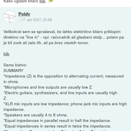
Kako uglasiti kitaro
klik
.
Poldy
::
17. apr 2007, 22:58
Velikokrat sem se spraševal, če lahko električno kitaro priklopim
direktno na "line in" - npr. računalnik ali glasbeni stolp... potem pa
je bil zvok ali zelo tih, ali pa brez visokih tonov.
klik
Samo bistvo:
SUMMARY
*Impedance (Z) is the opposition to alternating current, measured
in ohms.
*Microphones and line outputs are usually low Z.
*Electric guitars, synthesizers, and line inputs are usually high
Z.
*XLR mic inputs are low impedance; phone jack mic inputs are high
impedance.
*Speakers are usually 4 to 8 ohms.
*Equal impedances in parallel result in half the impedance.
*Equal impedances in series result in twice the impedance.