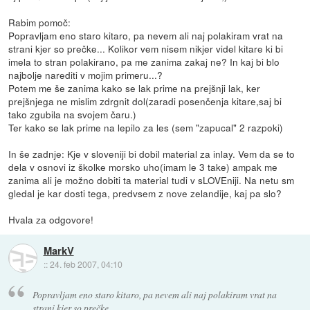
Rabim pomoč:
Popravljam eno staro kitaro, pa nevem ali naj polakiram vrat na
strani kjer so prečke... Kolikor vem nisem nikjer videl kitare ki bi
imela to stran polakirano, pa me zanima zakaj ne? In kaj bi blo
najbolje narediti v mojim primeru...?
Potem me še zanima kako se lak prime na prejšnji lak, ker
prejšnjega ne mislim zdrgnit dol(zaradi posenčenja kitare,saj bi
tako zgubila na svojem čaru.)
Ter kako se lak prime na lepilo za les (sem "zapucal" 2 razpoki)
In še zadnje: Kje v sloveniji bi dobil material za inlay. Vem da se to
dela v osnovi iz školke morsko uho(imam le 3 take) ampak me
zanima ali je možno dobiti ta material tudi v sLOVEniji. Na netu sm
gledal je kar dosti tega, predvsem z nove zelandije, kaj pa slo?
Hvala za odgovore!
MarkV
::
24. feb 2007, 04:10
Popravljam eno staro kitaro, pa nevem ali naj polakiram vrat na
strani kjer so prečke...