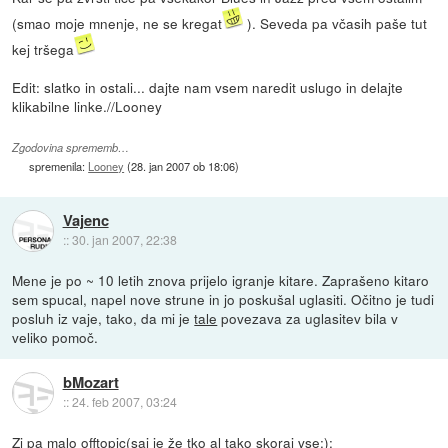
(smao moje mnenje, ne se kregat
). Seveda pa včasih paše tut
kej tršega
Edit: slatko in ostali... dajte nam vsem naredit uslugo in delajte
klikabilne linke.//Looney
Zgodovina sprememb…
spremenila:
Looney
(
28. jan 2007 ob 18:06
)
Vajenc
::
30. jan 2007, 22:38
Mene je po ~ 10 letih znova prijelo igranje kitare. Zaprašeno kitaro
sem spucal, napel nove strune in jo poskušal uglasiti. Očitno je tudi
posluh iz vaje, tako, da mi je
tale
povezava za uglasitev bila v
veliko pomoč.
bMozart
::
24. feb 2007, 03:24
Zj pa malo offtopic(saj je že tko al tako skoraj vse;):