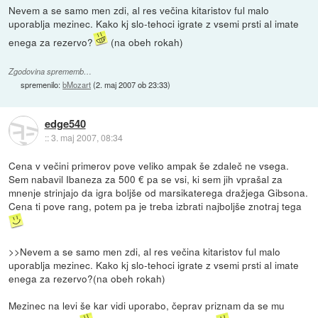
Nevem a se samo men zdi, al res večina kitaristov ful malo
uporablja mezinec. Kako kj slo-tehoci igrate z vsemi prsti al imate
enega za rezervo?
(na obeh rokah)
Zgodovina sprememb…
spremenilo:
bMozart
(
2. maj 2007 ob 23:33
)
edge540
::
3. maj 2007, 08:34
Cena v večini primerov pove veliko ampak še zdaleč ne vsega.
Sem nabavil Ibaneza za 500 € pa se vsi, ki sem jih vprašal za
mnenje strinjajo da igra boljše od marsikaterega dražjega Gibsona.
Cena ti pove rang, potem pa je treba izbrati najboljše znotraj tega
>>Nevem a se samo men zdi, al res večina kitaristov ful malo
uporablja mezinec. Kako kj slo-tehoci igrate z vsemi prsti al imate
enega za rezervo?(na obeh rokah)
Mezinec na levi še kar vidi uporabo, čeprav priznam da se mu