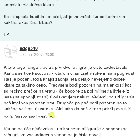
kompletu
električna kitara
Se mi splača kupit ta komplet, ali je za začetnika bolj primerna
kakšna akustična kitara?
LP
edge540
::
7. mar 2007, 23:30
Kitara tega ranga ti bo za prvi dve leti igranja čisto zadostovala.
Kar pa se tiče kakovosti - kitaro moraš vzet v roke in sam pogledat.
Res je poceni, toda kitajci zadnja leta delajo neverjetno dobre
kitare za takšno ceno. Predvsem bodi pozoren na malenkosti kot
so recimo prečke na vratu - če bodo te za pol milimetra štrlele iz
lesa (na spodnji strani) ti odsvetujem nakup. Verjemi, po uri igranja
boš imel ves porezan prst. Drugače pa pač bodi pozoren na to
kakšna velikost ti ustreza. Glej tako da boš z roko pokril prva štiri
polja (vsako svoj prst)
Kar se pa tiče ojačevalca - na koncerte ali igranje z bendom ne
računaj, za vsakodnevno vadbo pa je čisto dovolj.