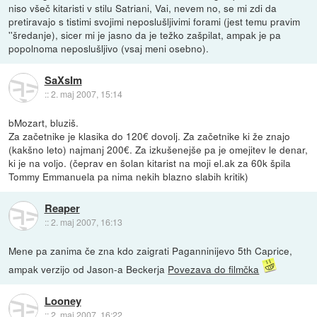
niso všeč kitaristi v stilu Satriani, Vai, nevem no, se mi zdi da
pretiravajo s tistimi svojimi neposlušljivimi forami (jest temu pravim
''šredanje), sicer mi je jasno da je težko zašpilat, ampak je pa
popolnoma neposlušljivo (vsaj meni osebno).
SaXsIm
::
2. maj 2007, 15:14
bMozart, bluziš.
Za začetnike je klasika do 120€ dovolj. Za začetnike ki že znajo
(kakšno leto) najmanj 200€. Za izkušenejše pa je omejitev le denar,
ki je na voljo. (čeprav en šolan kitarist na moji el.ak za 60k špila
Tommy Emmanuela pa nima nekih blazno slabih kritik)
Reaper
::
2. maj 2007, 16:13
Mene pa zanima če zna kdo zaigrati Paganninijevo 5th Caprice,
ampak verzijo od Jason-a Beckerja
Povezava do filmčka
Looney
::
2. maj 2007, 16:22