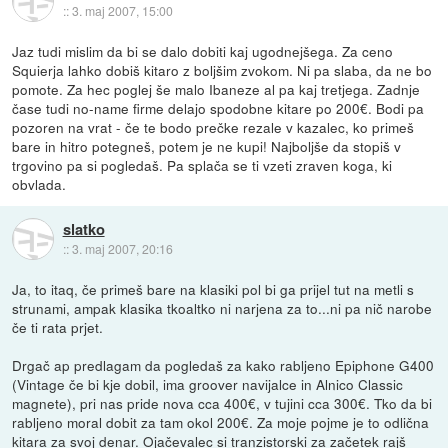
::
3. maj 2007, 15:00
Jaz tudi mislim da bi se dalo dobiti kaj ugodnejšega. Za ceno
Squierja lahko dobiš kitaro z boljšim zvokom. Ni pa slaba, da ne bo
pomote. Za hec poglej še malo Ibaneze al pa kaj tretjega. Zadnje
čase tudi no-name firme delajo spodobne kitare po 200€. Bodi pa
pozoren na vrat - če te bodo prečke rezale v kazalec, ko primeš
bare in hitro potegneš, potem je ne kupi! Najboljše da stopiš v
trgovino pa si pogledaš. Pa splača se ti vzeti zraven koga, ki
obvlada.
slatko
::
3. maj 2007, 20:16
Ja, to itaq, če primeš bare na klasiki pol bi ga prijel tut na metli s
strunami, ampak klasika tkoaltko ni narjena za to...ni pa nič narobe
če ti rata prjet.
Drgač ap predlagam da pogledaš za kako rabljeno Epiphone G400
(Vintage če bi kje dobil, ima groover navijalce in Alnico Classic
magnete), pri nas pride nova cca 400€, v tujini cca 300€. Tko da bi
rabljeno moral dobit za tam okol 200€. Za moje pojme je to odlična
kitara za svoj denar. Ojačevalec si tranzistorski za začetek rajš