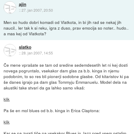
ajin
::
27. jan 2007, 20:50
Men so hudo dobri komadi od Vlatkota, in bi jih rad se nekaj jih
naucil.. ler tak k si reku, igra z duso, prav emocija so noter.. hudo..
a mas kej od Vlatkota?
slatko
::
28. jan 2007, 14:55
Če mene vprašate se tam od sredine sedemdesetih let ni kej dosti
novega pogruntalo, vsekakor dam glas za b.b. kinga in njemu
podobnim, to so res bli pionerji sodobne glasbe. Od kitaristov ki pa
še danes igrajo pa dam glas Tommyju Emmanuelu. Model dela na
akustiki take stvari da ga lahko samo vikaš:
klik
Pa še en mol blues od b.b. kinga in Erica Claptona:
klik
Kar se pa zvrsti tiče pa vsekakor Blues in Jazz pred vsem ostalim