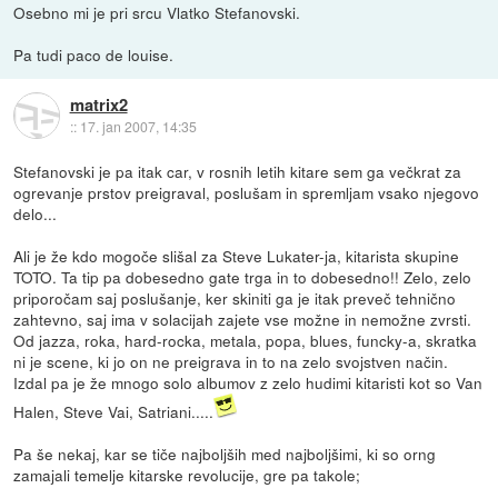
Osebno mi je pri srcu Vlatko Stefanovski.
Pa tudi paco de louise.
matrix2
::
17. jan 2007, 14:35
Stefanovski je pa itak car, v rosnih letih kitare sem ga večkrat za
ogrevanje prstov preigraval, poslušam in spremljam vsako njegovo
delo...
Ali je že kdo mogoče slišal za Steve Lukater-ja, kitarista skupine
TOTO. Ta tip pa dobesedno gate trga in to dobesedno!! Zelo, zelo
priporočam saj poslušanje, ker skiniti ga je itak preveč tehnično
zahtevno, saj ima v solacijah zajete vse možne in nemožne zvrsti.
Od jazza, roka, hard-rocka, metala, popa, blues, funcky-a, skratka
ni je scene, ki jo on ne preigrava in to na zelo svojstven način.
Izdal pa je že mnogo solo albumov z zelo hudimi kitaristi kot so Van
Halen, Steve Vai, Satriani.....
Pa še nekaj, kar se tiče najboljših med najboljšimi, ki so orng
zamajali temelje kitarske revolucije, gre pa takole;