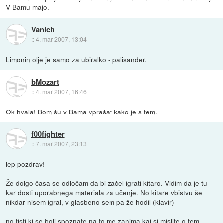
V Bamu majo.
Vanich
::
4. mar 2007, 13:04
Limonin olje je samo za ubiralko - palisander.
bMozart
::
4. mar 2007, 16:46
Ok hvala! Bom šu v Bama vprašat kako je s tem.
f00fighter
::
7. mar 2007, 23:13
lep pozdrav!
Že dolgo časa se odločam da bi začel igrati kitaro. Vidim da je tu
kar dosti uporabnega materiala za učenje. No kitare vbistvu še
nikdar nisem igral, v glasbeno sem pa že hodil (klavir)
no tisti ki se bolj spoznate na to me zanima kaj si mislite o tem