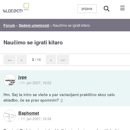
☰
Forum
»
Sedem umetnosti
»
Naučimo se igrati kitaro
Naučimo se igrati kitaro
3
/ 16
««
«
»
»»
jype
::
11. jan 2007, 16:52
Hm. Sej ta intro se vleče s par variacijami praktično skoz celo
skladbo, če se prav spomnim? :)
Baphomet
::
11. jan 2007, 19:34