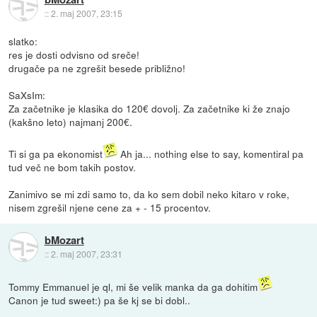
::
2. maj 2007, 23:15
slatko:
res je dosti odvisno od sreče!
drugače pa ne zgrešit besede približno!
SaXsIm:
Za začetnike je klasika do 120€ dovolj. Za začetnike ki že znajo
(kakšno leto) najmanj 200€.
Ti si ga pa ekonomist
Ah ja... nothing else to say, komentiral pa
tud več ne bom takih postov.
Zanimivo se mi zdi samo to, da ko sem dobil neko kitaro v roke,
nisem zgrešil njene cene za + - 15 procentov.
bMozart
::
2. maj 2007, 23:31
Tommy Emmanuel je ql, mi še velik manka da ga dohitim
Canon je tud sweet:) pa še kj se bi dobl..