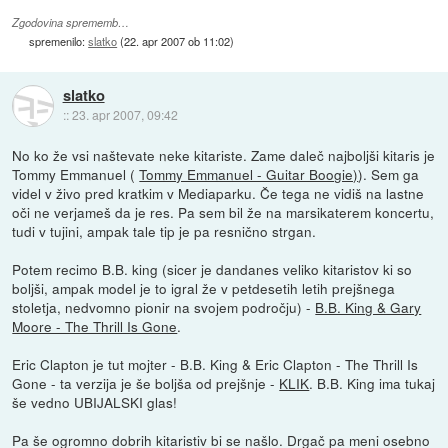
Zgodovina sprememb…
spremenilo:
slatko
(
22. apr 2007 ob 11:02
)
slatko
::
23. apr 2007, 09:42
No ko že vsi naštevate neke kitariste. Zame daleč najboljši kitaris je
Tommy Emmanuel (
Tommy Emmanuel - Guitar Boogie)
). Sem ga
videl v živo pred kratkim v Mediaparku. Če tega ne vidiš na lastne
oči ne verjameš da je res. Pa sem bil že na marsikaterem koncertu,
tudi v tujini, ampak tale tip je pa resnično strgan.
Potem recimo B.B. king (sicer je dandanes veliko kitaristov ki so
boljši, ampak model je to igral že v petdesetih letih prejšnega
stoletja, nedvomno pionir na svojem področju) -
B.B. King & Gary
Moore - The Thrill Is Gone
.
Eric Clapton je tut mojter - B.B. King & Eric Clapton - The Thrill Is
Gone - ta verzija je še boljša od prejšnje -
KLIK
. B.B. King ima tukaj
še vedno UBIJALSKI glas!
Pa še ogromno dobrih kitaristiv bi se našlo. Drgač pa meni osebno