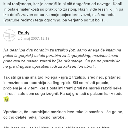
kupi rabljenega, ker je cenejši in ni nič drugačen od novega. Kabli
in ostale malenkosti so praktično zastonj. Razni vide lessni ki jih pa
tko dobiš zraven so pa za moje pojme brezvezni, maš na netu
(youtube recimo) tega ogromno, pa verjetno so tut boljši...
Poldy
::
5. maj 2007, 12:18
Na desni pa dva porabim za trzalico (oz. samo enega če imam na
palcu fingerpick) ostale porabim za fingerpicking, mazinec imam
ponavadi za naslon zaradi boljše orientacije. Ga pa po potrebi ko
ne gre drugače uporabim tudi za kakšen ton ubrat..
Tak stil igranja ima tudi kolega - igra z trzalico, sredinec, prstanec
in mezinec pa uporablja za fingerpick. Stil se mi zdi popoln,
problem je le v tem, ker z ostalimi tremi prsti ne moreš razviti neke
hitrosti, zato sem se ga izognil. Pa saj gre tudi s palcem kar v redu
.
Vprašanje, če uporabljate mezinec leve roke je smešno - če ga ne,
očitno delate nekaj močno narobe.
Aja, bare na klasični kitari je nekaj običajnega in se ga hitro