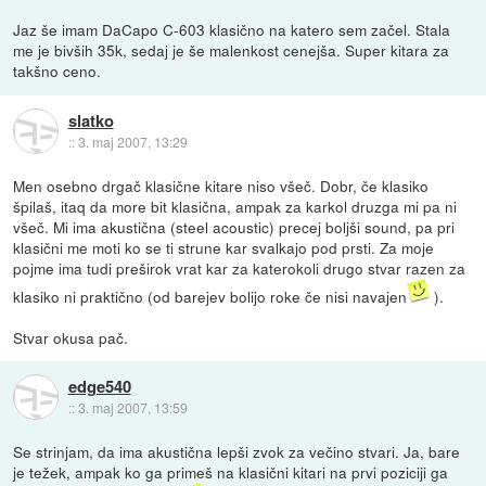
Jaz še imam DaCapo C-603 klasično na katero sem začel. Stala
me je bivših 35k, sedaj je še malenkost cenejša. Super kitara za
takšno ceno.
slatko
::
3. maj 2007, 13:29
Men osebno drgač klasične kitare niso všeč. Dobr, če klasiko
špilaš, itaq da more bit klasična, ampak za karkol druzga mi pa ni
všeč. Mi ima akustična (steel acoustic) precej boljši sound, pa pri
klasični me moti ko se ti strune kar svalkajo pod prsti. Za moje
pojme ima tudi preširok vrat kar za katerokoli drugo stvar razen za
klasiko ni praktično (od barejev bolijo roke če nisi navajen
).
Stvar okusa pač.
edge540
::
3. maj 2007, 13:59
Se strinjam, da ima akustična lepši zvok za večino stvari. Ja, bare
je težek, ampak ko ga primeš na klasični kitari na prvi poziciji ga