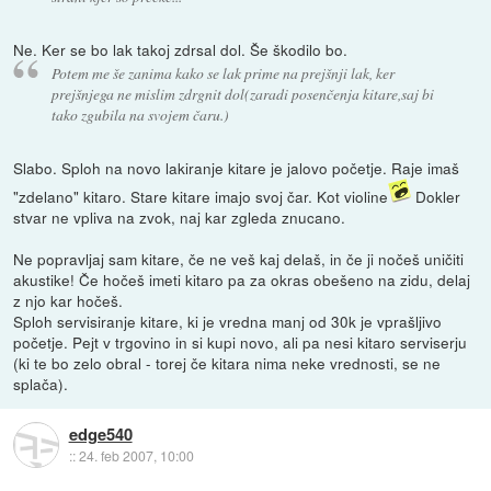
Ne. Ker se bo lak takoj zdrsal dol. Še škodilo bo.
Potem me še zanima kako se lak prime na prejšnji lak, ker
prejšnjega ne mislim zdrgnit dol(zaradi posenčenja kitare,saj bi
tako zgubila na svojem čaru.)
Slabo. Sploh na novo lakiranje kitare je jalovo početje. Raje imaš
"zdelano" kitaro. Stare kitare imajo svoj čar. Kot violine
Dokler
stvar ne vpliva na zvok, naj kar zgleda znucano.
Ne popravljaj sam kitare, če ne veš kaj delaš, in če ji nočeš uničiti
akustike! Če hočeš imeti kitaro pa za okras obešeno na zidu, delaj
z njo kar hočeš.
Sploh servisiranje kitare, ki je vredna manj od 30k je vprašljivo
početje. Pejt v trgovino in si kupi novo, ali pa nesi kitaro serviserju
(ki te bo zelo obral - torej če kitara nima neke vrednosti, se ne
splača).
edge540
::
24. feb 2007, 10:00