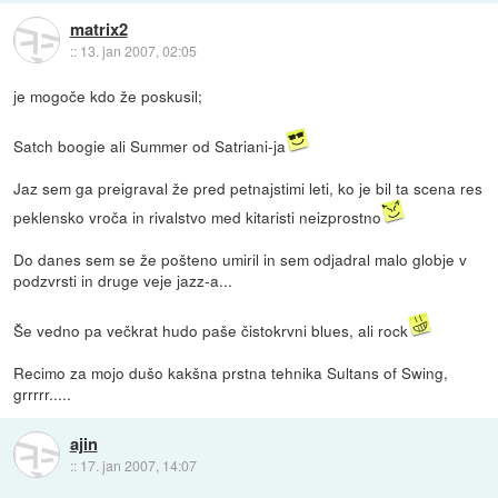
matrix2
::
13. jan 2007, 02:05
je mogoče kdo že poskusil;
Satch boogie ali Summer od Satriani-ja
Jaz sem ga preigraval že pred petnajstimi leti, ko je bil ta scena res
peklensko vroča in rivalstvo med kitaristi neizprostno
Do danes sem se že pošteno umiril in sem odjadral malo globje v
podzvrsti in druge veje jazz-a...
Še vedno pa večkrat hudo paše čistokrvni blues, ali rock
Recimo za mojo dušo kakšna prstna tehnika Sultans of Swing,
grrrrr.....
ajin
::
17. jan 2007, 14:07