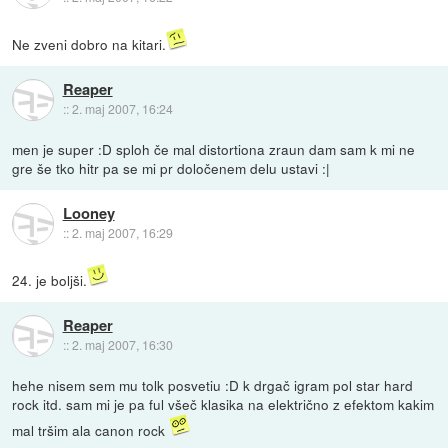
Ne zveni dobro na kitari.
Reaper
::
2. maj 2007, 16:24
men je super :D sploh če mal distortiona zraun dam sam k mi ne
gre še tko hitr pa se mi pr določenem delu ustavi :|
Looney
::
2. maj 2007, 16:29
24. je boljši.
Reaper
::
2. maj 2007, 16:30
hehe nisem sem mu tolk posvetiu :D k drgač igram pol star hard
rock itd. sam mi je pa ful všeč klasika na električno z efektom kakim
mal tršim ala canon rock