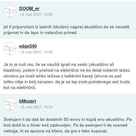
DOOM_er
::
8. mar 2007, 13:55
jst ti priporočam iz lastnih izkušenj najprej akustično da se navadš
prijemat in da lepo in natančno primeš
edge540
::
8. mar 2007, 14:30
Ja to je tudi res, če se naučiš igrati na veslo (akustično ali
klasično), potem ti prehod na električno ne bo delal nobenih težav,
obratno pa imaš lahko težave z kakšnimi bareji (strune so pač
toliko višje in bolj narazen, da je za lep zvok potrebnega več truda
kot na električni).
bMozart
::
8. mar 2007, 18:34
Svetujem ti da daš še dodatnih 50 evrov in kupiš eno akustično. Pa
boš dobil to s čimer boš zadovoljen. Pa še svetujem ti da vzameš
nekoga, ki se spozna na kitare, da gre s tabo kupovat.