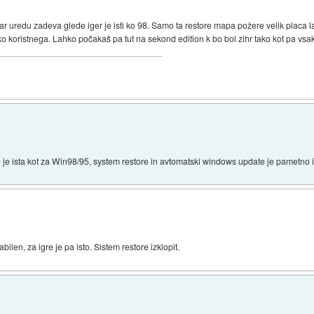
kar uredu zadeva glede iger je isti ko 98. Samo ta restore mapa požere velik placa l
iko koristnega. Lahko počakaš pa tut na sekond edition k bo bol zihr tako kot pa vs
 je ista kot za Win98/95, system restore in avtomatski windows update je pametno i
ilen, za igre je pa isto. Sistem restore izklopit.