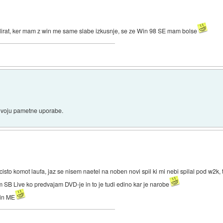
talirat, ker mam z win me same slabe izkusnje, se ze Win 98 SE mam bolse
nivoju pametne uporabe.
cisto komot laufa, jaz se nisem naetel na noben novi spil ki mi nebi spilal pod w2k,
em SB Live ko predvajam DVD-je in to je tudi edino kar je narobe
Win ME