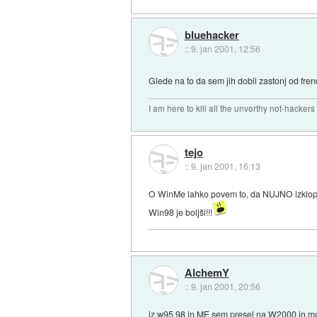
bluehacker
::
9. jan 2001, 12:56
Glede na to da sem jih dobil zastonj od frenda
I am here to kill all the unvorthy not-hackers
tejo
::
9. jan 2001, 16:13
O WinMe lahko povem to, da NUJNO izklopite
Win98 je boljši!!!
AlchemY
::
9. jan 2001, 20:56
iz w95,98 in ME sem presel na W2000 in mora