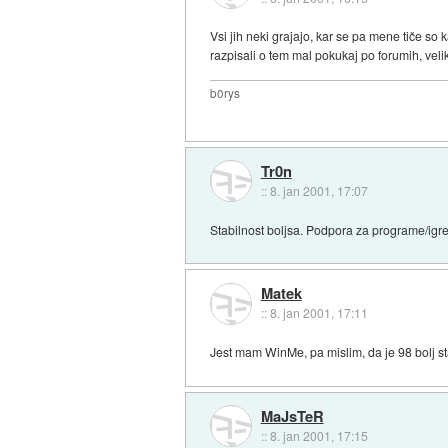
Vsi jih neki grajajo, kar se pa mene tiče so 
razpisali o tem mal pokukaj po forumih, vel
b0rys
Tr0n
::
8. jan 2001, 17:07
Stabilnost boljsa. Podpora za programe/igre
Matek
::
8. jan 2001, 17:11
Jest mam WinMe, pa mislim, da je 98 bolj stab
MaJsTeR
::
8. jan 2001, 17:15