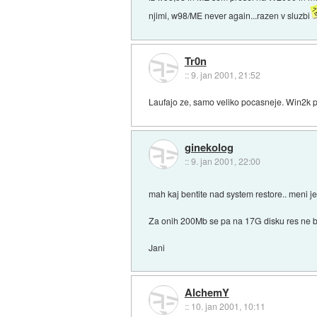
njimi, w98/ME never again...razen v sluzbi
Tr0n
::
9. jan 2001, 21:52
Laufajo ze, samo veliko pocasneje. Win2k p
ginekolog
::
9. jan 2001, 22:00
mah kaj bentite nad system restore.. meni j
Za onih 200Mb se pa na 17G disku res ne b
Jani
AlchemY
::
10. jan 2001, 10:11