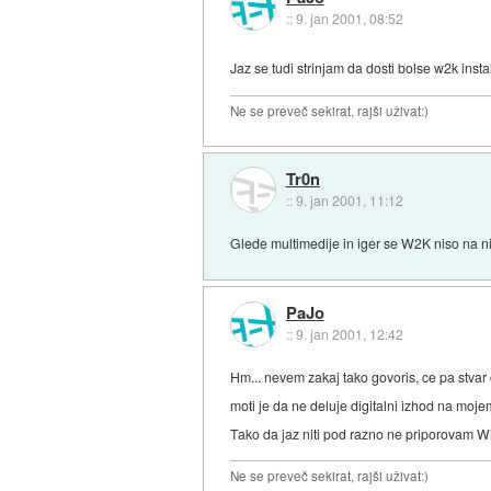
::
9. jan 2001, 08:52
Jaz se tudi strinjam da dosti bolse w2k ins
Ne se preveč sekirat, rajši uživat:)
Tr0n
::
9. jan 2001, 11:12
Glede multimedije in iger se W2K niso na 
PaJo
::
9. jan 2001, 12:42
Hm... nevem zakaj tako govoris, ce pa stvar 
moti je da ne deluje digitalni izhod na moj
Tako da jaz niti pod razno ne priporovam 
Ne se preveč sekirat, rajši uživat:)