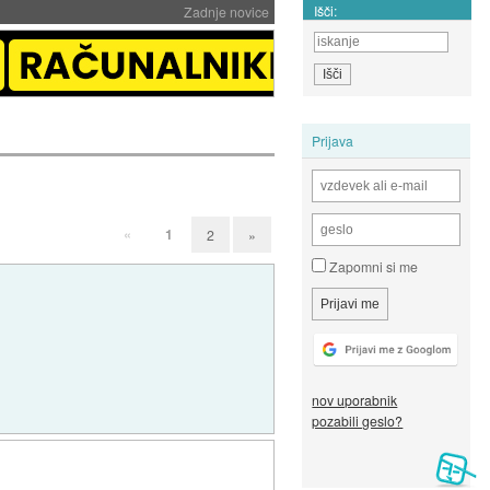
Išči:
Zadnje novice
Prijava
«
1
2
»
Zapomni si me
nov uporabnik
pozabili geslo?