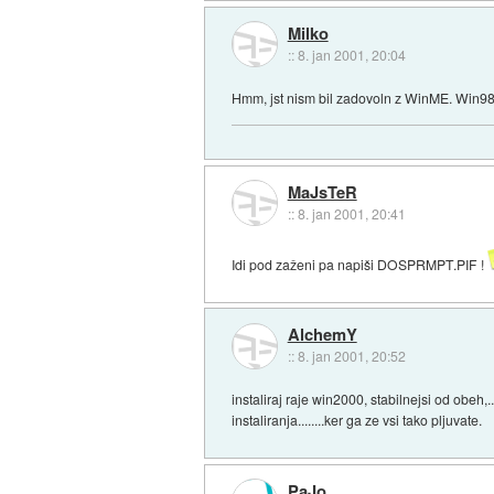
Milko
::
8. jan 2001, 20:04
Hmm, jst nism bil zadovoln z WinME. Win98
MaJsTeR
::
8. jan 2001, 20:41
Idi pod zaženi pa napiši DOSPRMPT.PIF !
AlchemY
::
8. jan 2001, 20:52
instaliraj raje win2000, stabilnejsi od obeh
instaliranja........ker ga ze vsi tako pljuvate.
PaJo