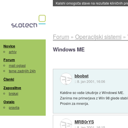
Kalshi omogoča stave na rezultate kliničnih pr
Forum
»
Operacijski sistemi
»
Novice
Windows ME
arhiv
Forum
mali oglasi
teme zadnjih 24h
bbobst
Članki
::
8. jan 2001, 16:06
Zaposlitve
Kakšne so vaše izkušnje z Windowsi ME.
brskaj
Zanima me primerjava z Win 98 glede stabil
Ostalo
Prosim za mnenja.
pravila
MRB0rYS
::
8. jan 2001, 16:15