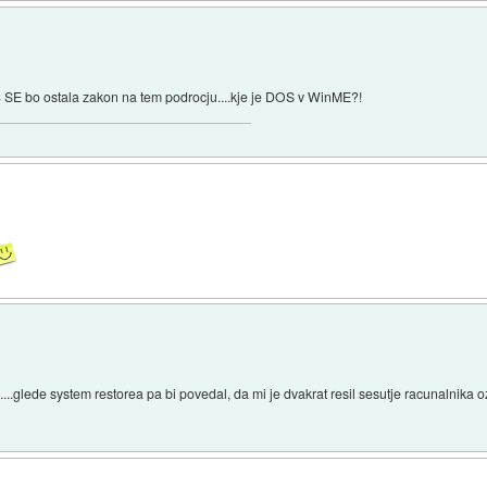
 SE bo ostala zakon na tem podrocju....kje je DOS v WinME?!
,......glede system restorea pa bi povedal, da mi je dvakrat resil sesutje racunalnik