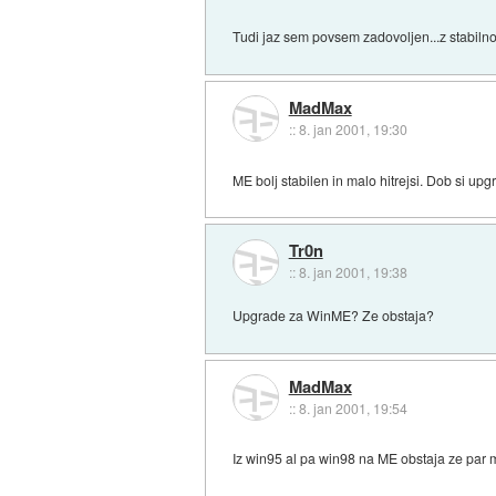
Tudi jaz sem povsem zadovoljen...z stabilnos
MadMax
::
8. jan 2001, 19:30
ME bolj stabilen in malo hitrejsi. Dob si up
Tr0n
::
8. jan 2001, 19:38
Upgrade za WinME? Ze obstaja?
MadMax
::
8. jan 2001, 19:54
Iz win95 al pa win98 na ME obstaja ze par m