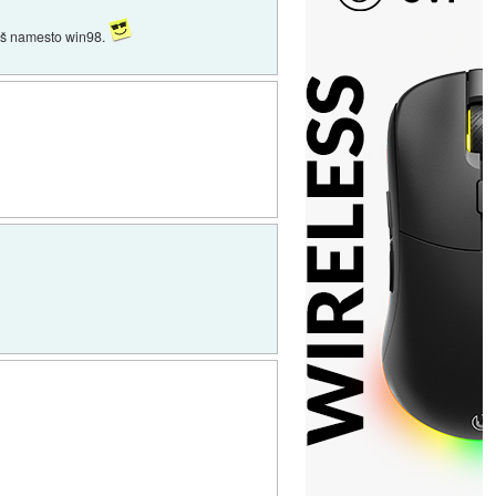
iraš namesto win98.