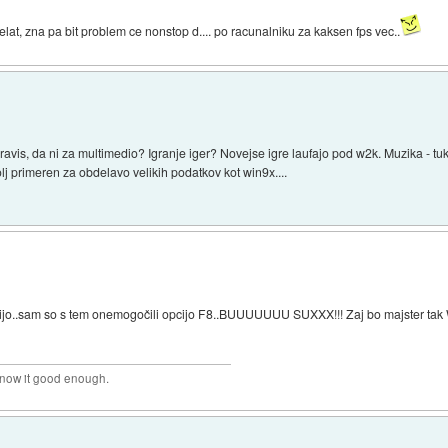
elat, zna pa bit problem ce nonstop d.... po racunalniku za kaksen fps vec..
ravis, da ni za multimedio? Igranje iger? Novejse igre laufajo pod w2k. Muzika - 
lj primeren za obdelavo velikih podatkov kot win9x....
žijo..sam so s tem onemogočili opcijo F8..BUUUUUUU SUXXX!!! Zaj bo majster ta
 know it good enough.