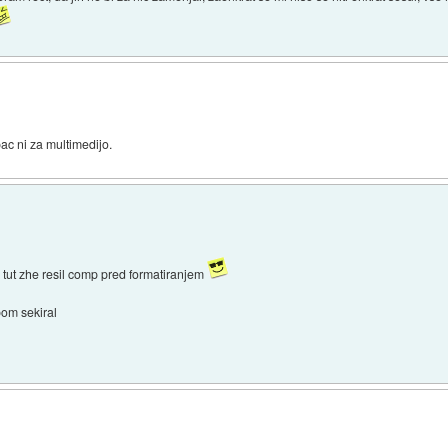
ac ni za multimedijo.
e tut zhe resil comp pred formatiranjem
om sekiral