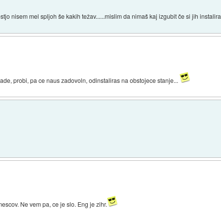
tjo nisem mel spljoh še kakih težav......mislim da nimaš kaj izgubit če si jih instal
grade, probi, pa ce naus zadovoln, odinstaliras na obstojece stanje...
escov. Ne vem pa, ce je slo. Eng je zihr.