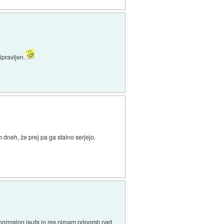
ipravljen.
dneh, že prej pa ga stalno serjejo.
e normalno laufa in res nimam pripomb nad