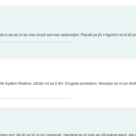
 in da se mi se niso zruzili sem kar zadovoljen. Placati pa jih v trgovini ne bi bil pr
 System Restore, zdržijo mi pa 2 dni. Drugače povedano. Sesujejo se mi po dveh 
m rect, da jih ne bi za nic zamenjal, zaenkrat se mi niso se niti enkrat sesul, vs