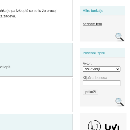
ahko jo pa izklopiš so se tu že precej
Hitre funkcije
aka zadeva.
seznam tem
Posebni izpisi
Avtor:
zklopit.
Ključna beseda: