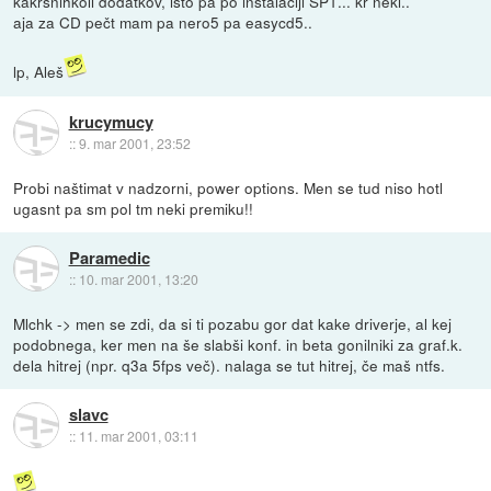
kakršnihkoli dodatkov, isto pa po inštalaciji SP1... kr neki..
aja za CD pečt mam pa nero5 pa easycd5..
lp, Aleš
krucymucy
::
9. mar 2001, 23:52
Probi naštimat v nadzorni, power options. Men se tud niso hotl
ugasnt pa sm pol tm neki premiku!!
Paramedic
::
10. mar 2001, 13:20
Mlchk -> men se zdi, da si ti pozabu gor dat kake driverje, al kej
podobnega, ker men na še slabši konf. in beta gonilniki za graf.k.
dela hitrej (npr. q3a 5fps več). nalaga se tut hitrej, če maš ntfs.
slavc
::
11. mar 2001, 03:11