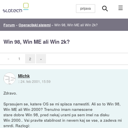
☰
Forum
»
Operacijski sistemi
»
Win 98, Win ME ali Win 2k?
Win 98, Win ME ali Win 2k?
«
1
2
»
Mlchk
::
24. feb 2001, 15:59
Zdravo.
Sprasujem se, katere OS se mi splaca namestiti. Ali so to Win 98,
Win ME ali Win 2000? Trenutno imam namescene
stare dobre Win 98, pred nekaj urami pa sem imel na disku
Win 2000.. Vsi pravite stabilnost in nevem kaj se vse, a zadeva mi
smrdi. Razlogi: