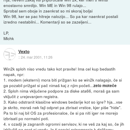
enostavno smrdijo. Win ME in Win 98 rulajo...
Sprobal sem oboje in zaenkrat so mi skoraj boljsi
Win 98, ker se pac hitreje nalozijo... So pa kar naenkrat postali
izredno nestabilni... Komentarji so se zazeljeni...
LP,
Mlchk
Vexto
::
24. mar 2001, 11:26
Win2k sploh niso vredu tako kot pravite! Ima cel kup bedastih
napak, npr:
1. modem (eksterni) mora biti prižgan ko se win2k nalagajo, če si
ga pozabil prižgat si pač nimaš kaj z njim početi...
zelo moteče
2. Sploh nima vključene podpore za diske ata66, moraš ga sam
vključit z urejevanjem registra.
3. Kako odstranit klasične windows bedarije kot so igre? hja...vse
je skrito, moraš nek fajl odpret pa zbrisat vrstice, kjer piše "hide".
Pa to bi naj bil OS za profesionalce, če si pa niti iger ne morejo
izbrisati po normalni poti.
4. v ozadji je zagnanih ogromni servisov, ki ne veš za kaj so, če jih
izključiš pa spet ni vredu. In ti servisi pripomorejo k daljšemu