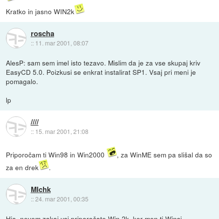
Kratko in jasno WIN2k
roscha
::
11. mar 2001, 08:07
AlesP: sam sem imel isto tezavo. Mislim da je za vse skupaj kriv
EasyCD 5.0. Poizkusi se enkrat instalirat SP1. Vsaj pri meni je
pomagalo.
lp
////
::
15. mar 2001, 21:08
Priporočam ti Win98 in Win2000
, za WinME sem pa slišal da so
za en drek
.
Mlchk
::
24. mar 2001, 00:35
Hja, nevem zakaj vsi priporočate Win 2k, ker men ti Winsi