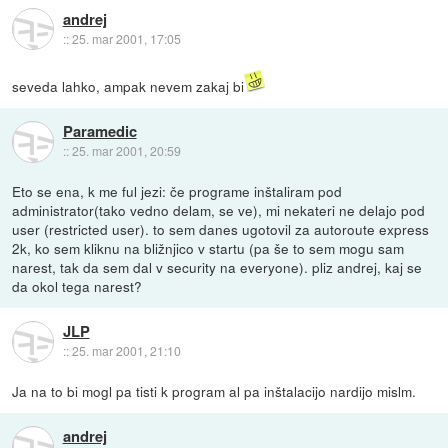
andrej
::
25. mar 2001, 17:05
seveda lahko, ampak nevem zakaj bi
Paramedic
::
25. mar 2001, 20:59
Eto se ena, k me ful jezi: če programe inštaliram pod
administrator(tako vedno delam, se ve), mi nekateri ne delajo pod
user (restricted user). to sem danes ugotovil za autoroute express
2k, ko sem kliknu na bližnjico v startu (pa še to sem mogu sam
narest, tak da sem dal v security na everyone). pliz andrej, kaj se
da okol tega narest?
JLP
::
25. mar 2001, 21:10
Ja na to bi mogl pa tisti k program al pa inštalacijo nardijo mislm.
andrej