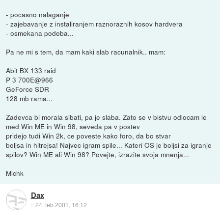
- pocasno nalaganje
- zajebavanje z instaliranjem raznoraznih kosov hardvera
- osmekana podoba...
Pa ne mi s tem, da mam kaki slab racunalnik.. mam:
Abit BX 133 raid
P 3 700E@966
GeForce SDR
128 mb rama...
Zadevca bi morala sibati, pa je slaba. Zato se v bistvu odlocam le
med Win ME in Win 98, seveda pa v postev
pridejo tudi Win 2k, ce poveste kako foro, da bo stvar
boljsa in hitrejsa! Najvec igram spile... Kateri OS je boljsi za igranje
spilov? Win ME ali Win 98? Povejte, izrazite svoja mnenja...
Mlchk
Dax
::
24. feb 2001, 16:12