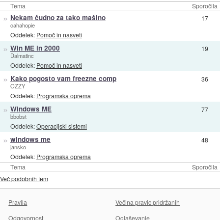
Tema
Sporočila
»
Nekam čudno za tako mašino
17
cahahopie
Oddelek:
Pomoč in nasveti
»
Win ME in 2000
19
Dalmatinc
Oddelek:
Pomoč in nasveti
»
Kako pogosto vam freezne comp
36
OZZY
Oddelek:
Programska oprema
»
Windows ME
77
bbobst
Oddelek:
Operacijski sistemi
»
windows me
48
jansko
Oddelek:
Programska oprema
Tema
Sporočila
Več podobnih tem
Pravila
Večina pravic pridržanih
Odgovornost
Oglaševanje