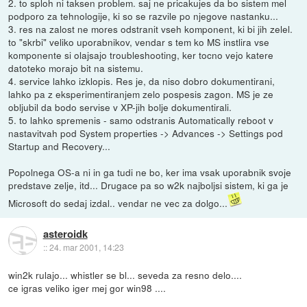
2. to sploh ni taksen problem. saj ne pricakujes da bo sistem mel
podporo za tehnologije, ki so se razvile po njegove nastanku...
3. res na zalost ne mores odstranit vseh komponent, ki bi jih zelel.
to "skrbi" veliko uporabnikov, vendar s tem ko MS instlira vse
komponente si olajsajo troubleshooting, ker tocno vejo katere
datoteko morajo bit na sistemu.
4. service lahko izklopis. Res je, da niso dobro dokumentirani,
lahko pa z eksperimentiranjem zelo pospesis zagon. MS je ze
obljubil da bodo servise v XP-jih bolje dokumentirali.
5. to lahko spremenis - samo odstranis Automatically reboot v
nastavitvah pod System properties -> Advances -> Settings pod
Startup and Recovery...
Popolnega OS-a ni in ga tudi ne bo, ker ima vsak uporabnik svoje
predstave zelje, itd... Drugace pa so w2k najboljsi sistem, ki ga je
Microsoft do sedaj izdal.. vendar ne vec za dolgo...
asteroidk
::
24. mar 2001, 14:23
win2k rulajo... whistler se bl... seveda za resno delo....
ce igras veliko iger mej gor win98 ....