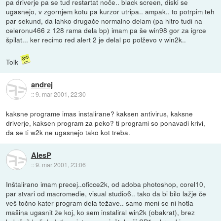
pa driverje pa se tud restartat noče.. black screen, diski se
ugasnejo, v zgornjem kotu pa kurzor utripa.. ampak.. to potrpim teh
par sekund, da lahko drugače normalno delam (pa hitro tudi na
celeronu466 z 128 rama dela bp) imam pa še win98 gor za igrce
špilat... ker recimo red alert 2 je delal po polževo v win2k..
Tolk
andrej
::
9. mar 2001, 22:30
kaksne programe imas instalirane? kaksen antivirus, kaksne
driverje, kaksen program za peko? ti programi so ponavadi krivi,
da se ti w2k ne ugasnejo tako kot treba.
AlesP
::
9. mar 2001, 23:06
Inštalirano imam precej..oficce2k, od adoba photoshop, corel10,
par stvari od macromedie, visual studio6.. tako da bi bilo lažje če
veš točno kater program dela težave.. samo meni se ni hotla
mašina ugasnit že koj, ko sem instaliral win2k (obakrat), brez