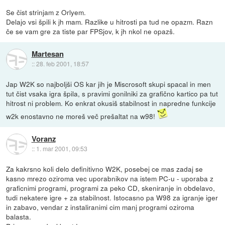
Se čist strinjam z Orlyem.
Delajo vsi špili k jh mam. Razlike u hitrosti pa tud ne opazm. Razn
če se vam gre za tiste par FPSjov, k jh nkol ne opazš.
Martesan
::
28. feb 2001, 18:57
Jap W2K so najboljši OS kar jih je Miscrosoft skupi spacal in men
tut čist vsaka igra špila, s pravimi gonilniki za grafično kartico pa tut
hitrost ni problem. Ko enkrat okusiš stabilnost in napredne funkcije
w2k enostavno ne moreš več prešaltat na w98!
Voranz
::
1. mar 2001, 09:53
Za kakrsno koli delo definitivno W2K, posebej ce mas zadaj se
kasno mrezo oziroma vec uporabnikov na istem PC-u - uporaba z
graficnimi programi, programi za peko CD, skeniranje in obdelavo,
tudi nekatere igre + za stabilnost. Istocasno pa W98 za igranje iger
in zabavo, vendar z instaliranimi cim manj programi oziroma
balasta.