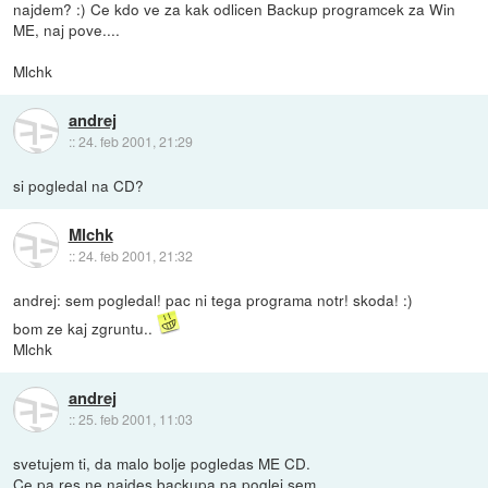
najdem? :) Ce kdo ve za kak odlicen Backup programcek za Win
ME, naj pove....
Mlchk
andrej
::
24. feb 2001, 21:29
si pogledal na CD?
Mlchk
::
24. feb 2001, 21:32
andrej: sem pogledal! pac ni tega programa notr! skoda! :)
bom ze kaj zgruntu..
Mlchk
andrej
::
25. feb 2001, 11:03
svetujem ti, da malo bolje pogledas ME CD.
Ce pa res ne najdes backupa pa poglej
sem