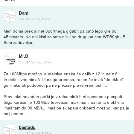
Dami
::
4. jan 2006, 15:51
Men doma prek allnet 8portnega gigabit pa cat5 lepo gre do
45mbyte/s. Na eni kisti so sata diski na drugi pa star WD80gb JB.
Sem zadovoljen.
Mr.B
::
5. jan 2006, 08:55
Za 100Mbps mrežno je efektiva enaka če deliš z 12 in ne z 8.
In definitivno nimaš 12 mega prenosa, razen če imaš "defektne"
gonilnike ali podobno, pa ne prikaže prave vrednosti....
Prav tako navaden pci ki je v računalnikih ni sposoben pumpati
Giga kartice, je 133MB/s teoretičen maximum, oziroma efektivno
imaš tam do 90 MB/s.. Imaš pa sklepam onboard mrežno, kar pa je
bolj poden....
bastadu
::
5. jan 2006, 10:15