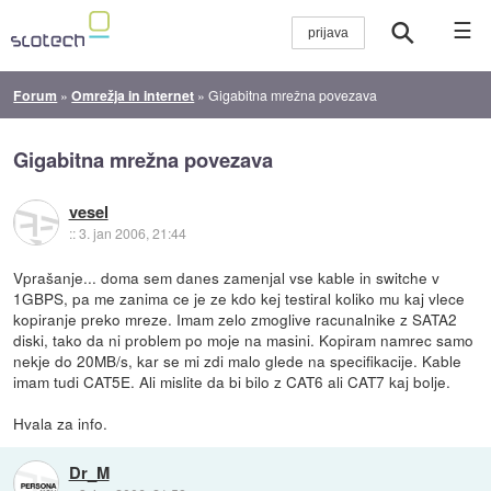
☰
Forum
»
Omrežja in internet
»
Gigabitna mrežna povezava
Gigabitna mrežna povezava
vesel
::
3. jan 2006, 21:44
Vprašanje... doma sem danes zamenjal vse kable in switche v
1GBPS, pa me zanima ce je ze kdo kej testiral koliko mu kaj vlece
kopiranje preko mreze. Imam zelo zmoglive racunalnike z SATA2
diski, tako da ni problem po moje na masini. Kopiram namrec samo
nekje do 20MB/s, kar se mi zdi malo glede na specifikacije. Kable
imam tudi CAT5E. Ali mislite da bi bilo z CAT6 ali CAT7 kaj bolje.
Hvala za info.
Dr_M