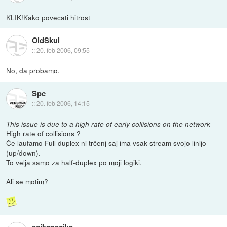
KLIK!
Kako povecati hitrost
OldSkul
::
20. feb 2006, 09:55
No, da probamo.
Spc
::
20. feb 2006, 14:15
This issue is due to a high rate of early collisions on the network
High rate of collisions ?
Če laufamo Full duplex ni trčenj saj ima vsak stream svojo linijo
(up/down).
To velja samo za half-duplex po moji logiki.
Ali se motim?