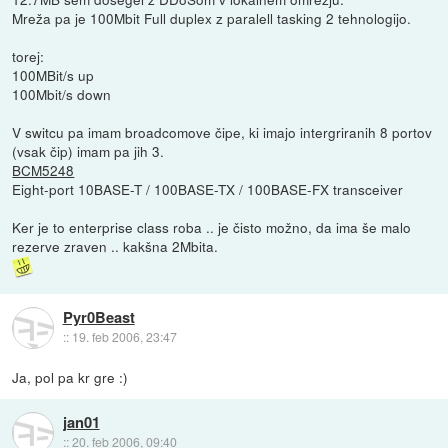
Mreža pa je 100Mbit Full duplex z paralell tasking 2 tehnologijo.
torej:
100MBit/s up
100Mbit/s down
V switcu pa imam broadcomove čipe, ki imajo intergriranih 8 portov
(vsak čip) imam pa jih 3.
BCM5248
Eight-port 10BASE-T / 100BASE-TX / 100BASE-FX transceiver
Ker je to enterprise class roba .. je čisto možno, da ima še malo
rezerve zraven .. kakšna 2Mbita.
Pyr0Beast
::
19. feb 2006, 23:47
Ja, pol pa kr gre :)
jan01
::
20. feb 2006, 09:40