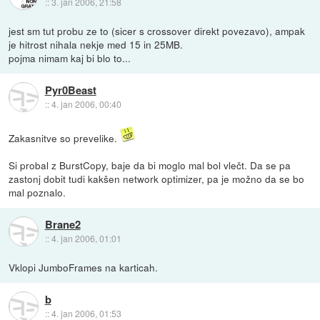
::
3. jan 2006, 21:58
jest sm tut probu ze to (sicer s crossover direkt povezavo), ampak
je hitrost nihala nekje med 15 in 25MB.
pojma nimam kaj bi blo to...
Pyr0Beast
::
4. jan 2006, 00:40
Zakasnitve so prevelike.
Si probal z BurstCopy, baje da bi moglo mal bol vlečt. Da se pa
zastonj dobit tudi kakšen network optimizer, pa je možno da se bo
mal poznalo.
Brane2
::
4. jan 2006, 01:01
Vklopi JumboFrames na karticah.
b
::
4. jan 2006, 01:53