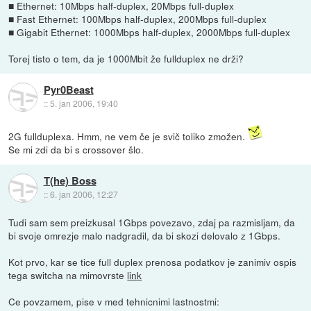
■ Ethernet: 10Mbps half-duplex, 20Mbps full-duplex
■ Fast Ethernet: 100Mbps half-duplex, 200Mbps full-duplex
■ Gigabit Ethernet: 1000Mbps half-duplex, 2000Mbps full-duplex
Torej tisto o tem, da je 1000Mbit že fullduplex ne drži?
Pyr0Beast
::
5. jan 2006, 19:40
2G fullduplexa. Hmm, ne vem če je svič toliko zmožen.
Se mi zdi da bi s crossover šlo.
T(he) Boss
::
6. jan 2006, 12:27
Tudi sam sem preizkusal 1Gbps povezavo, zdaj pa razmisljam, da
bi svoje omrezje malo nadgradil, da bi skozi delovalo z 1Gbps.
Kot prvo, kar se tice full duplex prenosa podatkov je zanimiv ospis
tega switcha na mimovrste
link
Ce povzamem, pise v med tehnicnimi lastnostmi: