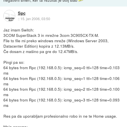
negativni smeri, ker ta rezultat je bolj slab
Spc
::
15. jan 2006, 03:50
Jaz imam Switch:
3COM SuperStack 3 in mrežne 3com 3C905CX-TX-M.
File to file mi preko windows mreže (Windows Server 2003,
Datacenter Edition) kopira z 12.13MB/s.
Če dosam z mašino pa gre do 12.47MB/s.
Pingi pa so:
64 bytes from Rpc (192.168.0.5): icmp_seq=0 ttl=128 time=0.103
ms
64 bytes from Rpc (192.168.0.5): icmp_seq=1 ttl=128 time=0.106
ms
64 bytes from Rpc (192.168.0.5): icmp_seq=2 ttl=128 time=0.100
ms
64 bytes from Rpc (192.168.0.5): icmp_seq=3 ttl=128 time=0.093
ms
Res pa da uporabljam profesionalno robo in ne te Home usage.
Moja oprema: