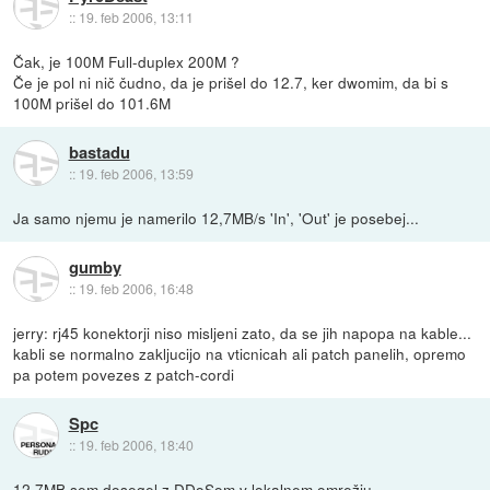
::
19. feb 2006, 13:11
Čak, je 100M Full-duplex 200M ?
Če je pol ni nič čudno, da je prišel do 12.7, ker dwomim, da bi s
100M prišel do 101.6M
bastadu
::
19. feb 2006, 13:59
Ja samo njemu je namerilo 12,7MB/s 'In', 'Out' je posebej...
gumby
::
19. feb 2006, 16:48
jerry: rj45 konektorji niso misljeni zato, da se jih napopa na kable...
kabli se normalno zakljucijo na vticnicah ali patch panelih, opremo
pa potem povezes z patch-cordi
Spc
::
19. feb 2006, 18:40
12.7MB sem dosegel z DDoSom v lokalnem omrežju.