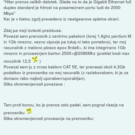
"Hiter prenos velikih datotek. Glede na to da je Gigabit Ethernet full
duplex standard je hitrost na posameznem portu tudi do 2000
Mbps"
Kar je v bistvu zgolj prevedeno iz neatgearove spletne strani.
Zdaj pa moji izvlecki preizkusa:
Povezal sem prenosnik z centrino paketom (torej 1,6ghz pentium M
in 1Gb mrezno, vezno cipovje pa tukaj ni tako pomebno), ter moj
racunalnik z maticno plosco epox 8rda6+, ki ima integrirano 1Gb
mrezno in procesorjem barton 2500+@2086Mhz (preklet bodi max
mnozilnik 12,5
)
Povezal sem ju z cross kablom CAT 5E, ter prenasal okoli 4,3Gb
podatkov iz prenosnika na moj racunalik (z raziskovalcem, ki je za
domaco rabo najbolj uporaben/uporabljan).
Slika obremenjenosti povezave :
Tam proti koncu, ko je prenos zelo padel, sem pognal risarja na
prenosniku
Slika obremenjenosti procesorja na prenosniku: