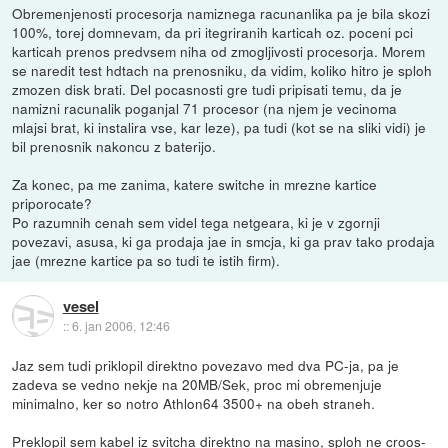
Obremenjenosti procesorja namiznega racunanlika pa je bila skozi
100%, torej domnevam, da pri itegriranih karticah oz. poceni pci
karticah prenos predvsem niha od zmogljivosti procesorja. Morem
se naredit test hdtach na prenosniku, da vidim, koliko hitro je sploh
zmozen disk brati. Del pocasnosti gre tudi pripisati temu, da je
namizni racunalik poganjal 71 procesor (na njem je vecinoma
mlajsi brat, ki instalira vse, kar leze), pa tudi (kot se na sliki vidi) je
bil prenosnik nakoncu z baterijo.
Za konec, pa me zanima, katere switche in mrezne kartice
priporocate?
Po razumnih cenah sem videl tega netgeara, ki je v zgornji
povezavi, asusa, ki ga prodaja jae in smcja, ki ga prav tako prodaja
jae (mrezne kartice pa so tudi te istih firm).
vesel
::
6. jan 2006, 12:46
Jaz sem tudi priklopil direktno povezavo med dva PC-ja, pa je
zadeva se vedno nekje na 20MB/Sek, proc mi obremenjuje
minimalno, ker so notro Athlon64 3500+ na obeh straneh.
Preklopil sem kabel iz svitcha direktno na masino, sploh ne croos-