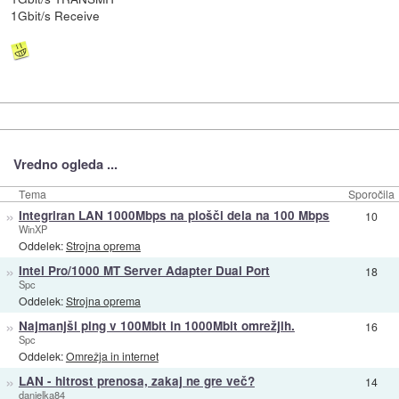
1Gbit/s Receive
Vredno ogleda ...
Tema
Sporočila
»
Integriran LAN 1000Mbps na plošči dela na 100 Mbps
10
WinXP
Oddelek:
Strojna oprema
»
Intel Pro/1000 MT Server Adapter Dual Port
18
Spc
Oddelek:
Strojna oprema
»
Najmanjši ping v 100Mbit in 1000Mbit omrežjih.
16
Spc
Oddelek:
Omrežja in internet
»
LAN - hitrost prenosa, zakaj ne gre več?
14
danielka84