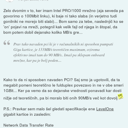
Zelo dvomim v to, ker imam Intel PRO/1000 mrežno (aja seveda pa
govorimo o 100Mbit linku), ki baje ni tako slaba (in verjetno tudi
gonilniki ne morejo biti slabi)... Bom samo za tebe, naslednjič ko se
'on' pojavi na mreži, potegnil kak velik fajl od njega in štopal, da
bom potem dobil dejansko koliko MB/s gre...
Prav tako navaden pci ki je v računalnikih ni sposoben pumpati
Giga kartice, je 133MB/s teoretičen maximum, oziroma
efektivno imaš tam do 90 MB/s.. Imaš pa sklepam onboard
mrežno, kar pa je bolj poden....
Kako to da ni sposoben navaden PCI? Saj smo ja ugotovili, da ta
megabit pomeni teoretično le fulduplex povezavo in ne v obe smeri
1GBit... Ker pa vemo da so dejanske vrednosti ponavadi kar dosti
nižje od teoretičnih, pa bi moralo biti onih 90MB/s več kot dovolj
P.S.: Pravkar sem malo šel gledati specifikacije ene
LevelOne
gigabit kartice in zasledim:
Network Data Transfer Rate