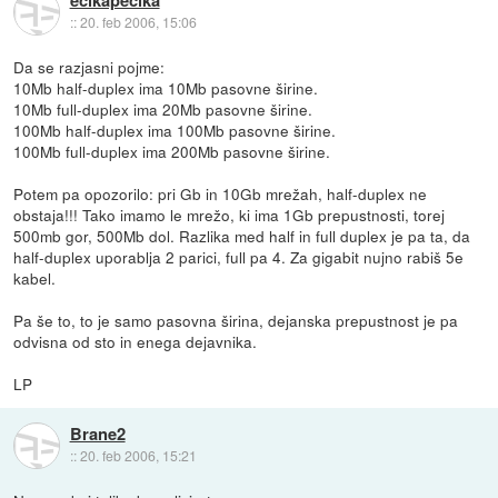
ecikapecika
::
20. feb 2006, 15:06
Da se razjasni pojme:
10Mb half-duplex ima 10Mb pasovne širine.
10Mb full-duplex ima 20Mb pasovne širine.
100Mb half-duplex ima 100Mb pasovne širine.
100Mb full-duplex ima 200Mb pasovne širine.
Potem pa opozorilo: pri Gb in 10Gb mrežah, half-duplex ne
obstaja!!! Tako imamo le mrežo, ki ima 1Gb prepustnosti, torej
500mb gor, 500Mb dol. Razlika med half in full duplex je pa ta, da
half-duplex uporablja 2 parici, full pa 4. Za gigabit nujno rabiš 5e
kabel.
Pa še to, to je samo pasovna širina, dejanska prepustnost je pa
odvisna od sto in enega dejavnika.
LP
Brane2
::
20. feb 2006, 15:21