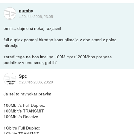
gumby
::
20. feb 2006, 23:05
emm... dajmo si nekaj razjasnit
full duplex pomeni hkratno komunikacijo v obe smeri z polno
hitrostjo
zaradi tega ne bos imel na 100M mrezi 200Mbps prenosa
podatkov v eno smer, got it?
Spc
::
20. feb 2006, 23:20
Ja sej to ravnokar pravim
100Mbit/s Full Duplex:
100Mbit/s TRANSMIT
100Mbit/s Receive
1Gbit/s Full Duplex:
1Gbit/s TRANSMIT