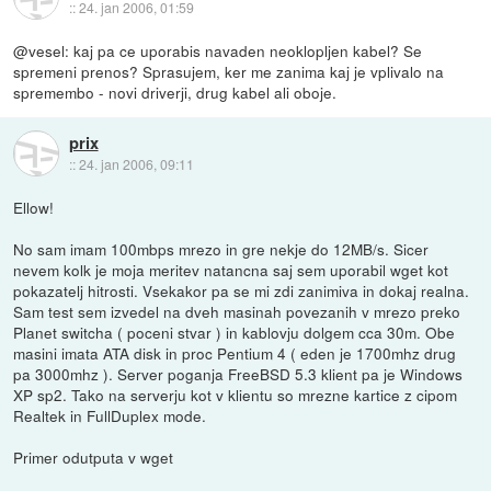
::
24. jan 2006, 01:59
@vesel: kaj pa ce uporabis navaden neoklopljen kabel? Se
spremeni prenos? Sprasujem, ker me zanima kaj je vplivalo na
spremembo - novi driverji, drug kabel ali oboje.
prix
::
24. jan 2006, 09:11
Ellow!
No sam imam 100mbps mrezo in gre nekje do 12MB/s. Sicer
nevem kolk je moja meritev natancna saj sem uporabil wget kot
pokazatelj hitrosti. Vsekakor pa se mi zdi zanimiva in dokaj realna.
Sam test sem izvedel na dveh masinah povezanih v mrezo preko
Planet switcha ( poceni stvar ) in kablovju dolgem cca 30m. Obe
masini imata ATA disk in proc Pentium 4 ( eden je 1700mhz drug
pa 3000mhz ). Server poganja FreeBSD 5.3 klient pa je Windows
XP sp2. Tako na serverju kot v klientu so mrezne kartice z cipom
Realtek in FullDuplex mode.
Primer odutputa v wget