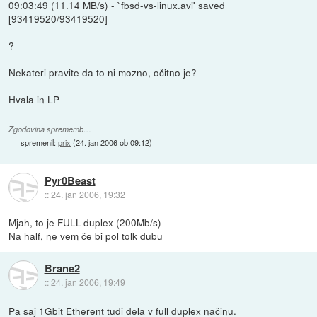
09:03:49 (11.14 MB/s) - `fbsd-vs-linux.avi' saved
[93419520/93419520]
?
Nekateri pravite da to ni mozno, očitno je?
Hvala in LP
Zgodovina sprememb…
spremenil:
prix
(
24. jan 2006 ob 09:12
)
Pyr0Beast
::
24. jan 2006, 19:32
Mjah, to je FULL-duplex (200Mb/s)
Na half, ne vem če bi pol tolk dubu
Brane2
::
24. jan 2006, 19:49
Pa saj 1Gbit Etherent tudi dela v full duplex načinu.