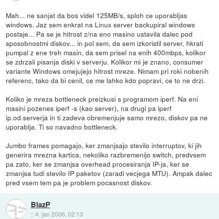
Mah... ne sanjat da bos videl 125MB/s, sploh ce uporabljas
windows. Jaz sem enkrat na Linux server backupiral windows
postaje... Pa se je hitrost z/na eno masino ustavila dalec pod
sposobnostmi diskov... in pol sem, da sem izkoristil server, hkrati
pumpal z ene treh masin, da sem prisel na enih 400mbps, kolikor
se zdrzali pisanja diski v serverju. Kolikor mi je znano, consumer
variante Windows omejujejo hitrost mreze. Nimam pri roki nobenih
referenc, tako da bi cenil, ce me lahko kdo popravi, ce to ne drzi.
Koliko je mreza bottleneck preizkusi s programom iperf. Na eni
masini pozenes iperf -s (kao server), na drugi pa iperf
ip.od.serverja in ti zadeva obremenjuje samo mrezo, diskov pa ne
uporablja. Ti so navadno bottleneck.
Jumbo frames pomagajo, ker zmanjsajo stevilo interruptov, ki jih
generira mrezna kartica, nekoliko razbremenijo switch, predvsem
pa zato, ker se zmanjsa overhead procesiranja IP-ja, ker se
zmanjsa tudi stevilo IP paketov (zaradi vecjega MTU). Ampak dalec
pred vsem tem pa je problem pocasnost diskov.
BlazP
::
4. jan 2006, 02:13