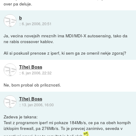
over pa deluje.
b
::
6. jan 2006, 20:51
Ja, vecina novejsih mreznih ima MDI/MDI-X autosensing, tako da
ne rabis crossover kablov.
Ali si poskusil prenose z iperf, ki sem ga ze omenil nekje zgoraj?
T(he) Boss
::
6. jan 2006, 22:32
Ne, bom probal ob priloznosti.
T(he) Boss
::
13. jan 2006, 16:00
Zadeva je taksna:
Test z programom iperf mi pokaze 184Mb/s, ce pa na obeh kompih
izklopim firewall, pa 276Mb/s. To je prevcej zanimivo, seveda v