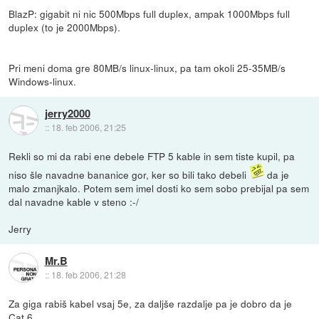
BlazP: gigabit ni nic 500Mbps full duplex, ampak 1000Mbps full
duplex (to je 2000Mbps).
Pri meni doma gre 80MB/s linux-linux, pa tam okoli 25-35MB/s
Windows-linux.
jerry2000
::
18. feb 2006, 21:25
Rekli so mi da rabi ene debele FTP 5 kable in sem tiste kupil, pa
niso šle navadne bananice gor, ker so bili tako debeli
da je
malo zmanjkalo. Potem sem imel dosti ko sem sobo prebijal pa sem
dal navadne kable v steno :-/
Jerry
Mr.B
::
18. feb 2006, 21:28
Za giga rabiš kabel vsaj 5e, za daljše razdalje pa je dobro da je
Cat 6.