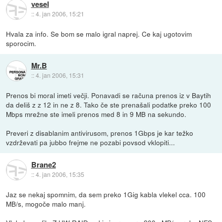
vesel
::
4. jan 2006, 15:21
Hvala za info. Se bom se malo igral naprej. Ce kaj ugotovim
sporocim.
Mr.B
::
4. jan 2006, 15:31
Prenos bi moral imeti večji. Ponavadi se računa prenos iz v Baytih
da deliš z z 12 in ne z 8. Tako če ste prenašali podatke preko 100
Mbps mrežne ste imeli prenos med 8 in 9 MB na sekundo.
Preveri z disablanim antivirusom, prenos 1Gbps je kar težko
vzdrževati pa jubbo frejme ne pozabi povsod vklopiti...
Brane2
::
4. jan 2006, 15:35
Jaz se nekaj spomnim, da sem preko 1Gig kabla vlekel cca. 100
MB/s, mogoče malo manj.