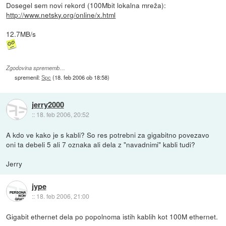
Dosegel sem novi rekord (100Mbit lokalna mreža):
http://www.netsky.org/online/x.html
12.7MB/s
Zgodovina sprememb…
spremenil:
Spc
(
18. feb 2006 ob 18:58
)
jerry2000
::
18. feb 2006, 20:52
A kdo ve kako je s kabli? So res potrebni za gigabitno povezavo
oni ta debeli 5 ali 7 oznaka ali dela z "navadnimi" kabli tudi?
Jerry
jype
::
18. feb 2006, 21:00
Gigabit ethernet dela po popolnoma istih kablih kot 100M ethernet.