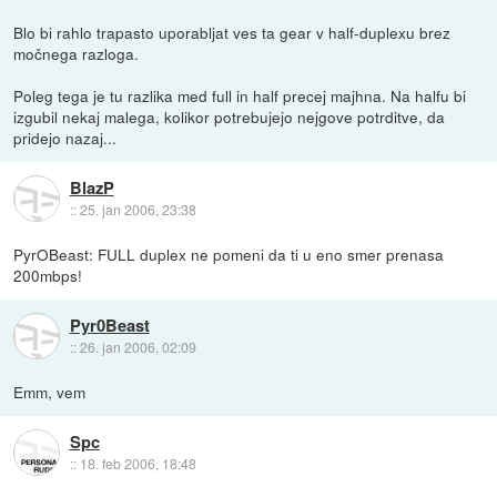
Blo bi rahlo trapasto uporabljat ves ta gear v half-duplexu brez
močnega razloga.
Poleg tega je tu razlika med full in half precej majhna. Na halfu bi
izgubil nekaj malega, kolikor potrebujejo nejgove potrditve, da
pridejo nazaj...
BlazP
::
25. jan 2006, 23:38
PyrOBeast: FULL duplex ne pomeni da ti u eno smer prenasa
200mbps!
Pyr0Beast
::
26. jan 2006, 02:09
Emm, vem
Spc
::
18. feb 2006, 18:48