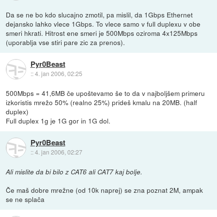
Da se ne bo kdo slucajno zmotil, pa mislil, da 1Gbps Ethernet
dejansko lahko vlece 1Gbps. To vlece samo v full duplexu v obe
smeri hkrati. Hitrost ene smeri je 500Mbps oziroma 4x125Mbps
(uporablja vse stiri pare zic za prenos).
Pyr0Beast
::
4. jan 2006, 02:25
500Mbps = 41,6MB če upoštevamo še to da v najboljšem primeru
izkoristis mrežo 50% (realno 25%) prideš kmalu na 20MB. (half
duplex)
Full duplex 1g je 1G gor in 1G dol.
Pyr0Beast
::
4. jan 2006, 02:27
Ali mislite da bi bilo z CAT6 ali CAT7 kaj bolje.
Če maš dobre mrežne (od 10k naprej) se zna poznat 2M, ampak
se ne splača