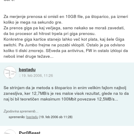
Za merjenje prenosa si omisli en 10GB file, pa štoparico, pa izmeri
koliko je mega na sekundo gre.
Za prenos giga pa kaj večjega, samo nekako se moraš zavedati,
da bo procesor ali hitrost trpela pri giga prenosu.
Konkretne giga kartice stanejo lahko več kot plata, kaj šele Giga
switchi. Pa Jumbo frejme ne pozabi vklopiti. Ostalo je pa odvisno
koliko ti diski zmorejo. SEveda pa antivirus, FW in ostalo izklopi da
neboš imel druge težave...
bastadu
::
19. feb 2006, 11:26
Se strinjam da je metoda s štoparico in enim velikim fajlom najbolj
zanesljiva, ker 12,7MB/s je res malce visok rezultat, glede na to da
naj bi bil teoretičen maksimum 100Mbit povezave 12,5MB/s...
Zgodovina sprememb…
spremenilo:
bastadu
(
19. feb 2006 ob 11:28
)
Pyr0Beast