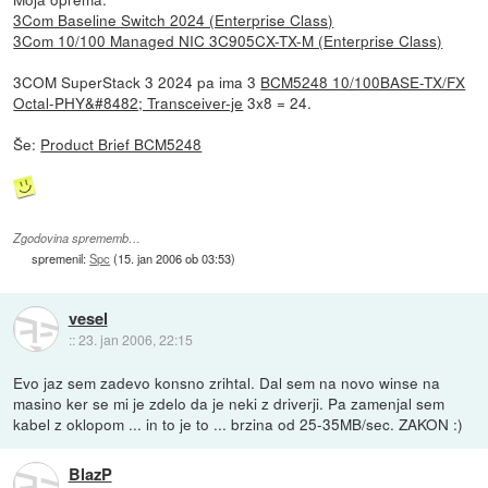
3Com Baseline Switch 2024 (Enterprise Class)
3Com 10/100 Managed NIC 3C905CX-TX-M (Enterprise Class)
3COM SuperStack 3 2024 pa ima 3
BCM5248 10/100BASE-TX/FX
Octal-PHY&#8482; Transceiver-je
3x8 = 24.
Še:
Product Brief BCM5248
Zgodovina sprememb…
spremenil:
Spc
(
15. jan 2006 ob 03:53
)
vesel
::
23. jan 2006, 22:15
Evo jaz sem zadevo konsno zrihtal. Dal sem na novo winse na
masino ker se mi je zdelo da je neki z driverji. Pa zamenjal sem
kabel z oklopom ... in to je to ... brzina od 25-35MB/sec. ZAKON :)
BlazP