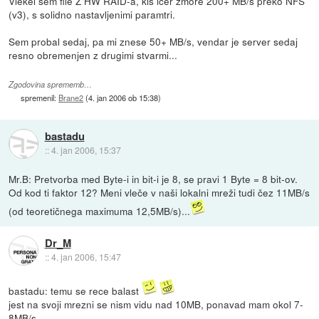
Vlekel sem file Z HW RAID-a, kis icer zmore 200+ MB/s preko NFS
(v3), s solidno nastavljenimi paramtri.
Sem probal sedaj, pa mi znese 50+ MB/s, vendar je server sedaj
resno obremenjen z drugimi stvarmi...
Zgodovina sprememb…
spremenil:
Brane2
(
4. jan 2006 ob 15:38
)
bastadu
::
4. jan 2006, 15:37
Mr.B: Pretvorba med Byte-i in bit-i je 8, se pravi 1 Byte = 8 bit-ov.
Od kod ti faktor 12? Meni vleče v naši lokalni mreži tudi čez 11MB/s
(od teoretičnega maximuma 12,5MB/s)...
Dr_M
::
4. jan 2006, 15:47
bastadu: temu se rece balast
jest na svoji mrezni se nism vidu nad 10MB, ponavad mam okol 7-
8MB/s.