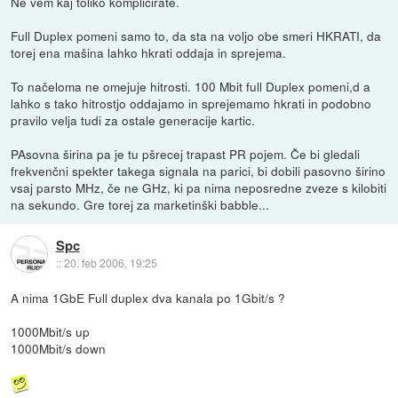
Ne vem kaj toliko komplicirate.
Full Duplex pomeni samo to, da sta na voljo obe smeri HKRATI, da
torej ena mašina lahko hkrati oddaja in sprejema.
To načeloma ne omejuje hitrosti. 100 Mbit full Duplex pomeni,d a
lahko s tako hitrostjo oddajamo in sprejemamo hkrati in podobno
pravilo velja tudi za ostale generacije kartic.
PAsovna širina pa je tu pšrecej trapast PR pojem. Če bi gledali
frekvenčni spekter takega signala na parici, bi dobili pasovno širino
vsaj parsto MHz, če ne GHz, ki pa nima neposredne zveze s kilobiti
na sekundo. Gre torej za marketinški babble...
Spc
::
20. feb 2006, 19:25
A nima 1GbE Full duplex dva kanala po 1Gbit/s ?
1000Mbit/s up
1000Mbit/s down