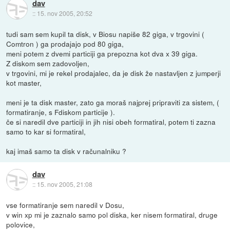
dav
::
15. nov 2005, 20:52
tudi sam sem kupil ta disk, v Biosu napiše 82 giga, v trgovini (
Comtron ) ga prodajajo pod 80 giga,
meni potem z dvemi particiji ga prepozna kot dva x 39 giga.
Z diskom sem zadovoljen,
v trgovini, mi je rekel prodajalec, da je disk že nastavljen z jumperji
kot master,
meni je ta disk master, zato ga moraš najprej pripraviti za sistem, (
formatiranje, s Fdiskom particije ).
če si naredil dve particiji in jih nisi obeh formatiral, potem ti zazna
samo to kar si formatiral,
kaj imaš samo ta disk v računalniku ?
dav
::
15. nov 2005, 21:08
vse formatiranje sem naredil v Dosu,
v win xp mi je zaznalo samo pol diska, ker nisem formatiral, druge
polovice,