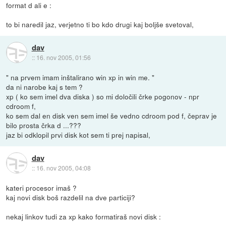
format d ali e :
to bi naredil jaz, verjetno ti bo kdo drugi kaj boljše svetoval,
dav
::
16. nov 2005, 01:56
" na prvem imam inštalirano win xp in win me. "
da ni narobe kaj s tem ?
xp ( ko sem imel dva diska ) so mi določili črke pogonov - npr
cdroom f,
ko sem dal en disk ven sem imel še vedno cdroom pod f, čeprav je
bilo prosta črka d ...???
jaz bi odklopil prvi disk kot sem ti prej napisal,
dav
::
16. nov 2005, 04:08
kateri procesor imaš ?
kaj novi disk boš razdelil na dve particiji?
nekaj linkov tudi za xp kako formatiraš novi disk :