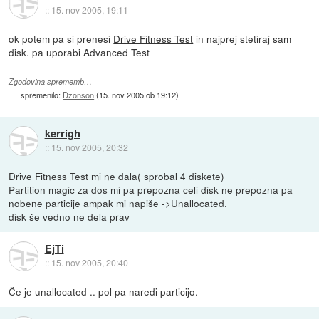
::
15. nov 2005, 19:11
ok potem pa si prenesi
Drive Fitness Test
in najprej stetiraj sam
disk. pa uporabi Advanced Test
Zgodovina sprememb…
spremenilo:
Dzonson
(
15. nov 2005 ob 19:12
)
kerrigh
::
15. nov 2005, 20:32
Drive Fitness Test mi ne dala( sprobal 4 diskete)
Partition magic za dos mi pa prepozna celi disk ne prepozna pa
nobene particije ampak mi napiše ->Unallocated.
disk še vedno ne dela prav
EjTi
::
15. nov 2005, 20:40
Če je unallocated .. pol pa naredi particijo.