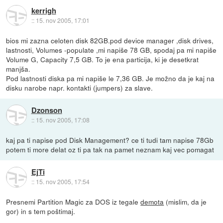
kerrigh
::
15. nov 2005, 17:01
bios mi zazna celoten disk 82GB.pod device manager ,disk drives,
lastnosti, Volumes -populate ,mi napiše 78 GB, spodaj pa mi napiše
Volume G, Capacity 7,5 GB. To je ena particija, ki je desetkrat
manjša.
Pod lastnosti diska pa mi napiše le 7,36 GB. Je možno da je kaj na
disku narobe napr. kontakti (jumpers) za slave.
Dzonson
::
15. nov 2005, 17:08
kaj pa ti napise pod Disk Management? ce ti tudi tam napise 78Gb
potem ti more delat oz ti pa tak na pamet neznam kaj vec pomagat
EjTi
::
15. nov 2005, 17:54
Presnemi Partition Magic za DOS iz tegale
demota
(mislim, da je
gor) in s tem poštimaj.