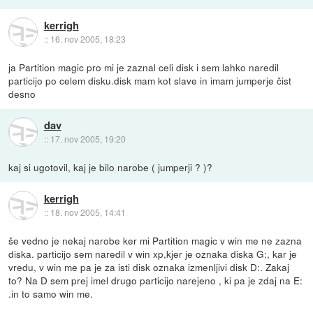
kerrigh
::
16. nov 2005, 18:23
ja Partition magic pro mi je zaznal celi disk i sem lahko naredil
particijo po celem disku.disk mam kot slave in imam jumperje čist
desno
dav
::
17. nov 2005, 19:20
kaj si ugotovil, kaj je bilo narobe ( jumperji ? )?
kerrigh
::
18. nov 2005, 14:41
še vedno je nekaj narobe ker mi Partition magic v win me ne zazna
diska. particijo sem naredil v win xp,kjer je oznaka diska G:, kar je
vredu, v win me pa je za isti disk oznaka izmenljivi disk D:. Zakaj
to? Na D sem prej imel drugo particijo narejeno , ki pa je zdaj na E:
.in to samo win me.