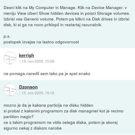
Desni klik na My Computer in Manage. Klik na Device Manager. v
meniju View izberi Show hidden devices in poisci Storage volumes.
Izbrisi vse Generic volume. Potem pa klikni na Disk drives in izbrisi
disk, ki si ga na novo priklopil in restartaj racunalnik.
p.s.
postopek izvajas na lastno odgovornost
kerrigh
::
15. nov 2005, 15:39
ne pomaga.naredil sem tako pa je spet enako
Dzonson
::
15. nov 2005, 16:16
mozno je da je kaksna particija na disku hidden
si probal z kaksnim programom za disk managmet kot je recimo
partition magic?
ce s takim programom ne vidis celega diska, potem je skoraj
sigurno nekaj z diskom narobe