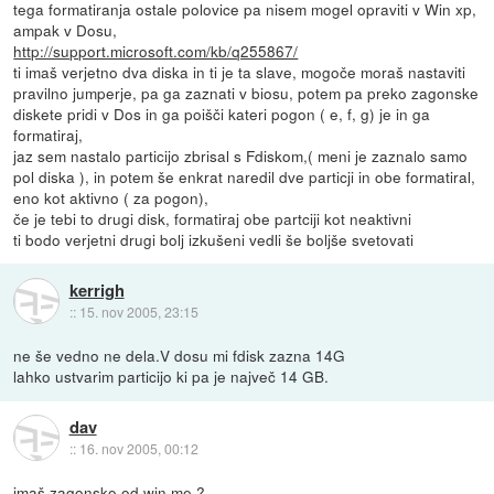
tega formatiranja ostale polovice pa nisem mogel opraviti v Win xp,
ampak v Dosu,
http://support.microsoft.com/kb/q255867/
ti imaš verjetno dva diska in ti je ta slave, mogoče moraš nastaviti
pravilno jumperje, pa ga zaznati v biosu, potem pa preko zagonske
diskete pridi v Dos in ga poišči kateri pogon ( e, f, g) je in ga
formatiraj,
jaz sem nastalo particijo zbrisal s Fdiskom,( meni je zaznalo samo
pol diska ), in potem še enkrat naredil dve particji in obe formatiral,
eno kot aktivno ( za pogon),
če je tebi to drugi disk, formatiraj obe partciji kot neaktivni
ti bodo verjetni drugi bolj izkušeni vedli še boljše svetovati
kerrigh
::
15. nov 2005, 23:15
ne še vedno ne dela.V dosu mi fdisk zazna 14G
lahko ustvarim particijo ki pa je največ 14 GB.
dav
::
16. nov 2005, 00:12
imaš zagonsko od win me ?