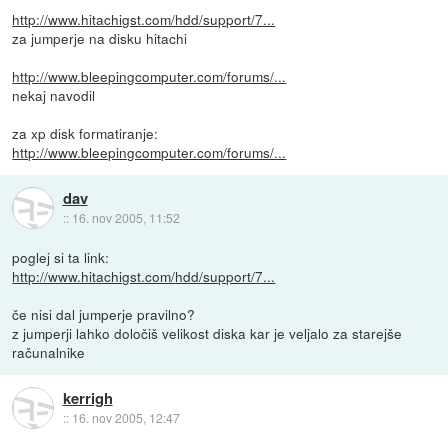
http://www.hitachigst.com/hdd/support/7...
za jumperje na disku hitachi
http://www.bleepingcomputer.com/forums/...
nekaj navodil
za xp disk formatiranje:
http://www.bleepingcomputer.com/forums/...
dav
::
16. nov 2005, 11:52
poglej si ta link:
http://www.hitachigst.com/hdd/support/7...
če nisi dal jumperje pravilno?
z jumperji lahko določiš velikost diska kar je veljalo za starejše
računalnike
kerrigh
::
16. nov 2005, 12:47