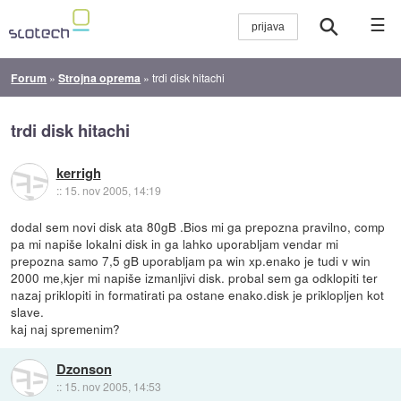
☰
Forum
»
Strojna oprema
»
trdi disk hitachi
trdi disk hitachi
kerrigh
::
15. nov 2005, 14:19
dodal sem novi disk ata 80gB .Bios mi ga prepozna pravilno, comp
pa mi napiše lokalni disk in ga lahko uporabljam vendar mi
prepozna samo 7,5 gB uporabljam pa win xp.enako je tudi v win
2000 me,kjer mi napiše izmanljivi disk. probal sem ga odklopiti ter
nazaj priklopiti in formatirati pa ostane enako.disk je priklopljen kot
slave.
kaj naj spremenim?
Dzonson
::
15. nov 2005, 14:53