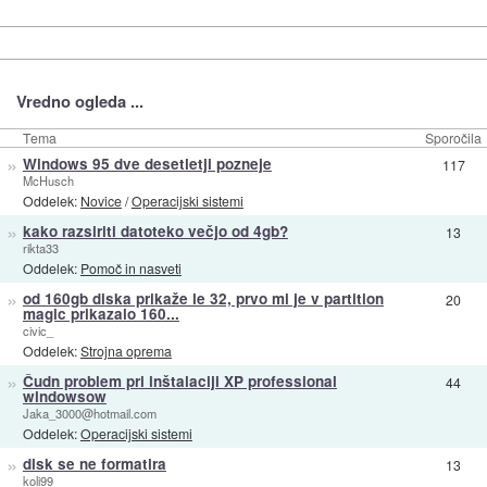
Vredno ogleda ...
Tema
Sporočila
»
Windows 95 dve desetletji pozneje
117
McHusch
Oddelek:
Novice
/
Operacijski sistemi
»
kako razsiriti datoteko večjo od 4gb?
13
rikta33
Oddelek:
Pomoč in nasveti
»
od 160gb diska prikaže le 32, prvo mi je v partition
20
magic prikazalo 160...
civic_
Oddelek:
Strojna oprema
»
Čudn problem pri inštalaciji XP professional
44
windowsow
Jaka_3000@hotmail.com
Oddelek:
Operacijski sistemi
»
disk se ne formatira
13
koli99