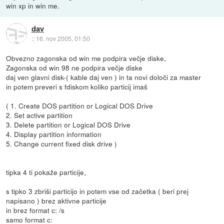
win xp in win me.
dav
::
16. nov 2005, 01:50
Obvezno zagonska od win me podpira večje diske,
Zagonska od win 98 ne podpira večje diske
daj ven glavni disk-( kable daj ven ) in ta novi določi za master
in potem preveri s fdiskom koliko particij imaš
( 1. Create DOS partition or Logical DOS Drive
2. Set active partition
3. Delete partition or Logical DOS Drive
4. Display partition information
5. Change current fixed disk drive )
tipka 4 ti pokaže particije,
s tipko 3 zbriši particijo in potem vse od začetka ( beri prej
napisano ) brez aktivne particije
in brez format c: /s
samo format c: