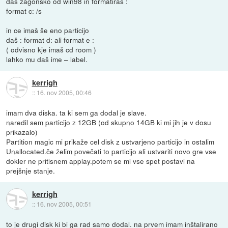
daš zagonsko od win98 in formatiraš :
format c: /s
in ce imaš še eno particijo
daš : format d: ali format e :
( odvisno kje imaš cd room )
lahko mu daš ime – label.
kerrigh
::
16. nov 2005, 00:46
imam dva diska. ta ki sem ga dodal je slave.
naredil sem particijo z 12GB (od skupno 14GB ki mi jih je v dosu
prikazalo)
Partition magic mi prikaže cel disk z ustvarjeno particijo in ostalim
Unallocated.če želim povečati to particijo ali ustvariti novo gre vse
dokler ne pritisnem applay.potem se mi vse spet postavi na
prejšnje stanje.
kerrigh
::
16. nov 2005, 00:51
to je drugi disk ki bi ga rad samo dodal. na prvem imam inštalirano