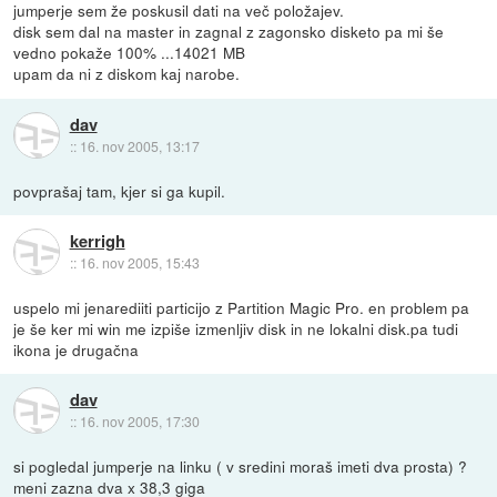
jumperje sem že poskusil dati na več položajev.
disk sem dal na master in zagnal z zagonsko disketo pa mi še
vedno pokaže 100% ...14021 MB
upam da ni z diskom kaj narobe.
dav
::
16. nov 2005, 13:17
povprašaj tam, kjer si ga kupil.
kerrigh
::
16. nov 2005, 15:43
uspelo mi jenarediiti particijo z Partition Magic Pro. en problem pa
je še ker mi win me izpiše izmenljiv disk in ne lokalni disk.pa tudi
ikona je drugačna
dav
::
16. nov 2005, 17:30
si pogledal jumperje na linku ( v sredini moraš imeti dva prosta) ?
meni zazna dva x 38,3 giga