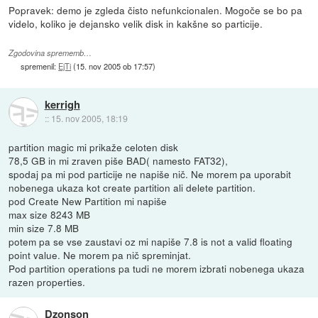
Popravek: demo je zgleda čisto nefunkcionalen. Mogoče se bo pa
videlo, koliko je dejansko velik disk in kakšne so particije.
Zgodovina sprememb…
spremenil:
EjTi
(
15. nov 2005 ob 17:57
)
kerrigh
::
15. nov 2005, 18:19
partition magic mi prikaže celoten disk
78,5 GB in mi zraven piše BAD( namesto FAT32),
spodaj pa mi pod particije ne napiše nič. Ne morem pa uporabit
nobenega ukaza kot create partition ali delete partition.
pod Create New Partition mi napiše
max size 8243 MB
min size 7.8 MB
potem pa se vse zaustavi oz mi napiše 7.8 is not a valid floating
point value. Ne morem pa nič spreminjat.
Pod partition operations pa tudi ne morem izbrati nobenega ukaza
razen properties.
Dzonson