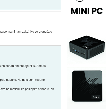
n, pa pojma nimam zakaj (ko se prenašajo
 tok na sedanjem napajalniku. Ampak
ko grdo napako. Na netu sem vseeno
uljava na maticni, ko priklopim onboard lan