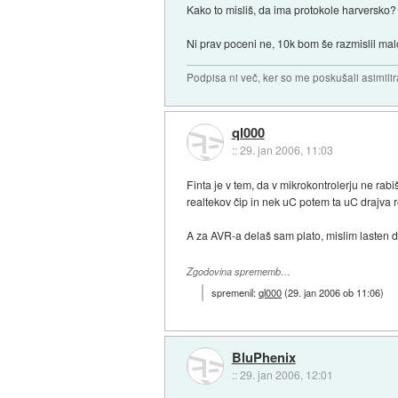
Kako to misliš, da ima protokole harversko?
Ni prav poceni ne, 10k bom še razmislil mal
Podpisa ni več, ker so me poskušali asimilira
ql000
::
29. jan 2006, 11:03
Finta je v tem, da v mikrokontrolerju ne r
realtekov čip in nek uC potem ta uC drajva r
A za AVR-a delaš sam plato, mislim lasten 
Zgodovina sprememb…
spremenil:
ql000
(
29. jan 2006 ob 11:06
)
BluPhenix
::
29. jan 2006, 12:01