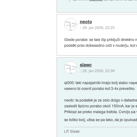
neoto
::
26. jan 2006, 22:20
Glede porabe: se tale čip priključi direktn
podatki prav dobesedno cvči v routerju, kot 
slawc
::
26. jan 2006, 22:36
ql000: taki napajalniki imajo bolj slabo na
vseeno bi ocenil porabo kot 3-4x preveliko.
neoto: ta podatek je ze zelo dolgo v datash
zasledil tipicno porabo okoli 150mA, kar je
Priklopi se preko malega trafota. Cvrcijo pa 
se toliko bolj, utisa se pa tako, da je cpulo
LP, Slawc