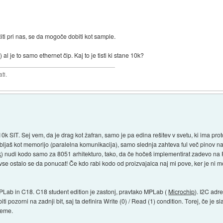
čiti pri nas, se da mogoče dobiti kot sample.
) al je to samo ethernet čip. Kaj to je tisti ki stane 10k?
ti.
 10k SIT. Sej vem, da je drag kot žafran, samo je pa edina rešitev v svetu, ki ima 
ljaš kot memorijo (paralelna komunikacija), samo slednja zahteva ful več pinov na uC
k
) nudi kodo samo za 8051 arhitekturo, tako, da če hočeš implementirat zadevo na 
vse ostalo se da ponucat! Če kdo rabi kodo od proizvajalca naj mi pove, ker je ni m
Lab in C18. C18 student edition je zastonj, pravtako MPLab (
Microchip
). I2C adr
i pozorni na zadnji bit, saj ta definira Write (0) / Read (1) condition. Torej, če je 
sheme.