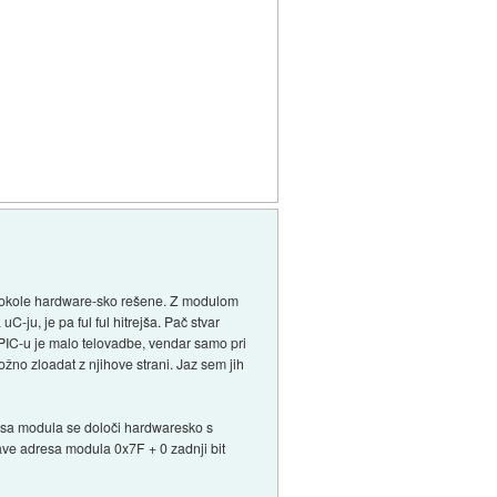
protokole hardware-sko rešene. Z modulom
-ju, je pa ful ful hitrejša. Pač stvar
PIC-u je malo telovadbe, vendar samo pri
ožno zloadat z njihove strani. Jaz sem jih
esa modula se določi hardwaresko s
slave adresa modula 0x7F + 0 zadnji bit