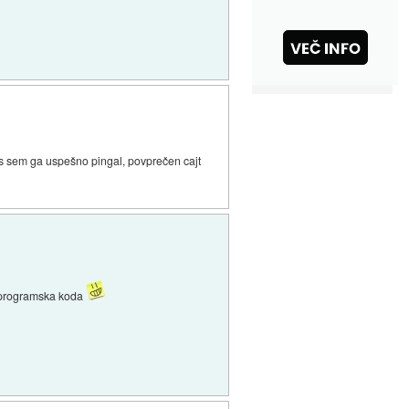
es sem ga uspešno pingal, povprečen cajt
la programska koda