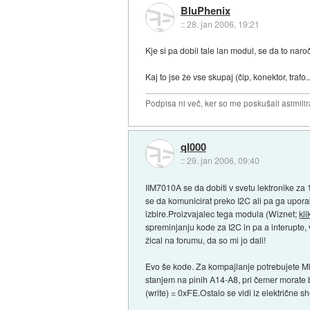
BluPhenix
::
28. jan 2006, 19:21
Kje si pa dobil tale lan modul, se da to naro
Kaj to jse že vse skupaj (čip, konektor, trafo..
Podpisa ni več, ker so me poskušali asimilira
ql000
::
29. jan 2006, 09:40
IIM7010A se da dobiti v svetu lektronike za
se da komunicirat preko I2C ali pa ga uporab
izbire.Proizvajalec tega modula (Wiznet;
kli
spreminjanju kode za I2C in pa a interupte, 
žical na forumu, da so mi jo dali!
Evo še kode. Za kompajlanje potrebujete MP
stanjem na pinih A14-A8, pri čemer morate bit
(write) = 0xFE.Ostalo se vidi iz električne 