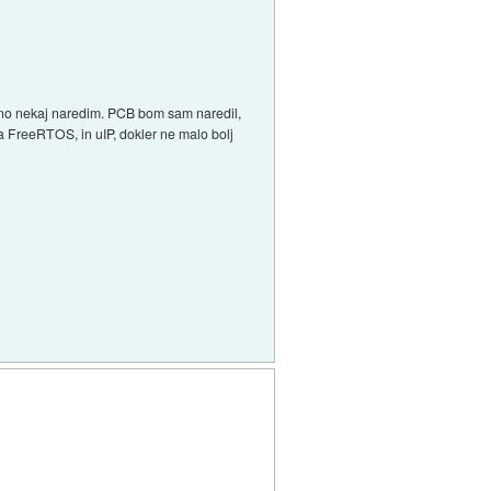
seeno nekaj naredim. PCB bom sam naredil,
a FreeRTOS, in uIP, dokler ne malo bolj