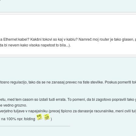
o na Ethernet kabel? Kakšni tokovi so kaj v kablu? Namreč moj router je tako glase
da bi nevem kako visoka napetost to bila...).
petosno regulacijo, tako da se ne zanasaj prevec na tiste stevilke. Poskus pomeriti
eetu, med tem casom so izdali tudi errata. To pomeni, da bi zagotovo popravili ta
 se vedno grozno.
verjetno tuljave v napajalniku (precej tipicno za danasnje racunalnike, meni cvili t
ad na 100% npr. folding
)