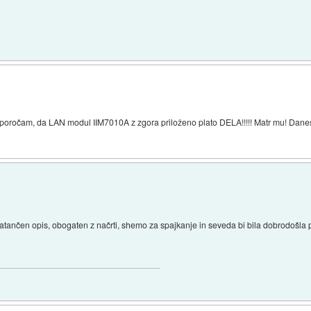
.. sporočam, da LAN modul IIM7010A z zgora priloženo plato DELA!!!!! Matr mu! Dan
a natančen opis, obogaten z načrti, shemo za spajkanje in seveda bi bila dobrodoš