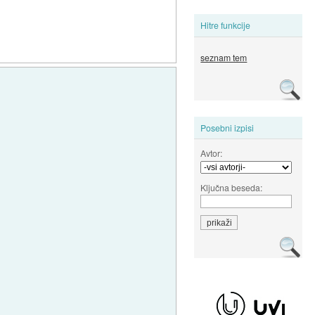
Hitre funkcije
seznam tem
Posebni izpisi
Avtor:
Ključna beseda: