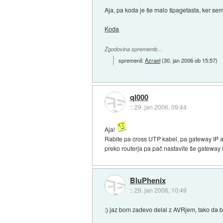
Aja, pa koda je še malo špagetasta, ker sem
Koda
Zgodovina sprememb…
spremenil:
Azrael
(
30. jan 2006 ob 15:57
)
ql000
::
29. jan 2006, 09:44
Aja!
Rabite pa cross UTP kabel, pa gateway IP ad
preko routerja pa pač nastavite še gateway I
BluPhenix
::
29. jan 2006, 10:49
:) jaz bom zadevo delal z AVRjem, tako da 