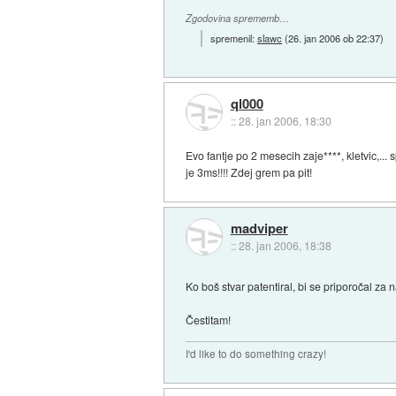
Zgodovina sprememb…
spremenil:
slawc
(
26. jan 2006 ob 22:37
)
ql000
::
28. jan 2006, 18:30
Evo fantje po 2 mesecih zaje****, kletvic,.
je 3ms!!!! Zdej grem pa pit!
madviper
::
28. jan 2006, 18:38
Ko boš stvar patentiral, bi se priporočal z
Čestitam!
I'd like to do something crazy!