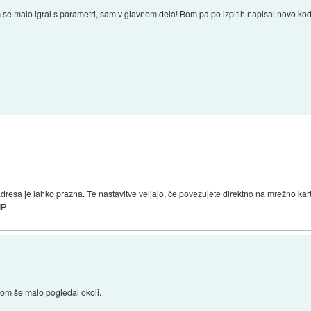
 se malo igral s parametri, sam v glavnem dela! Bom pa po izpitih napisal novo ko
resa je lahko prazna. Te nastavitve veljajo, če povezujete direktno na mrežno kar
P.
bom še malo pogledal okoli.