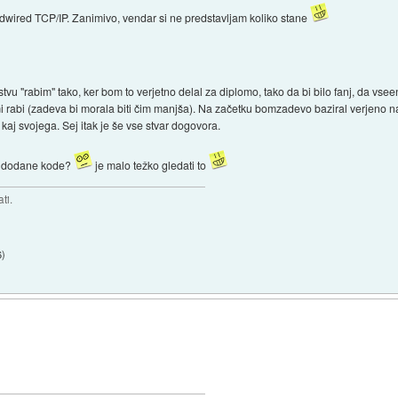
ardwired TCP/IP. Zanimivo, vendar si ne predstavljam koliko stane
stvu "rabim" tako, ker bom to verjetno delal za diplomo, tako da bi bilo fanj, da v
mi rabi (zadeva bi morala biti čim manjša). Na začetku bomzadevo baziral verjeno n
aj svojega. Sej itak je še vse stvar dogovora.
di dodane kode?
je malo težko gledati to
ti.
6
)