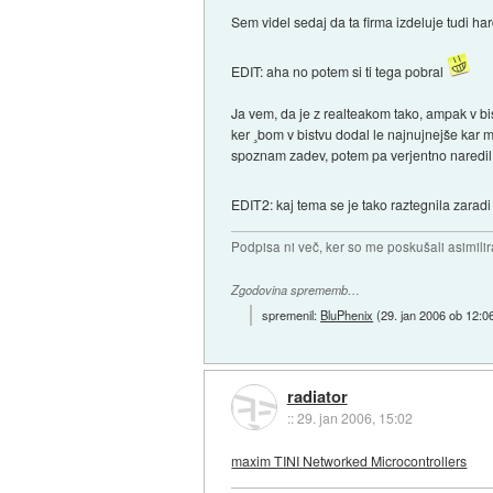
Sem videl sedaj da ta firma izdeluje tudi h
EDIT: aha no potem si ti tega pobral
Ja vem, da je z realteakom tako, ampak v bi
ker ¸bom v bistvu dodal le najnujnejše kar 
spoznam zadev, potem pa verjentno naredil k
EDIT2: kaj tema se je tako raztegnila zara
Podpisa ni več, ker so me poskušali asimilira
Zgodovina sprememb…
spremenil:
BluPhenix
(
29. jan 2006 ob 12:0
radiator
::
29. jan 2006, 15:02
maxim TINI Networked Microcontrollers