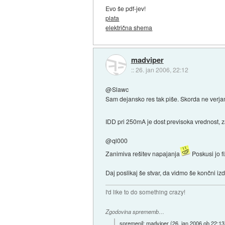
Evo še pdf-jev!
plata
električna shema
madviper
::
26. jan 2006, 22:12
@Slawc
Sam dejansko res tak piše. Skorda ne verja
IDD pri 250mA je dost previsoka vrednost, za
@ql000
Zanimiva rešitev napajanja
Poskusi jo f
Daj poslikaj še stvar, da vidmo še končni iz
I'd like to do something crazy!
Zgodovina sprememb…
spremenil:
madviper
(
26. jan 2006 ob 22:13