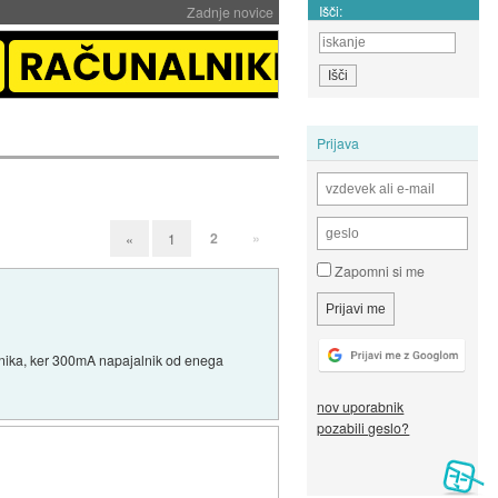
Išči:
Zadnje novice
Prijava
2
»
«
1
Zapomni si me
nika, ker 300mA napajalnik od enega
nov uporabnik
pozabili geslo?