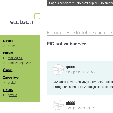
Saga s cepivom mRNA proti gripi v ZDA sreč
Forum
»
Elektrotehnika in elek
Novice
PIC kot webserver
arhiv
Forum
mali oglasi
teme zadnjih 24h
ql000
Članki
::
26. jan 2006, 20:58
Zaposlitve
Jaz lahko povem, za vezje z IIM7010 + pic
brskaj
starega ericsona ni bil vredu, je čist počepn
Ostalo
pravila
ql000
::
26. jan 2006, 21:14