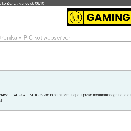
no končana
::
danes ob 06:10
tronika
»
PIC kot webserver
18f452 + 74HC04 + 74HC08 vse to sem moral napajti preko računalniškega napajal
u!