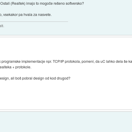
 Ostali (Realtek) imajo to mogoče rešeno softversko?
o, vsekakor pa hvala za nasvete.
ti.
abiš programske implementacje npr. TCP/IP protokola, pomeni, da uC lahko dela še 
ealteka + protokole.
design, ali boš pobral design od kod drugod?