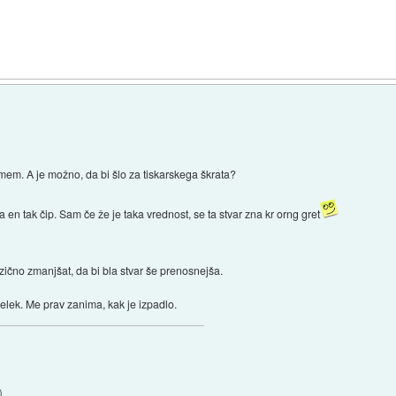
mem. A je možno, da bi šlo za tiskarskega škrata?
 en tak čip. Sam če že je taka vrednost, se ta stvar zna kr orng gret
izično zmanjšat, da bi bla stvar še prenosnejša.
delek. Me prav zanima, kak je izpadlo.
)