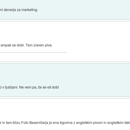
ni denarja za marketing.
a, ampak se dobi. Tam zraven piva.
ki v ljubljani. Ne vem pa, če se eš dobi
ni in tam blizu Foto Beseničarja je ena trgovina z angleškim pivom in angleškim t