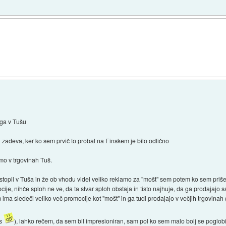
ega v Tušu
 zadeva, ker ko sem prvič to probal na Finskem je bilo odlično
amo v trgovinah Tuš.
vstopil v Tuša in že ob vhodu videl veliko reklamo za "mošt" sem potem ko sem priše
je, nihče sploh ne ve, da ta stvar sploh obstaja in tisto najhuje, da ga prodajajo 
ma sledeči veliko več promocije kot "mošt" in ga tudi prodajajo v večjih trgovinah (t
is
), lahko rečem, da sem bil impresioniran, sam pol ko sem malo bolj se poglobi