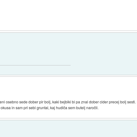
Meni osebno sede dober pir bolj, kaki bejbiki bi pa znal dober cider precej bolj sest
 okusa in sam pri sebi gruntal, kaj hudiča sem butelj naročil.