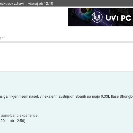
naslednji dve leti
::
včeraj ob 11:37
er"
nas ga nikjer nisem nasel, v nekaterih avstrijskih Sparih pa majo 0,33L flase
Strongb
joy gang-bang experience.
r 2011 ob 12:56
)