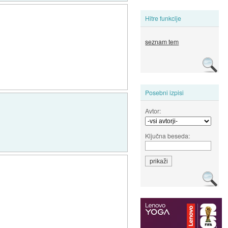
Hitre funkcije
seznam tem
Posebni izpisi
Avtor:
Ključna beseda: