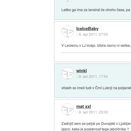
Laško ga ima za lansirat že ohoho časa, pa 
IceIceBaby
::
8. apr 2011, 07:05
V Leclercu v LJ imajo. Izbira ravno ni velik
winkl
::
8. apr 2011, 17:54
včasih so imeli tudi v Črni Luknji na poljans
mat xxl
::
8. apr 2011, 23:02
Zadnjič sem se peljal po Dunajski v Ljublja
jasno, kaka je posebnost tega jabolčnika ?