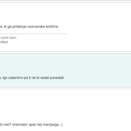
ca, ki ga prideluje neznanske količine.
gs-and-ham:
itted.
, kje natančno pa ti ne bi vedel povedati.
bi mel? (mercator, spar, kej manjsega...)