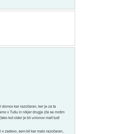
l domov kar razočaran, ker je za ta
samo v Tušu in nikjer drugje (če se motim
ako kot cider je bil unionov malt tudi
l v zadevo, sem bil kar malo razočaran,