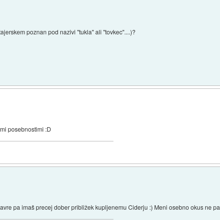
ajerskem poznan pod nazivi "tukla" ali "tovkec"....)?
nimi posebnostimi :D
zavre pa imaš precej dober približek kupljenemu Ciderju :) Meni osebno okus ne pa