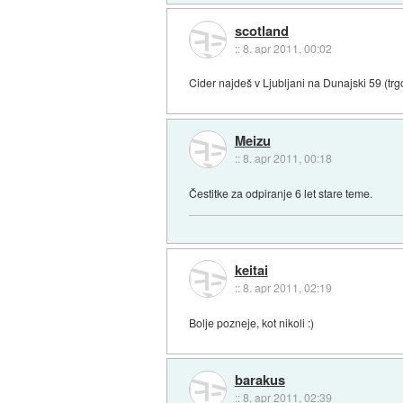
scotland
::
8. apr 2011, 00:02
Cider najdeš v Ljubljani na Dunajski 59 (trg
Meizu
::
8. apr 2011, 00:18
Čestitke za odpiranje 6 let stare teme.
keitai
::
8. apr 2011, 02:19
Bolje pozneje, kot nikoli :)
barakus
::
8. apr 2011, 02:39