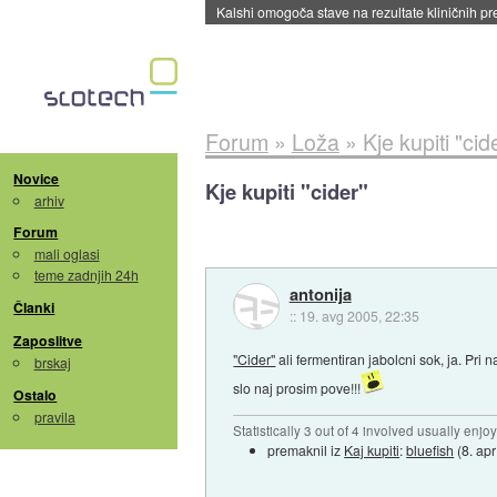
Sandisk že prodal več kot polovico SSD-jev za 
Forum
»
Loža
»
Kje kupiti "cid
Novice
Kje kupiti "cider"
arhiv
Forum
mali oglasi
teme zadnjih 24h
antonija
Članki
::
19. avg 2005, 22:35
Zaposlitve
"Cider"
ali fermentiran jabolcni sok, ja. Pri 
brskaj
slo naj prosim pove!!!
Ostalo
pravila
Statistically 3 out of 4 involved usually en
premaknil iz
Kaj kupiti
:
bluefish
(
8. ap