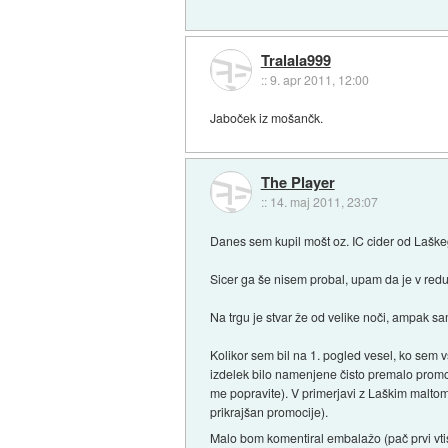
Tralala999
::
9. apr 2011, 12:00
Jaboček iz mošančk.
The Player
::
14. maj 2011, 23:07
Danes sem kupil mošt oz. IC cider od Lašk
Sicer ga še nisem probal, upam da je v redu
Na trgu je stvar že od velike noči, ampak s
Kolikor sem bil na 1. pogled vesel, ko sem 
izdelek bilo namenjene čisto premalo promoci
me popravite). V primerjavi z Laškim maltom i
prikrajšan promocije).
Malo bom komentiral embalažo (pač prvi vt