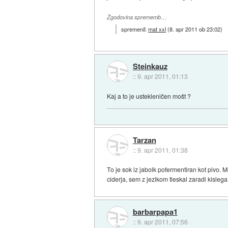
Zgodovina sprememb…
spremenil:
mat xxl
(
8. apr 2011 ob 23:02
)
Steinkauz
::
9. apr 2011, 01:13
Kaj a to je ustekleničen mošt ?
Tarzan
::
9. apr 2011, 01:38
To je sok iz jabolk pofermentiran kot pivo. 
ciderja, sem z jezikom tleskal zaradi kislega
barbarpapa1
::
9. apr 2011, 07:56