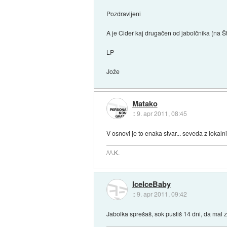
Pozdravljeni
A je Cider kaj drugačen od jabolčnika (na Št
LP
Jože
Matako
::
9. apr 2011, 08:45
V osnovi je to enaka stvar... seveda z lokal
/\/\.K.
IceIceBaby
::
9. apr 2011, 09:42
Jabolka sprešaš, sok pustiš 14 dni, da mal 