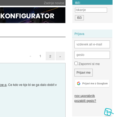
Išči:
Zadnje novice
Prijava
«
1
2
»
Zapomni si me
ow-a
. Ce kdo ve kje bi se ga dalo dobit v
nov uporabnik
pozabili geslo?