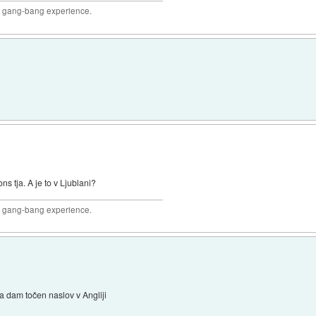
joy gang-bang experience.
s tja. A je to v Ljublani?
joy gang-bang experience.
pa dam točen naslov v Angliji