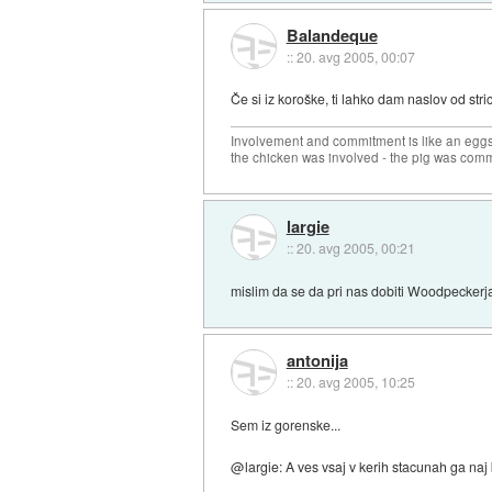
Balandeque
::
20. avg 2005, 00:07
Če si iz koroške, ti lahko dam naslov od stri
Involvement and commitment is like an eg
the chicken was involved - the pig was comm
largie
::
20. avg 2005, 00:21
mislim da se da pri nas dobiti Woodpeckerja
antonija
::
20. avg 2005, 10:25
Sem iz gorenske...
@largie: A ves vsaj v kerih stacunah ga naj 