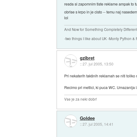
resda si zapomnim tiste reklame ampak to 
obrise s krpo in je cisto -- temu naj nased
lol
And Now for Something Completely Different.
-two things I like about UK -Monty Python & 
gzibret
::
27. jul 2005, 13:50
Pri nekaterih takšnih reklamah se niti toliko
Recimo pri metlici, ki puca WC. Umazanija izg
Vse je za neki dobr!
Goldee
::
27. jul 2005, 14:41