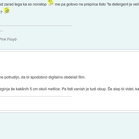
tud zarad tega ka so nonstop
me pa gotovo ne preprica tisto "ta detergent je vel
em?
..
Pink Floyd-
 ne potrudijo, da bi spodobno digitalno obdelali film.
inja še kakšnih 5 cm okoli metlice. Pa tisti vanish je tudi obup. Še slep bi videl, k