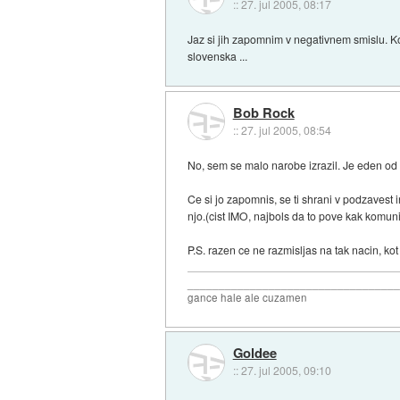
::
27. jul 2005, 08:17
Jaz si jih zapomnim v negativnem smislu. Ko
slovenska ...
Bob Rock
::
27. jul 2005, 08:54
No, sem se malo narobe izrazil. Je eden od c
Ce si jo zapomnis, se ti shrani v podzavest in
njo.(cist IMO, najbols da to pove kak komun
P.S. razen ce ne razmisljas na tak nacin, ko
_________________________________
gance hale ale cuzamen
Goldee
::
27. jul 2005, 09:10