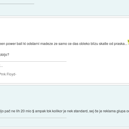
__________________
reen power ball ki odstarni madeze ze samo ce das obleko blizu skatle od praska...
dobijo?
..
Pink Floyd-
jo pač ne lih 20 mio $ ampak tok kolikor je nek standard, sej če je reklama glupa oni 