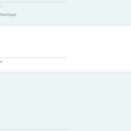
..
Pink Floyd-
2e