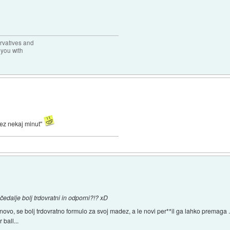
rvatives and
 you with
čez nekaj minut"
čedalje bolj trdovratni in odporni?!? xD
o novo, se bolj trdovratno formulo za svoj madez, a le novi per**il ga lahko premaga
 ball...