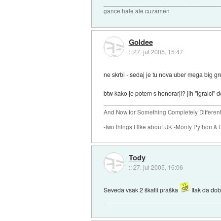
_________________________________
gance hale ale cuzamen
Goldee
::
27. jul 2005, 15:47
ne skrbi - sedaj je tu nova uber mega big g
btw kako je potem s honorarji? jih "igralci" 
And Now for Something Completely Different.
-two things I like about UK -Monty Python & 
Tody
::
27. jul 2005, 16:06
Seveda vsak 2 škatli praška
Itak da dobi