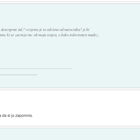
, detergente itd.? verjetno je to odvisno od narocnika? js bi
ame ki se zacnejo na: oh moja srajca, o kako trdovtraten madez,
__________________
a da si jo zapomnis.