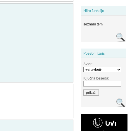
Hitre funkcije
seznam tem
Posebni izpisi
Avtor:
Ključna beseda: