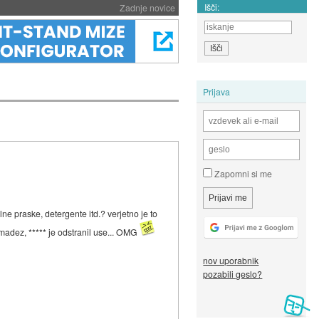
Išči:
Zadnje novice
Prijava
Zapomni si me
ne praske, detergente itd.? verjetno je to
madez, ***** je odstranil use... OMG
nov uporabnik
pozabili geslo?