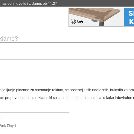
hitela Japonsko
::
danes ob 11:37
eklame?
jo ljudje placano za snemanje reklam, se posebej tistih nadleznih, butastih za pral
om prepovedal use te reklame ki se zacnejo na: oh moja srajca, o kako trdovtraten 
..
Pink Floyd-