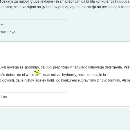
lit oskarje za najbolj glupe reklame - in sm preprican da bi bla konkurenca huuuuda.
 recimo, se navezujem na gzibret-ov primer, zgine umazanija na prvi poteg s skrtack
..
Pink Floyd-
, kaj novega se spomnijo, da ljudi prepričajo v nadvlado njihovega detergenta. Vest
(še dobro, da ni white
), dual active, hydractiv, nova formula in to ...
o govorili, da je njihov izdelek boljši od konkurence, prav tako z novo formulo. Ali 
ščini