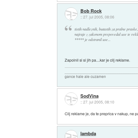
Bob Rock
::
27. jul 2005, 08:06
tistih nadleznih, butastih za pralne praske
najraje z zakonom prepovedal use te rekl
***** je odstranil use...
Zapolnil si si jih pa....kar je cilj reklame.
_________________________________
gance hale ale cuzamen
SodVina
::
27. jul 2005, 08:10
Cilj reklame je, da te preprica v nakup, ne p
lambda