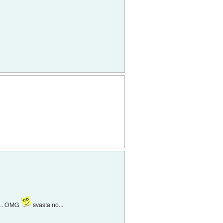
 ... OMG
svasta no...