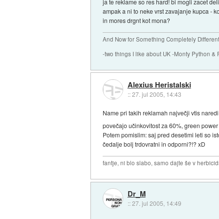
ja te reklame so res hard! bi mogli zacet de
ampak a ni to neke vrst zavajanje kupca - ko
in mores drgnt kot mona?
And Now for Something Completely Different.
-two things I like about UK -Monty Python & 
Alexius Heristalski
::
27. jul 2005, 14:43
Name pri takih reklamah največji vtis naredi
povečajo učinkovitost za 60%, green power 
Potem pomislim: saj pred desetimi leti so ist
čedalje bolj trdovratni in odporni?!? xD
fantje, ni blo slabo, samo dajte še v herbicid
Dr_M
::
27. jul 2005, 14:49