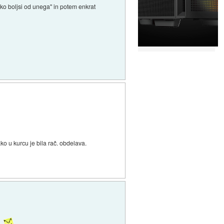
iko boljsi od unega" in potem enkrat
ako u kurcu je bila rač. obdelava.