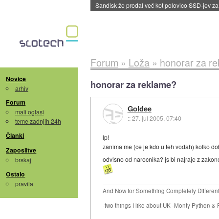
Tajvan in Južna Koreja po izvozu prvikrat pre
Forum
»
Loža
»
honorar za r
Novice
honorar za reklame?
arhiv
Forum
Goldee
mali oglasi
::
27. jul 2005, 07:40
teme zadnjih 24h
Članki
lp!
zanima me (ce je kdo u teh vodah) kolko dobi
Zaposlitve
odvisno od narocnika? js bi najraje z zakon
brskaj
Ostalo
pravila
And Now for Something Completely Different.
-two things I like about UK -Monty Python & 