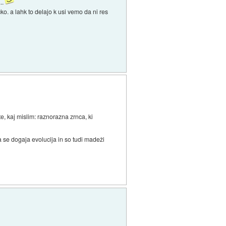
..
o. a lahk to delajo k usi vemo da ni res
e, kaj mislim: raznorazna zrnca, ki
pa se dogaja evolucija in so tudi madeži