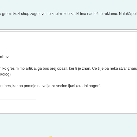
 grem skozi shop zagotovo ne kupim izdelka, ki ima nadležno reklamo. Nalašč poišč
iljev.
 ko gres mimo artikla, ga bos prej opazil, ker ti je znan. Ce ti je pa neka stvar znana,
ikolog)
t nubes, kar pa pomoje ne velja za vecino ljudi (credni nagon)
__________________