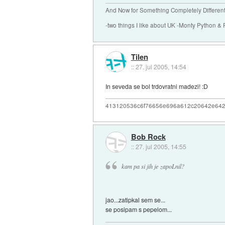
And Now for Something Completely Different.
-two things I like about UK -Monty Python & 
Tilen
::
27. jul 2005, 14:54
In seveda se bol trdovratni madezi! :D
413120536c6f76656e696a612c20642e64
Bob Rock
::
27. jul 2005, 14:55
kam pa si jih je zapoLnil?
jao...zatipkal sem se...
se posipam s pepelom...