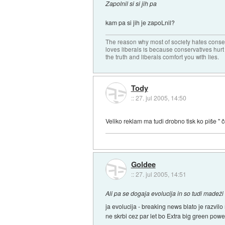
Zapolnil si si jih pa
kam pa si jih je zapoLnil?
The reason why most of society hates conse
loves liberals is because conservatives hurt
the truth and liberals comfort you with lies.
Tody
::
27. jul 2005, 14:50
Veliko reklam ma tudi drobno tisk ko piše " 
Goldee
::
27. jul 2005, 14:51
Ali pa se dogaja evolucija in so tudi madeži 
ja evolucija - breaking news blato je razvil
ne skrbi cez par let bo Extra big green power