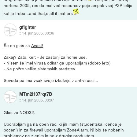
nortona 2005, res da mal več resourcov poje ampak vsaj P2P letijo
kot je treba...and that,s all it matters
gfighter
::
14. jun 2005, 00:36
Še en glas za
Avast!
Zakaj? Zato, ker: - Je zastonj za home use.
- Nisem še imel virusa odkar ga uporabljam (dobro leto)
- Ne požre veliko sistemskih sredstev
Seveda pa ima vsak svoje izkušnje z antivirusci...
MTm2H37rqt7B
::
14. jun 2005, 03:07
Glas za NOD32.
Uporabljam ga na obeh rac. ki jih imam (studentska licenca je
poceni) in za firewall uporabljam ZoneAlarm. Ni blo še nobenih
problemov ne z enim in ne z drugim produktom.