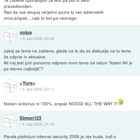
Te zadeve uporabljam ze leto pa pol in sem
prezadovoljen.
Res da vse skupaj verjetno pozre kj vec sistemskih
virov,ampak....raje to kot pa nesnago.
nojus
::
3. sep 2005, 23:09
zakaj se tema ne zaklene, glede na to da so diskusije na to temo
že odprte in aktualne.
Ali naj jest jutri ponovno odprem novo temo na račun "kateri AV je
pa danes najboljši"?
=Yure=
::
3. sep 2005, 23:11
Noben antivirus ni 100%, ampak NOD32 ALL THE WAY !!!
Simon123
::
4. sep 2005, 21:16
Panda platinium internet security 2006 je res huda, tudi s