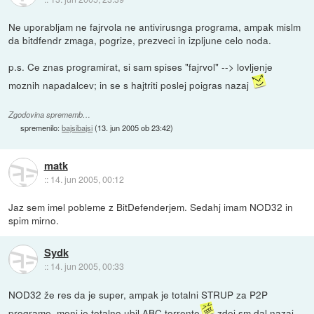
Ne uporabljam ne fajrvola ne antivirusnga programa, ampak mislm
da bitdfendr zmaga, pogrize, prezveci in izpljune celo noda.
p.s. Ce znas programirat, si sam spises "fajrvol" --> lovljenje
moznih napadalcev; in se s hajtriti poslej poigras nazaj
Zgodovina sprememb…
spremenilo:
bajsibajsi
(
13. jun 2005 ob 23:42
)
matk
::
14. jun 2005, 00:12
Jaz sem imel pobleme z BitDefenderjem. Sedahj imam NOD32 in
spim mirno.
Sydk
::
14. jun 2005, 00:33
NOD32 že res da je super, ampak je totalni STRUP za P2P
programe, meni je totalno ubil ABC torrente
zdej sm dal nazaj