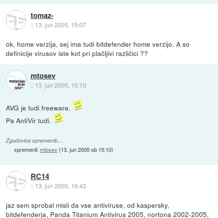
tomaz-
::
13. jun 2005, 15:07
ok, home verzija, sej ima tudi bitdefender home verzijo. A so
definicije virusov iste kot pri plačljivi različici ??
mtosev
::
13. jun 2005, 15:10
AVG je tudi freeware.
Pa AntiVir tudi.
Zgodovina sprememb…
spremenil:
mtosev
(
13. jun 2005 ob 15:10
)
RC14
::
13. jun 2005, 16:43
jaz sem sprobal misli da vse antiviruse, od kaspersky,
bitdefenderja, Panda Titanium Antivirus 2005, nortona 2002-2005,