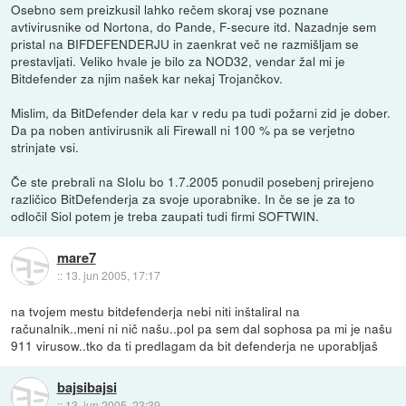
Osebno sem preizkusil lahko rečem skoraj vse poznane
avtivirusnike od Nortona, do Pande, F-secure itd. Nazadnje sem
pristal na BIFDEFENDERJU in zaenkrat več ne razmišljam se
prestavljati. Veliko hvale je bilo za NOD32, vendar žal mi je
Bitdefender za njim našek kar nekaj Trojančkov.
Mislim, da BitDefender dela kar v redu pa tudi požarni zid je dober.
Da pa noben antivirusnik ali Firewall ni 100 % pa se verjetno
strinjate vsi.
Če ste prebrali na SIolu bo 1.7.2005 ponudil posebenj prirejeno
različico BitDefenderja za svoje uporabnike. In če se je za to
odločil Siol potem je treba zaupati tudi firmi SOFTWIN.
mare7
::
13. jun 2005, 17:17
na tvojem mestu bitdefenderja nebi niti inštaliral na
računalnik..meni ni nič našu..pol pa sem dal sophosa pa mi je našu
911 virusow..tko da ti predlagam da bit defenderja ne uporabljaš
bajsibajsi
::
13. jun 2005, 23:39