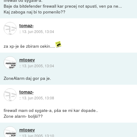
Baje da bitdefender firewall kar precej not spusti, ven pa ne...
Kaj zaboga naj bi to pomenilo??
tomaz-
::
13. jun 2005, 13:04
za xp-je še zbiram cekin....
mtosev
::
13. jun 2005, 13:04
ZoneAlarm daj gor pa je.
tomaz-
::
13. jun 2005, 13:08
firewall mam od sygate-a, pša se mi kar dopade..
Zone alarm- boljši??
mtosev
::
13. jun 2005, 13:10