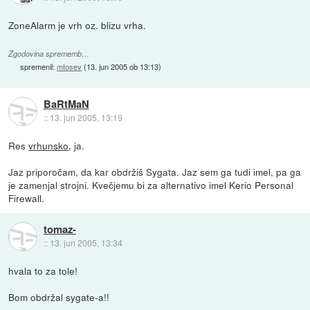
ZoneAlarm je vrh oz. blizu vrha.
Zgodovina sprememb…
spremenil:
mtosev
(
13. jun 2005 ob 13:13
)
BaRtMaN
::
13. jun 2005, 13:19
Res
vrhunsko
, ja.
Jaz priporočam, da kar obdržiš Sygata. Jaz sem ga tudi imel, pa ga
je zamenjal strojni. Kvečjemu bi za alternativo imel Kerio Personal
Firewall.
tomaz-
::
13. jun 2005, 13:34
hvala to za tole!
Bom obdržal sygate-a!!