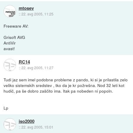
mtosev
::
22. avg 2005, 11:25
Freeware AV:
Grisoft AVG
AntiVir
avast!
RC14
::
22. avg 2005, 11:27
Tudi jaz sem imel podobne probleme z pando, ki si je prilastila zelo
veliko sistemskih sredstev , tko da je kr požrešna. Nod 32 leti kot
hudič, pa še dobro zaščito ima. Itak pa nobeden ni popoln.
Lp
iso2000
::
22. avg 2005, 15:01