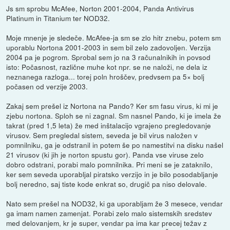
Js sm sprobu McAfee, Norton 2001-2004, Panda Antivirus
Platinum in Titanium ter NOD32.
Moje mnenje je sledeče. McAfee-ja sm se zlo hitr znebu, potem sm
uporablu Nortona 2001-2003 in sem bil zelo zadovoljen. Verzija
2004 pa je pogrom. Sprobal sem jo na 3 računalnikih in povsod
isto: Počasnost, različne muhe kot npr. se ne naloži, ne dela iz
neznanega razloga... torej poln hroščev, predvsem pa 5× bolj
počasen od verzije 2003.
Zakaj sem prešel iz Nortona na Pando? Ker sm fasu virus, ki mi je
zjebu nortona. Sploh se ni zagnal. Sm nasnel Pando, ki je imela že
takrat (pred 1,5 leta) že med inštalacijo vgrajeno pregledovanje
virusov. Sem pregledal sistem, seveda je bil virus naložen v
pomnilniku, ga je odstranil in potem še po namestitvi na disku našel
21 virusov (ki jih je norton spustu gor). Panda vse viruse zelo
dobro odstrani, porabi malo pomnilnika. Pri meni se je zataknilo,
ker sem seveda uporabljal piratsko verzijo in je bilo posodabljanje
bolj neredno, saj tiste kode enkrat so, drugič pa niso delovale.
Nato sem prešel na NOD32, ki ga uporabljam že 3 mesece, vendar
ga imam namen zamenjat. Porabi zelo malo sistemskih sredstev
med delovanjem, kr je super, vendar pa ima kar precej težav z