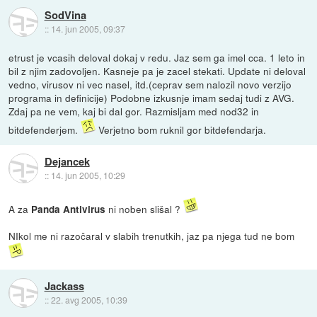
SodVina
::
14. jun 2005, 09:37
etrust je vcasih deloval dokaj v redu. Jaz sem ga imel cca. 1 leto in
bil z njim zadovoljen. Kasneje pa je zacel stekati. Update ni deloval
vedno, virusov ni vec nasel, itd.(ceprav sem nalozil novo verzijo
programa in definicije) Podobne izkusnje imam sedaj tudi z AVG.
Zdaj pa ne vem, kaj bi dal gor. Razmisljam med nod32 in
bitdefenderjem.
Verjetno bom ruknil gor bitdefendarja.
Dejancek
::
14. jun 2005, 10:29
A za
ni noben slišal ?
Panda Antivirus
NIkol me ni razočaral v slabih trenutkih, jaz pa njega tud ne bom
Jackass
::
22. avg 2005, 10:39