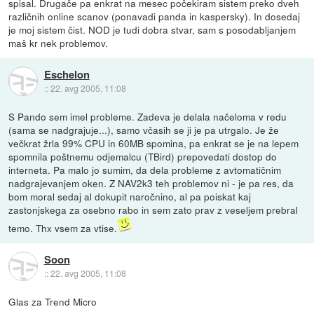
spisal. Drugače pa enkrat na mesec počekiram sistem preko dveh
različnih online scanov (ponavadi panda in kaspersky). In dosedaj
je moj sistem čist. NOD je tudi dobra stvar, sam s posodabljanjem
maš kr nek problemov.
Eschelon
::
22. avg 2005, 11:08
S Pando sem imel probleme. Zadeva je delala načeloma v redu
(sama se nadgrajuje...), samo včasih se ji je pa utrgalo. Je že
večkrat žrla 99% CPU in 60MB spomina, pa enkrat se je na lepem
spomnila poštnemu odjemalcu (TBird) prepovedati dostop do
interneta. Pa malo jo sumim, da dela probleme z avtomatičnim
nadgrajevanjem oken. Z NAV2k3 teh problemov ni - je pa res, da
bom moral sedaj al dokupit naročnino, al pa poiskat kaj
zastonjskega za osebno rabo in sem zato prav z veseljem prebral
temo. Thx vsem za vtise.
Soon
::
22. avg 2005, 11:08
Glas za Trend Micro