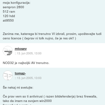
moja konfiguracija:
sempron 2800
512 ram
120 hdd
ati9550
Zanima me, katerega bi trenutno VI izbrali, prosim, upoštevajte tudi
ceno licence ( čeprav ni tolk nujno, če je res ok!! )
mtosev
::
13. jun 2005, 13:00
NOD32 je najboljši AV trenutno.
tomaz-
::
13. jun 2005, 13:03
Še nekaj mi svetujte:
Če prav vem so ti antivirusi ( razen bitdefenderja) brez firewalla,
tako da imam na svojem win2000
firewall od sygate-a.