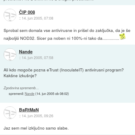
ČIP 008
::
14. jun 2005, 07:08
Sprobal sem domala vse antivirusne in prišel do zaključka, da je še
najboljši NOD32. Sicer pa noben ni 100%-ni tako da..............
Nande
::
14. jun 2005, 07:58
Ali kdo mogoče pozna eTrust (InoculateIT) antivirusni program?
Kakšne izkušnje?
Zgodovina sprememb…
spremenil:
Nande
(
14. jun 2005 ob 08:02
)
BaRtMaN
::
14. jun 2005, 09:26
Jaz sem mel izključno samo slabe.