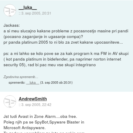
__luka__
::
3. sep 2005, 20:31
Jackass:
a si meu slucajno kaksne probleme z pocasnostjo masine pri pandi
(pocasno zaganjanje in ugasanje compa)?
pr panda platinum 2005 to ni blo za zvet kaksne upocasniteve...
ps: a mi lahko se kdo pove se za kak program k ma FW in AV skupi
( kot panda platinum in bidefender, pa naprimer norton internet
security 05), rad bi pac meu vse skupi integrirano
Zgodovina sprememb…
spremenilo:
__luka__
(
3. sep 2005 ob 20:31
)
AndrewSmith
::
3. sep 2005, 22:42
Jst tudi Avast in Zone Alarm....oba free.
Poleg njih pa se SpyBot,Spyware Blaster in
Microsoft Antispyware.