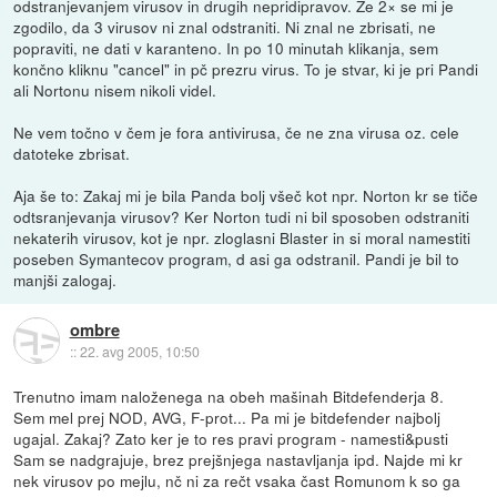
odstranjevanjem virusov in drugih nepridipravov. Že 2× se mi je
zgodilo, da 3 virusov ni znal odstraniti. Ni znal ne zbrisati, ne
popraviti, ne dati v karanteno. In po 10 minutah klikanja, sem
končno kliknu "cancel" in pč prezru virus. To je stvar, ki je pri Pandi
ali Nortonu nisem nikoli videl.
Ne vem točno v čem je fora antivirusa, če ne zna virusa oz. cele
datoteke zbrisat.
Aja še to: Zakaj mi je bila Panda bolj všeč kot npr. Norton kr se tiče
odtsranjevanja virusov? Ker Norton tudi ni bil sposoben odstraniti
nekaterih virusov, kot je npr. zloglasni Blaster in si moral namestiti
poseben Symantecov program, d asi ga odstranil. Pandi je bil to
manjši zalogaj.
ombre
::
22. avg 2005, 10:50
Trenutno imam naloženega na obeh mašinah Bitdefenderja 8.
Sem mel prej NOD, AVG, F-prot... Pa mi je bitdefender najbolj
ugajal. Zakaj? Zato ker je to res pravi program - namesti&pusti
Sam se nadgrajuje, brez prejšnjega nastavljanja ipd. Najde mi kr
nek virusov po mejlu, nč ni za rečt vsaka čast Romunom k so ga