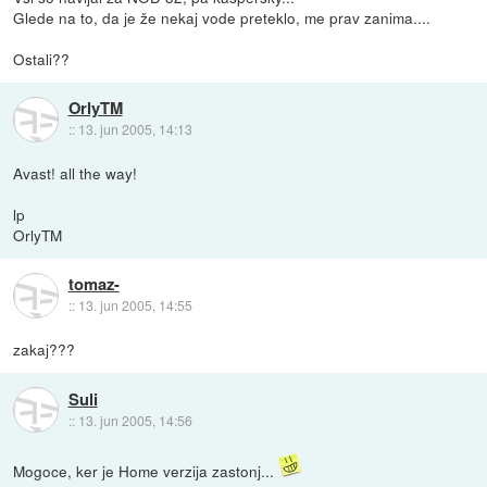
Glede na to, da je že nekaj vode preteklo, me prav zanima....
Ostali??
OrlyTM
::
13. jun 2005, 14:13
Avast! all the way!
lp
OrlyTM
tomaz-
::
13. jun 2005, 14:55
zakaj???
Suli
::
13. jun 2005, 14:56
Mogoce, ker je Home verzija zastonj...