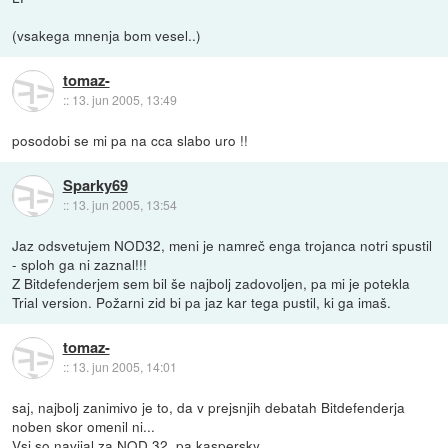
(vsakega mnenja bom vesel..)
tomaz-
::
13. jun 2005, 13:49
posodobi se mi pa na cca slabo uro !!
Sparky69
::
13. jun 2005, 13:54
Jaz odsvetujem NOD32, meni je namreč enga trojanca notri spustil
- sploh ga ni zaznal!!!
Z Bitdefenderjem sem bil še najbolj zadovoljen, pa mi je potekla
Trial version. Požarni zid bi pa jaz kar tega pustil, ki ga imaš.
tomaz-
::
13. jun 2005, 14:01
saj, najbolj zanimivo je to, da v prejsnjih debatah Bitdefenderja
noben skor omenil ni...
Vsi so navijal za NOD 32, pa kaspersky...