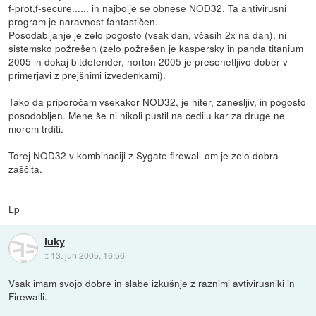
f-prot,f-secure...... in najbolje se obnese NOD32. Ta antivirusni
program je naravnost fantastičen.
Posodabljanje je zelo pogosto (vsak dan, včasih 2x na dan), ni
sistemsko požrešen (zelo požrešen je kaspersky in panda titanium
2005 in dokaj bitdefender, norton 2005 je presenetljivo dober v
primerjavi z prejšnimi izvedenkami).
Tako da priporočam vsekakor NOD32, je hiter, zanesljiv, in pogosto
posodobljen. Mene še ni nikoli pustil na cedilu kar za druge ne
morem trditi.
Torej NOD32 v kombinaciji z Sygate firewall-om je zelo dobra
zaščita.
Lp
luky
::
13. jun 2005, 16:56
Vsak imam svojo dobre in slabe izkušnje z raznimi avtivirusniki in
Firewalli.