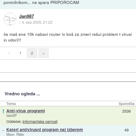
pomnilnikom... ne spara PRIPOROCAM
Jan987
::
4. sep 2005, 21:22
če maš ene 10k nabavi router in boš za zmeri rešui problem t virusi
in vdori!!!
«
1
2
»
Vredno ogleda ...
Tema
Sporočila
!
Anti-virus programi
2536
falotXP
Oddelek:
Informacijska varnost
»
Kateri antivirusni program naj izberem
49
Moon_Rider