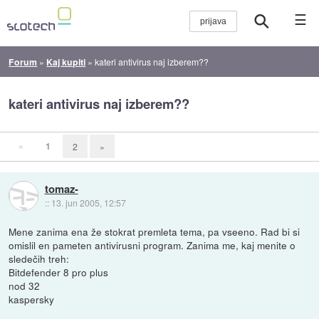
☰
Forum
»
Kaj kupiti
»
kateri antivirus naj izberem??
kateri antivirus naj izberem??
«
1
2
»
tomaz-
::
13. jun 2005, 12:57
Mene zanima ena že stokrat premleta tema, pa vseeno. Rad bi si
omislil en pameten antivirusni program. Zanima me, kaj menite o
sledečih treh:
Bitdefender 8 pro plus
nod 32
kaspersky