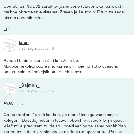
Uporabljam NOD32 zaradi prijazne cene (študentska različica) in
majhne obremenitve sistema. Zraven je še strojni FW in za sedaj
nimam nobenih težav.
LP
lalan
::
23. avg 2005, 07:43
Panda titanium licenca štiri leta že in bp.
Mogoče nekoliko požrešna, kar se pri mojemu 1.3 procesorju
pozna malo, pri novejših pa se nebi smelo.
_Sajmon_
::
23. avg 2005, 07:55
AVAST in .
Ga uporabljam že več kot leto, pa nameščam ga vsem mojim
kolegom. Dosedaj nobenih težav, nobenih virusov, ki bi jih spustil.
Všeč mi je predvsem to, da so updejti večinoma samo par kb/dan,
kar pomeni, da ni problemov za modemske uporabnike. Pa ima