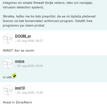
integriran en simple firewall (bolje rečeno, tako oni navajajo,
intrusion detection system).
Skratka, težko me bo kdo prepričal, da se mi izplača plačevati
licenco za kak komercialen antivirusni program. Ostalih free
programov pa nisem probal.
DOOM_er
::
23. avg 2005, 08:27
AVAST. Ker se cenim
nojus
::
23. avg 2005, 09:33
ni vidt
jest10
::
23. avg 2005, 10:30
Avast in ZoneAlarm