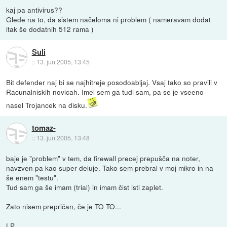
kaj pa antivirus??
Glede na to, da sistem načeloma ni problem ( nameravam dodat
itak še dodatnih 512 rama )
Suli
::
13. jun 2005, 13:45
Bit defender naj bi se najhitreje posodoabljaj. Vsaj tako so pravili v
Racunalniskih novicah. Imel sem ga tudi sam, pa se je vseeno
nasel Trojancek na disku.
tomaz-
::
13. jun 2005, 13:48
baje je "problem" v tem, da firewall precej prepušča na noter,
navzven pa kao super deluje. Tako sem prebral v moj mikro in na
še enem "testu".
Tud sam ga še imam (trial) in imam čist isti zaplet.
Zato nisem prepričan, če je TO TO...
LP