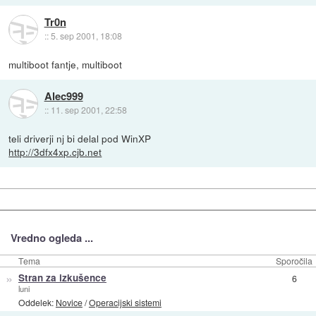
Tr0n
::
5. sep 2001, 18:08
multiboot fantje, multiboot
Alec999
::
11. sep 2001, 22:58
teli driverji nj bi delal pod WinXP
http://3dfx4xp.cjb.net
Vredno ogleda ...
Tema
Sporočila
»
Stran za izkušence
6
luni
Oddelek:
Novice
/
Operacijski sistemi