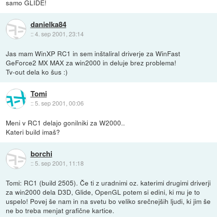
samo GLIDE!
danielka84
::
4. sep 2001, 23:14
Jas mam WinXP RC1 in sem inštaliral driverje za WinFast
GeForce2 MX MAX za win2000 in deluje brez problema!
Tv-out dela ko šus :)
Tomi
::
5. sep 2001, 00:06
Meni v RC1 delajo gonilniki za W2000..
Kateri build imaš?
borchi
::
5. sep 2001, 11:18
Tomi: RC1 (build 2505). Če ti z uradnimi oz. katerimi drugimi driverji
za win2000 dela D3D, Glide, OpenGL potem si edini, ki mu je to
uspelo! Povej še nam in na svetu bo veliko srečnejših ljudi, ki jim še
ne bo treba menjat grafične kartice.