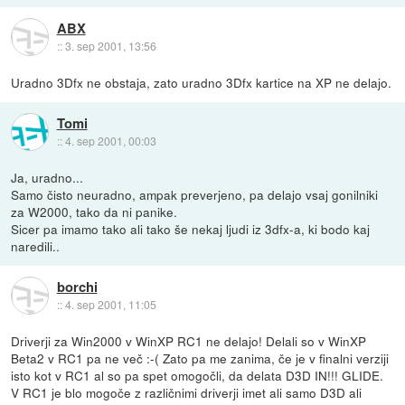
ABX
::
3. sep 2001, 13:56
Uradno 3Dfx ne obstaja, zato uradno 3Dfx kartice na XP ne delajo.
Tomi
::
4. sep 2001, 00:03
Ja, uradno...
Samo čisto neuradno, ampak preverjeno, pa delajo vsaj gonilniki
za W2000, tako da ni panike.
Sicer pa imamo tako ali tako še nekaj ljudi iz 3dfx-a, ki bodo kaj
naredili..
borchi
::
4. sep 2001, 11:05
Driverji za Win2000 v WinXP RC1 ne delajo! Delali so v WinXP
Beta2 v RC1 pa ne več :-( Zato pa me zanima, če je v finalni verziji
isto kot v RC1 al so pa spet omogočli, da delata D3D IN!!! GLIDE.
V RC1 je blo mogoče z različnimi driverji imet ali samo D3D ali