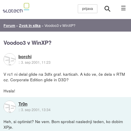
☰
Forum
»
Zvok in slika
»
Voodoo3 v WinXP?
Voodoo3 v WinXP?
borchi
::
3. sep 2001, 11:23
V rc1 ni delal glide na 3dfx graf. karticah. A kdo ve, če dela v RTM
oz. Corporate Edition glide in D3D?
Hvala!
Tr0n
::
3. sep 2001, 13:34
Heh, si optimist? Ne vem. Bom sprobal naslednji teden, ko dobim
XPje.