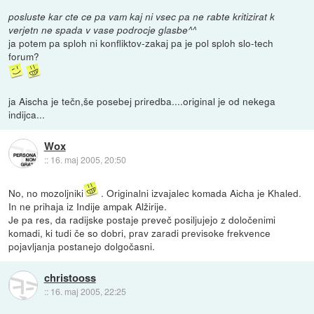
posluste kar cte ce pa vam kaj ni vsec pa ne rabte kritizirat k
verjetn ne spada v vase podrocje glasbe^^
ja potem pa sploh ni konfliktov-zakaj pa je pol sploh slo-tech
forum?
ja Aischa je tečn,še posebej priredba....original je od nekega
indijca...
Wox
::
16. maj 2005, 20:50
No, no mozoljniki
. Originalni izvajalec komada Aicha je Khaled.
In ne prihaja iz Indije ampak Alžirije.
Je pa res, da radijske postaje preveč posiljujejo z določenimi
komadi, ki tudi če so dobri, prav zaradi previsoke frekvence
pojavljanja postanejo dolgočasni.
christooss
::
16. maj 2005, 22:25