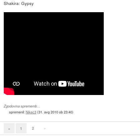
Shakira: Gypsy
Zgodovina sprememb…
spremenil:
Nikec3
(
31. avg 2010 ob 23:40
)
2
»
«
1