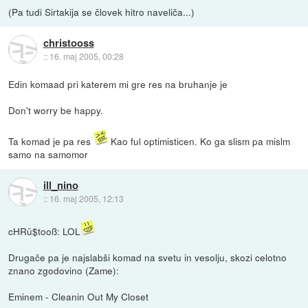
(Pa tudi Sirtakija se človek hitro naveliča...)
christooss
::
16. maj 2005, 00:28
Edin komaad pri katerem mi gre res na bruhanje je
Don't worry be happy.
Ta komad je pa res
Kao ful optimisticen. Ko ga slism pa mislm
samo na samomor
ill_nino
::
16. maj 2005, 12:13
cHRü$tooß: LOL
Drugače pa je najslabši komad na svetu in vesolju, skozi celotno
znano zgodovino (Zame):
Eminem - Cleanin Out My Closet