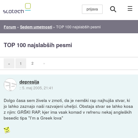
☰
Forum
»
Sedem umetnosti
»
TOP 100 najslabših pesmi
TOP 100 najslabših pesmi
2
»
«
1
depresija
::
5. maj 2005, 21:41
Dolgo časa sem živela v zmoti, da je nemški rap najhujša stvar, ki
jo lahko zaznajo naši razvajeni uheljci. Obstaja stvar se lahko kosa
z njim: GRŠKI RAP, kjer ima vsak komad v refrenu nekaj angleških
besedic tipa "I'm a Greek lova"