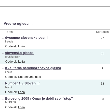
Vredno ogleda ...
Tema
Sporočila
»
dvoumne slovenske pesmi
77
freesty
Oddelek:
Loža
»
slovenska glasba
55
gruntfürmich
Oddelek:
Loža
»
Kvalitetna narodnozabavna glasba
7
zcetrt
Oddelek:
Sedem umetnosti
»
Number 1 v Sloveniji!
58
Matek
Oddelek:
Loža
»
Eurosong 2005 / Omar je dobil svoj "stop"
93
MEDENA
Oddelek:
Loža