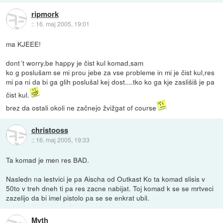
ripmork
::
16. maj 2005, 19:01
ma KJEEE!
dont´t worry,be happy je čist kul komad,sam
ko g poslušam se mi prou jebe za vse probleme in mi je čist kul,res
mi pa ni da bi ga glih poslušal kej dost....tko ko ga kje zaslišiš je pa
čist kul.
brez da ostali okoli ne začnejo žvižgat of course
christooss
::
16. maj 2005, 19:33
Ta komad je men res BAD.
Nasledn na lestvici je pa Aischa od Outkast Ko ta komad slisis v
50to v treh dneh ti pa res zacne nabijat. Toj komad k se se mrtveci
zazelijo da bi imel pistolo pa se se enkrat ubil.
Myth