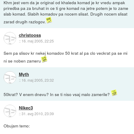
Khm jest vem da je original od khaleda komad je kr vredu ampak
priredba pa za bruhat in ce ti gre komad na jetre potem je to zame
slab komad. Slabih komadov pa nocem slisat. Drugih nocem slisat
zarad drugih razlogov.
christooss
::
16. maj 2005, 22:25
Sem pa slisov kr nekej komadov 50 krat al pa clo veckrat pa se mi
ni se noben zameru
Myth
::
16. maj 2005, 23:32
50krat? V enem dnevu? In se ti niso vsaj malo zamerile?
Nikec3
::
31. avg 2010, 23:39
Obujam temo: