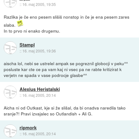
::
16. maj 2005, 19:35
Razlika je če eno pesem slišiš nonstop in če je ena pesem zares
slaba.
In to prvo ni enako drugemu.
Stampl
::
16. maj 2005, 19:36
aischa lol, nebi se ustrelel ampak se pogreznil globocji v peku^^
posluste kar cte ce pa vam kaj ni vsec pa ne rabte kritizirat k
verjetn ne spada v vase podrocje glasbe^^
Alexius Heristalski
::
16. maj 2005, 20:14
Aicha ni od Outkast, kje si že slišal, da bi onadva naredila tako
sranje?! Pravi izvajalec so Outlandish + Ali G.
ripmork
::
16. maj 2005, 20:14