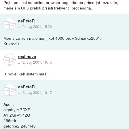
Pejte pol mal na online browser pogledat pa primerjat rezultate,
mene sm GF3 prehiti pri isti frekvenci procesorja.
asPeteR
::
12. avg 2001, 15:30
Men vrže ven malo manj kot 4000 pik v 3dmarku2001.
Kr vredu.
malinavc
::
12. avg 2001, 19:45
ja povej kak sistem maš...
asPeteR
::
13. avg 2001, 10:17
Aja,...
gigabyte 7DXR
A1,2G@1,42G
256ddr
geforce2 240/440