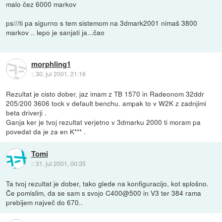
malo čez 6000 markov
ps///ti pa sigurno s tem sistemom na 3dmark2001 nimaš 3800
markov .. lepo je sanjati ja...čao
morphling1
::
30. jul 2001, 21:16
Rezultat je cisto dober, jaz imam z TB 1570 in Radeonom 32ddr
205/200 3606 tock v default benchu. ampak to v W2K z zadnjimi
beta driverji .
Ganja ker je tvoj rezultat verjetno v 3dmarku 2000 ti moram pa
povedat da je za en K*** .
Tomi
::
31. jul 2001, 00:35
Ta tvoj rezultat je dober, tako glede na konfiguracijo, kot splošno.
Če pomislim, da se sam s svojo C400@500 in V3 ter 384 rama
prebijem največ do 670..