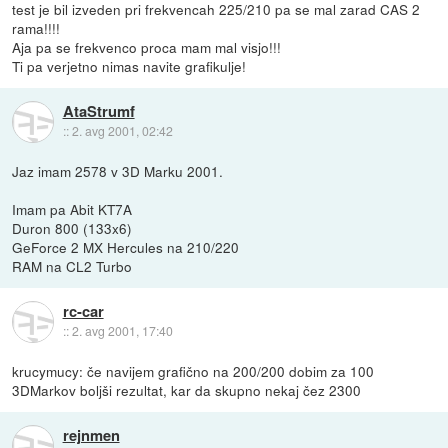
test je bil izveden pri frekvencah 225/210 pa se mal zarad CAS 2
rama!!!!
Aja pa se frekvenco proca mam mal visjo!!!
Ti pa verjetno nimas navite grafikulje!
AtaStrumf
::
2. avg 2001, 02:42
Jaz imam 2578 v 3D Marku 2001.
Imam pa Abit KT7A
Duron 800 (133x6)
GeForce 2 MX Hercules na 210/220
RAM na CL2 Turbo
rc-car
::
2. avg 2001, 17:40
krucymucy: če navijem grafično na 200/200 dobim za 100
3DMarkov boljši rezultat, kar da skupno nekaj čez 2300
rejnmen