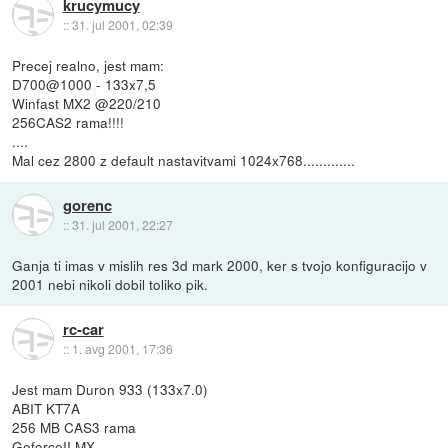
krucymucy
::
31. jul 2001, 02:39
Precej realno, jest mam:
D700@1000 - 133x7,5
Winfast MX2 @220/210
256CAS2 rama!!!!
....
Mal cez 2800 z default nastavitvami 1024x768.............
gorenc
::
31. jul 2001, 22:27
Ganja ti imas v mislih res 3d mark 2000, ker s tvojo konfiguracijo v
2001 nebi nikoli dobil toliko pik.
rc-car
::
1. avg 2001, 17:36
Jest mam Duron 933 (133x7.0)
ABIT KT7A
256 MB CAS3 rama
GeforceII MX