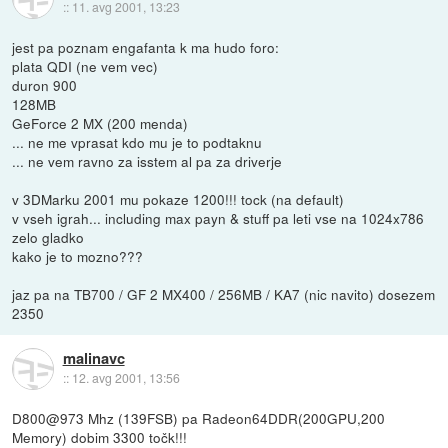
::
11. avg 2001, 13:23
jest pa poznam engafanta k ma hudo foro:
plata QDI (ne vem vec)
duron 900
128MB
GeForce 2 MX (200 menda)
... ne me vprasat kdo mu je to podtaknu
... ne vem ravno za isstem al pa za driverje
v 3DMarku 2001 mu pokaze 1200!!! tock (na default)
v vseh igrah... including max payn & stuff pa leti vse na 1024x786
zelo gladko
kako je to mozno???
jaz pa na TB700 / GF 2 MX400 / 256MB / KA7 (nic navito) dosezem
2350
malinavc
::
12. avg 2001, 13:56
D800@973 Mhz (139FSB) pa Radeon64DDR(200GPU,200
Memory) dobim 3300 točk!!!