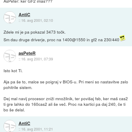
AsPeter: ker GF2 imas???
AntiC
::
16. avg 2001, 02:10
Zdele mi je pa pokazal 3473 točk.
Sm dau druge driverje, proc na 1400@1550 in gf2 na 230/440
asPeteR
::
16. avg 2001, 07:39
Isto kot Ti.
Aja pa še to, malce se poigraj v BIOS-u. Pri meni so nastavitve zelo
pohitrile sistem.
Dej mal navij procesor zniži množilnik, ter povišaj fsb, ker maš cas2
ti gre lahko do 160cas2 ali še več. Proc na kartici pa daj 240, če ti
bo še delal.
AntiC
::
16. avg 2001, 11:21