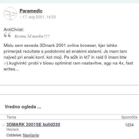
Paramedic
::
17. avg 2001, 14:03
AntiChrist:
Kermu 3d marku???
Mislu sem seveda 3Dmark 2001 online browser, kjer lahko
primerjaš rezultate s podobnimi ali enakimi sistemi. Js mam tam
največ pri enaki konf. kot moji. Pa w2k in kt7 in raid 0 imam btw
:-).kuglvinkl: probi v biosu optimirat ram nastavitve, agp na 4x, fast
writes...
Vredno ogleda ...
Tema
Sporočila
»
3DMARK 2001SE build330
1224
HeiJack
Oddelek:
Navijanje