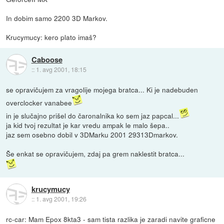
In dobim samo 2200 3D Markov.
Krucymucy: kero plato imaš?
Caboose
::
1. avg 2001, 18:15
se opravičujem za vragolije mojega bratca... Ki je nadebuden
overclocker vanabee
in je slučajno prišel do čaronalnika ko sem jaz papcal...
ja kid tvoj rezultat je kar vredu ampak le malo šepa..
jaz sem osebno dobil v 3DMarku 2001 29313Dmarkov.
Še enkat se opravičujem, zdaj pa grem naklestit bratca...
krucymucy
::
1. avg 2001, 19:26
rc-car: Mam Epox 8kta3 - sam tista razlika je zaradi navite graficne