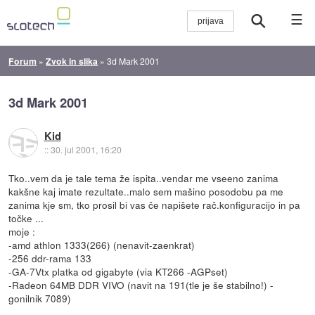
☰
Forum
»
Zvok in slika
»
3d Mark 2001
3d Mark 2001
Kid
::
30. jul 2001, 16:20
Tko..vem da je tale tema že ispita..vendar me vseeno zanima
kakšne kaj imate rezultate..malo sem mašino posodobu pa me
zanima kje sm, tko prosil bi vas če napišete rač.konfiguracijo in pa
točke ...
moje :
-amd athlon 1333(266) (nenavit-zaenkrat)
-256 ddr-rama 133
-GA-7Vtx platka od gigabyte (via KT266 -AGPset)
-Radeon 64MB DDR VIVO (navit na 191(tle je še stabilno!) -
gonilnik 7089)