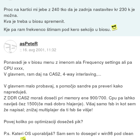
Proc na kartici mi jebe z 240 tko da je zadnja nastavitev kr 230 k je
možna.
Kva je treba u biosu spremenit.
Kje pa ram frekvenco štimam pod kero sekcijo u biosu.
asPeteR
::
16. avg 2001, 11:32
Ponavadi je v biosu menu z imenom ala Frequency settings ali pa
CPU xxxx,
V glavnem, ram daj na CAS2, 4-way interlaving,...
V glavnem malo probavaj, s pomočjo sandre pa preveri kako
napreduješ.
Z DDR CAS2 moraš doseči pri memory ene 900/700. Cpu pa lahko
naviješ čez 1500(če maš dobro hlajenje). Višaj samo fsb in kot sem
že napisal; znižaj multiplajer da ti fsb še višje!
Povej koliko po optimizaciji dosežeš pik?
P.s. Kateri OS uporabljaš? Sam sem to dosegel v win98 pod clean