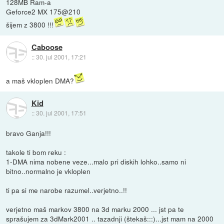
128MB Ram-a
Geforce2 MX 175@210
šijem z 3800 !!!
Caboose
::
30. jul 2001, 17:21
a maš vkloplen DMA?
Kid
::
30. jul 2001, 17:51
bravo Ganja!!!
takole ti bom reku :
1-DMA nima nobene veze...malo pri diskih lohko..samo ni
bitno..normalno je vkloplen
ti pa si me narobe razumel..verjetno..!!
verjetno maš markov 3800 na 3d marku 2000 ... jst pa te
sprašujem za 3dMark2001 .. tazadnji (štekaš:::)...jst mam na 2000