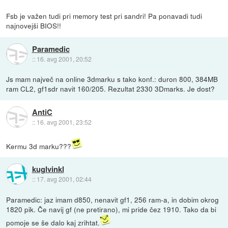
Fsb je važen tudi pri memory test pri sandri! Pa ponavadi tudi
najnovejši BIOS!!
Paramedic
::
16. avg 2001, 20:52
Js mam največ na online 3dmarku s tako konf.: duron 800, 384MB
ram CL2, gf1sdr navit 160/205. Rezultat 2330 3Dmarks. Je dost?
AntiC
::
16. avg 2001, 23:52
Kermu 3d marku???
kuglvinkl
::
17. avg 2001, 02:44
Paramedic: jaz imam d850, nenavit gf1, 256 ram-a, in dobim okrog
1820 pik. Če navij gf (ne pretirano), mi pride čez 1910. Tako da bi
pomoje se še dalo kaj zrihtat.