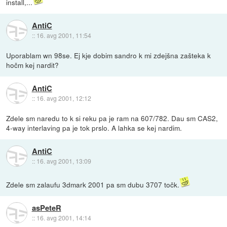
install,...
AntiC
::
16. avg 2001, 11:54
Uporablam wn 98se. Ej kje dobim sandro k mi zdejšna zašteka k
hočm kej nardit?
AntiC
::
16. avg 2001, 12:12
Zdele sm naredu to k si reku pa je ram na 607/782. Dau sm CAS2,
4-way interlaving pa je tok prslo. A lahka se kej nardim.
AntiC
::
16. avg 2001, 13:09
Zdele sm zalaufu 3dmark 2001 pa sm dubu 3707 točk.
asPeteR
::
16. avg 2001, 14:14