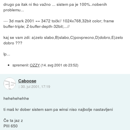
drugo pa itak ni tko važno ... sistem pa je 100%..nobenih
problemu...
--- 3d mark 2001 == 3472 točk// 1024x768,32bit color; frame
buffer-triple; Z-buffer-depth-32bit;...//
kaj se vam zdi: a)zelo slabo,B)slabo,C)povprecno,D)dobro,E)zelo
dobro ???
lp...
spremenil:
OZZY
(
14. avg 2001 ob 23:52
)
Caboose
::
30. jul 2001, 17:19
hehehehehhe
ti maš kr dober sistem sam pa winsi niso najbolje nastavljeni
Če ta jaz z
PIII 650