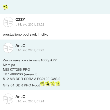
OZZY
::
14. avg 2001, 23:52
prestavljeno pod zvok in sliko
AntiC
::
16. avg 2001, 01:23
Zakva men pokaže sam 1800pik??
Mam pa
MSI K7T266 PRO
TB 1400/266 (nenavit)
512 MB DDR SDRAM PC2100 CAS 2
GF2 64 DDR PRO tvout
AntiC
::
16. avg 2001, 01:24