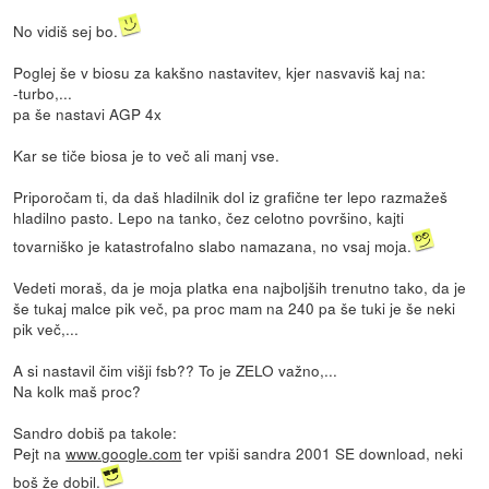
No vidiš sej bo.
Poglej še v biosu za kakšno nastavitev, kjer nasvaviš kaj na:
-turbo,...
pa še nastavi AGP 4x
Kar se tiče biosa je to več ali manj vse.
Priporočam ti, da daš hladilnik dol iz grafične ter lepo razmažeš
hladilno pasto. Lepo na tanko, čez celotno površino, kajti
tovarniško je katastrofalno slabo namazana, no vsaj moja.
Vedeti moraš, da je moja platka ena najboljših trenutno tako, da je
še tukaj malce pik več, pa proc mam na 240 pa še tuki je še neki
pik več,...
A si nastavil čim višji fsb?? To je ZELO važno,...
Na kolk maš proc?
Sandro dobiš pa takole:
Pejt na
www.google.com
ter vpiši sandra 2001 SE download, neki
boš že dobil.