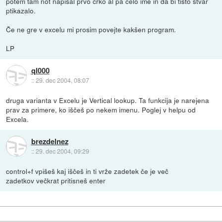
potem tam not napisal prvo črko al pa celo ime in da bi tisto stvar
ptikazalo.
Če ne gre v excelu mi prosim povejte kakšen program.
LP
ql000
::
29. dec 2004, 08:07
druga varianta v Excelu je Vertical lookup. Ta funkcija je narejena
prav za primere, ko iščeš po nekem imenu. Poglej v helpu od
Excela.
brezdelnez
::
29. dec 2004, 09:29
control+f vpišeš kaj iščeš in ti vrže zadetek če je več
zadetkov večkrat pritisneš enter