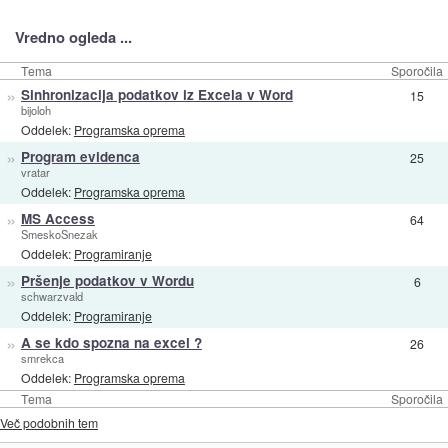
Vredno ogleda ...
Tema
Sporočila
»
Sinhronizacija podatkov iz Excela v Word
15
bijoloh
Oddelek:
Programska oprema
»
Program evidenca
25
vratar
Oddelek:
Programska oprema
»
MS Access
64
SmeskoSnezak
Oddelek:
Programiranje
»
Pršenje podatkov v Wordu
6
schwarzvald
Oddelek:
Programiranje
»
A se kdo spozna na excel ?
26
smrekca
Oddelek:
Programska oprema
Tema
Sporočila
Več podobnih tem