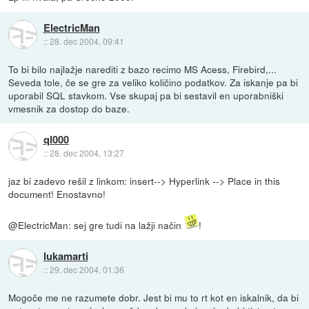
ElectricMan
::
28. dec 2004, 09:41
To bi bilo najlažje narediti z bazo recimo MS Acess, Firebird,...
Seveda tole, če se gre za veliko količino podatkov. Za iskanje pa bi
uporabil SQL stavkom. Vse skupaj pa bi sestavil en uporabniški
vmesnik za dostop do baze.
ql000
::
28. dec 2004, 13:27
jaz bi zadevo rešil z linkom: insert--> Hyperlink --> Place in this
document! Enostavno!
@ElectricMan: sej gre tudi na lažji način
!
lukamarti
::
29. dec 2004, 01:36
Mogoče me ne razumete dobr. Jest bi mu to rt kot en iskalnik, da bi