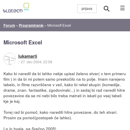
☰
Forum
»
Programiranje
»
Microsoft Excel
Microsoft Excel
lukamarti
::
27. dec 2004, 22:58
Kako bi naredil da bi lahko nekje upisal želeno stvar( v tem primeru
film ) in da bi mi potem samo preskočilo na to polje. Imam narejeno
tabelo, in filme razvrščene v več, kako bi rekel skupin (komedije,
drame, znan. fantastike, zgodovinski...) in sedaj bi rad naredil hitre
povezavice da se mi nebi bilo treba matrati in iskati po vsej tabeli
kje je kaj.
Torej rad bi pomoč, kako narediti hitre povezave, do teh stvari.
Prosim za pomoč(postopek če lahko).
Lp in hvala, pa Srečno 2005!