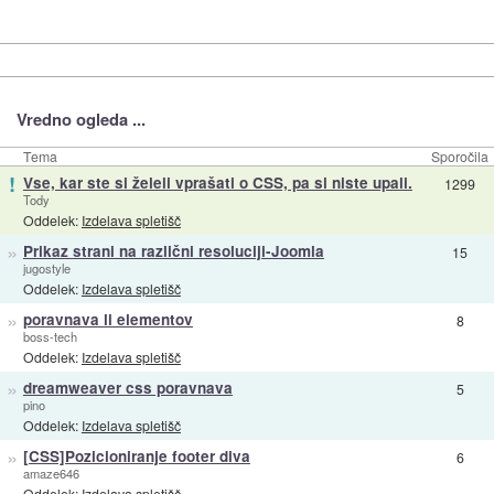
Vredno ogleda ...
Tema
Sporočila
!
Vse, kar ste si želeli vprašati o CSS, pa si niste upali.
1299
Tody
Oddelek:
Izdelava spletišč
»
Prikaz strani na različni resoluciji-Joomla
15
jugostyle
Oddelek:
Izdelava spletišč
»
poravnava li elementov
8
boss-tech
Oddelek:
Izdelava spletišč
»
dreamweaver css poravnava
5
pino
Oddelek:
Izdelava spletišč
»
[CSS]Pozicioniranje footer diva
6
amaze646
Oddelek:
Izdelava spletišč