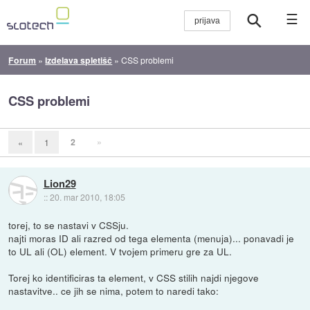
☰
Forum
»
Izdelava spletišč
»
CSS problemi
CSS problemi
2
»
«
1
Lion29
::
20. mar 2010, 18:05
torej, to se nastavi v CSSju.
najti moras ID ali razred od tega elementa (menuja)... ponavadi je
to UL ali (OL) element. V tvojem primeru gre za UL.
Torej ko identificiras ta element, v CSS stilih najdi njegove
nastavitve.. ce jih se nima, potem to naredi tako: