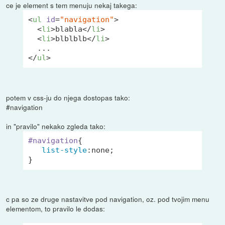
ce je element s tem menuju nekaj takega:
<
ul
id
=
"navigation"
>
<
li
>
blabla
</
li
>
<
li
>
blblblb
</
li
>
</
ul
>
potem v css-ju do njega dostopas tako:
#navigation
in "pravilo" nekako zgleda tako:
#navigation
{

list-style
:none;

c pa so ze druge nastavitve pod navigation, oz. pod tvojim menu
elementom, to pravilo le dodas: