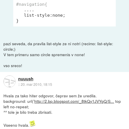
#navigation{
   ....

list
-style:none;

pazi seveda, da pravila list-style ze ni notri (recimo: list-style:
circle;)
V tem primeru samo circle spremenis v none!
vso sreco!
nuuush
::
20. mar 2010, 18:15
Hvala za tako hiter odgovor, čeprav sem že uredila.
background: url('
http://2.bp.blogspot.com/_8tkQy1JVYgQ/S...
top
left no-repeat;
^^ tole je bilo treba zbrisati.
Vseeno hvala.