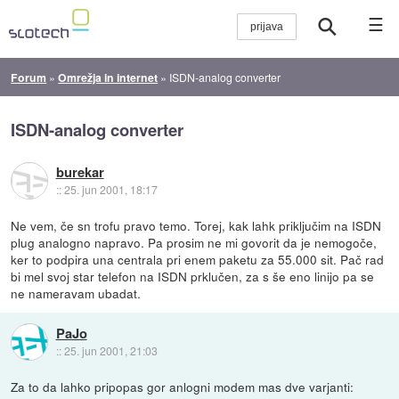
☰
Forum
»
Omrežja in internet
»
ISDN-analog converter
ISDN-analog converter
burekar
::
25. jun 2001, 18:17
Ne vem, če sn trofu pravo temo. Torej, kak lahk priključim na ISDN
plug analogno napravo. Pa prosim ne mi govorit da je nemogoče,
ker to podpira una centrala pri enem paketu za 55.000 sit. Pač rad
bi mel svoj star telefon na ISDN prklučen, za s še eno linijo pa se
ne nameravam ubadat.
PaJo
::
25. jun 2001, 21:03
Za to da lahko pripopas gor anlogni modem mas dve varjanti: