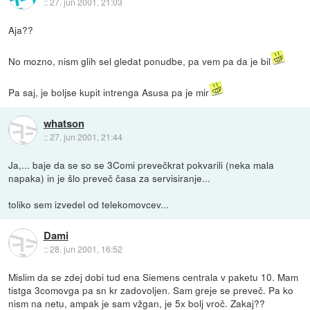
::
27. jun 2001, 21:03
Aja??
No mozno, nism glih sel gledat ponudbe, pa vem pa da je bil
Pa saj, je boljse kupit intrenga Asusa pa je mir
whatson
::
27. jun 2001, 21:44
Ja,... baje da se so se 3Comi prevečkrat pokvarili (neka mala
napaka) in je šlo preveč časa za servisiranje...
toliko sem izvedel od telekomovcev...
Dami
::
28. jun 2001, 16:52
Mislim da se zdej dobi tud ena Siemens centrala v paketu 10. Mam
tistga 3comovga pa sn kr zadovoljen. Sam greje se preveč. Pa ko
nism na netu, ampak je sam vžgan, je 5x bolj vroč. Zakaj??