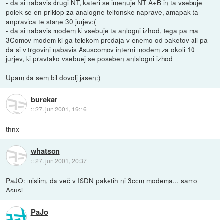
- da si nabavis drugi NT, kateri se imenuje NT A+B in ta vsebuje
polek se en priklop za analogne telfonske naprave, amapak ta
anpravica te stane 30 jurjev:(
- da si nabavis modem ki vsebuje ta anlogni izhod, tega pa ma
3Comov modem ki ga telekom prodaja v enemo od paketov ali pa
da si v trgovini nabavis Asuscomov interni modem za okoli 10
jurjev, ki pravtako vsebuej se poseben anlalogni izhod
Upam da sem bil dovolj jasen:)
burekar
::
27. jun 2001, 19:16
thnx
whatson
::
27. jun 2001, 20:37
PaJO: mislim, da več v ISDN paketih ni 3com modema... samo
Asusi..
PaJo