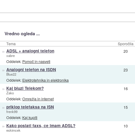
Vredno ogleda ...
Tema
Sporočila
»
ADSL + analogni telefon
20
xabre
Oddelek:
Pomoč in nasveti
»
Analogni telefon na ISDN
23
Blue22
Oddelek:
Elektrotehnika in elektronika
»
Kaj bluzi Telekom?
16
Zako
Oddelek:
Omrežja in internet
»
priklop telefaksa na ISN
15
frenk99
Oddelek:
Kaj kupiti
»
Kako poslati faxs, ce imam ADSL?
10
eskimcek