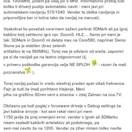
cca. 1000MHz, potem pa višaj po 5 MHz. Informativno probaj tudi
koliko ti driverji pustijo avtomatsko naviti - meni javi pri
automatskem navijanju 570/1040. Vendar ta oblika navijanja ni
priporočljiva ker ni točna tako da navijaj na manual).
Vsakokrat ko povečaš core/mem zaženi parkrat 3DMark ali pa igraj
kakšno bolj zahtevno igro npr. Doom3, HL2.... Samo pri meni je
tak: 3DMark in Doom3 mi delata max na Core580, naprimer Demo
Stone pa je stabilen (brez zelenih
artifaktov le na 560MHz). Torej vse je odvisno od sreče, zapomni
pa si da navijaš pa na lastno odgovornost (tj.
v primeru poškodbe garancija velja NE SPLOH
- razen če maš
poznanstva
).
Torej navijaj počasi in vredu stestiraj preden spet višaš frekvence.
Fajn je tudi če imaš porihtano hlajenje. Meni
piha na grafično 92mm vent s stranice + zdaj Zalman na cca.7V.
Občasno pa tudi poglej v forceware driveje v Debug settings če
javi kakšne errorje - kot sem rekel meni pri mem
1150 javlja že prej omenjeni error, vendar v igrah ali 3DMarku
nisem zasledil kakšnih artefaktov ali podobnega, pa
sem mel navito že na 1200. Vendar za ziher nimam toliko navite