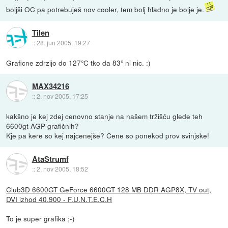
boljši OC pa potrebuješ nov cooler, tem bolj hladno je bolje je.
Tilen
::
28. jun 2005, 19:27
Graficne zdrzijo do 127°C tko da 83° ni nic. :)
MAX34216
::
2. nov 2005, 17:25
kakšno je kej zdej cenovno stanje na našem tržišču glede teh
6600gt AGP grafičnih?
Kje pa kere so kej najcenejše? Cene so ponekod prov svinjske!
AtaStrumf
::
2. nov 2005, 18:52
Club3D 6600GT GeForce 6600GT 128 MB DDR AGP8X, TV out,
DVI izhod 40.900 - F.U.N.T.E.C.H
To je super grafika ;-)