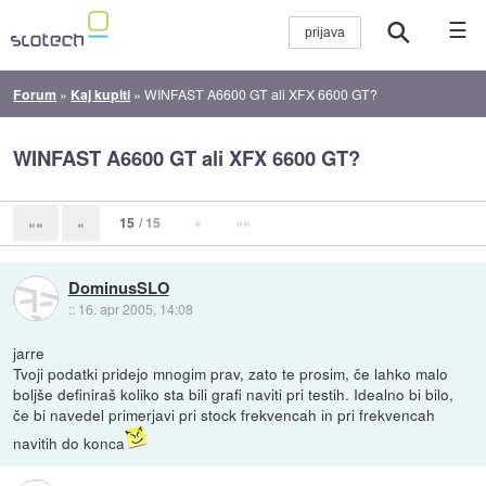
☰
Forum
»
Kaj kupiti
»
WINFAST A6600 GT ali XFX 6600 GT?
WINFAST A6600 GT ali XFX 6600 GT?
15
/ 15
»
»»
««
«
DominusSLO
::
16. apr 2005, 14:08
jarre
Tvoji podatki pridejo mnogim prav, zato te prosim, če lahko malo
boljše definiraš koliko sta bili grafi naviti pri testih. Idealno bi bilo,
če bi navedel primerjavi pri stock frekvencah in pri frekvencah
navitih do konca