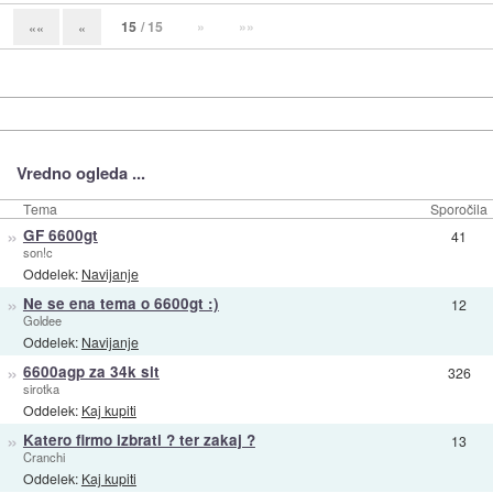
15
/ 15
»
»»
««
«
Vredno ogleda ...
Tema
Sporočila
»
GF 6600gt
41
son!c
Oddelek:
Navijanje
»
Ne se ena tema o 6600gt :)
12
Goldee
Oddelek:
Navijanje
»
6600agp za 34k sit
326
sirotka
Oddelek:
Kaj kupiti
»
Katero firmo izbrati ? ter zakaj ?
13
Cranchi
Oddelek:
Kaj kupiti