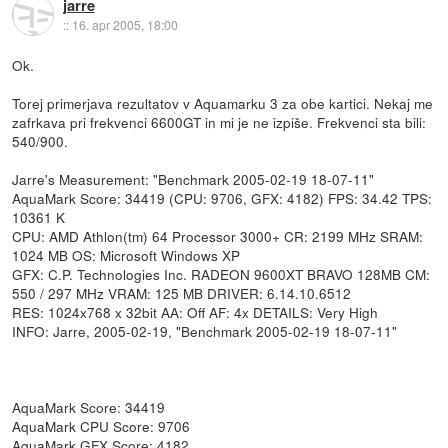
jarre
::
16. apr 2005, 18:00
Ok.
Torej primerjava rezultatov v Aquamarku 3 za obe kartici. Nekaj me
zafrkava pri frekvenci 6600GT in mi je ne izpiše. Frekvenci sta bili:
540/900.
Jarre's Measurement: "Benchmark 2005-02-19 18-07-11"
AquaMark Score: 34419 (CPU: 9706, GFX: 4182) FPS: 34.42 TPS:
10361 K
CPU: AMD Athlon(tm) 64 Processor 3000+ CR: 2199 MHz SRAM:
1024 MB OS: Microsoft Windows XP
GFX: C.P. Technologies Inc. RADEON 9600XT BRAVO 128MB CM:
550 / 297 MHz VRAM: 125 MB DRIVER: 6.14.10.6512
RES: 1024x768 x 32bit AA: Off AF: 4x DETAILS: Very High
INFO: Jarre, 2005-02-19, "Benchmark 2005-02-19 18-07-11"
AquaMark Score: 34419
AquaMark CPU Score: 9706
AquaMark GFX Score: 4182