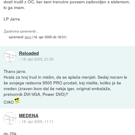
dosti trudil z OC, ker sem trenutno povsem zadovoljen s sistemom,
ki ga imam.
LP Jarre.
Zgodovina sprememb…
spremenil:
jarre
(
16. apr 2005 ob 18:01
)
Reloaded
::
16. apr 2005, 21:50
Thanx jarre.
Hvala za tvoj trud in mislim, da se splača menjati. Sedaj moram le
še svojega radeona 9500 PRO prodati, kaj mislite, koliko je še
vreden (zraven bom dal še nekja iger, original embalaža,
pretvornik DVI-VGA, Power DVD)?
CIAO
MEDENA
::
18. apr 2005, 11:11
do 20k.