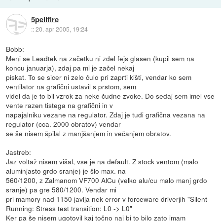
5pellfire
::
20. apr 2005, 19:24
Bobb:
Meni se Leadtek na začetku ni zdel fejs glasen (kupil sem na
koncu januarja), zdaj pa mi je začel nekaj
piskat. To se sicer ni zelo čulo pri zaprti kišti, vendar ko sem
ventilator na grafični ustavil s prstom, sem
videl da je to bil vzrok za neke čudne zvoke. Do sedaj sem imel vse
vente razen tistega na grafični in v
napajalniku vezane na regulator. Zdaj je tudi grafična vezana na
regulator (cca. 2000 obratov) vendar
se še nisem špilal z manjšanjem in večanjem obratov.
Jastreb:
Jaz voltaž nisem višal, vse je na default. Z stock ventom (malo
aluminjasto grdo sranje) je šlo max. na
560/1200, z Zalmanom VF700 AlCu (velko alu/cu malo manj grdo
sranje) pa gre 580/1200. Vendar mi
pri mamory nad 1150 javlja nek error v forceware driverjih "Silent
Running: Stress test transition: L0 -> L0"
Ker pa še nisem ugotovil kaj točno naj bi to bilo zato imam