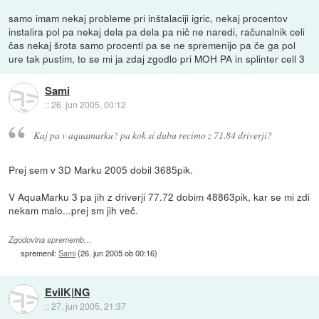
samo imam nekaj probleme pri inštalaciji igric, nekaj procentov
instalira pol pa nekaj dela pa dela pa nič ne naredi, računalnik celi
čas nekaj šrota samo procenti pa se ne spremenijo pa če ga pol
ure tak pustim, to se mi ja zdaj zgodlo pri MOH PA in splinter cell 3
Sami
::
26. jun 2005, 00:12
Kaj pa v aquamarku? pa kok si dubu recimo z 71.84 driverji?
Prej sem v 3D Marku 2005 dobil 3685pik.
V AquaMarku 3 pa jih z driverji 77.72 dobim 48863pik, kar se mi zdi
nekam malo...prej sm jih več.
Zgodovina sprememb…
spremenil:
Sami
(
26. jun 2005 ob 00:16
)
EvilK|NG
::
27. jun 2005, 21:37