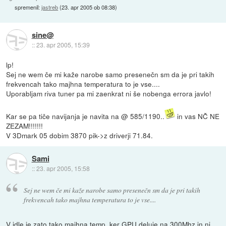
spremenil:
jastreb
(
23. apr 2005 ob 08:38
)
sine@
::
23. apr 2005, 15:39
lp!
Sej ne wem če mi kaže narobe samo presenečn sm da je pri takih
frekvencah tako majhna temperatura to je vse....
Uporabljam riva tuner pa mi zaenkrat ni še nobenga errora javlo!
Kar se pa tiče navijanja je navita na @ 585/1190..
in vas NČ NE
ZEZAM!!!!!!!
V 3Dmark 05 dobim 3870 pik->z driverji 71.84.
Sami
::
23. apr 2005, 15:58
Sej ne wem če mi kaže narobe samo presenečn sm da je pri takih
frekvencah tako majhna temperatura to je vse....
V idle je zato tako majhna temp. ker GPU deluje na 300Mhz in ni