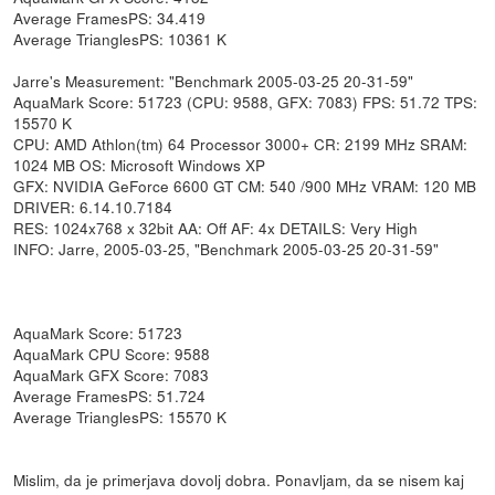
Average FramesPS: 34.419
Average TrianglesPS: 10361 K
Jarre's Measurement: "Benchmark 2005-03-25 20-31-59"
AquaMark Score: 51723 (CPU: 9588, GFX: 7083) FPS: 51.72 TPS:
15570 K
CPU: AMD Athlon(tm) 64 Processor 3000+ CR: 2199 MHz SRAM:
1024 MB OS: Microsoft Windows XP
GFX: NVIDIA GeForce 6600 GT CM: 540 /900 MHz VRAM: 120 MB
DRIVER: 6.14.10.7184
RES: 1024x768 x 32bit AA: Off AF: 4x DETAILS: Very High
INFO: Jarre, 2005-03-25, "Benchmark 2005-03-25 20-31-59"
AquaMark Score: 51723
AquaMark CPU Score: 9588
AquaMark GFX Score: 7083
Average FramesPS: 51.724
Average TrianglesPS: 15570 K
Mislim, da je primerjava dovolj dobra. Ponavljam, da se nisem kaj