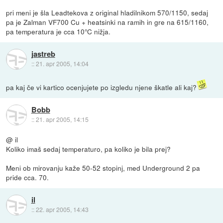
pri meni je šla Leadtekova z original hladilnikom 570/1150, sedaj
pa je Zalman VF700 Cu + heatsinki na ramih in gre na 615/1160,
pa temperatura je cca 10°C nižja.
jastreb
::
21. apr 2005, 14:04
pa kaj če vi kartico ocenjujete po izgledu njene škatle ali kaj?
Bobb
::
21. apr 2005, 14:15
@ il
Koliko imaš sedaj temperaturo, pa koliko je bila prej?
Meni ob mirovanju kaže 50-52 stopinj, med Underground 2 pa
pride cca. 70.
il
::
22. apr 2005, 14:43