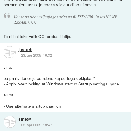
obremenjen, temp. je enaka v idle tudi ko ni navita.
Kar se pa tiče navijanja je navita na @ 585/1190.. in vas NČ NE
ZEZAM!!!!!!!
To niti ni tako velik OC, probaj iti dlje...
jastreb
::
23. apr 2005, 16:32
sine:
pa pri rivi tuner je potrebno kaj od tega obkljukat?
- Apply overclocking at Windows startup Startup settings: none
ali pa
- Use alternate startup daemon
sine@
::
23. apr 2005, 18:47