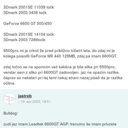
3Dmark 2001SE 11039 točk
3Dmark 2003 3436 točk
GeForce 6600 GT 500/450
3Dmark 2001SE 14104 točk
3Dmark 2003 7286točk
9500pro mi je crknil že pred približno tričetrt leta, do zdaj mi je
kolega posodil GeForce MX 440 128MB, zdaj pa imam 6600GT.
zdaj točno se ne spomnim več kakšna je bila slika pri 9500pro,
vendar sem z sliko pri 6600GT zadovoljen. jaz ne opazim razlike,
čeprav so nekateri pri tej temi nekaj strani nazaj pisali da je razlika
očitna.
jastreb
::
19. apr 2005, 18:51
Bulldog:
zudi jaz imam Leadtek 6600GT AGP. trenutno še imam privzete