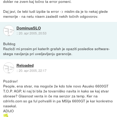
dokler ne zvem kaj točno ta error pomeni.
Daj javi, če tebi tudi izpiše ta error -> mislim da je to nekaj glede
memorije - na netu nisem zasledil nekih točnih odgovorov.
DominusSLO
::
20. apr 2005, 20:53
Bulldog
Razloži mi prosim pri katerih grafah je opaziti posledice software-
skega navijanja pri uveljavljanju garancije.
Reloaded
::
20. apr 2005, 22:17
Pozdrav!
People, ena stvar, ma mogoče že kdo tole novo Asusko 6600GT
T.O.P. AGP, ki naj bi bila že tovarniško navita in kako se kaj stvar
obnese? Glasnost venta in če ma senzor za temp. Ker na
cdrinfo.com so ga ful pohvalili in pa MSIja 6600GT je kar konkretno
nasekal.
ADIJO