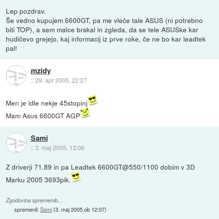
Lep pozdrav.
Še vedno kupujem 6600GT, pa me vleče tale ASUS (ni potrebno
biti TOP), a sem malce brskal in zgleda, da se tele ASUSke kar
hudičevo grejejo, kaj informacij iz prve roke, če ne bo kar leadtek
pal!
mzidy
::
29. apr 2005, 22:27
Men je idle nekje 45stopinj
Mam Asus 6600GT AGP
Sami
::
3. maj 2005, 12:06
Z driverji 71.89 in pa Leadtek 6600GT@550/1100 dobim v 3D
Marku 2005 3693pik.
Zgodovina sprememb…
spremenil:
Sami
(
3. maj 2005 ob 12:07
)