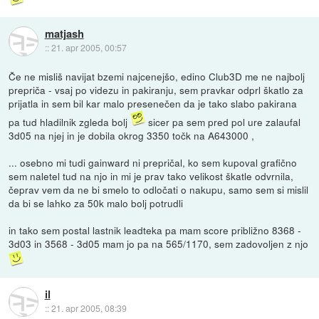
matjash
::
21. apr 2005, 00:57
Če ne misliš navijat bzemi najcenejšo, edino Club3D me ne najbolj
prepriča - vsaj po videzu in pakiranju, sem pravkar odprl škatlo za
prijatla in sem bil kar malo presenečen da je tako slabo pakirana
pa tud hladilnik zgleda bolj
sicer pa sem pred pol ure zalaufal
3d05 na njej in je dobila okrog 3350 točk na A643000 ,
... osebno mi tudi gainward ni prepričal, ko sem kupoval grafično
sem naletel tud na njo in mi je prav tako velikost škatle odvrnila,
čeprav vem da ne bi smelo to odločati o nakupu, samo sem si mislil
da bi se lahko za 50k malo bolj potrudli
in tako sem postal lastnik leadteka pa mam score približno 8368 -
3d03 in 3568 - 3d05 mam jo pa na 565/1170, sem zadovoljen z njo
il
::
21. apr 2005, 08:39