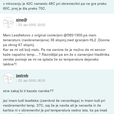
v mirovanju je 42C namesto 48C pri obremenitvi pa ne gre preko
60C, prej je šla preko 70C.
sine@
::
23. apr 2005, 02:02
Mam Leadtekovo z original coolerjem @585/1900,pa mam
temeraturo (neobremenjena) 36 stopinj,med igranjem HL2 ,Dooma
pa okrog 67 stopinj.
Kar se mi zdi bolj malo. Pa me zanima če je možno da mi senzor
kaže napačno temp....? Razmišljal pa sm že o zamenjavi hladilnika
vendar pomoje se mi ne splača če so temperature dejansko
takšne?!
jastreb
::
23. apr 2005, 08:35
sine zakaj bi ti kazalo narobe??
jaz imam tudi leadteka (zaenkrat še nenavitega) in imam tudi pri
neobremenitvi temp. 37C, saj če je navita ali je nenavita in če
kartica ni v obremenitvi je pol temperatura vedno ista. ko pa imaš