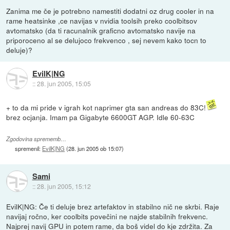
Zanima me če je potrebno namestiti dodatni oz drug cooler in na
rame heatsinke ,ce navijas v nvidia toolsih preko coolbitsov
avtomatsko (da ti racunalnik graficno avtomatsko navije na
priporoceno al se delujoco frekvenco , sej nevem kako tocn to
deluje)?
EvilK|NG
::
28. jun 2005, 15:05
+ to da mi pride v igrah kot naprimer gta san andreas do 83C!
brez ocjanja. Imam pa Gigabyte 6600GT AGP. Idle 60-63C
Zgodovina sprememb…
spremenil:
EvilK|NG
(
28. jun 2005 ob 15:07
)
Sami
::
28. jun 2005, 15:12
EvilK|NG: Če ti deluje brez artefaktov in stabilno nič ne skrbi. Raje
navijaj ročno, ker coolbits povečini ne najde stabilnih frekvenc.
Najprej navij GPU in potem rame, da boš videl do kje zdržita. Za