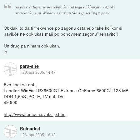
pa pri rivi tuner je potrebno kaj od tega obkljukat? - Apply
overclocking at Windows startup Startup settings: none
Obkluki to da ti frekvence po zagonu ostanejo take kolikor si
navil,če ne obklukaš maš po ponovnem zagonu"nenavito"!
Un drug pa nimam obklukan.
lp
para-site
::
26. apr 2005, 14:47
Evo spet se dobi
Leadtek WinFast PX6600GT Extreme GeForce 6600GT 128 MB
DDR 1,6nS ,PCI-E, TV out, DVI
49.900
http://www.funtech.si/akcije.htm
Reloaded
::
26. apr 2005, 16:13