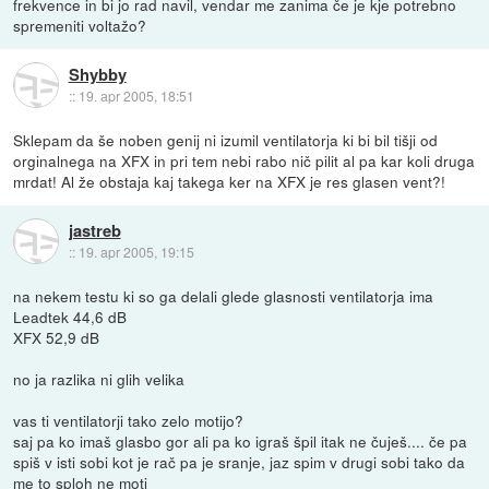
frekvence in bi jo rad navil, vendar me zanima če je kje potrebno
spremeniti voltažo?
Shybby
::
19. apr 2005, 18:51
Sklepam da še noben genij ni izumil ventilatorja ki bi bil tišji od
orginalnega na XFX in pri tem nebi rabo nič pilit al pa kar koli druga
mrdat! Al že obstaja kaj takega ker na XFX je res glasen vent?!
jastreb
::
19. apr 2005, 19:15
na nekem testu ki so ga delali glede glasnosti ventilatorja ima
Leadtek 44,6 dB
XFX 52,9 dB
no ja razlika ni glih velika
vas ti ventilatorji tako zelo motijo?
saj pa ko imaš glasbo gor ali pa ko igraš špil itak ne čuješ.... če pa
spiš v isti sobi kot je rač pa je sranje, jaz spim v drugi sobi tako da
me to sploh ne moti