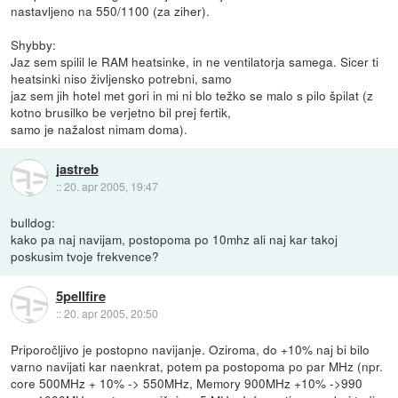
nastavljeno na 550/1100 (za ziher).
Shybby:
Jaz sem spilil le RAM heatsinke, in ne ventilatorja samega. Sicer ti
heatsinki niso življensko potrebni, samo
jaz sem jih hotel met gori in mi ni blo težko se malo s pilo špilat (z
kotno brusilko be verjetno bil prej fertik,
samo je nažalost nimam doma).
jastreb
::
20. apr 2005, 19:47
bulldog:
kako pa naj navijam, postopoma po 10mhz ali naj kar takoj
poskusim tvoje frekvence?
5pellfire
::
20. apr 2005, 20:50
Priporočljivo je postopno navijanje. Oziroma, do +10% naj bi bilo
varno navijati kar naenkrat, potem pa postopoma po par MHz (npr.
core 500MHz + 10% -> 550MHz, Memory 900MHz +10% ->990