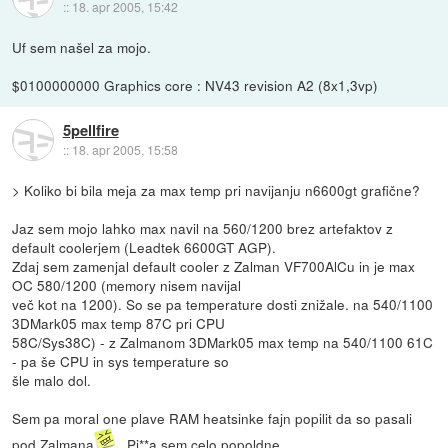
::
18. apr 2005, 15:42
Uf sem našel za mojo.
$0100000000 Graphics core : NV43 revision A2 (8x1,3vp)
5pellfire
::
18. apr 2005, 15:58
> Koliko bi bila meja za max temp pri navijanju n6600gt grafične?
Jaz sem mojo lahko max navil na 560/1200 brez artefaktov z
default coolerjem (Leadtek 6600GT AGP).
Zdaj sem zamenjal default cooler z Zalman VF700AlCu in je max
OC 580/1200 (memory nisem navijal
več kot na 1200). So se pa temperature dosti znižale. na 540/1100
3DMark05 max temp 87C pri CPU
58C/Sys38C) - z Zalmanom 3DMark05 max temp na 540/1100 61C
- pa še CPU in sys temperature so
šle malo dol.
Sem pa moral one plave RAM heatsinke fajn popilit da so pasali
pod Zalmana
. Pi**a sem celo popoldne