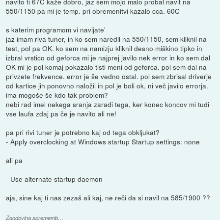
navito ti 67C kaže dobro, jaz sem mojo malo probal navit na
550/1150 pa mi je temp. pri obremenitvi kazalo cca. 60C
s katerim programom vi navijate'
jaz imam riva tuner, in ko sem naredil na 550/1150, sem kliknil na
test, pol pa OK. ko sem na namizju kliknil desno miškino tipko in
izbral vrstico od geforca mi je najprej javilo nek error in ko sem dal
OK mi je pol komaj pokazalo tisti meni od geforca. pol sem dal na
privzete frekvence. error je še vedno ostal. pol sem zbrisal driverje
od kartice jih ponovno naložil in pol je boli ok, ni več javilo errorja.
ima mogoše še kdo tak problem?
nebi rad imel nekega sranja zaradi tega, ker konec koncov mi tudi
vse laufa zdaj pa če je navito ali ne!
pa pri rivi tuner je potrebno kaj od tega obkljukat?
- Apply overclocking at Windows startup Startup settings: none
ali pa
- Use alternate startup daemon
aja, sine kaj ti nas zezaš ali kaj, ne reči da si navil na 585/1900 ??
Zgodovina sprememb…