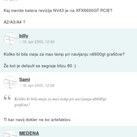
Kaj menite katera revizija NV43 je na XFX6600GT PCIE?
A2/A3/A4 ?
billy
::
18. apr 2005, 12:36
Koliko bi bila meja za max temp pri navijanju n6600gt grafične?
Že kot je default se segreje blizu 80 :)
Sami
::
18. apr 2005, 12:38
Koliko bi bila meja za max temp pri navijanju n6600gt
grafične?
Ti kar navij dokler ne bo artefaktov.
MEDENA