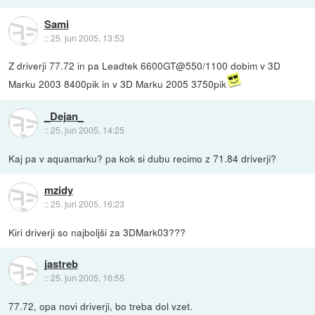
Sami
::
25. jun 2005, 13:53
Z driverji 77.72 in pa Leadtek 6600GT@550/1100 dobim v 3D
Marku 2003 8400pik in v 3D Marku 2005 3750pik
_Dejan_
::
25. jun 2005, 14:25
Kaj pa v aquamarku? pa kok si dubu recimo z 71.84 driverji?
mzidy
::
25. jun 2005, 16:23
Kiri driverji so najboljši za 3DMark03???
jastreb
::
25. jun 2005, 16:55
77.72, opa novi driverji, bo treba dol vzet.