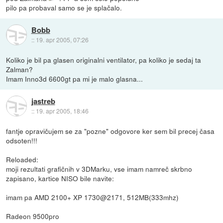
pilo pa probaval samo se je splačalo.
Bobb
::
19. apr 2005, 07:26
Koliko je bil pa glasen originalni ventilator, pa koliko je sedaj ta
Zalman?
Imam Inno3d 6600gt pa mi je malo glasna...
jastreb
::
19. apr 2005, 18:46
fantje opravičujem se za "pozne" odgovore ker sem bil precej časa
odsoten!!!
Reloaded:
moji rezultati grafičnih v 3DMarku, vse imam namreč skrbno
zapisano, kartice NISO bile navite:
imam pa AMD 2100+ XP 1730@2171, 512MB(333mhz)
Radeon 9500pro