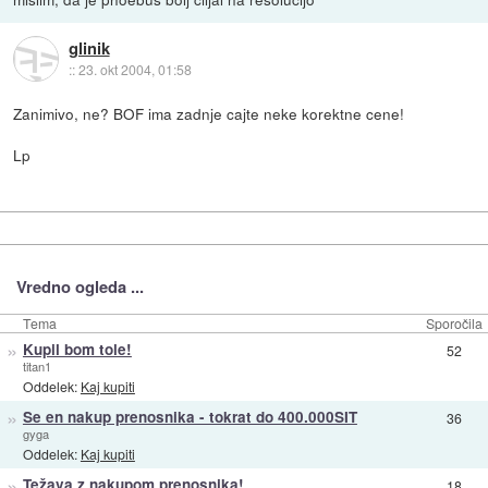
glinik
::
23. okt 2004, 01:58
Zanimivo, ne? BOF ima zadnje cajte neke korektne cene!
Lp
Vredno ogleda ...
Tema
Sporočila
»
Kupil bom tole!
52
titan1
Oddelek:
Kaj kupiti
»
Se en nakup prenosnika - tokrat do 400.000SIT
36
gyga
Oddelek:
Kaj kupiti
»
Težava z nakupom prenosnika!
18