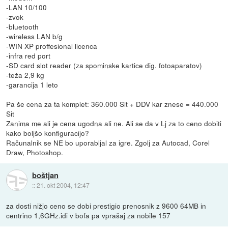
-LAN 10/100
-zvok
-bluetooth
-wireless LAN b/g
-WIN XP proffesional licenca
-infra red port
-SD card slot reader (za spominske kartice dig. fotoaparatov)
-teža 2,9 kg
-garancija 1 leto
Pa še cena za ta komplet: 360.000 Sit + DDV kar znese = 440.000
Sit
Zanima me ali je cena ugodna ali ne. Ali se da v Lj za to ceno dobiti
kako boljšo konfiguracijo?
Računalnik se NE bo uporabljal za igre. Zgolj za Autocad, Corel
Draw, Photoshop.
boštjan
::
21. okt 2004, 12:47
za dosti nižjo ceno se dobi prestigio prenosnik z 9600 64MB in
centrino 1,6GHz.idi v bofa pa vprašaj za nobile 157