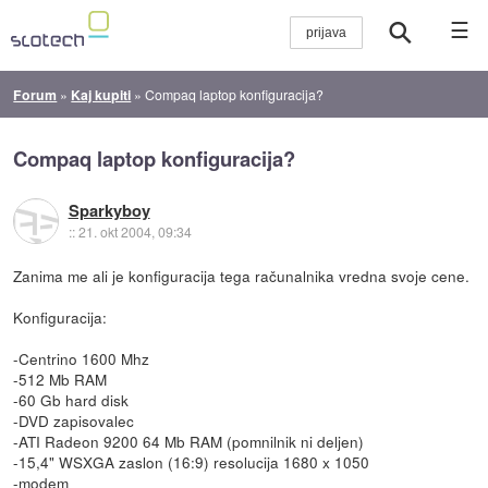
☰
Forum
»
Kaj kupiti
»
Compaq laptop konfiguracija?
Compaq laptop konfiguracija?
Sparkyboy
::
21. okt 2004, 09:34
Zanima me ali je konfiguracija tega računalnika vredna svoje cene.
Konfiguracija:
-Centrino 1600 Mhz
-512 Mb RAM
-60 Gb hard disk
-DVD zapisovalec
-ATI Radeon 9200 64 Mb RAM (pomnilnik ni deljen)
-15,4" WSXGA zaslon (16:9) resolucija 1680 x 1050
-modem